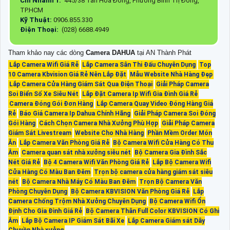
Chi Nhánh 1:
445/38 Tân Hòa Đông, Phường Bình Trị Đông,
TP.HCM
Kỹ Thuật:
0906.855.330
Điện Thoại:
(028) 6688.4949
Tham khảo nay các dòng
Camera DAHUA
tại AN Thành Phát
Lắp Camera Wifi Giá Rẻ
Lắp Camera Sân Thi Đấu Chuyên Dụng
Top
10 Camera Kbvision Giá Rẻ Nên Lắp Đặt
Mẫu Website Nhà Hàng Đẹp
Lắp Camera Cửa Hàng Giám Sát Qua Điện Thoại
Giải Pháp Camera
Soi Biển Số Xe Siêu Nét
Lắp Đặt Camera Ip Wifi Gia Đình Giá Rẻ
Camera Đóng Gói Đơn Hàng
Lắp Camera Quay Video Đóng Hàng Giá
Rẻ
Báo Giá Camera Ip Dahua Chính Hãng
Giải Pháp Camera Soi Đóng
Gói Hàng
Cách Chọn Camera Nhà Xưởng Phù Hợp
Giải Pháp Camera
Giám Sát Livestream
Website Cho Nhà Hàng
Phần Mềm Order Món
Ăn
Lắp Camera Văn Phòng Giá Rẻ
Bộ Camera Wifi Cửa Hàng Có Thu
Âm
Camera quan sát nhà xưởng siêu nét
Bộ Camera Gia Đình Sắc
Nét Giá Rẻ
Bộ 4 Camera Wifi Văn Phòng Giá Rẻ
Lắp Bộ Camera Wifi
Cửa Hàng Có Màu Ban Đêm
Trọn bộ camera cửa hàng giám sát siêu
nét
Bộ Camera Nhà Máy Có Màu Ban Đêm
Trọn Bộ Camera Văn
Phòng Chuyên Dụng
Bộ Camera KBVISION Văn Phòng Giá Rẻ
Lắp
Camera Chống Trộm Nhà Xưởng Chuyên Dụng
Bộ Camera Wifi Ổn
Định Cho Gia Đình Giá Rẻ
Bộ Camera Thân Full Color KBVISION Có Ghi
Âm
Lắp Bộ Camera IP Giám Sát Bãi Xe
Lắp Camera Giám sát Dây
Chuyền Nhà xưởng