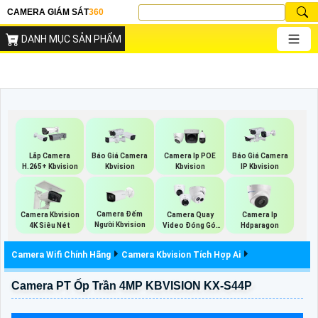
CAMERA GIÁM SÁT
360
DANH MỤC SẢN PHẨM
Báo Giá Camera
Lắp Camera
Báo Giá Camera
Camera Ip POE
IP Kbvision
H.265+ Kbvision
Kbvision
Kbvision
Camera Đếm
Camera Kbvision
Camera Quay
Camera Ip
Người Kbvision
4K Siêu Nét
Video Đóng Gói
Hdparagon
Hàng
Camera Wifi Chính Hãng
Camera Kbvision Tích Hợp Ai
Camera PT Ốp Trần 4MP KBVISION KX-S44P