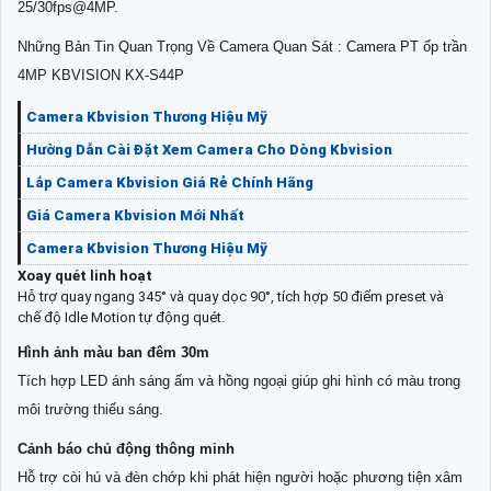
25/30fps@4MP.
Những Bản Tin Quan Trọng Về Camera Quan Sát : Camera PT ốp trần
4MP KBVISION KX-S44P
Camera Kbvision Thương Hiệu Mỹ
Hường Dẫn Cài Đặt Xem Camera Cho Dòng Kbvision
Lắp Camera Kbvision Giá Rẻ Chính Hãng
Giá Camera Kbvision Mới Nhất
Camera Kbvision Thương Hiệu Mỹ
Xoay quét linh hoạt
Hỗ trợ quay ngang 345° và quay dọc 90°, tích hợp 50 điểm preset và
chế độ Idle Motion tự động quét.
Hình ảnh màu ban đêm 30m
Tích hợp LED ánh sáng ấm và hồng ngoại giúp ghi hình có màu trong
môi trường thiếu sáng.
Cảnh báo chủ động thông minh
Hỗ trợ còi hú và đèn chớp khi phát hiện người hoặc phương tiện xâm