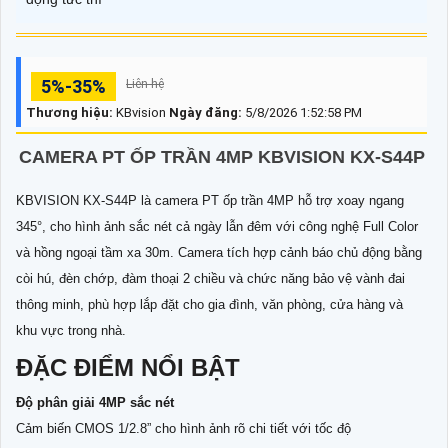
5%-35%
Liên hệ
Thương hiệu:
KBvision
Ngày đăng:
5/8/2026 1:52:58 PM
CAMERA PT ỐP TRẦN 4MP KBVISION KX-S44P
KBVISION KX-S44P là camera PT ốp trần 4MP hỗ trợ xoay ngang
345°, cho hình ảnh sắc nét cả ngày lẫn đêm với công nghệ Full Color
và hồng ngoại tầm xa 30m. Camera tích hợp cảnh báo chủ động bằng
còi hú, đèn chớp, đàm thoại 2 chiều và chức năng bảo vệ vành đai
thông minh, phù hợp lắp đặt cho gia đình, văn phòng, cửa hàng và
khu vực trong nhà.
ĐẶC ĐIỂM NỔI BẬT
Độ phân giải 4MP sắc nét
Cảm biến CMOS 1/2.8” cho hình ảnh rõ chi tiết với tốc độ