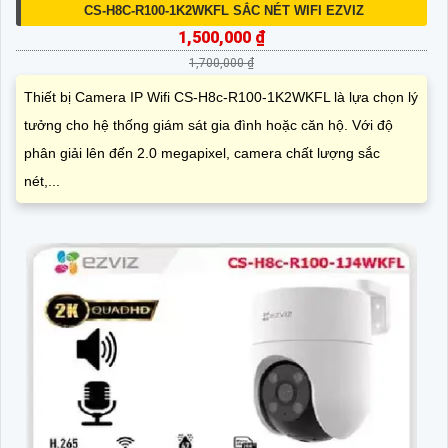
CS-H8C-R100-1K2WKFL SẮC NÉT WIFI EZVIZ
1,500,000 ₫
1,700,000 ₫
Thiết bị Camera IP Wifi CS-H8c-R100-1K2WKFL là lựa chọn lý
tưởng cho hệ thống giám sát gia đình hoặc căn hộ. Với độ
phân giải lên đến 2.0 megapixel, camera chất lượng sắc
nét,...