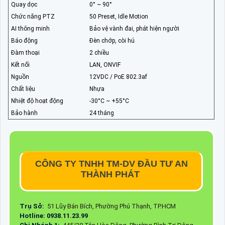
Quay dọc
0° ~ 90°
Chức năng PTZ
50 Preset, Idle Motion
AI thông minh
Bảo vệ vành đai, phát hiện người
Báo động
Đèn chớp, còi hú
Đàm thoại
2 chiều
Kết nối
LAN, ONVIF
Nguồn
12VDC / PoE 802.3af
Chất liệu
Nhựa
Nhiệt độ hoạt động
-30°C ~ +55°C
Bảo hành
24 tháng
CÔNG TY TNHH TM-DV ĐẦU TƯ AN
THÀNH PHÁT
Trụ Sở:
51 Lũy Bán Bích, Phường Phú Thạnh, TP.HCM
Hotline: 0938.11.23.99