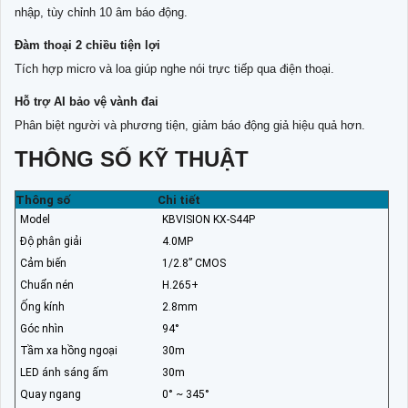
nhập, tùy chỉnh 10 âm báo động.
Đàm thoại 2 chiều tiện lợi
Tích hợp micro và loa giúp nghe nói trực tiếp qua điện thoại.
Hỗ trợ AI bảo vệ vành đai
Phân biệt người và phương tiện, giảm báo động giả hiệu quả hơn.
THÔNG SỐ KỸ THUẬT
Thông số
Chi tiết
Model
KBVISION KX-S44P
Độ phân giải
4.0MP
Cảm biến
1/2.8” CMOS
Chuẩn nén
H.265+
Ống kính
2.8mm
Góc nhìn
94°
Tầm xa hồng ngoại
30m
LED ánh sáng ấm
30m
Quay ngang
0° ~ 345°