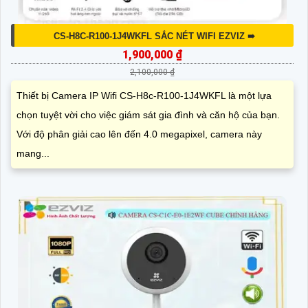
CS-H8C-R100-1J4WKFL SẮC NÉT WIFI EZVIZ ➠
1,900,000 ₫
2,100,000 ₫
Thiết bị Camera IP Wifi CS-H8c-R100-1J4WKFL là một lựa
chọn tuyệt vời cho việc giám sát gia đình và căn hộ của bạn.
Với độ phân giải cao lên đến 4.0 megapixel, camera này
mang...