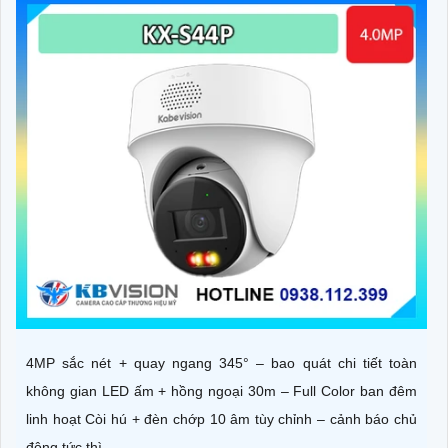
4MP sắc nét + quay ngang 345° – bao quát chi tiết toàn
không gian LED ấm + hồng ngoại 30m – Full Color ban đêm
linh hoạt Còi hú + đèn chớp 10 âm tùy chỉnh – cảnh báo chủ
động tức thì