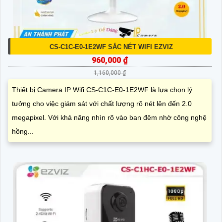
CS-C1C-E0-1E2WF SẮC NÉT WIFI EZVIZ
960,000 ₫
1,160,000 ₫
Thiết bị Camera IP Wifi CS-C1C-E0-1E2WF là lựa chọn lý
tưởng cho việc giám sát với chất lượng rõ nét lên đến 2.0
megapixel. Với khả năng nhìn rõ vào ban đêm nhờ công nghệ
hồng...