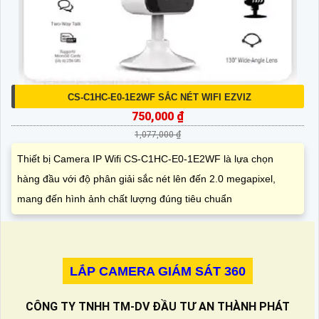
CS-C1HC-E0-1E2WF SẮC NÉT WIFI EZVIZ
750,000 ₫
1,077,000 ₫
Thiết bị Camera IP Wifi CS-C1HC-E0-1E2WF là lựa chọn
hàng đầu với độ phân giải sắc nét lên đến 2.0 megapixel,
mang đến hình ảnh chất lượng đúng tiêu chuẩn
LẮP CAMERA GIÁM SÁT 360
CÔNG TY TNHH TM-DV ĐẦU TƯ AN THÀNH PHÁT