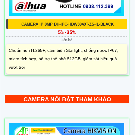
CAMERA IP 8MP DH-IPC-HDW3849T-ZS-IL-BLACK
5%-35%
liên hệ
Chuẩn nén H.265+, cảm biến Starlight, chống nước IP67,
micro tích hợp, hỗ trợ thẻ nhớ 512GB, giám sát hiệu quả
vượt trội
CAMERA NỔI BẬT THAM KHẢO