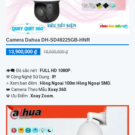
Camera Dahua DH-SD49225GB-HNR
13,900,000 ₫
18,500,000 ₫
👁️‍🗨 Độ sắc nét :
FULL HD 1080P .
⚒ Công Nghệ Sử Dụng :
IP.
⭐ Xem ban đêm :
Hồng Ngoại 100m Hồng Ngoại SMD.
👑 Camera Theo Mẫu
Xoay 360.
️💎 Ưu Điểm :
Xoay Zoom.