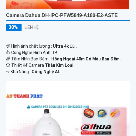
Camera Dahua DH-IPC-PFW5849-A180-E2-ASTE
30%
LIÊN HỆ
💯 Hình ảnh chất lượng :
Ultra 4k 👍🏾 .
👍 Công Nghệ Hình Ảnh :
IP.
🌈 Tầm Nhìn Ban Đêm :
Hồng Ngoại 40m Có Màu Ban Đêm.
🎲 Thiết Kế Camera
Thân Kim Loại.
️⇝ Khả Năng :
Công Nghệ AI.