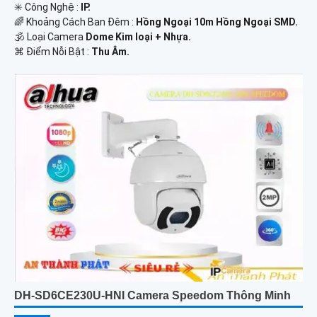
✳️ Công Nghệ :
IP.
🌈 Khoảng Cách Ban Đêm :
Hồng Ngoại 10m Hồng Ngoại SMD.
🕉️ Loại Camera
Dome Kim loại + Nhựa.
️⌘ Điểm Nỗi Bật :
Thu Âm.
DH-SD6CE230U-HNI Camera Speedom Thông Minh