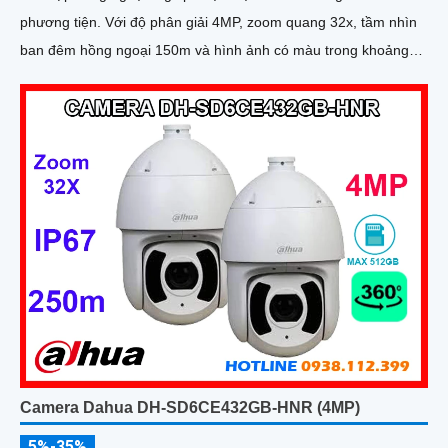
phương tiện. Với độ phân giải 4MP, zoom quang 32x, tầm nhìn
ban đêm hồng ngoại 150m và hình ảnh có màu trong khoảng
cách 50m, camera đảm bảo quan sát rõ nét 24/7
Camera Dahua DH-SD6CE432GB-HNR (4MP)
5%-35%