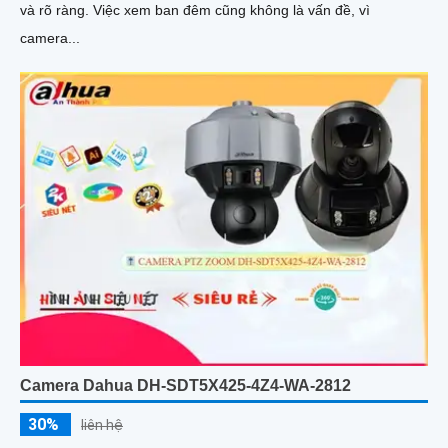
và rõ ràng. Việc xem ban đêm cũng không là vấn đề, vì
camera...
Camera Dahua DH-SDT5X425-4Z4-WA-2812
30%
liên hệ