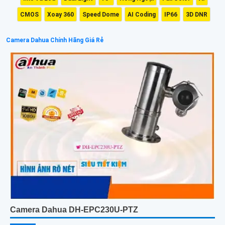
CMOS
Xoay 360
Speed Dome
AI Coding
IP66
3D DNR
Camera Dahua Chính Hãng Giá Rẻ
Camera Dahua DH-EPC230U-PTZ