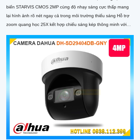
biến STARVIS CMOS 2MP cùng độ nhạy sáng cực thấp mang
lại hình ảnh rõ nét ngay cả trong môi trường thiếu sáng Hỗ trợ
zoom quang học 25X kết hợp chiếu sáng kép thông minh với
tầm xa hồng ngoại 100m và LED ấm 50m Tính năng quay quét
linh hoạt cùng chuẩn chống nước IP67 giúp quan sát ổn định
ngoài trời