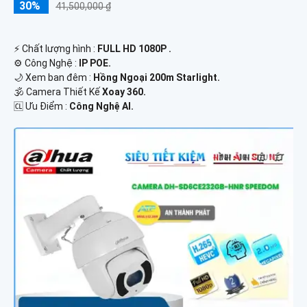
30%
41,500,000 ₫
️⚡ Chất lượng hình :
FULL HD 1080P .
⚙ Công Nghệ :
IP POE.
🌙 Xem ban đêm :
Hồng Ngoại 200m Starlight.
🕉️ Camera Thiết Kế
Xoay 360.
️🆑 Ưu Điểm :
Công Nghệ AI.