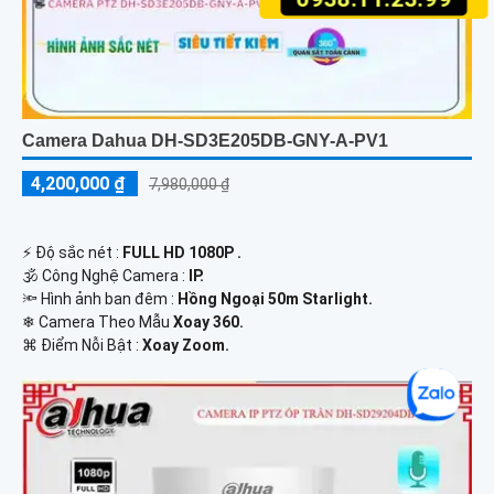
Camera Dahua DH-SD3E205DB-GNY-A-PV1
4,200,000 ₫
7,980,000 ₫
️⚡ Độ sắc nét :
FULL HD 1080P .
🕉️ Công Nghệ Camera :
IP.
🔦 Hình ảnh ban đêm :
Hồng Ngoại 50m Starlight.
❄ Camera Theo Mẫu
Xoay 360.
️⌘ Điểm Nỗi Bật :
Xoay Zoom.