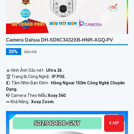
Camera Dahua DH-SD6C3432XB-HNR-AGQ-PV
30%
liên hệ
☀️ Hình Ảnh Sắc nét :
Ultra 2k .
🏆 Trang Bị Công Nghệ :
IP POE.
🌔 Tầm Nhìn Ban Đêm :
Hồng Ngoại 150m Công Nghệ Chuyên
Dụng.
🎼️ Camera Theo Mẫu
Xoay 360.
️↭ Khả Năng :
Xoay Zoom.