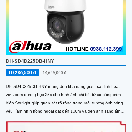
DH-SD4D225DB-HNY
10,286,500 ₫
14,695,000 ₫
DH-SD4D225DB-HNY mang đến khả năng giám sát linh hoạt
với zoom quang học 25x cho hình ảnh chi tiết từ xa cùng cảm
biến Starlight giúp quan sát rõ ràng trong môi trường ánh sáng
yếu Tầm nhìn hồng ngoại đạt đến 100m và đèn ánh sáng ấm
50m giúp hình ảnh ban đêm luôn sắc nét Camera hỗ trợ chống
nước IP67 cùng tốc độ khung hình 30fps@1080p ổn định