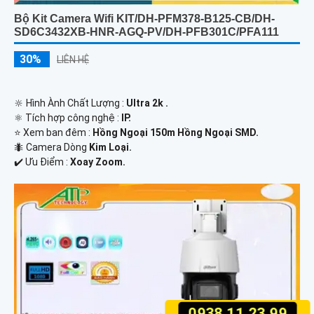
Bộ Kit Camera Wifi KIT/DH-PFM378-B125-CB/DH-
SD6C3432XB-HNR-AGQ-PV/DH-PFB301C/PFA111
30%
LIÊN HỆ
🔆 Hình Ành Chất Lượng :
Ultra 2k .
⚛️ Tích hợp công nghệ :
IP.
⭐ Xem ban đêm :
Hồng Ngoại 150m Hồng Ngoại SMD.
🐜 Camera Dòng
Kim Loại.
️✔️ Ưu Điểm :
Xoay Zoom.
0938.11.23.99