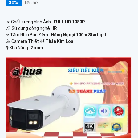
30%
liên hệ
☀️ Chất lượng hình Ảnh :
FULL HD 1080P .
🕉️ Sử dụng công nghệ :
IP.
⭐ Tầm Nhìn Ban Đêm :
Hồng Ngoại 100m Starlight.
🤹 Camera Thiết Kế
Thân Kim Loại.
️🎙 Khả Năng :
Zoom.