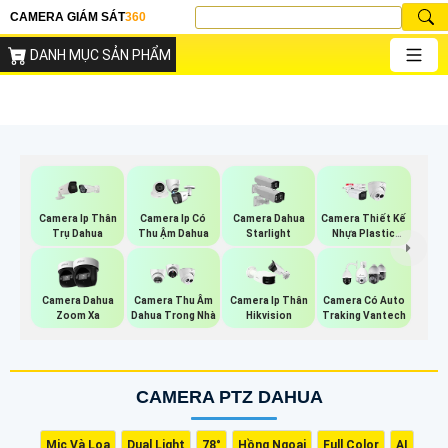
CAMERA GIÁM SÁT
360
DANH MỤC SẢN PHẨM
Camera Ip Thân
Camera Ip Có
Camera Dahua
Camera Thiết Kế
Trụ Dahua
Thu Ậm Dahua
Starlight
Nhựa Plastic
Dahua
Camera Dahua
Camera Thu Âm
Camera Ip Thân
Camera Có Auto
Zoom Xa
Dahua Trong Nhà
Hikvision
Traking Vantech
CAMERA PTZ DAHUA
Mic Và Loa
Dual Light
78°
Hồng Ngoại
Full Color
AI