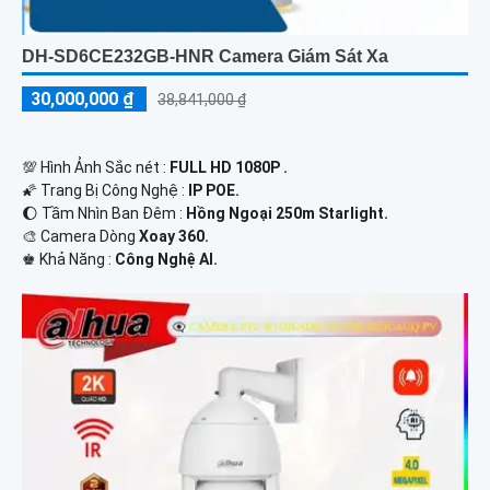
DH-SD6CE232GB-HNR Camera Giám Sát Xa
30,000,000 ₫
38,841,000 ₫
💯 Hình Ảnh Sắc nét :
FULL HD 1080P .
🌠 Trang Bị Công Nghệ :
IP POE.
🌔 Tầm Nhìn Ban Đêm :
Hồng Ngoại 250m Starlight.
🎨 Camera Dòng
Xoay 360.
️♚ Khả Năng :
Công Nghệ AI.