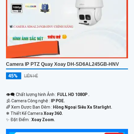
Camera IP PTZ Quay Xoay DH-SD6AL245GB-HNV
45%
LIÊN HỆ
👁️‍🗨 Chất lượng hình Ảnh :
FULL HD 1080P .
🕉️ Camera Công nghệ :
IP POE.
🌈 Xem Được Ban Đêm :
Hồng Ngoại Siêu Xa Starlight.
❄ Thiết Kế Camera
Xoay 360.
️✨ Đặt Điểm :
Xoay Zoom.