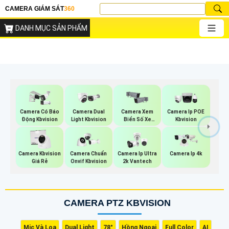
CAMERA GIÁM SÁT
360
DANH MỤC SẢN PHẨM
Camera Có Báo
Camera Dual
Camera Xem
Camera Ip POE
Động Kbvision
Light Kbvision
Biển Số Xe
Kbvision
Kbvision
Camera Kbvision
Camera Chuẩn
Camera Ip Ultra
Camera Ip 4k
Giá Rẻ
Onvif Kbvision
2k Vantech
CAMERA PTZ KBVISION
Mic Và Loa
Dual Light
78°
Hồng Ngoại
Full Color
AI