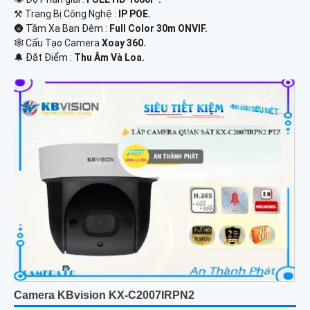
⚒ Trang Bị Công Nghệ :
IP POE.
🌚 Tầm Xa Ban Đêm :
Full Color 30m ONVIF.
🕸️ Cấu Tạo Camera
Xoay 360.
️🔔 Đặt Điểm :
Thu Âm Và Loa.
Camera KBvision KX-C2007IRPN2