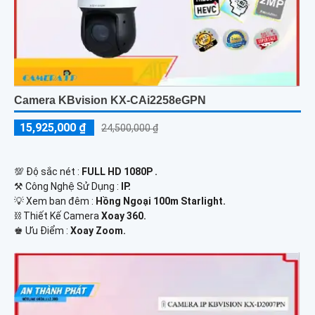
Camera KBvision KX-CAi2258eGPN
15,925,000 ₫
24,500,000 ₫
💯 Độ sắc nét :
FULL HD 1080P .
⚒ Công Nghệ Sử Dụng :
IP.
💡 Xem ban đêm :
Hồng Ngoại 100m Starlight.
⛓ Thiết Kế Camera
Xoay 360.
️♚ Ưu Điểm :
Xoay Zoom.