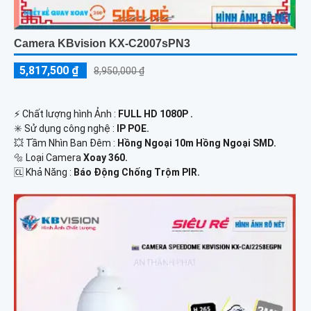
Camera KBvision KX-C2007sPN3
5,817,500 ₫
8,950,000 ₫
️⚡ Chất lượng hình Ảnh :
FULL HD 1080P .
✳️ Sử dụng công nghệ :
IP POE.
💥 Tầm Nhìn Ban Đêm :
Hồng Ngoại 10m Hồng Ngoại SMD.
🔩 Loại Camera
Xoay 360.
️🆑 Khả Năng :
Báo Động Chống Trộm PIR.