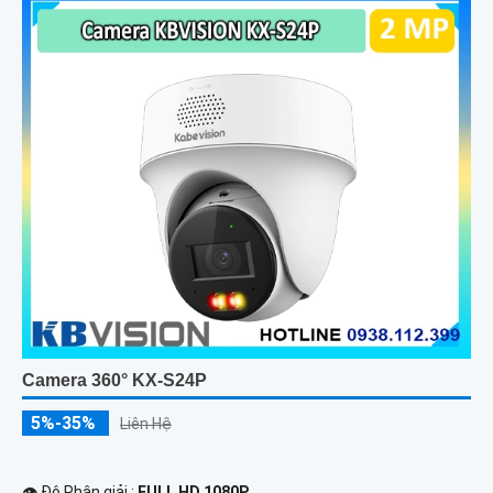
Camera 360° KX-S24P
5%-35%
Liên Hệ
👁 Độ Phân giải :
FULL HD 1080P .