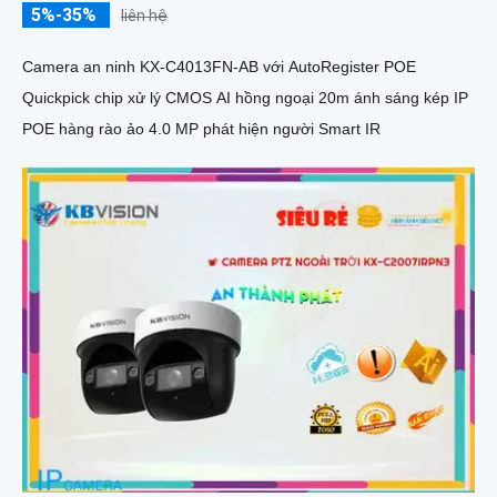
5%-35%
liên hệ
Camera an ninh KX-C4013FN-AB với AutoRegister POE
Quickpick chip xử lý CMOS AI hồng ngoại 20m ánh sáng kép IP
POE hàng rào ảo 4.0 MP phát hiện người Smart IR