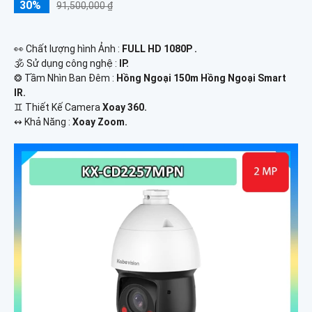
30%
91,500,000 ₫
️👀 Chất lượng hình Ảnh :
FULL HD 1080P .
🕉️ Sử dụng công nghệ :
IP.
❂ Tầm Nhìn Ban Đêm :
Hồng Ngoại 150m Hồng Ngoại Smart
IR.
♊ Thiết Kế Camera
Xoay 360.
️↭ Khả Năng :
Xoay Zoom.