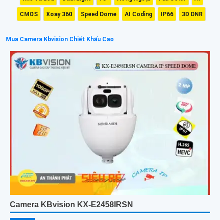
CMOS
Xoay 360
Speed Dome
AI Coding
IP66
3D DNR
Mua Camera Kbvision Chiết Khấu Cao
Camera KBvision KX-E2458IRSN