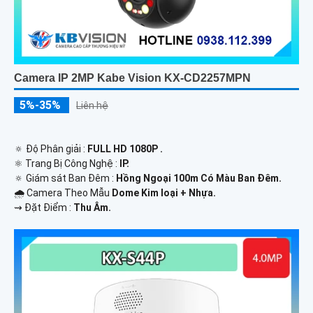
Camera IP 2MP Kabe Vision KX-CD2257MPN
5%-35%
Liên hệ
🔅 Độ Phân giải :
FULL HD 1080P .
⚛️ Trang Bị Công Nghệ :
IP.
🔅 Giám sát Ban Đêm :
Hồng Ngoại 100m Có Màu Ban Ðêm.
🌧️ Camera Theo Mẫu
Dome Kim loại + Nhựa.
️⇝ Đặt Điểm :
Thu Âm.