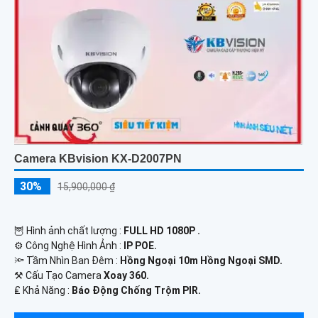
Camera KBvision KX-D2007PN
30%
15,900,000 ₫
🦉 Hình ảnh chất lượng :
FULL HD 1080P .
⚙ Công Nghệ Hình Ảnh :
IP POE.
🔦 Tầm Nhìn Ban Đêm :
Hồng Ngoại 10m Hồng Ngoại SMD.
⚒ Cấu Tạo Camera
Xoay 360.
️₤ Khả Năng :
Báo Động Chống Trộm PIR.