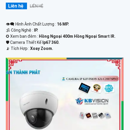
Liên hệ
LIÊN HỆ
👁️‍🗨 Hình Ành Chất Lượng :
16 MP.
🕉️ Công Nghệ :
IP.
✪ Xem ban đêm :
Hồng Ngoại 400m Hồng Ngoại Smart IR.
🛡 Camera Thiết Kế
Ip67 360.
️📡 Tích Hợp :
Xoay Zoom.