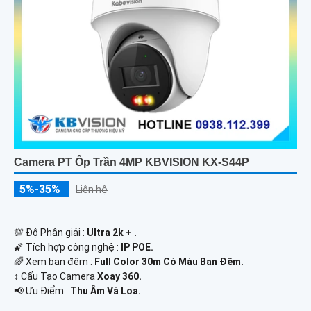
Camera PT Ốp Trần 4MP KBVISION KX-S44P
5%-35%
Liên hệ
💯 Độ Phân giải :
Ultra 2k + .
🌠 Tích hợp công nghệ :
IP POE.
🌈 Xem ban đêm :
Full Color 30m Có Màu Ban Ðêm.
↕️ Cấu Tạo Camera
Xoay 360.
️📢 Ưu Điểm :
Thu Âm Và Loa.