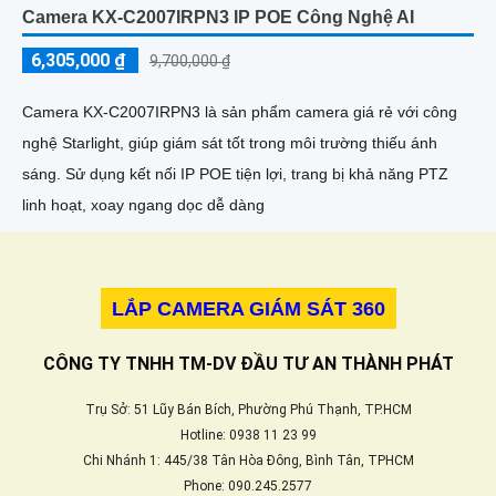
Camera KX-C2007IRPN3 IP POE Công Nghệ AI
6,305,000 ₫
9,700,000 ₫
Camera KX-C2007IRPN3 là sản phẩm camera giá rẻ với công
nghệ Starlight, giúp giám sát tốt trong môi trường thiếu ánh
sáng. Sử dụng kết nối IP POE tiện lợi, trang bị khả năng PTZ
linh hoạt, xoay ngang dọc dễ dàng
LẮP CAMERA GIÁM SÁT 360
CÔNG TY TNHH TM-DV ĐẦU TƯ AN THÀNH PHÁT
Trụ Sở: 51 Lũy Bán Bích, Phường Phú Thạnh, TP.HCM
Hotline: 0938 11 23 99
Chi Nhánh 1: 445/38 Tân Hòa Đông, Bình Tân, TPHCM
Phone: 090.245.2577