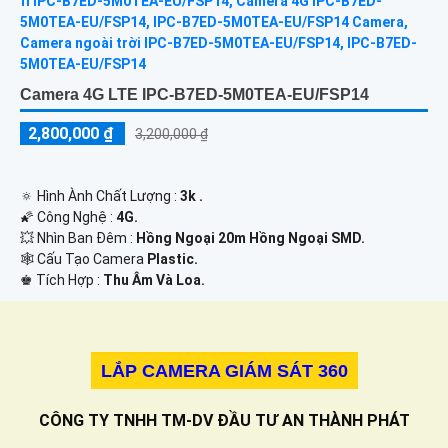
Camera 4G LTE IPC-B7ED-5M0TEA-EU/FSP14
2,800,000 ₫
3,200,000 ₫
🔅 Hình Ành Chất Lượng :
3k .
🌠 Công Nghệ :
4G.
💥 Nhìn Ban Đêm :
Hồng Ngoại 20m Hồng Ngoại SMD.
🕸️ Cấu Tạo Camera
Plastic.
️♚ Tích Hợp :
Thu Âm Và Loa.
LẮP CAMERA GIÁM SÁT 360
CÔNG TY TNHH TM-DV ĐẦU TƯ AN THÀNH PHÁT