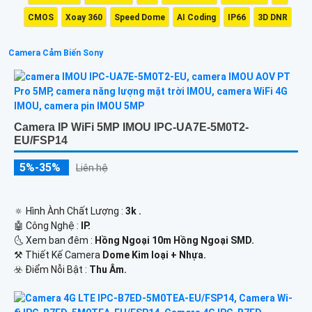
CMOS
Xoay 360
Speed Dome
AI Coding
IP66
3D DNR
Camera Cảm Biến Sony
Camera IP WiFi 5MP IMOU IPC-UA7E-5M0T2-
EU/FSP14
5%-35%
Liên hệ
🔅 Hình Ành Chất Lượng :
3k .
🤖️ Công Nghệ :
IP.
🌜 Xem ban đêm :
Hồng Ngoại 10m Hồng Ngoại SMD.
⚒ Thiết Kế Camera
Dome Kim loại + Nhựa.
️☣️ Điểm Nỗi Bật :
Thu Âm.