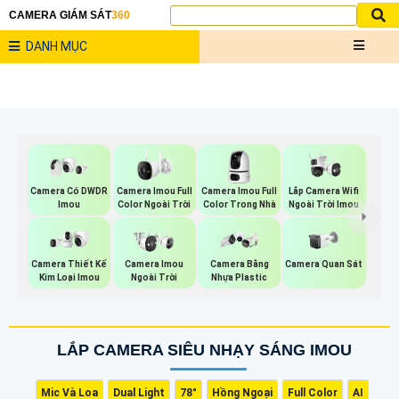
CAMERA GIÁM SÁT
360
DANH MỤC
Camera Imou Full
Camera Imou Full
Lắp Camera Wifi
Camera Có DWDR
Color Ngoài Trời
Color Trong Nhà
Ngoài Trời Imou
Imou
Camera Imou
Camera Quan Sát
Camera Thiết Kế
Camera Bằng
Ngoài Trời
Kim Loại Imou
Nhựa Plastic
LẮP CAMERA SIÊU NHẠY SÁNG IMOU
Mic Và Loa
Dual Light
78°
Hồng Ngoại
Full Color
AI