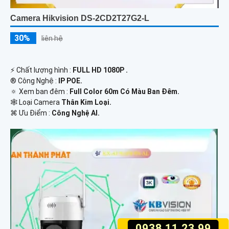
Camera Hikvision DS-2CD2T27G2-L
30%
liên hệ
️⚡ Chất lượng hình :
FULL HD 1080P .
®️ Công Nghệ :
IP POE.
🔅 Xem ban đêm :
Full Color 60m Có Màu Ban Đêm.
🕸️ Loại Camera
Thân Kim Loại.
️⌘ Ưu Điểm :
Công Nghệ AI.
0938.11.23.99