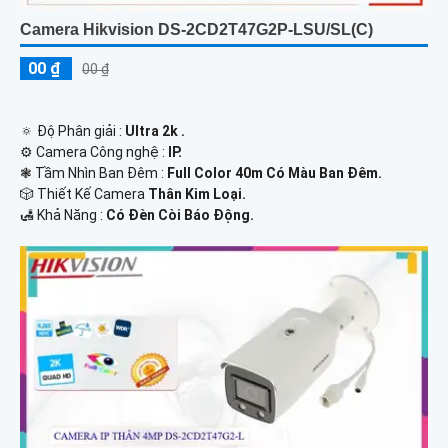
Camera Hikvision DS-2CD2T47G2P-LSU/SL(C)
00 ₫
00 ₫
🔅 Độ Phân giải :
Ultra 2k .
⚙ Camera Công nghệ :
IP.
❃ Tầm Nhìn Ban Đêm :
Full Color 40m Có Màu Ban Đêm.
🎲 Thiết Kế Camera
Thân Kim Loại.
️🛃 Khả Năng :
Có Đèn Còi Báo Động.