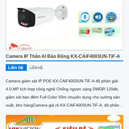
Camera IP Thân AI Báo Động KX-CAiF4003UN-TiF-A
Liên hệ
LIÊN HỆ
Camera giám sát IP POE KX-CAiF4003UN-TiF-A độ phân giải
4.0 MP tích hợp công nghệ Chống ngược sáng DWDR 120db,
giám sát ban đêm Full Color 50m chuyên dụng cho xưởng sản
xuất, kho hàngCamera giá rẻ KX-CAiF4003UN-TiF-A, độ phân
giải 4