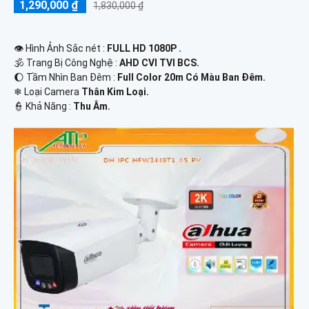
1,290,000 ₫
1,830,000 ₫
👁 Hình Ảnh Sắc nét :
FULL HD 1080P .
🕉️ Trang Bị Công Nghệ :
AHD CVI TVI BCS.
🌔 Tầm Nhìn Ban Đêm :
Full Color 20m Có Màu Ban Đêm.
❄ Loại Camera
Thân Kim Loại.
️👮 Khả Năng :
Thu Âm.