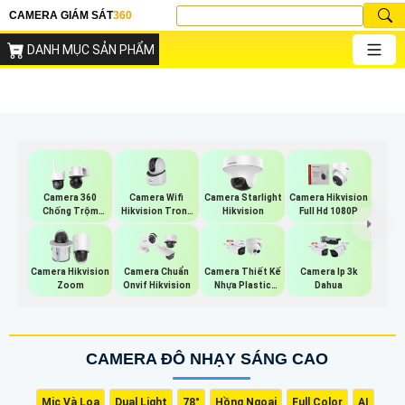
CAMERA GIÁM SÁT
360
DANH MỤC SẢN PHẨM
Camera Wifi
Camera 360
Camera Starlight
Camera Hikvision
Hikvision Trong
Chống Trộm
Hikvision
Full Hd 1080P
Nhà
Hikvision
Camera Hikvision
Camera Chuẩn
Camera Thiết Kế
Camera Ip 3k
Zoom
Onvif Hikvision
Nhựa Plastic
Dahua
Dahua
CAMERA ĐÔ NHẠY SÁNG CAO
Mic Và Loa
Dual Light
78°
Hồng Ngoại
Full Color
AI