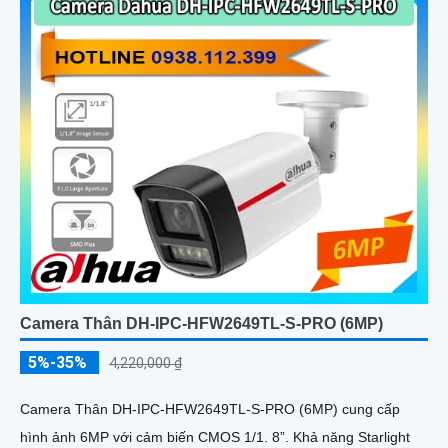
Camera Thân DH-IPC-HFW2649TL-S-PRO (6MP)
5%-35%
4,220,000 ₫
Camera Thân DH-IPC-HFW2649TL-S-PRO (6MP) cung cấp
hình ảnh 6MP với cảm biến CMOS 1/1. 8”. Khả năng Starlight