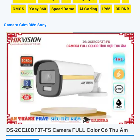
CMOS
Xoay 360
Speed Dome
AI Coding
IP66
3D DNR
Camera Cảm Biến Sony
DS-2CE10DF3T-FS Camera FULL Color Có Thu Âm