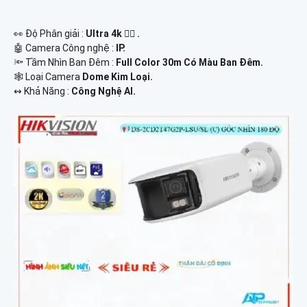
️👀 Độ Phân giải :
Ultra 4k 👍🏾 .
🤖️ Camera Công nghệ :
IP.
🔦 Tầm Nhìn Ban Đêm :
Full Color 30m Có Màu Ban Đêm.
🕸️ Loại Camera
Dome Kim Loại.
️↭ Khả Năng :
Công Nghệ AI.