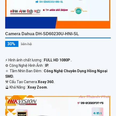
Camera Dahua DH-SD60230U-HNI-SL
30%
liên hệ
️⚡ Hình ảnh chất lượng :
FULL HD 1080P .
⚙ Công Nghệ Hình Ảnh :
IP.
🔅 Tầm Nhìn Ban Đêm :
Công Nghệ Chuyên Dụng Hồng Ngoại
SMD.
⚒ Cấu Tạo Camera
Xoay 360.
️🔮 Khả Năng :
Xoay Zoom.