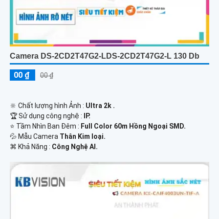
Camera DS-2CD2T47G2-LDS-2CD2T47G2-L 130 Db
00 ₫
00 ₫
🔆 Chất lượng hình Ảnh :
Ultra 2k .
🏆 Sử dụng công nghệ :
IP.
⭐ Tầm Nhìn Ban Đêm :
Full Color 60m Hồng Ngoại SMD.
💦 Mẫu Camera
Thân Kim loại.
️⌘ Khả Năng :
Công Nghệ AI.