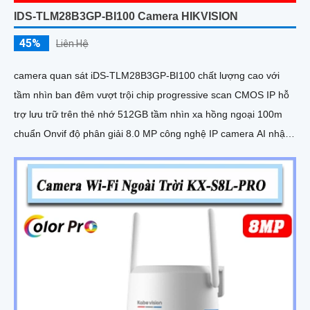
IDS-TLM28B3GP-BI100 Camera HIKVISION
45%
Liên Hệ
camera quan sát iDS-TLM28B3GP-BI100 chất lượng cao với
tầm nhìn ban đêm vượt trội chip progressive scan CMOS IP hỗ
trợ lưu trữ trên thẻ nhớ 512GB tầm nhìn xa hồng ngoại 100m
chuẩn Onvif độ phân giải 8.0 MP công nghệ IP camera AI nhận
diện biển số xe tốc độ cao màu sắc sáng đẹp phù hợp sử dụng
trong Giao Thông