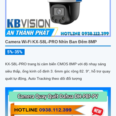
Camera Wi-Fi KX-S8L-PRO Nhìn Ban Đêm 8MP
5%-35%
KX-S8L-PRO trang bị cảm biến CMOS 8MP với độ nhạy sáng
siêu thấp, ống kính cố định 3. 6mm góc rộng 82. 9°, hỗ trợ quay
quét tự động, Auto Tracking theo dõi đối tượng