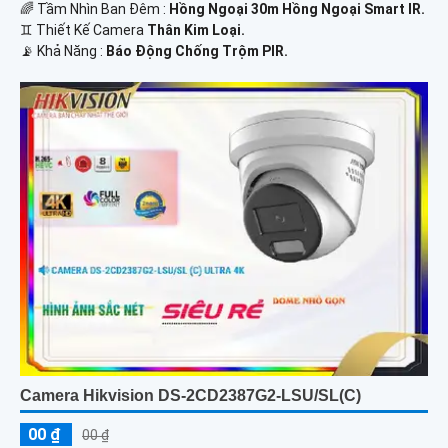
🌈 Tầm Nhìn Ban Đêm :
Hồng Ngoại 30m Hồng Ngoại Smart IR.
♊ Thiết Kế Camera
Thân Kim Loại.
️📡 Khả Năng :
Báo Động Chống Trộm PIR.
Camera Hikvision DS-2CD2387G2-LSU/SL(C)
00 ₫
00 ₫