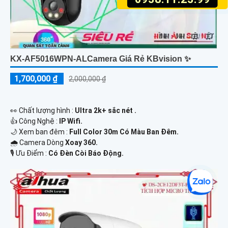
KX-AF5016WPN-ALCamera Giá Rẻ KBvision ✨
1,700,000 ₫
2,000,000 ₫
️👀 Chất lượng hình :
Ultra 2k+ sắc nét .
👍 Công Nghệ :
IP Wifi.
🌙 Xem ban đêm :
Full Color 30m Có Màu Ban Đêm.
🌧️ Camera Dòng
Xoay 360.
️🎙 Ưu Điểm :
Có Đèn Còi Báo Động.