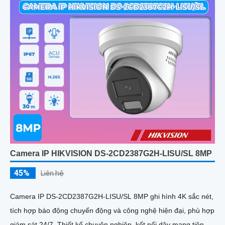
Camera IP HIKVISION DS-2CD2387G2H-LISU/SL 8MP
45%
Liên hệ
Camera IP DS-2CD2387G2H-LISU/SL 8MP ghi hình 4K sắc nét,
tích hợp báo động chuyển động và công nghệ hiện đại, phù hợp
giám sát 24/7. Thiết kế chuyên nghiệp, kết nối dây mạng tiện