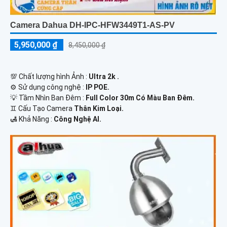
Camera Dahua DH-IPC-HFW3449T1-AS-PV
5,950,000 ₫
8,450,000 ₫
💯 Chất lượng hình Ảnh :
Ultra 2k .
⚙ Sử dụng công nghệ :
IP POE.
💡 Tầm Nhìn Ban Đêm :
Full Color 30m Có Màu Ban Đêm.
♊ Cấu Tạo Camera
Thân Kim Loại.
️🛃 Khả Năng :
Công Nghệ AI.