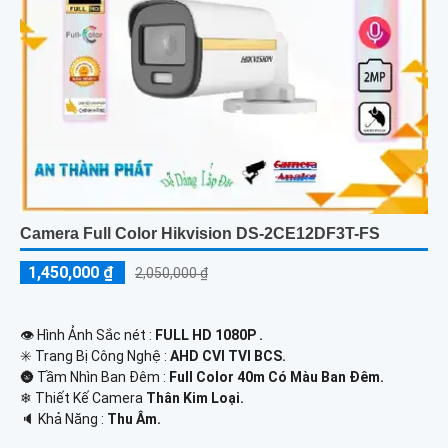
Camera Full Color Hikvision DS-2CE12DF3T-FS
1,450,000 ₫
2,050,000 ₫
👁 Hình Ảnh Sắc nét :
FULL HD 1080P .
✳️ Trang Bị Công Nghệ :
AHD CVI TVI BCS.
🌚 Tầm Nhìn Ban Đêm :
Full Color 40m Có Màu Ban Đêm.
❄ Thiết Kế Camera
Thân Kim Loại.
️🔈 Khả Năng :
Thu Âm.