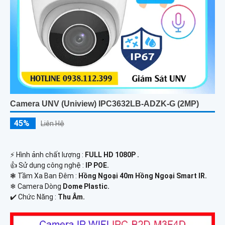
Camera UNV (Uniview) IPC3632LB-ADZK-G (2MP)
45%
Liên Hệ
️⚡ Hình ảnh chất lượng :
FULL HD 1080P .
👍 Sử dụng công nghệ :
IP POE.
❃ Tầm Xa Ban Đêm :
Hồng Ngoại 40m Hồng Ngoại Smart IR.
❄ Camera Dòng
Dome Plastic.
️✔️ Chức Năng :
Thu Âm.