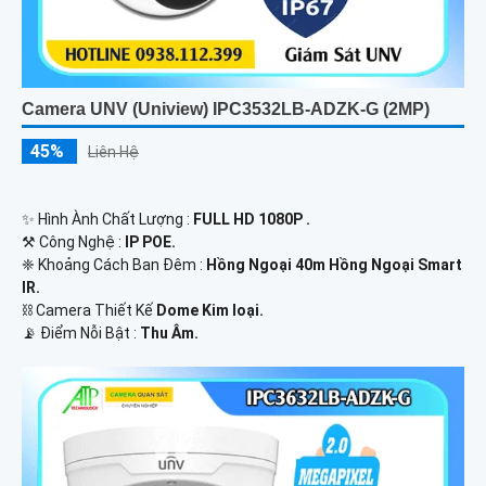
Camera UNV (Uniview) IPC3532LB-ADZK-G (2MP)
45%
Liên Hệ
✨ Hình Ành Chất Lượng :
FULL HD 1080P .
⚒ Công Nghệ :
IP POE.
❈ Khoảng Cách Ban Đêm :
Hồng Ngoại 40m Hồng Ngoại Smart
IR.
⛓ Camera Thiết Kế
Dome Kim loại.
️📡 Điểm Nỗi Bật :
Thu Âm.