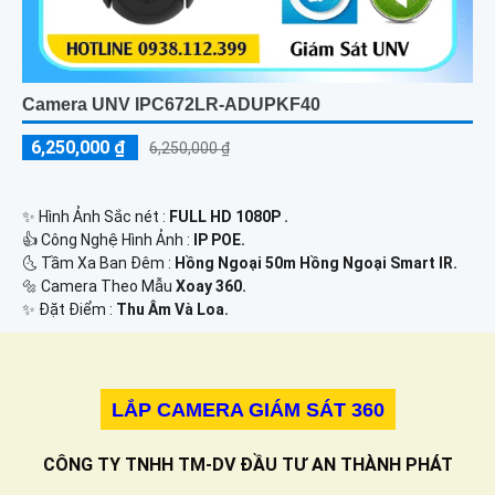
Camera UNV IPC672LR-ADUPKF40
6,250,000 ₫
6,250,000 ₫
✨ Hình Ảnh Sắc nét :
FULL HD 1080P .
👍 Công Nghệ Hình Ảnh :
IP POE.
🌜 Tầm Xa Ban Đêm :
Hồng Ngoại 50m Hồng Ngoại Smart IR.
🔩 Camera Theo Mẫu
Xoay 360.
️✨ Đặt Điểm :
Thu Âm Và Loa.
LẮP CAMERA GIÁM SÁT 360
CÔNG TY TNHH TM-DV ĐẦU TƯ AN THÀNH PHÁT