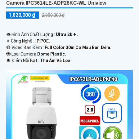
Camera IPC3614LE-ADF28KC-WL Uniview
1,820,000 ₫
2,800,000 ₫
👁 Hình Ành Chất Lượng :
Ultra 2k + .
✳️ Công Nghệ :
IP POE.
🔴 Video Ban Đêm :
Full Color 30m Có Màu Ban Ðêm.
🐉️ Loại Camera
Dome Plastic.
️🔔 Điểm Nỗi Bật :
Thu Âm Và Loa.