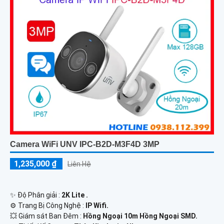
Camera WiFi UNV IPC-B2D-M3F4D 3MP
1,235,000 ₫
Liên Hệ
✨ Độ Phân giải :
2K Lite .
⚙ Trang Bị Công Nghệ :
IP Wifi.
💥 Giám sát Ban Đêm :
Hồng Ngoại 10m Hồng Ngoại SMD.