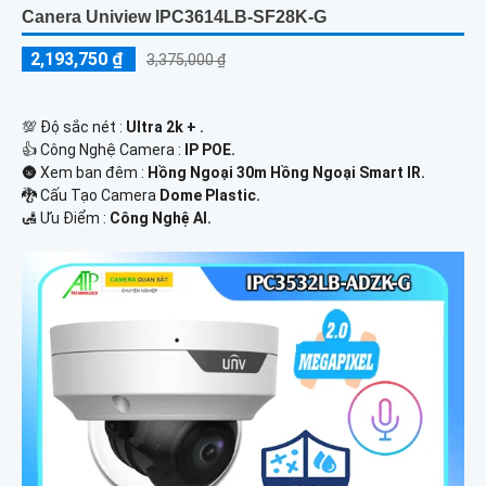
Canera Uniview IPC3614LB-SF28K-G
2,193,750 ₫
3,375,000 ₫
💯 Độ sắc nét :
Ultra 2k + .
👍 Công Nghệ Camera :
IP POE.
🌚 Xem ban đêm :
Hồng Ngoại 30m Hồng Ngoại Smart IR.
🐉️ Cấu Tạo Camera
Dome Plastic.
️🛃 Ưu Điểm :
Công Nghệ AI.