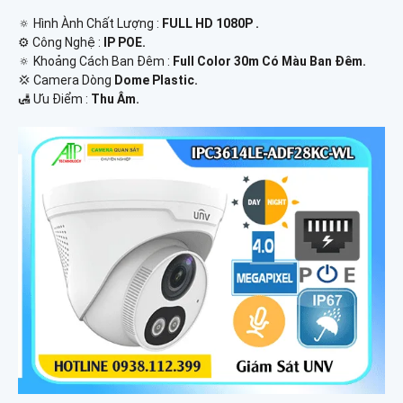
🔅 Hình Ành Chất Lượng :
FULL HD 1080P .
⚙ Công Nghệ :
IP POE.
🔅 Khoảng Cách Ban Đêm :
Full Color 30m Có Màu Ban Ðêm.
💢 Camera Dòng
Dome Plastic.
️🛃 Ưu Điểm :
Thu Âm.