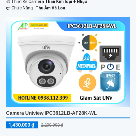
🎨 Thiết Kế Camera
Thân Kim loại + Nhựa.
️ლ Chức Năng :
Thu Âm Và Loa.
Camera Uniview IPC3612LB-AF28K-WL
1,430,000 ₫
2,200,000 ₫