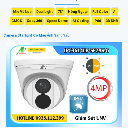
Mic Và Loa
Dual Light
78°
Hồng Ngoại
Full Color
AI
CMOS
Xoay 360
Speed Dome
AI Coding
IP66
3D DNR
Camera Starlight Có Màu Ánh Sáng Yếu