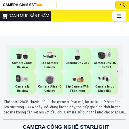
CAMERA GIÁM SÁT
360
DANH MỤC SẢN PHẨM
Camera UNV 360
Camera Zoom
Lắp Camera
Camera UNV 4K
Uniview
Uniview
Siêu Nét
Camera Ip
Camera Ultra HD
Lắp Camera Wifi
Camera Imou
Uniview
Uniview
Thân Imou
Nhụa Nhẹ
Thẻ nhớ 128GB chuyên dùng cho camera IP và wifi, hỗ trợ lưu trữ hình ảnh
liên tục trong 13-14 ngày. Với dung lượng này, thẻ giúp ghi hình chất lượng
cao mà không cần kết nối với đầu ghi. Camera sử dụng thẻ nhớ cho phép lưu
trữ dữ liệu giám sát liên tục, xóa dần các video cũ, mang lại hiệu quả lưu trữ
ổn định trong thời gian dài. Tốc độ truyền tải nhanh chóng, phù hợp với các
CAMERA CÔNG NGHỆ STARLIGHT
yêu cầu giám sát liên tục.