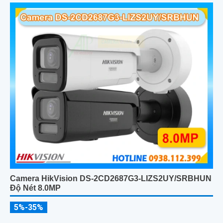
Camera HikVision DS-2CD2687G3-LIZS2UY/SRBHUN
Độ Nét 8.0MP
5%-35%