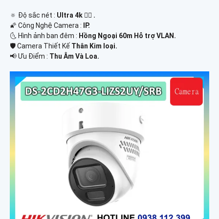
🔅 Độ sắc nét :
Ultra 4k 👍🏾 .
🌠 Công Nghệ Camera :
IP.
🌜 Hình ảnh ban đêm :
Hồng Ngoại 60m Hỗ trợ VLAN.
🛡 Camera Thiết Kế
Thân Kim loại.
️📢 Ưu Điểm :
Thu Âm Và Loa.