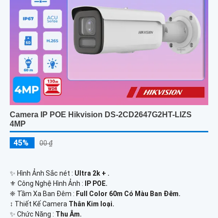
Camera IP POE Hikvision DS-2CD2647G2HT-LIZS
4MP
45%
00 ₫
✨ Hình Ảnh Sắc nét :
Ultra 2k + .
⚜️ Công Nghệ Hình Ảnh :
IP POE.
❈ Tầm Xa Ban Đêm :
Full Color 60m Có Màu Ban Ðêm.
↕️ Thiết Kế Camera
Thân Kim loại.
️✨ Chức Năng :
Thu Âm.