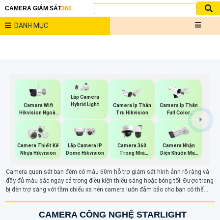
CAMERA GIÁM SÁT
360
DANH MỤC
Lắp Camera
Hybrid Light
Camera Wifi
Camera Ip Thân
Camera Ip Thân
Hikvision Ngoài
Trụ Hikvision
Full Color
Trời
Hikvision
Camera Nhận
Camera Thiết Kế
Lắp Camera IP
Camera 360
Diện Khuôn Mặt
Nhựa Hikvision
Dome Hikvision
Trong Nhà
Hikvision
Hikvision
Camera quan sát ban đêm có màu 60m hỗ trợ giám sát hình ảnh rõ ràng và
đầy đủ màu sắc ngay cả trong điều kiện thiếu sáng hoặc bóng tối. Được trang
bị đèn trợ sáng với tầm chiếu xa nên camera luôn đảm bảo cho bạn có thể
giám sát an ninh liên tục 24/24 hiệu quả
CAMERA CÔNG NGHỆ STARLIGHT