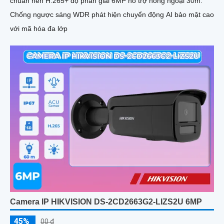
chuẩn nén H.265+ độ phân giải 6MP hỗ trợ hồng ngoại 30m.
Chống ngược sáng WDR phát hiện chuyển động AI bảo mật cao
với mã hóa đa lớp
Camera IP HIKVISION DS-2CD2663G2-LIZS2U 6MP
45%
00 ₫