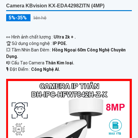
Camera KBvision KX-EDA4298ZITN (4MP)
5%-35%
liên hệ
️👀 Hình ảnh chất lượng :
Ultra 2k + .
🏆 Sử dụng công nghệ :
IP POE.
💥 Tầm Nhìn Ban Đêm :
Hồng Ngoại 60m Công Nghệ Chuyên
Dụng.
🎼️ Cấu Tạo Camera
Thân Kim loại.
️🎙 Đặt Điểm :
Công Nghệ AI.