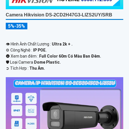
Camera Hikvision DS-2CD2H47G3-LIZS2UY/SRB
5%-35%
👁 Hình Ành Chất Lượng :
Ultra 2k + .
⚙ Công Nghệ :
IP POE.
🌚 Xem ban đêm :
Full Color 60m Có Màu Ban Ðêm.
🛡 Loại Camera
Dome Plastic.
️➲ Tích Hợp :
Thu Âm.