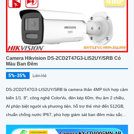
Camera Hikvision DS-2CD2T47G3-LIS2UY/SRB Có
Màu Ban Đêm
5%-35%
Liên Hệ
DS-2CD2T47G3-LIS2UY/SRB là camera thân 4MP tích hợp cảm
biến 1/1. 8", công nghệ ColorVu, đèn kép 60m, thu âm 2 chiều,
AI phân biệt người và phương tiện, hỗ trợ thẻ nhớ đến 512GB,
chuẩn chống nước IP67, phù hợp giám sát ban đêm màu sắc
24/7