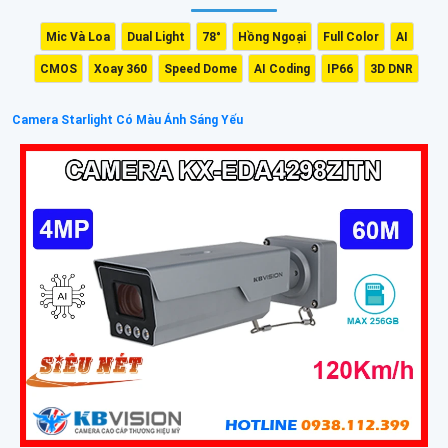
Mic Và Loa
Dual Light
78°
Hồng Ngoại
Full Color
AI
CMOS
Xoay 360
Speed Dome
AI Coding
IP66
3D DNR
Camera Starlight Có Màu Ánh Sáng Yếu