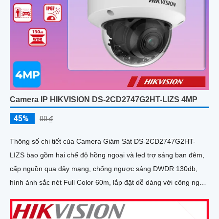
Camera IP HIKVISION DS-2CD2747G2HT-LIZS 4MP
45%
00 ₫
Thông số chi tiết của Camera Giám Sát DS-2CD2747G2HT-
LIZS bao gồm hai chế độ hồng ngoại và led trợ sáng ban đêm,
cấp nguồn qua dây mạng, chống ngược sáng DWDR 130db,
hình ảnh sắc nét Full Color 60m, lắp đặt dễ dàng với công nghệ
IP POE. Camera được trang bị chức năng AI cao cấp, chống
ngược sáng DWDR 130db