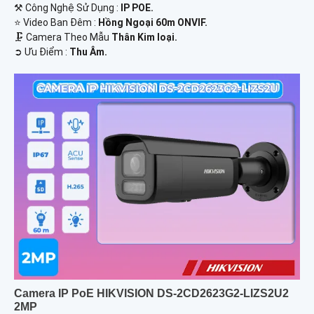
⚒ Công Nghệ Sử Dụng :
IP POE.
⭐ Video Ban Đêm :
Hồng Ngoại 60m ONVIF.
🗜️ Camera Theo Mẫu
Thân Kim loại.
️➲ Ưu Điểm :
Thu Âm.
Camera IP PoE HIKVISION DS-2CD2623G2-LIZS2U2
2MP