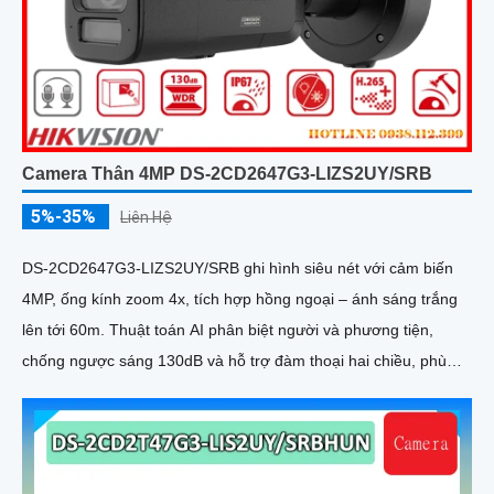
Camera Thân 4MP DS-2CD2647G3-LIZS2UY/SRB
5%-35%
Liên Hệ
DS-2CD2647G3-LIZS2UY/SRB ghi hình siêu nét với cảm biến
4MP, ống kính zoom 4x, tích hợp hồng ngoại – ánh sáng trắng
lên tới 60m. Thuật toán AI phân biệt người và phương tiện,
chống ngược sáng 130dB và hỗ trợ đàm thoại hai chiều, phù
hợp giám sát ngoài trời chống nước IP67