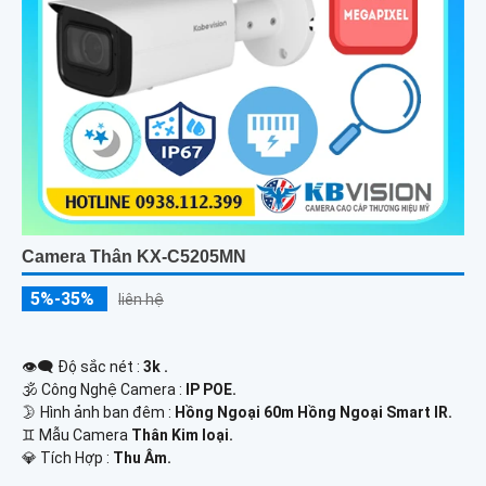
Camera Thân KX-C5205MN
5%-35%
liên hệ
👁️‍🗨 Độ sắc nét :
3k .
🕉️ Công Nghệ Camera :
IP POE.
🌛 Hình ảnh ban đêm :
Hồng Ngoại 60m Hồng Ngoại Smart IR.
♊ Mẫu Camera
Thân Kim loại.
️💎 Tích Hợp :
Thu Âm.