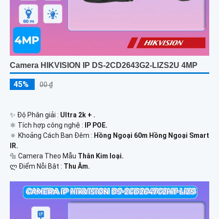
Camera HIKVISION IP DS-2CD2643G2-LIZS2U 4MP
45%
00 ₫
✨ Độ Phân giải :
Ultra 2k + .
⚛️ Tích hợp công nghệ :
IP POE.
🔅 Khoảng Cách Ban Đêm :
Hồng Ngoại 60m Hồng Ngoại Smart
IR.
🔩 Camera Theo Mẫu
Thân Kim loại.
️ლ Điểm Nỗi Bật :
Thu Âm.