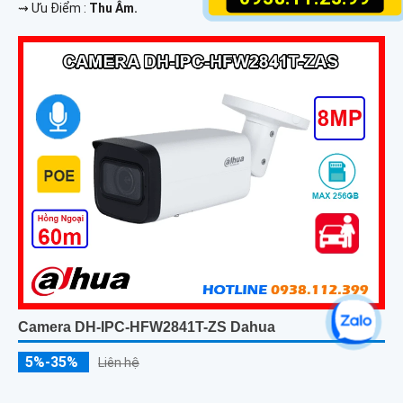
️⇝ Ưu Điểm :
Thu Âm.
Camera DH-IPC-HFW2841T-ZS Dahua
5%-35%
Liên hệ