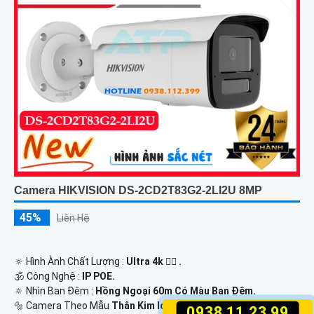
Camera HIKVISION DS-2CD2T83G2-2LI2U 8MP
45%
Liên Hệ
🔅 Hình Ành Chất Lượng :
Ultra 4k 👍🏾 .
🕉️ Công Nghệ :
IP POE.
🔅 Nhìn Ban Đêm :
Hồng Ngoại 60m Có Màu Ban Ðêm.
🔩 Camera Theo Mẫu
Thân Kim loại.
0938.11.23.99