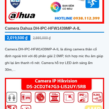
Camera Dahua DH-IPC-HFW1439MP-A-IL
2,019,500 ₫
2,885,000 ₫
Camera DH-IPC-HFW1439MP-A-IL là dòng camera thân cố
định ngoài trời với độ phân giải 2.0MP, tích hợp mic thu âm giúp
ghi lại âm thanh rõ nét. Camera hỗ trợ LED ánh sáng ấm
30m,...