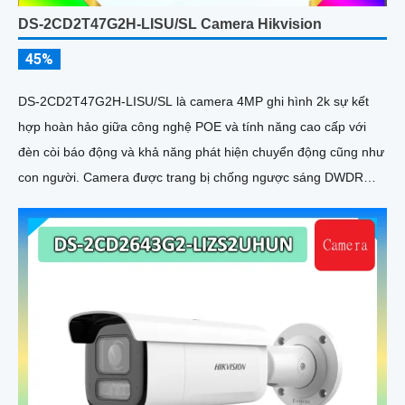
DS-2CD2T47G2H-LISU/SL Camera Hikvision
45%
DS-2CD2T47G2H-LISU/SL là camera 4MP ghi hình 2k sự kết
hợp hoàn hảo giữa công nghệ POE và tính năng cao cấp với
đèn còi báo động và khả năng phát hiện chuyển động cũng như
con người. Camera được trang bị chống ngược sáng DWDR
130db cho hình ảnh rõ nét ở mọi điều kiện ánh sáng