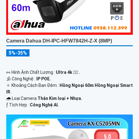
Camera Dahua DH-IPC-HFW7842H-Z-X (8MP)
5%-35%
️👀 Hình Ành Chất Lượng :
Ultra 4k 👍🏾 .
🕉️ Công Nghệ :
IP POE.
🔅 Khoảng Cách Ban Đêm :
Hồng Ngoại 60m Hồng Ngoại Smart
IR.
🌧️ Loại Camera
Thân Kim loại + Nhựa.
️ƒ Tích Hợp :
Công Nghệ AI.