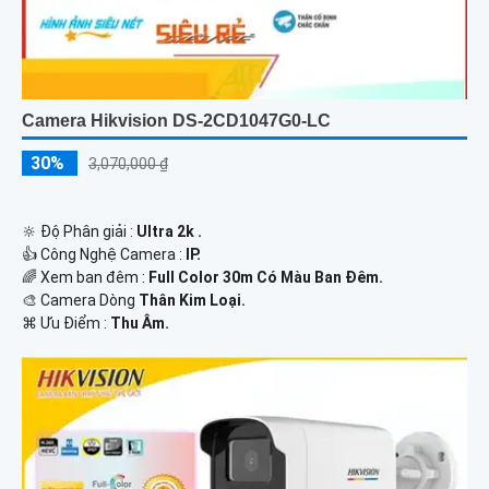
Camera Hikvision DS-2CD1047G0-LC
30%
3,070,000 ₫
🔆 Độ Phân giải :
Ultra 2k .
👍 Công Nghệ Camera :
IP.
🌈 Xem ban đêm :
Full Color 30m Có Màu Ban Đêm.
🎨 Camera Dòng
Thân Kim Loại.
️⌘ Ưu Điểm :
Thu Âm.