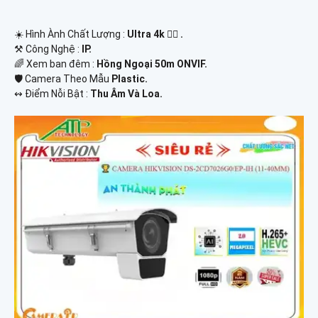
☀️ Hình Ành Chất Lượng :
Ultra 4k 👍🏾 .
⚒ Công Nghệ :
IP.
🌈 Xem ban đêm :
Hồng Ngoại 50m ONVIF.
🛡 Camera Theo Mẫu
Plastic.
️↭ Điểm Nỗi Bật :
Thu Âm Và Loa.