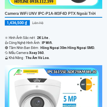
Camera WiFi UNV IPC-P1A-M3F4D PTX Ngoài Trời
1,436,500 ₫
Liên Hệ
🔆 Hình Ảnh Sắc nét :
2K Lite .
👍 Công Nghệ Hình Ảnh :
IP Wifi.
🔴 Tầm Nhìn Ban Đêm :
Hồng Ngoại 30m Hồng Ngoại SMD.
💦 Mẫu Camera
Xoay 360.
️🔮 Khả Năng :
Thu Âm Và Loa.