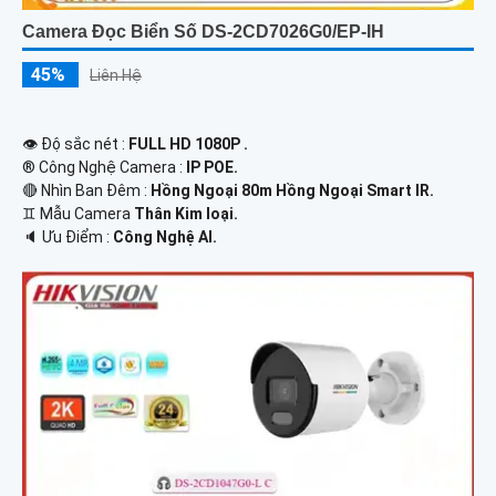
Camera Đọc Biển Số DS-2CD7026G0/EP-IH
45%
Liên Hệ
👁 Độ sắc nét :
FULL HD 1080P .
®️ Công Nghệ Camera :
IP POE.
🔴 Nhìn Ban Đêm :
Hồng Ngoại 80m Hồng Ngoại Smart IR.
♊ Mẫu Camera
Thân Kim loại.
️🔈 Ưu Điểm :
Công Nghệ AI.