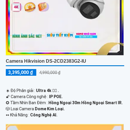
Camera Hikvision DS-2CD2383G2-IU
3,395,000 ₫
4,990,000 ₫
☀️ Độ Phân giải :
Ultra 4k 👍🏾 .
🌠 Camera Công nghệ :
IP POE.
✪ Tầm Nhìn Ban Đêm :
Hồng Ngoại 30m Hồng Ngoại Smart IR.
🎲 Loại Camera
Dome Kim Loại.
️↭ Khả Năng :
Công Nghệ AI.