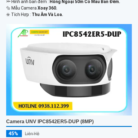
🔦 Hình ảnh ban đêm :
Hồng Ngoại 50m Có Màu Ban Ðêm.
🔩 Mẫu Camera
Xoay 360.
️☣️ Tích Hợp :
Thu Âm Và Loa.
Camera UNV IPC8542ER5-DUP (8MP)
45%
Liên Hệ