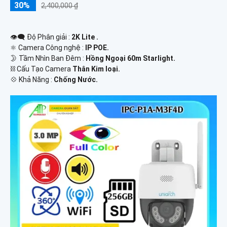
30%
2,400,000 ₫
👁️‍🗨 Độ Phân giải :
2K Lite .
⚛️ Camera Công nghệ :
IP POE.
🌛 Tầm Nhìn Ban Đêm :
Hồng Ngoại 60m Starlight.
⛓ Cấu Tạo Camera
Thân Kim loại.
️💠 Khả Năng :
Chống Nước.