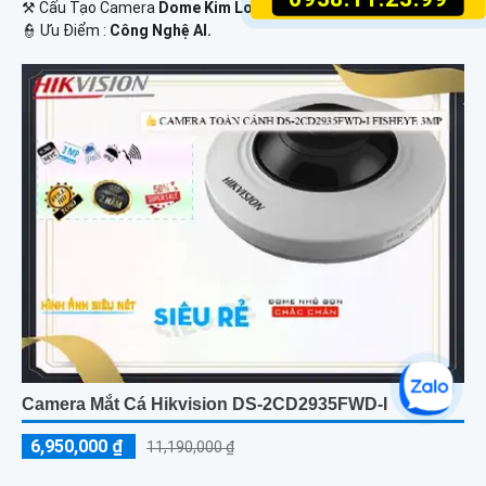
⚒ Cấu Tạo Camera
Dome Kim Loại.
️👮 Ưu Điểm :
Công Nghệ AI.
Camera Mắt Cá Hikvision DS-2CD2935FWD-I
6,950,000 ₫
11,190,000 ₫