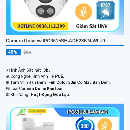
Camera Uniview IPC3615SE-ADF28KM-WL-I0
45%
00 ₫
️⚡ Hình Ảnh Sắc nét :
3k .
⚙ Công Nghệ Hình Ảnh :
IP POE.
❈ Tầm Nhìn Ban Đêm :
Full Color 30m Có Màu Ban Ðêm.
🎼️ Loại Camera
Dome Kim loại.
️⌘ Khả Năng :
Hoặt Động Độc Lập.