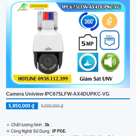
Camera Uniview IPC675LFW-AX4DUPKC-VG
5,850,000 ₫
9,000,000 ₫
🔅 Chất lượng hình :
3k .
⚛️ Công Nghệ Sử Dụng :
IP POE.