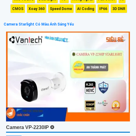
CMOS
Xoay 360
Speed Dome
AI Coding
IP66
3D DNR
Camera Starlight Có Màu Ánh Sáng Yếu
Camera VP-2230IP ❂