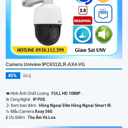
Camera Uniview IPC6312LR-AX4-VG
45%
00 ₫
👁 Hình Ành Chất Lượng :
FULL HD 1080P .
⚙ Công Nghệ :
IP POE.
🌛 Xem ban đêm :
Hồng Ngoại 50m Hồng Ngoại Smart IR.
🔩 Mẫu Camera
Xoay 360.
️₤ Ưu Điểm :
Thu Âm Và Loa.