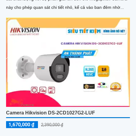
này cho phép quan sát chi tiết nhỏ, kể cả vào ban đêm nhờ...
Camera Hikvision DS-2CD1027G2-LUF
1,670,000 ₫
2,390,000 ₫