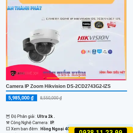
Camera IP Zoom Hikvision DS-2CD2743G2-IZS
5,985,000 ₫
8,550,000 ₫
🦉 Độ Phân giải :
Ultra 2k .
⚒ Công Nghệ Camera :
IP.
💥 Xem ban đêm :
Hồng Ngoại 40m Hồng Ngoại Smart IR.
0938.11.23.99