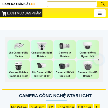
CAMERA GIÁM SÁT
360
DANH MỤC SẢN PHẨM
Lắp Camera UNV
Camera Starlight
Camera Ip
Camera Hồng
Ghi Âm
Uniview
Uniview
Ngoại UMV
Lắp Camera UNV
Camera Uniview
Camera UNV 4K
Camera Ultra HD
Full Hd 1080P
Có Chống Trộm
Siêu Nét
Uniview
CAMERA CÔNG NGHỆ STARLIGHT
Mic Và Loa
Dual Light
78°
Hồng Ngoại
Full Color
AI