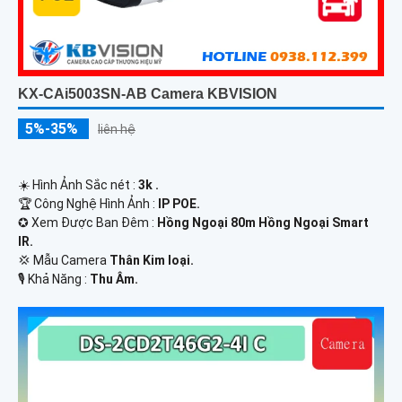
KX-CAi5003SN-AB Camera KBVISION
5%-35%
liên hệ
☀️ Hình Ảnh Sắc nét :
3k .
🏆 Công Nghệ Hình Ảnh :
IP POE.
✪ Xem Được Ban Đêm :
Hồng Ngoại 80m Hồng Ngoại Smart
IR.
💢 Mẫu Camera
Thân Kim loại.
️🎙 Khả Năng :
Thu Âm.