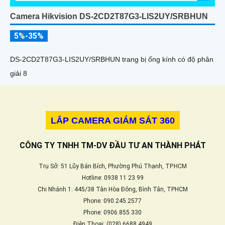
Camera Hikvision DS-2CD2T87G3-LIS2UY/SRBHUN
5%-35%
DS-2CD2T87G3-LIS2UY/SRBHUN trang bị ống kính có độ phân
giải 8
LẮP CAMERA GIÁM SÁT 360
CÔNG TY TNHH TM-DV ĐẦU TƯ AN THÀNH PHÁT
Trụ Sở: 51 Lũy Bán Bích, Phường Phú Thạnh, TP.HCM
Hotline: 0938 11 23 99
Chi Nhánh 1: 445/38 Tân Hòa Đông, Bình Tân, TPHCM
Phone: 090.245.2577
Phone: 0906.855.330
Điện Thoại: (028) 6688.4949