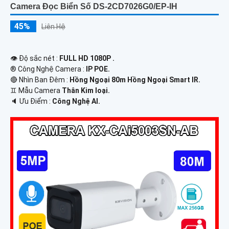
Camera Đọc Biển Số DS-2CD7026G0/EP-IH
45%
Liên Hệ
👁 Độ sắc nét :
FULL HD 1080P .
®️ Công Nghệ Camera :
IP POE.
🔴 Nhìn Ban Đêm :
Hồng Ngoại 80m Hồng Ngoại Smart IR.
♊ Mẫu Camera
Thân Kim loại.
️🔈 Ưu Điểm :
Công Nghệ AI.