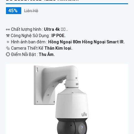
45%
Liên Hệ
️👀 Chất lượng hình :
Ultra 4k 👍🏾 .
⚒ Công Nghệ Sử Dụng :
IP POE.
🔅 Hình ảnh ban đêm :
Hồng Ngoại 80m Hồng Ngoại Smart IR.
🔩 Camera Thiết Kế
Thân Kim loại.
️💮 Điểm Nỗi Bật :
Thu Âm.