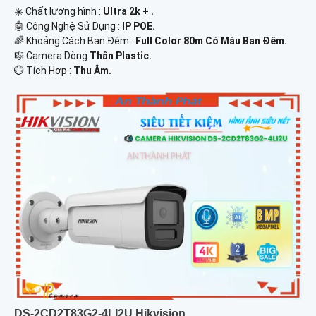
☀️ Chất lượng hình :
Ultra 2k + .
🤖️ Công Nghệ Sử Dụng :
IP POE.
🌈 Khoảng Cách Ban Đêm :
Full Color 80m Có Màu Ban Ðêm.
🎼️ Camera Dòng
Thân Plastic.
️💮 Tích Hợp :
Thu Âm.
DS-2CD2T83G2-4LI2U Hikvision