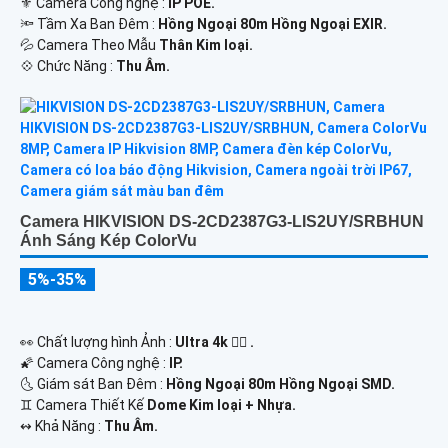
⚜️ Camera Công nghệ :
IP POE.
🔦 Tầm Xa Ban Đêm :
Hồng Ngoại 80m Hồng Ngoại EXIR.
💦 Camera Theo Mẫu
Thân Kim loại.
️💠 Chức Năng :
Thu Âm.
Camera HIKVISION DS-2CD2387G3-LIS2UY/SRBHUN
Ánh Sáng Kép ColorVu
5%-35%
️👀 Chất lượng hình Ảnh :
Ultra 4k 👍🏾 .
🌠 Camera Công nghệ :
IP.
🌜 Giám sát Ban Đêm :
Hồng Ngoại 80m Hồng Ngoại SMD.
♊ Camera Thiết Kế
Dome Kim loại + Nhựa.
️↭ Khả Năng :
Thu Âm.