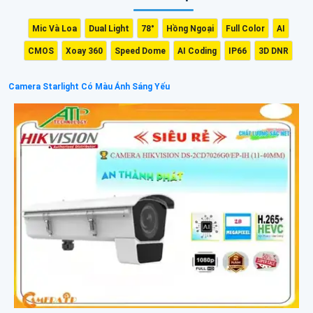
Mic Và Loa
Dual Light
78°
Hồng Ngoại
Full Color
AI
CMOS
Xoay 360
Speed Dome
AI Coding
IP66
3D DNR
Camera Starlight Có Màu Ánh Sáng Yếu