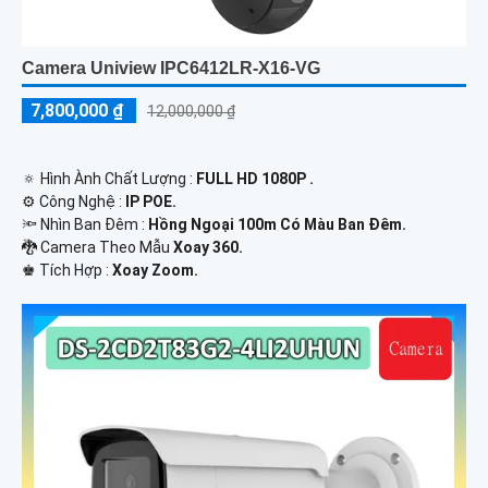
Camera Uniview IPC6412LR-X16-VG
7,800,000 ₫
12,000,000 ₫
🔅 Hình Ành Chất Lượng :
FULL HD 1080P .
⚙ Công Nghệ :
IP POE.
🔦 Nhìn Ban Đêm :
Hồng Ngoại 100m Có Màu Ban Ðêm.
🐉️ Camera Theo Mẫu
Xoay 360.
️♚ Tích Hợp :
Xoay Zoom.