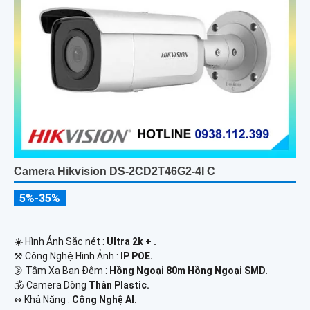
Camera Hikvision DS-2CD2T46G2-4I C
5%-35%
☀️ Hình Ảnh Sắc nét :
Ultra 2k + .
⚒ Công Nghệ Hình Ảnh :
IP POE.
🌛 Tầm Xa Ban Đêm :
Hồng Ngoại 80m Hồng Ngoại SMD.
🕉️ Camera Dòng
Thân Plastic.
️↭ Khả Năng :
Công Nghệ AI.