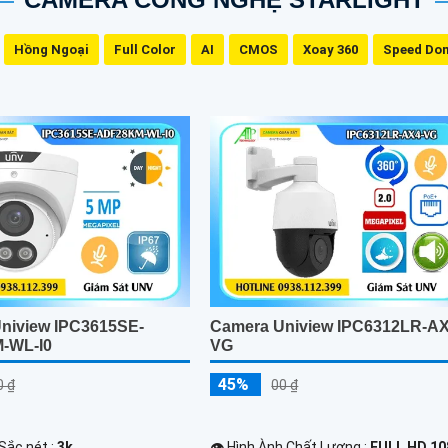
Hồng Ngoại
Full Color
AI
CMOS
Xoay 360
Speed Do
niview IPC3615SE-
Camera Uniview IPC6312LR-AX
-WL-I0
VG
45%
0 ₫
00 ₫
 Sắc nét :
3k .
👁 Hình Ành Chất Lượng :
FULL HD 1