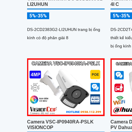
LI2UHUN
4I C
5%-35%
5%-35%
DS-2CD2383G2-LI2UHUN trang bị ống
DS-2CD2T4
kính có độ phân giải 8
thiết kế ki
bị ống kính
Camera VSC-IP0940RA-PSLK
Camera 
VISIONCOP
PV Dahu