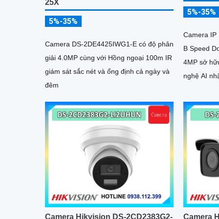
25X
5%-35%
5%-35%
Camera IP
Camera DS-2DE4425IWG1-E có độ phân
B Speed D
giải 4.0MP cùng với Hồng ngoại 100m IR
4MP sở hữ
giám sát sắc nét và ổng định cả ngày và
nghệ AI nh
đêm
hỗ trợ chụ
khuôn mặt 
Camera Hikvision DS-2CD2383G2-
Camera H