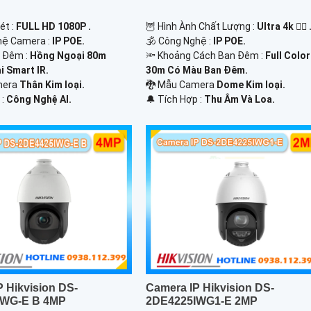
ét :
FULL HD 1080P .
🦉 Hình Ành Chất Lượng :
Ultra 4k 👍🏾 
hệ Camera :
IP POE.
🕉️ Công Nghệ :
IP POE.
n Đêm :
Hồng Ngoại 80m
🔦 Khoảng Cách Ban Đêm :
Full Color
 Smart IR.
30m Có Màu Ban Ðêm.
mera
Thân Kim loại.
🐉️ Mẫu Camera
Dome Kim loại.
 :
Công Nghệ AI.
️🔔 Tích Hợp :
Thu Âm Và Loa.
 Hikvision DS-
Camera IP Hikvision DS-
IWG-E B 4MP
2DE4225IWG1-E 2MP