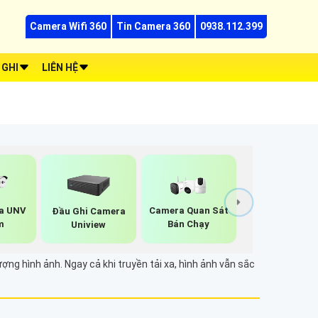
Camera Wifi 360
Tin Camera 360
0938.112.399
 GHI
LIÊN HỆ
a UNV
Camera Quan Sát
Đầu Ghi Camera
m
Bán Chạy
Uniview
ợng hình ảnh. Ngay cả khi truyền tải xa, hình ảnh vẫn sắc