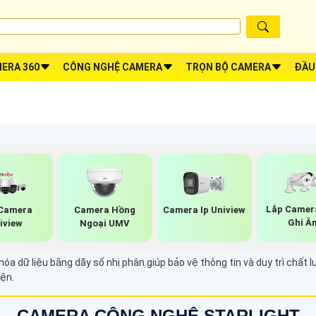
ERA 360
CÔNG NGHỆ CAMERA
TRỌN BỘ CAMERA
ĐẦU
Lắp Camer
Camera
Camera Hồng
Camera Ip Uniview
Ghi Â
iview
Ngoại UMV
 dữ liệu bằng dãy số nhị phân giúp bảo vệ thông tin và duy trì chất lư
iện.
CAMERA CÔNG NGHỆ STARLIGHT