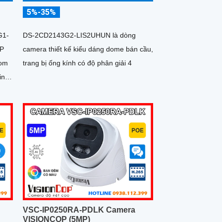
5%-35%
DS-2CD2143G2-LIS2UHUN là dòng
G1-
camera thiết kế kiểu dáng dome bán cầu,
MP
trang bị ống kính có độ phân giải 4
oom
ing
t
VSC-IP0250RA-PDLK Camera
VISIONCOP (5MP)