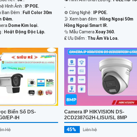
ệ Hình Ảnh :
IP POE.
.
n Ban Đêm :
Full Color 30m
⚙ Công Nghệ :
IP POE.
n Ðêm.
🌛 Xem ban đêm :
Hồng Ngoại 50m
amera
Dome Kim loại.
Hồng Ngoại Smart IR.
 :
Hoặt Động Độc Lập.
🔩 Mẫu Camera
Xoay 360.
️₤ Ưu Điểm :
Thu Âm Và Loa.
ọc Biển Số DS-
Camera IP HIKVISION DS-
G0/EP-IH
2CD2387G2H-LISU/SL 8MP
45%
iên Hệ
Liên hệ