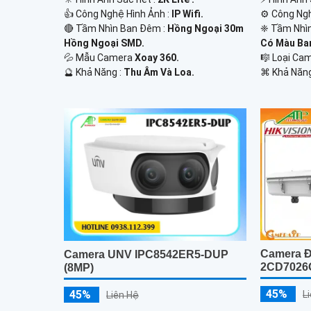
👍 Công Nghệ Hình Ảnh :
IP Wifi.
⚙ Công Ngh
🔴 Tầm Nhìn Ban Đêm :
Hồng Ngoại 30m
❈ Tầm Nhì
Hồng Ngoại SMD.
Có Màu Ba
💦 Mẫu Camera
Xoay 360.
🎼️ Loại C
️🔮 Khả Năng :
Thu Âm Và Loa.
️⌘ Khả Năng
Camera Đ
Camera UNV IPC8542ER5-DUP
2CD7026
(8MP)
45%
45%
L
Liên Hệ