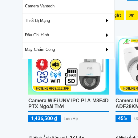
Camera Vantech
Mic Và Loa
Dual Light
78°
Thiết Bị Mạng
Camera Starlight Có Màu Ánh Sáng Yếu
Đầu Ghi Hình
Máy Chấm Công
Camera WiFi UNV IPC-P1A-M3F4D
Camera U
PTX Ngoài Trời
ADF28KM
1,436,500 ₫
45%
Liên Hệ
0
🔆 Hình Ảnh Sắc nét :
2K Lite .
️⚡ Hình Ảnh