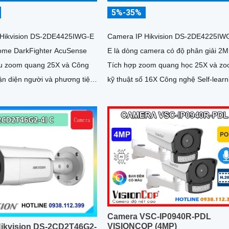
5%-35%
 Hikvision DS-2DE4425IWG-E
Camera IP Hikvision DS-2DE4225IW
ome DarkFighter AcuSense
E là dòng camera có độ phân giải 2
u zoom quang 25X và Công
Tích hợp zoom quang học 25X và z
ận diện người và phương tiện,
kỹ thuật số 16X Công nghệ Self-learn
p ảnh khuôn mặt lên đến 5
tối ưu tốc độ lấy nét, trong khi AI
cùng 1 thời điểm
AcuSense hỗ trợ nhận diện người và
phương tiện, chụp tối đa 5 khuôn mặ
đồng thời
Camera VSC-IP0940R-PDL
VISIONCOP (4MP)
ikvision DS-2CD2T46G2-