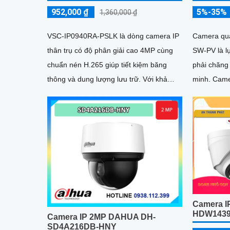
952,000 ₫
5%-35%
1,360,000 ₫
VSC-IP0940RA-PSLK là dòng camera IP
Camera qu
thân trụ có độ phân giải cao 4MP cùng
SW-PV là l
chuẩn nén H.265 giúp tiết kiệm băng
phải chăng
thông và dung lượng lưu trữ. Với khả
minh. Camera được trang bị mic và loa to
năng hỗ trợ POE được trang bị...
rõ cùng vớ
người và p
động chính
Camera I
HDW1439
Camera IP 2MP DAHUA DH-
SD4A216DB-HNY