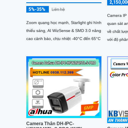
2,150,00
5%-35%
Liên hệ
Camera IP
Zoom quang học mạnh, Starlight ghi hình
quan sát a
thiếu sáng, AI WizSense & SMD 3.0 nâng
về chất lượ
cao cảnh báo, chịu nhiệt -40°C đến 65°C
với độ phân giải 4M
công nghệ 
ban đêm li
Camera Thân DH-IPC-