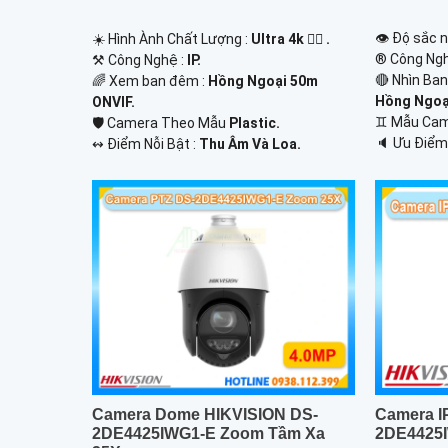
👁 Độ sắc n
☀️ Hình Ành Chất Lượng :
Ultra 4k 👍🏾 .
®️ Công Ng
⚒ Công Nghệ :
IP.
🔴 Nhìn Ba
🌈 Xem ban đêm :
Hồng Ngoại 50m
Hồng Ngoại
ONVIF.
♊ Mẫu Ca
🛡 Camera Theo Mẫu
Plastic.
️🔈 Ưu Điểm
️↭ Điểm Nỗi Bật :
Thu Âm Và Loa.
Camera Dome HIKVISION DS-
Camera IP
2DE4425IWG1-E Zoom Tầm Xa
2DE4425