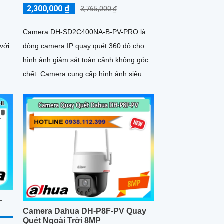
2,300,000 ₫
3,765,000 ₫
Camera DH-SD2C400NA-B-PV-PRO là
với
dòng camera IP quay quét 360 độ cho
hình ảnh giám sát toàn cảnh không góc
chết. Camera cung cấp hình ảnh siêu nét
2K+ và có màu sắc cả ngày lẫn đêm, hỗ
trợ công nghệ phát hiện người SMD 3
-
Camera Dahua DH-P8F-PV Quay
Quét Ngoài Trời 8MP