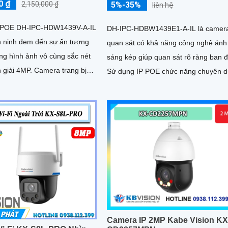
0 ₫
5%-35%
2,150,000 ₫
liên hệ
 POE DH-IPC-HDW1439V-A-IL
DH-IPC-HDBW1439E1-A-IL là camer
n ninh đem đến sự ấn tượng
quan sát có khả năng công nghệ ánh
ng hình ảnh vô cùng sắc nét
sáng kép giúp quan sát rõ ràng ban 
P. Camera trang bị
Sử dụng IP POE chức năng chuyên 
ánh sáng kép hỗ trợ ghi hình
với đèn LED ban đêm.
nh hoạt và có màu ban đêm
Camera IP 2MP Kabe Vision KX