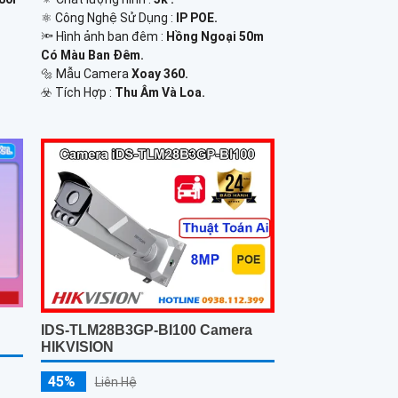
⚛️ Công Nghệ Sử Dụng :
IP POE.
🔦 Hình ảnh ban đêm :
Hồng Ngoại 50m
Có Màu Ban Ðêm.
🔩 Mẫu Camera
Xoay 360.
️☣️ Tích Hợp :
Thu Âm Và Loa.
IDS-TLM28B3GP-BI100 Camera
HIKVISION
45%
Liên Hệ