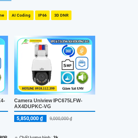
me
AI Coding
IP66
3D DNR
4-
Camera Uniview IPC675LFW-
AX4DUPKC-VG
5,850,000 ₫
9,000,000 ₫
080P
🔅 Chất lượng hình :
3k .