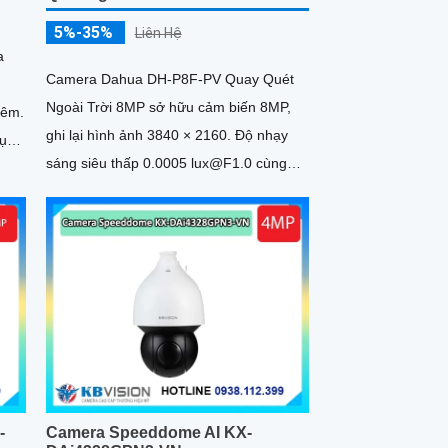
5%-35%
Liên Hệ
a
Camera Dahua DH-P8F-PV Quay Quét
Ngoài Trời 8MP sở hữu cảm biến 8MP,
đêm.
ghi lại hình ảnh 3840 × 2160. Độ nhạy
dụng
sáng siêu thấp 0.0005 lux@F1.0 cùng
công nghệ AI-ISP và cảm biến lớn...
-
Camera Speeddome AI KX-