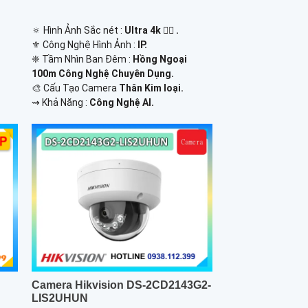
.
🔅 Hình Ảnh Sắc nét :
Ultra 4k 👍🏾 .
⚜️ Công Nghệ Hình Ảnh :
IP.
❈ Tầm Nhìn Ban Đêm :
Hồng Ngoại
100m Công Nghệ Chuyên Dụng.
🎨 Cấu Tạo Camera
Thân Kim loại.
️⇝ Khả Năng :
Công Nghệ AI.
Camera Hikvision DS-2CD2143G2-
LIS2UHUN