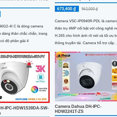
673,400 ₫
962,000 ₫
Camera VSC-IP0940R-PDL là camera
6G2-4I C là dòng camera
thân trụ 4MP nổi bật với công nghệ 
ểu dáng thân chắc chắn, trang
H.265 cho hình ảnh rõ nét và tối ưu 
 có độ phân giải 4
thông truyền tải. Camera hỗ trợ cấp
nguồn qua POE, tích hợp...
Camera Dahua DH-IPC-
DH-IPC-HDW1539DA-SW-
HDW2241T-ZS
a