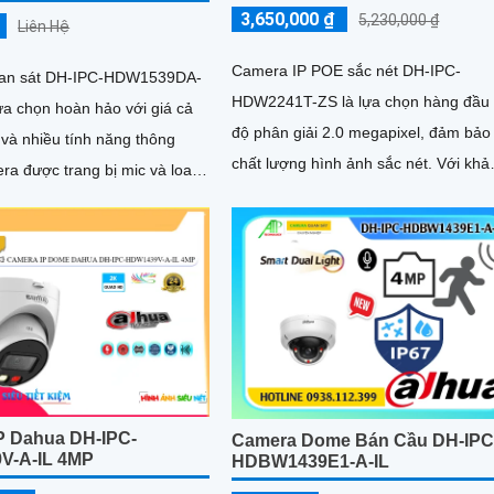
3,650,000 ₫
5,230,000 ₫
Liên Hệ
Camera IP POE sắc nét DH-IPC-
an sát DH-IPC-HDW1539DA-
HDW2241T-ZS là lựa chọn hàng đầu 
ựa chọn hoàn hảo với giá cả
độ phân giải 2.0 megapixel, đảm bảo
 và nhiều tính năng thông
chất lượng hình ảnh sắc nét. Với khả
năng quan sát ban đêm thông qua
i công nghệ phát hiện con
hồng...
hương tiện báo động chủ
 xác
P Dahua DH-IPC-
Camera Dome Bán Cầu DH-IPC
V-A-IL 4MP
HDBW1439E1-A-IL