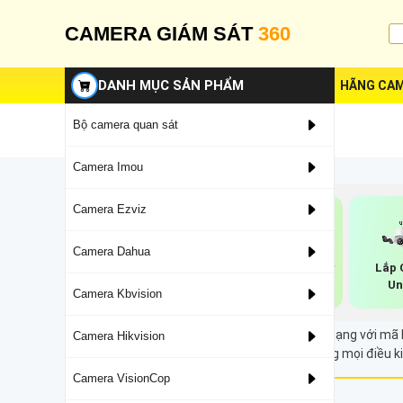
CAMERA GIÁM SÁT
360
DANH MỤC SẢN PHẨM
HÃNG CAM
Bộ camera quan sát
Camera Imou
Camera Ezviz
Camera Dahua
Camera Zoom
Camera Ai Uniview
Lắp 
Uniview
Un
Camera Kbvision
Công nghệ camera IP truyền video qua cáp mạng với mã hóa
Camera Hikvision
nét, hỗ trợ giám sát hiệu quả và an toàn trong mọi điều k
Camera VisionCop