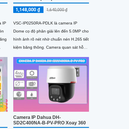
1,148,000 ₫
1,640,000 ₫
 IP
VSC-IP0250RA-PDLK là camera IP
nén
Dome cọ độ phân giải lên đến 5.0MP cho
băng
hình ảnh rõ nét nhờ chuẩn nén H.265 tiết
kiệm băng thông. Camera quan sát hỗ
trợ POE, tích hợp micro, loa...
Camera IP Dahua DH-
SD2C400NA-B-PV-PRO Xoay 360