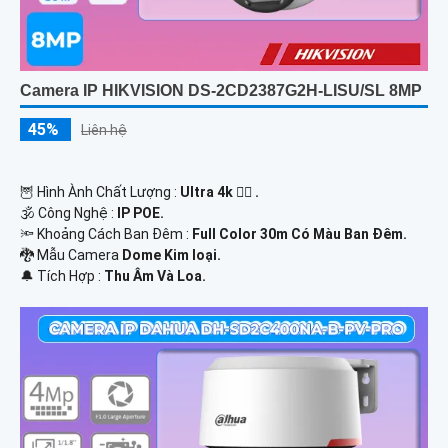
Camera IP HIKVISION DS-2CD2387G2H-LISU/SL 8MP
45%
Liên hệ
🦉 Hình Ành Chất Lượng :
Ultra 4k 👍🏾 .
🕉️ Công Nghệ :
IP POE.
🔦 Khoảng Cách Ban Đêm :
Full Color 30m Có Màu Ban Ðêm.
🐉️ Mẫu Camera
Dome Kim loại.
️🔔 Tích Hợp :
Thu Âm Và Loa.