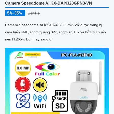
Camera Speeddome AI KX-DAi4328GPN3-VN
5%-35%
Liên Hệ
Camera Speeddome AI KX-DAi4328GPN3-VN được trang bị
cảm biến 4MP, zoom quang 32x, zoom số 16x và hỗ trợ chuẩn
nén H.265+. Độ nhạy sáng 0