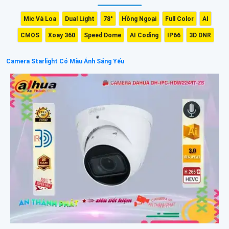
Mic Và Loa
Dual Light
78°
Hồng Ngoại
Full Color
AI
CMOS
Xoay 360
Speed Dome
AI Coding
IP66
3D DNR
Camera Starlight Có Màu Ánh Sáng Yếu