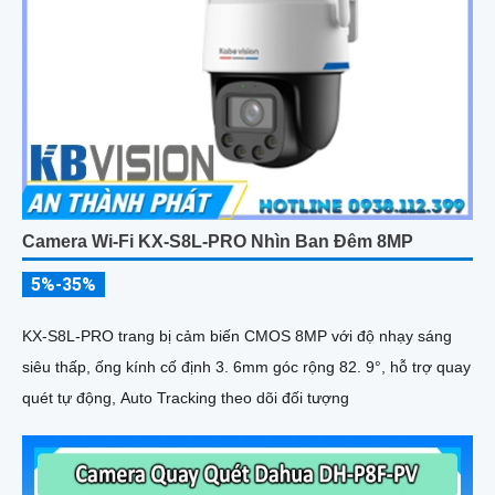
Camera Wi-Fi KX-S8L-PRO Nhìn Ban Đêm 8MP
5%-35%
KX-S8L-PRO trang bị cảm biến CMOS 8MP với độ nhạy sáng
siêu thấp, ống kính cố định 3. 6mm góc rộng 82. 9°, hỗ trợ quay
quét tự động, Auto Tracking theo dõi đối tượng