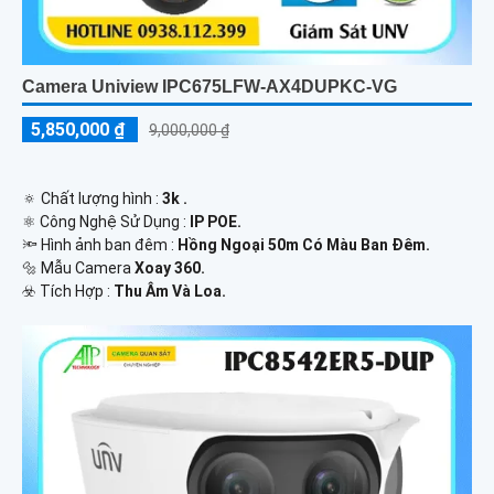
Camera Uniview IPC675LFW-AX4DUPKC-VG
5,850,000 ₫
9,000,000 ₫
🔅 Chất lượng hình :
3k .
⚛️ Công Nghệ Sử Dụng :
IP POE.
🔦 Hình ảnh ban đêm :
Hồng Ngoại 50m Có Màu Ban Ðêm.
🔩 Mẫu Camera
Xoay 360.
️☣️ Tích Hợp :
Thu Âm Và Loa.