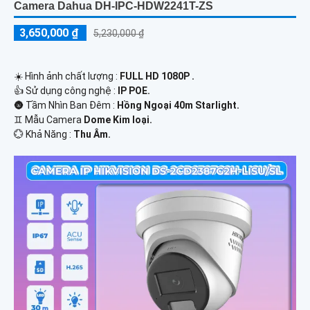
Camera Dahua DH-IPC-HDW2241T-ZS
3,650,000 ₫
5,230,000 ₫
☀️ Hình ảnh chất lượng :
FULL HD 1080P .
👍 Sử dụng công nghệ :
IP POE.
🌚 Tầm Nhìn Ban Đêm :
Hồng Ngoại 40m Starlight.
♊ Mẫu Camera
Dome Kim loại.
️💮 Khả Năng :
Thu Âm.