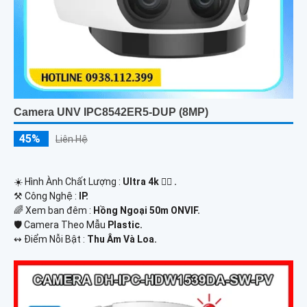
Camera UNV IPC8542ER5-DUP (8MP)
45%
Liên Hệ
☀️ Hình Ành Chất Lượng :
Ultra 4k 👍🏾 .
⚒ Công Nghệ :
IP.
🌈 Xem ban đêm :
Hồng Ngoại 50m ONVIF.
🛡 Camera Theo Mẫu
Plastic.
️↭ Điểm Nỗi Bật :
Thu Âm Và Loa.