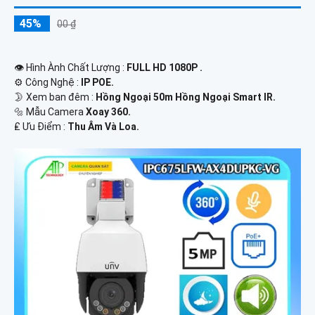
45%
00 ₫
👁 Hình Ành Chất Lượng :
FULL HD 1080P .
⚙ Công Nghệ :
IP POE.
🌛 Xem ban đêm :
Hồng Ngoại 50m Hồng Ngoại Smart IR.
🔩 Mẫu Camera
Xoay 360.
️₤ Ưu Điểm :
Thu Âm Và Loa.