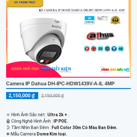
Camera IP Dahua DH-IPC-HDW1439V-A-IL 4MP
2,150,000 ₫
2,150,000 ₫
🔆 Hình Ảnh Sắc nét :
Ultra 2k + .
🤖️ Công Nghệ Hình Ảnh :
IP POE.
🌛 Tầm Nhìn Ban Đêm :
Full Color 30m Có Màu Ban Ðêm.
❄ Mẫu Camera
Dome Kim loại.