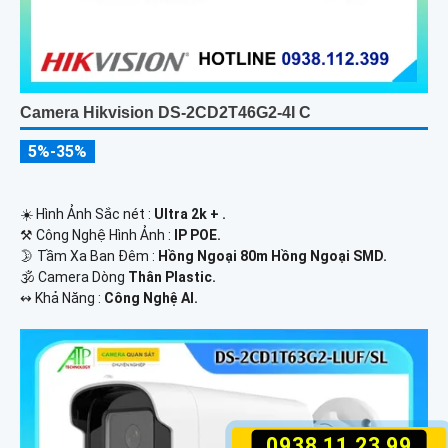
Camera Hikvision DS-2CD2T46G2-4I C
5%-35%
☀️ Hình Ảnh Sắc nét :
Ultra 2k + .
⚒ Công Nghệ Hình Ảnh :
IP POE.
🌛 Tầm Xa Ban Đêm :
Hồng Ngoại 80m Hồng Ngoại SMD.
🕉️ Camera Dòng
Thân Plastic.
️↭ Khả Năng :
Công Nghệ AI.
0938.11.23.99