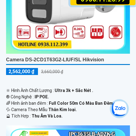
Camera DS-2CD1T63G2-LIUF/SL Hikvision
2,562,000 ₫
3,660,000 ₫
🔆 Hình Ành Chất Lượng :
Ultra 3k + Sắc Nét .
®️ Công Nghệ :
IP POE.
🌈 Hình ảnh ban đêm :
Full Color 50m Có Màu Ban Ðêm.
💦 Camera Theo Mẫu
Thân Kim loại.
️🔮 Tích Hợp :
Thu Âm Và Loa.