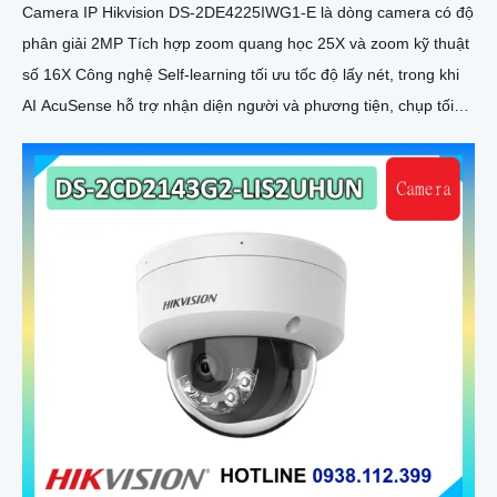
Camera IP Hikvision DS-2DE4225IWG1-E là dòng camera có độ
phân giải 2MP Tích hợp zoom quang học 25X và zoom kỹ thuật
số 16X Công nghệ Self-learning tối ưu tốc độ lấy nét, trong khi
AI AcuSense hỗ trợ nhận diện người và phương tiện, chụp tối
đa 5 khuôn mặt đồng thời