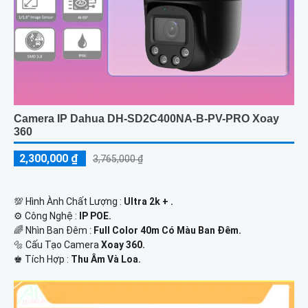
Camera IP Dahua DH-SD2C400NA-B-PV-PRO Xoay
360
2,300,000 ₫
3,765,000 ₫
💯 Hình Ành Chất Lượng :
Ultra 2k + .
⚙ Công Nghệ :
IP POE.
🌈 Nhìn Ban Đêm :
Full Color 40m Có Màu Ban Ðêm.
🔩 Cấu Tạo Camera
Xoay 360.
️♚ Tích Hợp :
Thu Âm Và Loa.