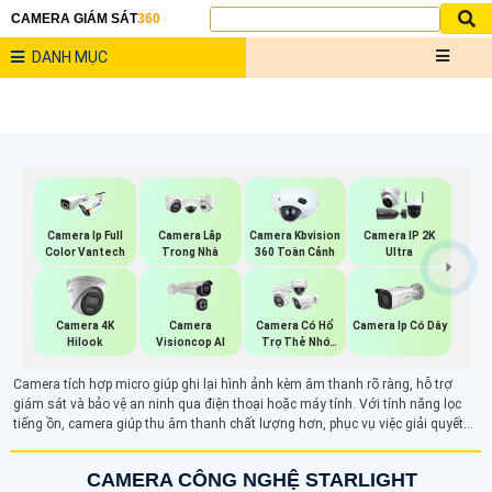
CAMERA GIÁM SÁT
360
DANH MỤC
Camera Ip Full
Camera Lắp
Camera Kbvision
Camera IP 2K
Color Vantech
Trong Nhà
360 Toàn Cảnh
Ultra
Camera
Camera 4K
Camera Có Hổ
Camera Ip Có Dây
Visioncop Al
Hilook
Trợ Thẻ Nhớ
Vantech
Camera tích hợp micro giúp ghi lại hình ảnh kèm âm thanh rõ ràng, hỗ trợ
giám sát và bảo vệ an ninh qua điện thoại hoặc máy tính. Với tính năng lọc
tiếng ồn, camera giúp thu âm thanh chất lượng hơn, phục vụ việc giải quyết
tranh chấp và các tình huống khác. Ngoài ghi hình, tính năng ghi âm còn hỗ
trợ đàm thoại hai chiều, tăng cường bảo mật trong các khu vực như văn
CAMERA CÔNG NGHỆ STARLIGHT
phòng, cửa hàng hay nhà ở.