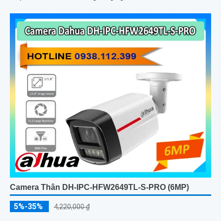
Camera Thân DH-IPC-HFW2649TL-S-PRO (6MP)
5%-35%
4,220,000 ₫