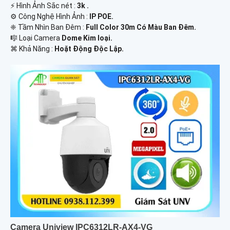
️⚡ Hình Ảnh Sắc nét :
3k .
⚙ Công Nghệ Hình Ảnh :
IP POE.
❈ Tầm Nhìn Ban Đêm :
Full Color 30m Có Màu Ban Ðêm.
🎼️ Loại Camera
Dome Kim loại.
️⌘ Khả Năng :
Hoặt Động Độc Lập.
Camera Uniview IPC6312LR-AX4-VG