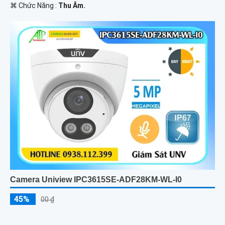
️⌘ Chức Năng :
Thu Âm.
Camera Uniview IPC3615SE-ADF28KM-WL-I0
45%
00 ₫