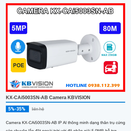
KX-CAi5003SN-AB Camera KBVISION
5%-35%
liên hệ
Camera KX-CAi5003SN-AB IP AI thông minh dạng thân trụ cứng
cáp chuyên lắp đặt ngoài trời với độ phân giải 5.0MP, hỗ trợ