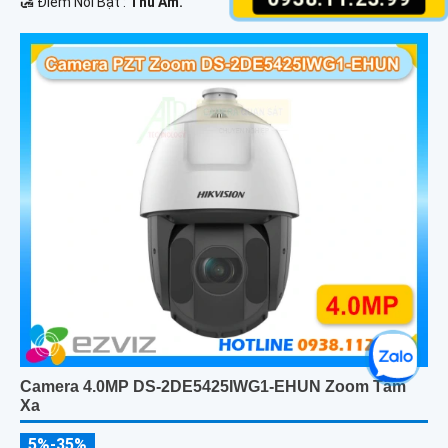
️🛃 Điểm Nỗi Bật :
Thu Âm.
Camera 4.0MP DS-2DE5425IWG1-EHUN Zoom Tầm
Xa
5%-35%