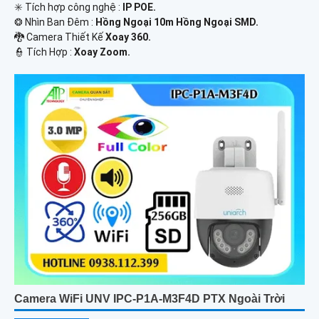
✳️ Tích hợp công nghệ :
IP POE.
❂ Nhìn Ban Đêm :
Hồng Ngoại 10m Hồng Ngoại SMD.
🐉️ Camera Thiết Kế
Xoay 360.
️👮 Tích Hợp :
Xoay Zoom.
Camera WiFi UNV IPC-P1A-M3F4D PTX Ngoài Trời