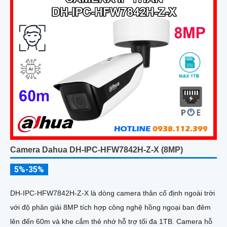
Camera Dahua DH-IPC-HFW7842H-Z-X (8MP)
5%-35%
DH-IPC-HFW7842H-Z-X là dòng camera thân cố định ngoài trời
với độ phân giải 8MP tích hợp công nghệ hồng ngoại ban đêm
lên đến 60m và khe cắm thẻ nhớ hỗ trợ tối đa 1TB. Camera hỗ