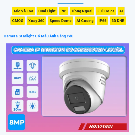
Mic Và Loa
Dual Light
78°
Hồng Ngoại
Full Color
AI
CMOS
Xoay 360
Speed Dome
AI Coding
IP66
3D DNR
Camera Starlight Có Màu Ánh Sáng Yếu