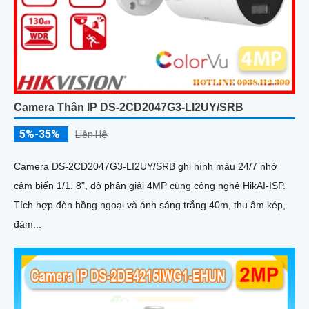
Camera Thân IP DS-2CD2047G3-LI2UY/SRB
5%-35%
Liên Hệ
Camera DS-2CD2047G3-LI2UY/SRB ghi hình màu 24/7 nhờ
cảm biến 1/1. 8", độ phân giải 4MP cùng công nghệ HikAI-ISP.
Tích hợp đèn hồng ngoại và ánh sáng trắng 40m, thu âm kép,
đàm...