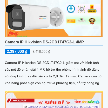
Camera IP Hikvision DS-2CD1T47G2-L 4MP
2,387,000 ₫
3,410,000 ₫
Camera IP Hikvision DS-2CD1T47G2-L giám sát với hình ảnh
sắc nét độ phân giải 4 MP, hỗ trợ thu phòng hình ảnh dễ dàng
với ống kính thay đổi tiêu cự từ 2,8 đến 12 mm. Camera còn có
khả năng phát hiện con người và phương tiện, hỗ trợ công nghệ
hồng ngoại EXIR với phạm vi xa đảm bảo quan sát an ninh hiệu
quả