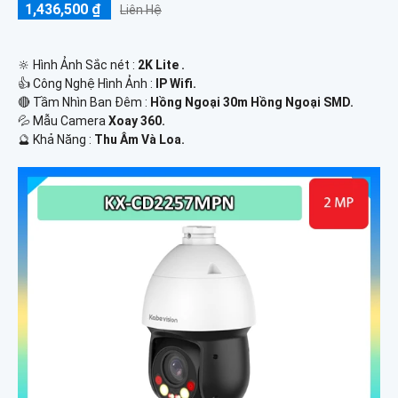
1,436,500 ₫
Liên Hệ
🔆 Hình Ảnh Sắc nét :
2K Lite .
👍 Công Nghệ Hình Ảnh :
IP Wifi.
🔴 Tầm Nhìn Ban Đêm :
Hồng Ngoại 30m Hồng Ngoại SMD.
💦 Mẫu Camera
Xoay 360.
️🔮 Khả Năng :
Thu Âm Và Loa.