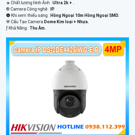
☀️ Chất lượng hình Ảnh :
Ultra 2k + .
®️ Camera Công nghệ :
IP.
🌚 Khi xem thiếu sáng :
Hồng Ngoại 10m Hồng Ngoại SMD.
⚒ Cấu Tạo Camera
Dome Kim loại + Nhựa.
️ƒ Khả Năng :
Thu Âm.