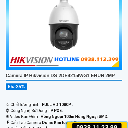
Camera IP Hikvision DS-2DE4215IWG1-EHUN 2MP
5%-35%
🔅 Chất lượng hình :
FULL HD 1080P .
🤖️ Công Nghệ Sử Dụng :
IP POE.
❃ Video Ban Đêm :
Hồng Ngoại 100m Hồng Ngoại SMD.
🗜️ Cấu Tạo Camera
Dome Kim loại + Nhựa.
0938.11.23.99