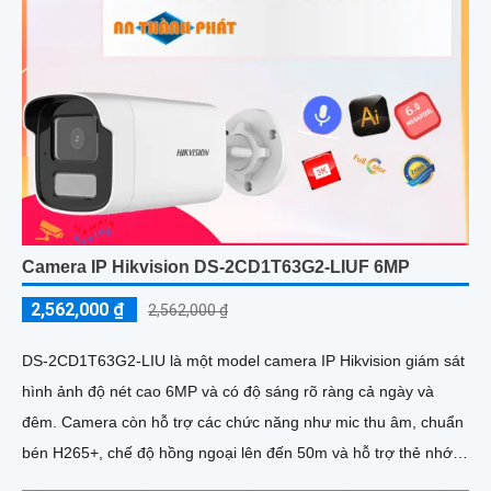
Camera IP Hikvision DS-2CD1T63G2-LIUF 6MP
2,562,000 ₫
2,562,000 ₫
DS-2CD1T63G2-LIU là một model camera IP Hikvision giám sát
hình ảnh độ nét cao 6MP và có độ sáng rõ ràng cả ngày và
đêm. Camera còn hỗ trợ các chức năng như mic thu âm, chuẩn
bén H265+, chế độ hồng ngoại lên đến 50m và hỗ trợ thẻ nhớ
512GB giúp hỗ trợ giám sát và bảo vệ an ninh hiệu quả