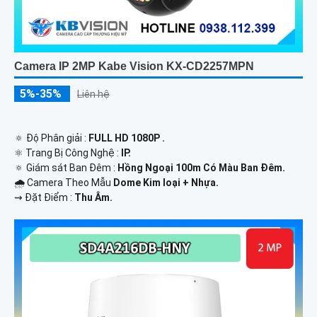
Camera IP 2MP Kabe Vision KX-CD2257MPN
5%-35%
Liên hệ
🔅 Độ Phân giải :
FULL HD 1080P .
⚛️ Trang Bị Công Nghệ :
IP.
🔅 Giám sát Ban Đêm :
Hồng Ngoại 100m Có Màu Ban Ðêm.
🌧️ Camera Theo Mẫu
Dome Kim loại + Nhựa.
️⇝ Đặt Điểm :
Thu Âm.