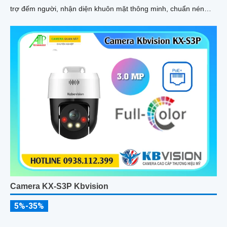
trợ đếm người, nhận diện khuôn mặt thông minh, chuẩn nén
POE, đạt tiêu chuẩn chống nước IP67, phù hợp cho các khu vực
giám sát ngoài trời, hỗ trợ tính năng quản lý chỗ đỗ xe hiệu quả
cho các bãi giữ xe
Camera KX-S3P Kbvision
5%-35%