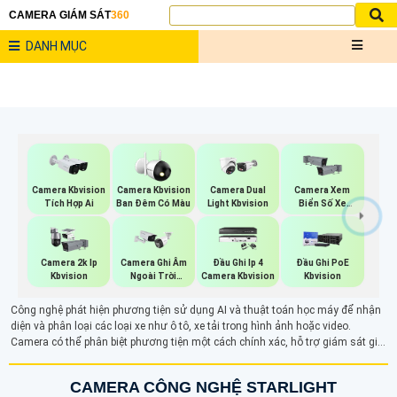
CAMERA GIÁM SÁT
360
DANH MỤC
Camera Kbvision
Camera Kbvision
Camera Dual
Camera Xem
Tích Hợp Ai
Ban Đêm Có Màu
Light Kbvision
Biển Số Xe
Kbvision
Camera 2k Ip
Camera Ghi Âm
Đầu Ghi Ip 4
Đầu Ghi PoE
Kbvision
Ngoài Trời
Camera Kbvision
Kbvision
Kbvision
Công nghệ phát hiện phương tiện sử dụng AI và thuật toán học máy để nhận
diện và phân loại các loại xe như ô tô, xe tải trong hình ảnh hoặc video.
Camera có thể phân biệt phương tiện một cách chính xác, hỗ trợ giám sát giao
thông, kiểm soát bãi đỗ xe và bảo mật khu vực công cộng. Mặc dù hiện tại chỉ
có thể phân biệt xe ô tô, công nghệ này giúp cải thiện độ chính xác và hiệu quả
CAMERA CÔNG NGHỆ STARLIGHT
giám sát.