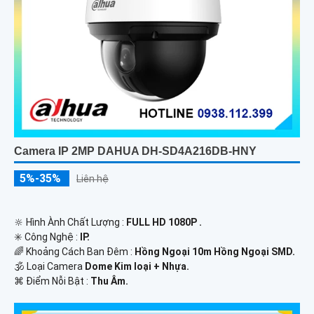
Camera IP 2MP DAHUA DH-SD4A216DB-HNY
5%-35%
Liên hệ
🔆 Hình Ành Chất Lượng :
FULL HD 1080P .
✳️ Công Nghệ :
IP.
🌈 Khoảng Cách Ban Đêm :
Hồng Ngoại 10m Hồng Ngoại SMD.
🕉️ Loại Camera
Dome Kim loại + Nhựa.
️⌘ Điểm Nỗi Bật :
Thu Âm.