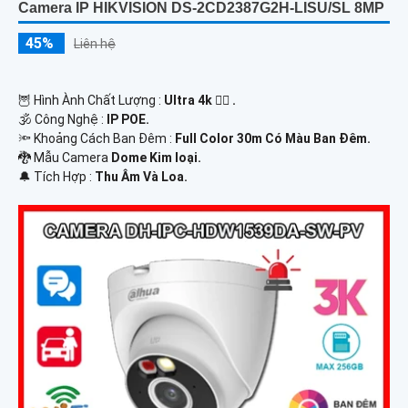
Camera IP HIKVISION DS-2CD2387G2H-LISU/SL 8MP
45%
Liên hệ
🦉 Hình Ành Chất Lượng :
Ultra 4k 👍🏾 .
🕉️ Công Nghệ :
IP POE.
🔦 Khoảng Cách Ban Đêm :
Full Color 30m Có Màu Ban Ðêm.
🐉️ Mẫu Camera
Dome Kim loại.
️🔔 Tích Hợp :
Thu Âm Và Loa.