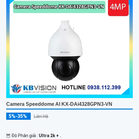
Camera Speeddome AI KX-DAi4328GPN3-VN
5%-35%
Liên Hệ
🦉 Độ Phân giải :
Ultra 2k + .