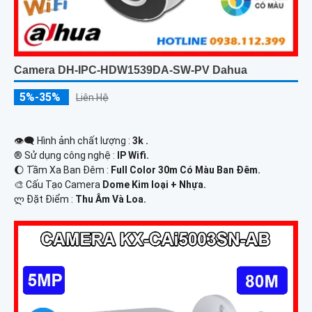
Camera DH-IPC-HDW1539DA-SW-PV Dahua
5%-35%
Liên Hệ
👁️‍🗨 Hình ảnh chất lượng :
3k .
®️ Sử dụng công nghệ :
IP Wifi.
🌔 Tầm Xa Ban Đêm :
Full Color 30m Có Màu Ban Ðêm.
🎨 Cấu Tạo Camera
Dome Kim loại + Nhựa.
️ლ Đặt Điểm :
Thu Âm Và Loa.