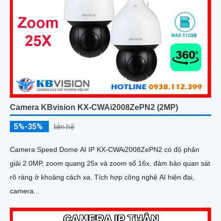
Camera KBvision KX-CWAi2008ZePN2 (2MP)
5%-35%
liên hệ
Camera Speed Dome AI IP KX-CWAi2008ZePN2 có độ phân
giải 2.0MP, zoom quang 25x và zoom số 16x, đảm bảo quan sát
rõ ràng ở khoảng cách xa. Tích hợp công nghệ AI hiện đại,
camera...