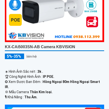
KX-CAi5003SN-AB Camera KBVISION
5%-35%
liên hệ
☀️ Hình Ảnh Sắc nét :
3k .
🏆 Công Nghệ Hình Ảnh :
IP POE.
✪ Xem Được Ban Đêm :
Hồng Ngoại 80m Hồng Ngoại Smart
IR.
💢 Mẫu Camera
Thân Kim loại.
️🎙 Khả Năng :
Thu Âm.