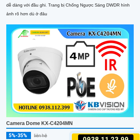
dễ dàng với đầu ghi. Trang bị Chống Ngược Sáng DWDR hình
ảnh rõ hơn dù ở đâu
Camera Dome KX-C4204MN
5%-35%
liên hệ
0938.11.23.99