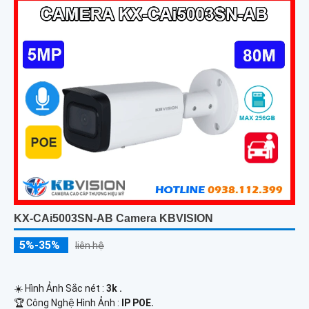
KX-CAi5003SN-AB Camera KBVISION
5%-35%
liên hệ
☀️ Hình Ảnh Sắc nét :
3k .
🏆 Công Nghệ Hình Ảnh :
IP POE.