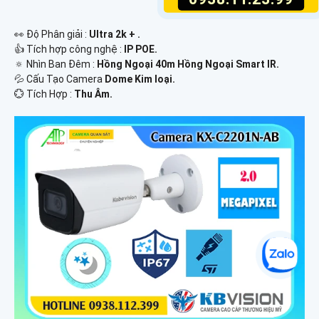
️👀 Độ Phân giải :
Ultra 2k + .
👍 Tích hợp công nghệ :
IP POE.
🔅 Nhìn Ban Đêm :
Hồng Ngoại 40m Hồng Ngoại Smart IR.
💦 Cấu Tạo Camera
Dome Kim loại.
️💮 Tích Hợp :
Thu Âm.