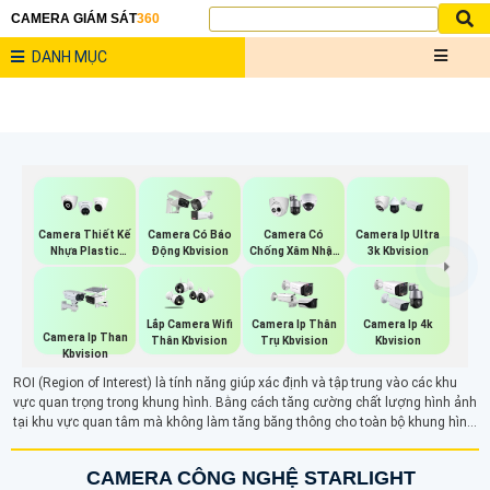
CAMERA GIÁM SÁT
360
DANH MỤC
Camera Thiết Kế
Camera Có Báo
Camera Có
Camera Ip Ultra
Nhựa Plastic
Động Kbvision
Chống Xâm Nhập
3k Kbvision
Kbvision
Kbvision
Lắp Camera Wifi
Camera Ip Thân
Camera Ip 4k
Camera Ip Than
Thân Kbvision
Trụ Kbvision
Kbvision
Kbvision
ROI (Region of Interest) là tính năng giúp xác định và tập trung vào các khu
vực quan trọng trong khung hình. Bằng cách tăng cường chất lượng hình ảnh
tại khu vực quan tâm mà không làm tăng băng thông cho toàn bộ khung hình.
Bằng cách tối ưu hóa việc lưu trữ dữ liệu và giảm thiểu băng thông, ROI đảm
bảo chất lượng cao cho các khu vực cần quan sát kỹ lưỡng, trong khi giảm độ
CAMERA CÔNG NGHỆ STARLIGHT
phân giải cho các phần không quan trọng.