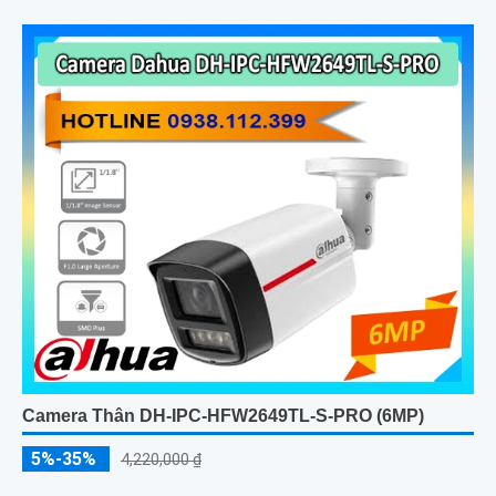
Camera Thân DH-IPC-HFW2649TL-S-PRO (6MP)
5%-35%
4,220,000 ₫