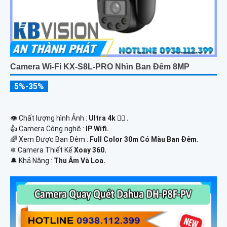
Camera Wi-Fi KX-S8L-PRO Nhìn Ban Đêm 8MP
5%-35%
👁 Chất lượng hình Ảnh :
Ultra 4k 👍🏾 .
👍 Camera Công nghệ :
IP Wifi.
🌈 Xem Được Ban Đêm :
Full Color 30m Có Màu Ban Ðêm.
❄ Camera Thiết Kế
Xoay 360.
️🔔 Khả Năng :
Thu Âm Và Loa.