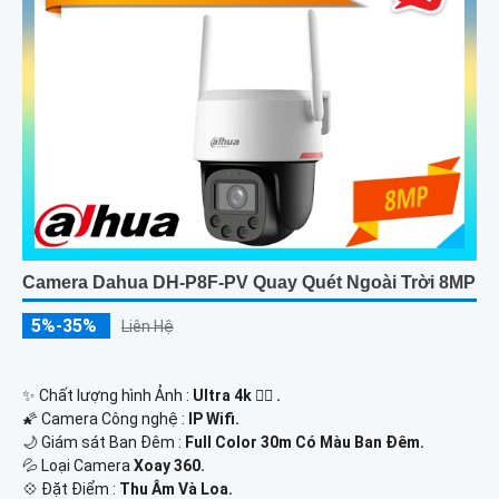
Camera Dahua DH-P8F-PV Quay Quét Ngoài Trời 8MP
5%-35%
Liên Hệ
✨ Chất lượng hình Ảnh :
Ultra 4k 👍🏾 .
🌠 Camera Công nghệ :
IP Wifi.
🌙 Giám sát Ban Đêm :
Full Color 30m Có Màu Ban Ðêm.
💦 Loại Camera
Xoay 360.
️💠 Đặt Điểm :
Thu Âm Và Loa.