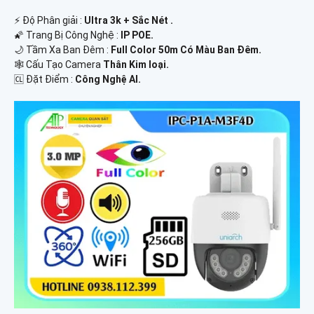
️⚡ Độ Phân giải :
Ultra 3k + Sắc Nét .
🌠 Trang Bị Công Nghệ :
IP POE.
🌙 Tầm Xa Ban Đêm :
Full Color 50m Có Màu Ban Ðêm.
🕸️ Cấu Tạo Camera
Thân Kim loại.
️🆑 Đặt Điểm :
Công Nghệ AI.