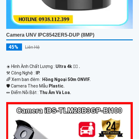
Camera UNV IPC8542ER5-DUP (8MP)
45%
Liên Hệ
☀️ Hình Ành Chất Lượng :
Ultra 4k 👍🏾 .
⚒ Công Nghệ :
IP.
🌈 Xem ban đêm :
Hồng Ngoại 50m ONVIF.
🛡 Camera Theo Mẫu
Plastic.
️↭ Điểm Nỗi Bật :
Thu Âm Và Loa.