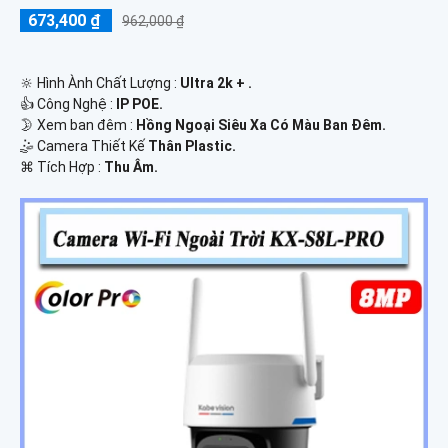
673,400 ₫
962,000 ₫
🔆 Hình Ành Chất Lượng :
Ultra 2k + .
👍 Công Nghệ :
IP POE.
🌛 Xem ban đêm :
Hồng Ngoại Siêu Xa Có Màu Ban Ðêm.
🤹 Camera Thiết Kế
Thân Plastic.
️⌘ Tích Hợp :
Thu Âm.