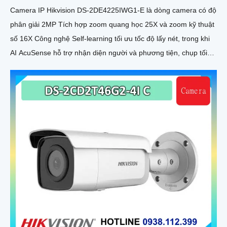
Camera IP Hikvision DS-2DE4225IWG1-E là dòng camera có độ
phân giải 2MP Tích hợp zoom quang học 25X và zoom kỹ thuật
số 16X Công nghệ Self-learning tối ưu tốc độ lấy nét, trong khi
AI AcuSense hỗ trợ nhận diện người và phương tiện, chụp tối
đa 5 khuôn mặt đồng thời