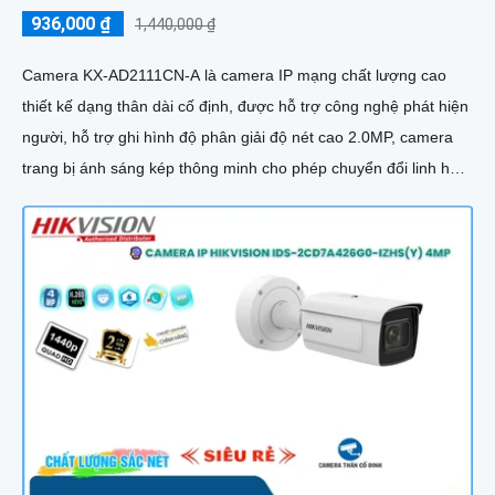
936,000 ₫
1,440,000 ₫
Camera KX-AD2111CN-A là camera IP mạng chất lượng cao
thiết kế dạng thân dài cố định, được hỗ trợ công nghệ phát hiện
người, hỗ trợ ghi hình độ phân giải độ nét cao 2.0MP, camera
trang bị ánh sáng kép thông minh cho phép chuyển đổi linh hoạt
giữa chế độ hồng ngoại và led trợ sáng ban đêm, giúp giám sát
bảo vệ an ninh ban đêm một cách linh hoạt