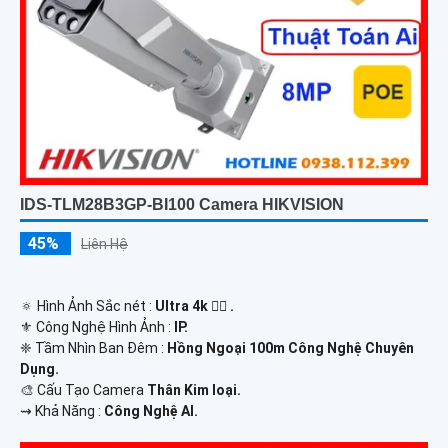
IDS-TLM28B3GP-BI100 Camera HIKVISION
45%
Liên Hệ
🔅 Hình Ảnh Sắc nét :
Ultra 4k 👍🏾 .
⚜️ Công Nghệ Hình Ảnh :
IP.
❈ Tầm Nhìn Ban Đêm :
Hồng Ngoại 100m Công Nghệ Chuyên
Dụng.
🎨 Cấu Tạo Camera
Thân Kim loại.
️⇝ Khả Năng :
Công Nghệ AI.