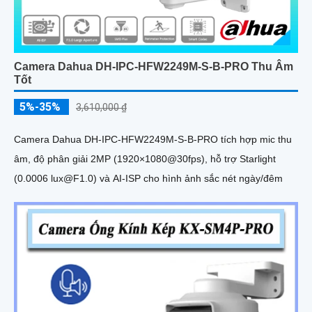
Camera Dahua DH-IPC-HFW2249M-S-B-PRO Thu Âm
Tốt
5%-35%
3,610,000 ₫
Camera Dahua DH-IPC-HFW2249M-S-B-PRO tích hợp mic thu
âm, độ phân giải 2MP (1920×1080@30fps), hỗ trợ Starlight
(0.0006 lux@F1.0) và AI-ISP cho hình ảnh sắc nét ngày/đêm