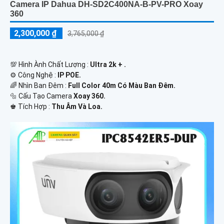
Camera IP Dahua DH-SD2C400NA-B-PV-PRO Xoay
360
2,300,000 ₫
3,765,000 ₫
💯 Hình Ành Chất Lượng :
Ultra 2k + .
⚙ Công Nghệ :
IP POE.
🌈 Nhìn Ban Đêm :
Full Color 40m Có Màu Ban Ðêm.
🔩 Cấu Tạo Camera
Xoay 360.
️♚ Tích Hợp :
Thu Âm Và Loa.