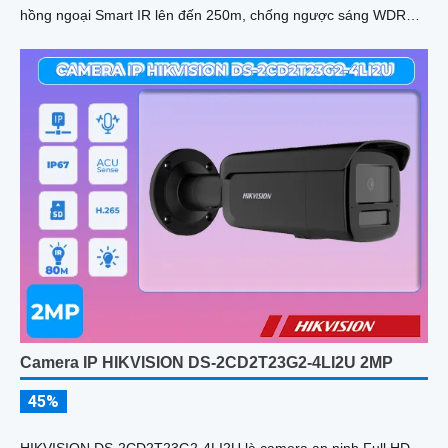
hồng ngoại Smart IR lên đến 250m, chống ngược sáng WDR
120db
Camera IP HIKVISION DS-2CD2T23G2-4LI2U 2MP
45%
HIKVISION DS-2CD2T23G2-4LI2U là camera an ninh Full HD