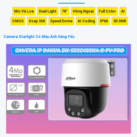
Mic Và Loa
Dual Light
78°
Hồng Ngoại
Full Color
AI
CMOS
Xoay 360
Speed Dome
AI Coding
IP66
3D DNR
Camera Starlight Có Màu Ánh Sáng Yếu