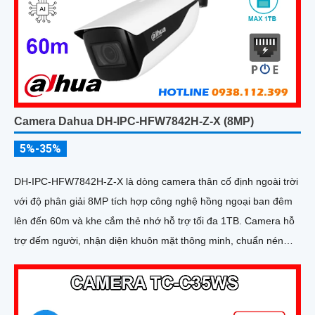
Camera Dahua DH-IPC-HFW7842H-Z-X (8MP)
5%-35%
DH-IPC-HFW7842H-Z-X là dòng camera thân cố định ngoài trời
với độ phân giải 8MP tích hợp công nghệ hồng ngoại ban đêm
lên đến 60m và khe cắm thẻ nhớ hỗ trợ tối đa 1TB. Camera hỗ
trợ đếm người, nhận diện khuôn mặt thông minh, chuẩn nén
POE, đạt tiêu chuẩn chống nước IP67, phù hợp cho các khu vực
giám sát ngoài trời, hỗ trợ tính năng quản lý chỗ đỗ xe hiệu quả
cho các bãi giữ xe