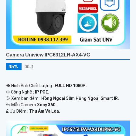
Camera Uniview IPC6312LR-AX4-VG
45%
00 ₫
👁 Hình Ành Chất Lượng :
FULL HD 1080P .
⚙ Công Nghệ :
IP POE.
🌛 Xem ban đêm :
Hồng Ngoại 50m Hồng Ngoại Smart IR.
🔩 Mẫu Camera
Xoay 360.
️₤ Ưu Điểm :
Thu Âm Và Loa.