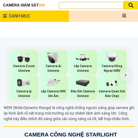
CAMERA GIÁM SÁT
360
DANH MỤC
Camera Zoom
Camera Ai
Lắp Camera
Camera Hồng
Uniview
Uniview
Uniview
Ngoại UMV
Lắp Camera UNV
Camera Quan Sát
Camera Ip
Đầu Ghi Camera
Ghi Âm
Bán Chạy
Uniview
Uniview
WDR (Wide Dynamic Range) là công nghệ chống ngược sáng giúp camera ghi
lại hình ảnh rõ nét trong môi trường có sự chênh lệch ánh sáng lớn. Công
nghệ này điều chỉnh độ sáng giữa các vùng sáng và tối, kết hợp nhiều hình
ảnh với độ phơi sáng khác nhau để tạo ra hình ảnh cân bằng, chi tiết. Nhờ
WDR, camera có thể hiển thị rõ ràng các chi tiết trong cả vùng sáng và tối,
CAMERA CÔNG NGHỆ STARLIGHT
tránh hiện tượng nhòe hình ảnh khi gặp ánh sáng mạnh.