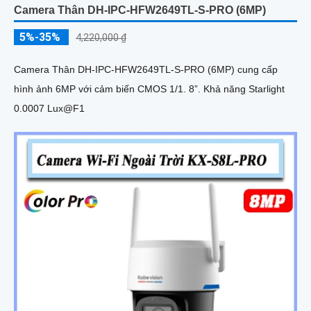
Camera Thân DH-IPC-HFW2649TL-S-PRO (6MP)
5%-35%
4,220,000 ₫
Camera Thân DH-IPC-HFW2649TL-S-PRO (6MP) cung cấp
hình ảnh 6MP với cảm biến CMOS 1/1. 8”. Khả năng Starlight
0.0007 Lux@F1