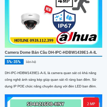
Camera Dome Bán Cầu DH-IPC-HDBW1439E1-A-IL
5%-35%
liên hệ
DH-IPC-HDBW1439E1-A-IL là camera quan sát có khả năng
công nghệ ánh sáng kép giúp quan sát rõ ràng ban đêm. Sử
dụng IP POE chức năng chuyên dụng với đèn LED ban đêm.