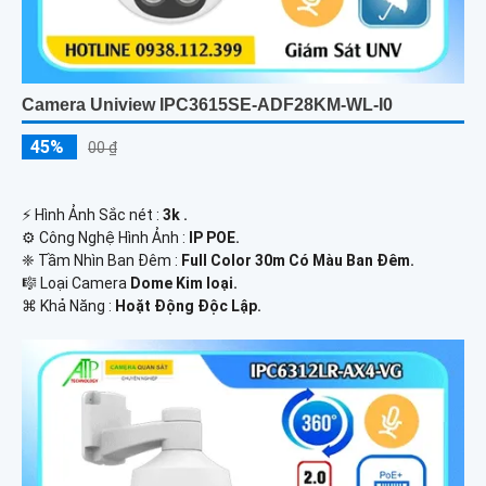
Camera Uniview IPC3615SE-ADF28KM-WL-I0
45%
00 ₫
️⚡ Hình Ảnh Sắc nét :
3k .
⚙ Công Nghệ Hình Ảnh :
IP POE.
❈ Tầm Nhìn Ban Đêm :
Full Color 30m Có Màu Ban Ðêm.
🎼️ Loại Camera
Dome Kim loại.
️⌘ Khả Năng :
Hoặt Động Độc Lập.