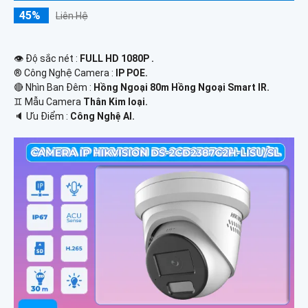
45%
Liên Hệ
👁 Độ sắc nét :
FULL HD 1080P .
®️ Công Nghệ Camera :
IP POE.
🔴 Nhìn Ban Đêm :
Hồng Ngoại 80m Hồng Ngoại Smart IR.
♊ Mẫu Camera
Thân Kim loại.
️🔈 Ưu Điểm :
Công Nghệ AI.