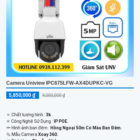
Camera Uniview IPC675LFW-AX4DUPKC-VG
5,850,000 ₫
9,000,000 ₫
🔅 Chất lượng hình :
3k .
⚛️ Công Nghệ Sử Dụng :
IP POE.
🔦 Hình ảnh ban đêm :
Hồng Ngoại 50m Có Màu Ban Ðêm.
🔩 Mẫu Camera
Xoay 360.