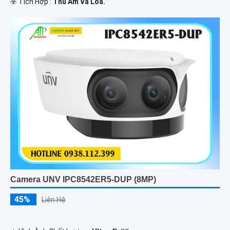
️☣️ Tích Hợp :
Thu Âm Và Loa.
Camera UNV IPC8542ER5-DUP (8MP)
45%
Liên Hệ