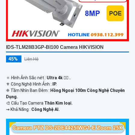
IDS-TLM28B3GP-BI100 Camera HIKVISION
45%
Liên Hệ
🔅 Hình Ảnh Sắc nét :
Ultra 4k 👍🏾 .
⚜️ Công Nghệ Hình Ảnh :
IP.
❈ Tầm Nhìn Ban Đêm :
Hồng Ngoại 100m Công Nghệ Chuyên
Dụng.
🎨 Cấu Tạo Camera
Thân Kim loại.
️⇝ Khả Năng :
Công Nghệ AI.