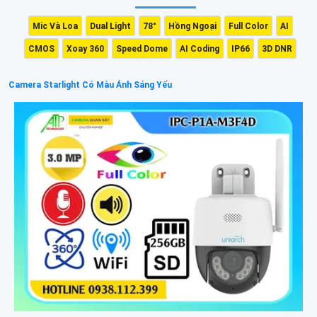
Mic Và Loa
Dual Light
78°
Hồng Ngoại
Full Color
AI
CMOS
Xoay 360
Speed Dome
AI Coding
IP66
3D DNR
Camera Starlight Có Màu Ánh Sáng Yếu