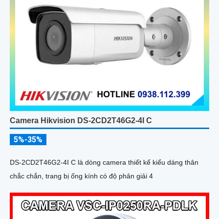
Camera Hikvision DS-2CD2T46G2-4I C
5%-35%
DS-2CD2T46G2-4I C là dòng camera thiết kế kiểu dáng thân
chắc chắn, trang bị ống kính có độ phân giải 4