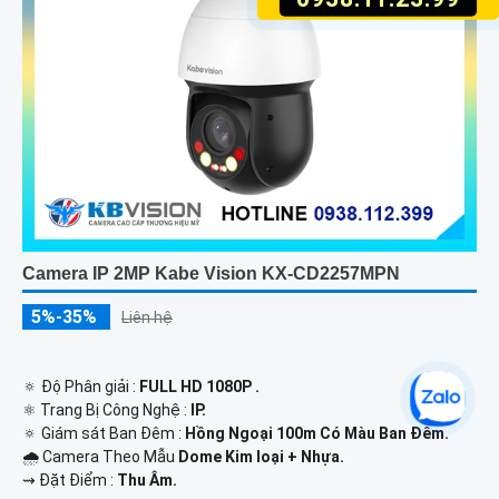
Camera IP 2MP Kabe Vision KX-CD2257MPN
5%-35%
Liên hệ
🔅 Độ Phân giải :
FULL HD 1080P .
⚛️ Trang Bị Công Nghệ :
IP.
🔅 Giám sát Ban Đêm :
Hồng Ngoại 100m Có Màu Ban Ðêm.
🌧️ Camera Theo Mẫu
Dome Kim loại + Nhựa.
️⇝ Đặt Điểm :
Thu Âm.