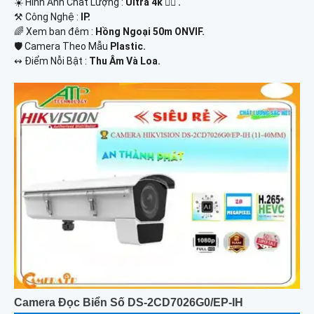
☀️ Hình Ành Chất Lượng :
Ultra 4k 👍🏾 .
⚒ Công Nghệ :
IP.
🌈 Xem ban đêm :
Hồng Ngoại 50m ONVIF.
🛡 Camera Theo Mẫu
Plastic.
️↭ Điểm Nỗi Bật :
Thu Âm Và Loa.
Camera Đọc Biển Số DS-2CD7026G0/EP-IH