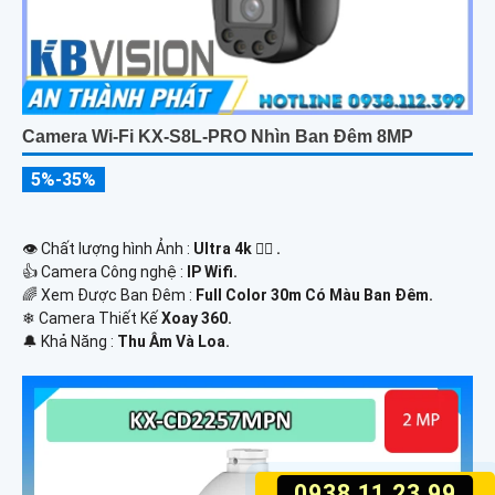
Camera Wi-Fi KX-S8L-PRO Nhìn Ban Đêm 8MP
5%-35%
👁 Chất lượng hình Ảnh :
Ultra 4k 👍🏾 .
👍 Camera Công nghệ :
IP Wifi.
🌈 Xem Được Ban Đêm :
Full Color 30m Có Màu Ban Ðêm.
❄ Camera Thiết Kế
Xoay 360.
️🔔 Khả Năng :
Thu Âm Và Loa.
0938.11.23.99