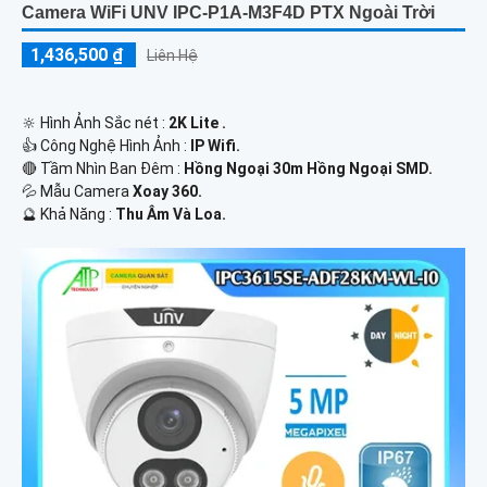
Camera WiFi UNV IPC-P1A-M3F4D PTX Ngoài Trời
1,436,500 ₫
Liên Hệ
🔆 Hình Ảnh Sắc nét :
2K Lite .
👍 Công Nghệ Hình Ảnh :
IP Wifi.
🔴 Tầm Nhìn Ban Đêm :
Hồng Ngoại 30m Hồng Ngoại SMD.
💦 Mẫu Camera
Xoay 360.
️🔮 Khả Năng :
Thu Âm Và Loa.