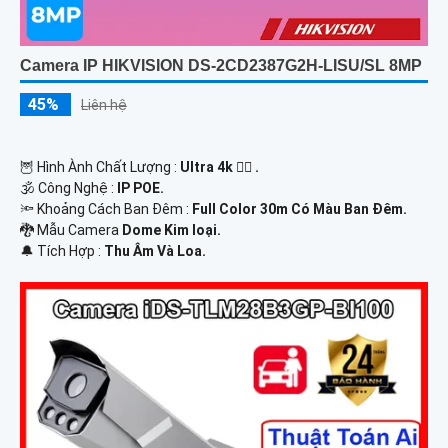
Camera IP HIKVISION DS-2CD2387G2H-LISU/SL 8MP
45%
Liên hệ
🦉 Hình Ành Chất Lượng :
Ultra 4k 👍🏾 .
🕉️ Công Nghệ :
IP POE.
🔦 Khoảng Cách Ban Đêm :
Full Color 30m Có Màu Ban Ðêm.
🐉️ Mẫu Camera
Dome Kim loại.
️🔔 Tích Hợp :
Thu Âm Và Loa.