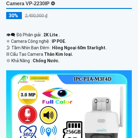
Camera VP-2230IP ❂
30%
2,400,000 ₫
👁️‍🗨 Độ Phân giải :
2K Lite .
⚛️ Camera Công nghệ :
IP POE.
🌛 Tầm Nhìn Ban Đêm :
Hồng Ngoại 60m Starlight.
⛓ Cấu Tạo Camera
Thân Kim loại.
️💠 Khả Năng :
Chống Nước.