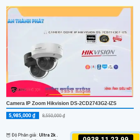
Camera IP Zoom Hikvision DS-2CD2743G2-IZS
5,985,000 ₫
8,550,000 ₫
🦉 Độ Phân giải :
Ultra 2k .
0938.11.23.99