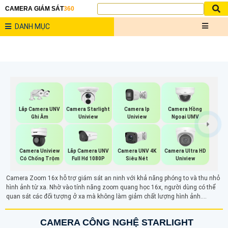
CAMERA GIÁM SÁT
360
DANH MỤC
Lắp Camera UNV
Camera Starlight
Camera Ip
Camera Hồng
Ghi Âm
Uniview
Uniview
Ngoại UMV
Lắp Camera UNV
Camera Uniview
Camera UNV 4K
Camera Ultra HD
Full Hd 1080P
Có Chống Trộm
Siêu Nét
Uniview
Camera Zoom 16x hỗ trợ giám sát an ninh với khả năng phóng to và thu nhỏ
hình ảnh từ xa. Nhờ vào tính năng zoom quang học 16x, người dùng có thể
quan sát các đối tượng ở xa mà không làm giảm chất lượng hình ảnh.
Camera phù hợp cho những yêu cầu giám sát chính xác, giúp quan sát các chi
tiết nhỏ như biển số xe, khuôn mặt hay các chi tiết nhỏ trong khu vực giám sát
CAMERA CÔNG NGHỆ STARLIGHT