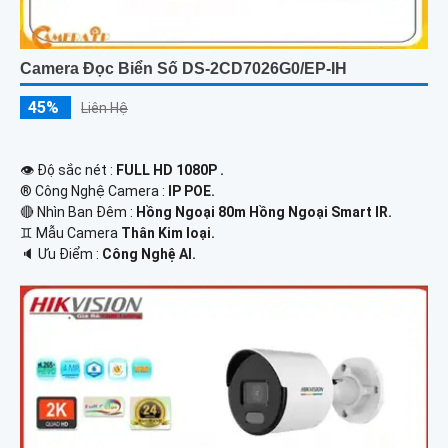
Camera Đọc Biển Số DS-2CD7026G0/EP-IH
45%
Liên Hệ
👁 Độ sắc nét :
FULL HD 1080P .
®️ Công Nghệ Camera :
IP POE.
🔴 Nhìn Ban Đêm :
Hồng Ngoại 80m Hồng Ngoại Smart IR.
♊ Mẫu Camera
Thân Kim loại.
️🔈 Ưu Điểm :
Công Nghệ AI.