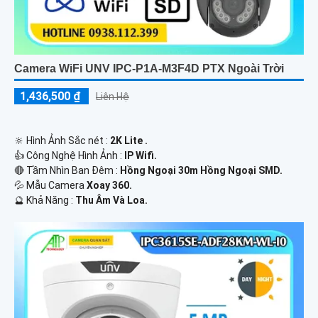
Camera WiFi UNV IPC-P1A-M3F4D PTX Ngoài Trời
1,436,500 ₫
Liên Hệ
🔆 Hình Ảnh Sắc nét :
2K Lite .
👍 Công Nghệ Hình Ảnh :
IP Wifi.
🔴 Tầm Nhìn Ban Đêm :
Hồng Ngoại 30m Hồng Ngoại SMD.
💦 Mẫu Camera
Xoay 360.
️🔮 Khả Năng :
Thu Âm Và Loa.