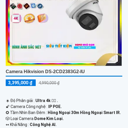
Camera Hikvision DS-2CD2383G2-IU
3,395,000 ₫
4,990,000 ₫
☀️ Độ Phân giải :
Ultra 4k 👍🏾 .
🌠 Camera Công nghệ :
IP POE.
✪ Tầm Nhìn Ban Đêm :
Hồng Ngoại 30m Hồng Ngoại Smart IR.
🎲 Loại Camera
Dome Kim Loại.
️↭ Khả Năng :
Công Nghệ AI.