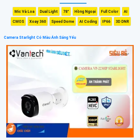
Mic Và Loa
Dual Light
78°
Hồng Ngoại
Full Color
AI
CMOS
Xoay 360
Speed Dome
AI Coding
IP66
3D DNR
Camera Starlight Có Màu Ánh Sáng Yếu