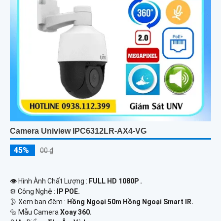
Camera Uniview IPC6312LR-AX4-VG
45%
00 ₫
👁 Hình Ành Chất Lượng :
FULL HD 1080P .
⚙ Công Nghệ :
IP POE.
🌛 Xem ban đêm :
Hồng Ngoại 50m Hồng Ngoại Smart IR.
🔩 Mẫu Camera
Xoay 360.