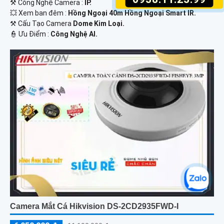
⚒ Công Nghệ Camera :
IP.
💥 Xem ban đêm :
Hồng Ngoại 40m Hồng Ngoại Smart IR.
⚒ Cấu Tạo Camera
Dome Kim Loại.
️👮 Ưu Điểm :
Công Nghệ AI.
Camera Mắt Cá Hikvision DS-2CD2935FWD-I