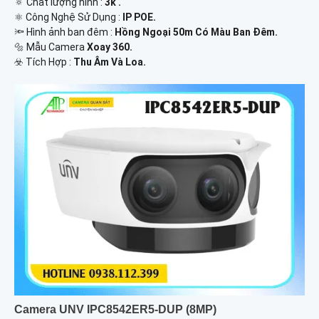
🔅 Chất lượng hình :
3k .
⚛️ Công Nghệ Sử Dụng :
IP POE.
🔦 Hình ảnh ban đêm :
Hồng Ngoại 50m Có Màu Ban Ðêm.
🔩 Mẫu Camera
Xoay 360.
️☣️ Tích Hợp :
Thu Âm Và Loa.
Camera UNV IPC8542ER5-DUP (8MP)