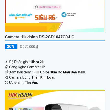
Camera Hikvision DS-2CD1047G0-LC
30%
3,070,000 ₫
🔆 Độ Phân giải :
Ultra 2k .
👍 Công Nghệ Camera :
IP.
🌈 Xem ban đêm :
Full Color 30m Có Màu Ban Đêm.
🎨 Camera Dòng
Thân Kim Loại.
️⌘ Ưu Điểm :
Thu Âm.