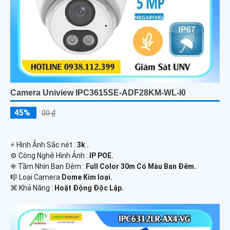
Camera Uniview IPC3615SE-ADF28KM-WL-I0
45%
00 ₫
️⚡ Hình Ảnh Sắc nét :
3k .
⚙ Công Nghệ Hình Ảnh :
IP POE.
❈ Tầm Nhìn Ban Đêm :
Full Color 30m Có Màu Ban Ðêm.
🎼️ Loại Camera
Dome Kim loại.
️⌘ Khả Năng :
Hoặt Động Độc Lập.