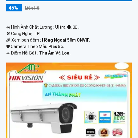
45%
Liên Hệ
☀️ Hình Ành Chất Lượng :
Ultra 4k 👍🏾 .
⚒ Công Nghệ :
IP.
🌈 Xem ban đêm :
Hồng Ngoại 50m ONVIF.
🛡 Camera Theo Mẫu
Plastic.
️↭ Điểm Nỗi Bật :
Thu Âm Và Loa.