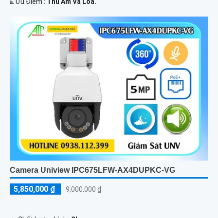
️₤ Ưu Điểm :
Thu Âm Và Loa.
Camera Uniview IPC675LFW-AX4DUPKC-VG
5,850,000 ₫
9,000,000 ₫