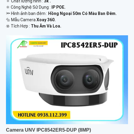
🔅 Chất lượng hình :
3k .
⚛️ Công Nghệ Sử Dụng :
IP POE.
🔦 Hình ảnh ban đêm :
Hồng Ngoại 50m Có Màu Ban Ðêm.
🔩 Mẫu Camera
Xoay 360.
️☣️ Tích Hợp :
Thu Âm Và Loa.
Camera UNV IPC8542ER5-DUP (8MP)