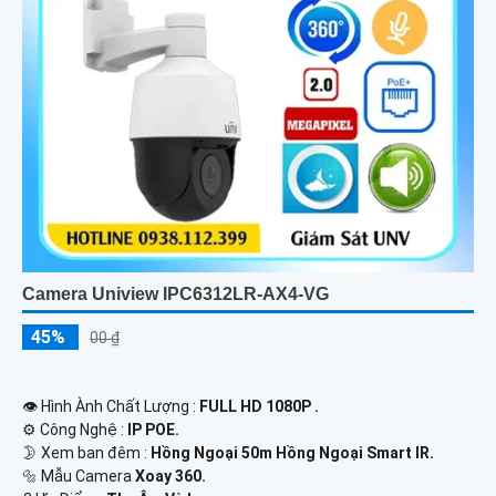
Camera Uniview IPC6312LR-AX4-VG
45%
00 ₫
👁 Hình Ành Chất Lượng :
FULL HD 1080P .
⚙ Công Nghệ :
IP POE.
🌛 Xem ban đêm :
Hồng Ngoại 50m Hồng Ngoại Smart IR.
🔩 Mẫu Camera
Xoay 360.