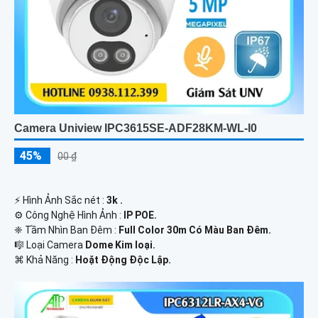
Camera Uniview IPC3615SE-ADF28KM-WL-I0
45%
00 ₫
️⚡ Hình Ảnh Sắc nét :
3k .
⚙ Công Nghệ Hình Ảnh :
IP POE.
❈ Tầm Nhìn Ban Đêm :
Full Color 30m Có Màu Ban Ðêm.
🎼️ Loại Camera
Dome Kim loại.
️⌘ Khả Năng :
Hoặt Động Độc Lập.