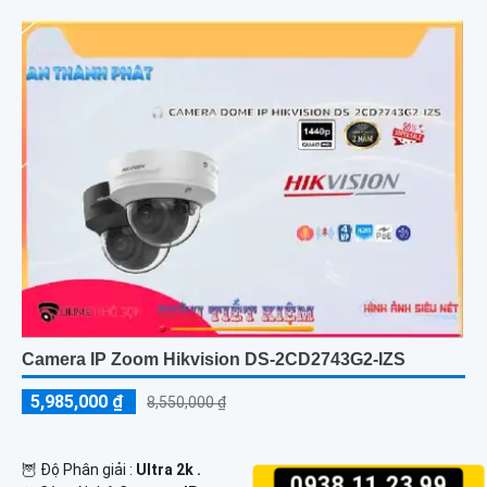
Camera IP Zoom Hikvision DS-2CD2743G2-IZS
5,985,000 ₫
8,550,000 ₫
🦉 Độ Phân giải :
Ultra 2k .
0938.11.23.99