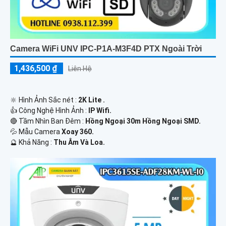
Camera WiFi UNV IPC-P1A-M3F4D PTX Ngoài Trời
1,436,500 ₫
Liên Hệ
🔆 Hình Ảnh Sắc nét :
2K Lite .
👍 Công Nghệ Hình Ảnh :
IP Wifi.
🔴 Tầm Nhìn Ban Đêm :
Hồng Ngoại 30m Hồng Ngoại SMD.
💦 Mẫu Camera
Xoay 360.
️🔮 Khả Năng :
Thu Âm Và Loa.