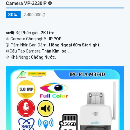
Camera VP-2230IP ❂
30%
2,400,000 ₫
👁️‍🗨 Độ Phân giải :
2K Lite .
⚛️ Camera Công nghệ :
IP POE.
🌛 Tầm Nhìn Ban Đêm :
Hồng Ngoại 60m Starlight.
⛓ Cấu Tạo Camera
Thân Kim loại.
️💠 Khả Năng :
Chống Nước.