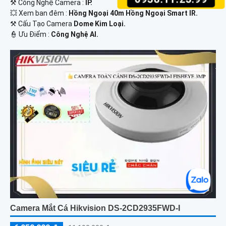
⚒ Công Nghệ Camera :
IP.
💥 Xem ban đêm :
Hồng Ngoại 40m Hồng Ngoại Smart IR.
⚒ Cấu Tạo Camera
Dome Kim Loại.
️👮 Ưu Điểm :
Công Nghệ AI.
Camera Mắt Cá Hikvision DS-2CD2935FWD-I