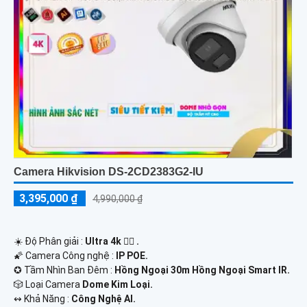
Camera Hikvision DS-2CD2383G2-IU
3,395,000 ₫
4,990,000 ₫
☀️ Độ Phân giải :
Ultra 4k 👍🏾 .
🌠 Camera Công nghệ :
IP POE.
✪ Tầm Nhìn Ban Đêm :
Hồng Ngoại 30m Hồng Ngoại Smart IR.
🎲 Loại Camera
Dome Kim Loại.
️↭ Khả Năng :
Công Nghệ AI.