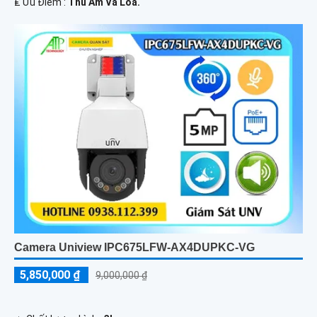
️₤ Ưu Điểm :
Thu Âm Và Loa.
Camera Uniview IPC675LFW-AX4DUPKC-VG
5,850,000 ₫
9,000,000 ₫