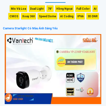
Mic Và Loa
Dual Light
78°
Hồng Ngoại
Full Color
AI
CMOS
Xoay 360
Speed Dome
AI Coding
IP66
3D DNR
Camera Starlight Có Màu Ánh Sáng Yếu