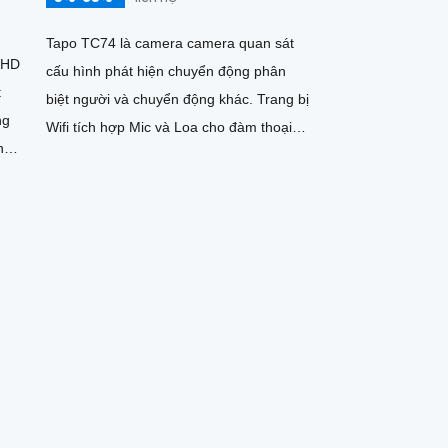
Tapo TC74 là camera camera quan sát
l HD
cấu hình phát hiện chuyển động phân
t
biệt người và chuyển động khác. Trang bị
Wifi tích hợp Mic và Loa cho đàm thoại 2
n
chiều.