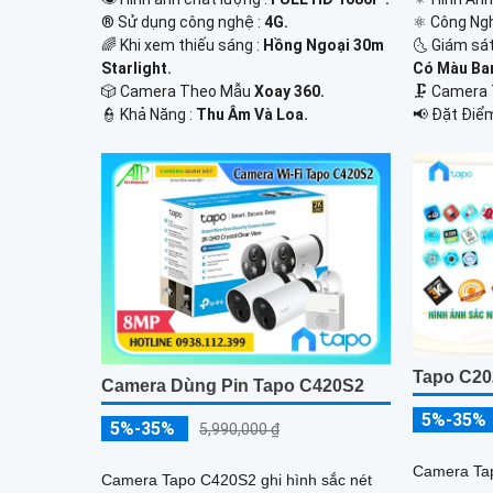
®️ Sử dụng công nghệ :
4G.
⚛️ Công Ng
🌈 Khi xem thiếu sáng :
Hồng Ngoại 30m
🌜 Giám sá
Starlight.
Có Màu Ba
🎲 Camera Theo Mẫu
Xoay 360.
🗜️ Camera
️👮 Khả Năng :
Thu Âm Và Loa.
️📢 Đặt Điể
Tapo C20
Camera Dùng Pin Tapo C420S2
5%-35%
5%-35%
5,990,000 ₫
Camera Tap
Camera Tapo C420S2 ghi hình sắc nét