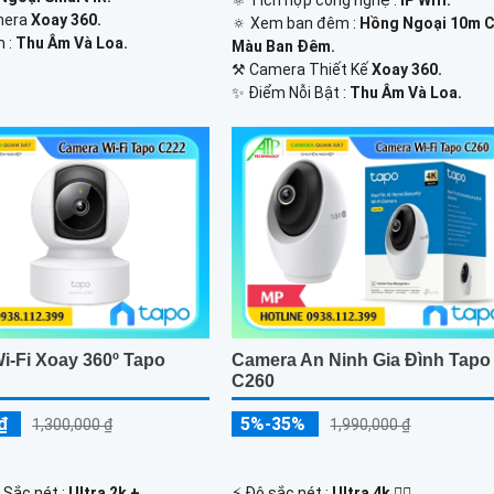
⚛️ Tích hợp công nghệ :
IP Wifi.
mera
Xoay 360.
🔅 Xem ban đêm :
Hồng Ngoại 10m 
m :
Thu Âm Và Loa.
Màu Ban Ðêm.
⚒ Camera Thiết Kế
Xoay 360.
️✨ Điểm Nỗi Bật :
Thu Âm Và Loa.
i-Fi Xoay 360º Tapo
Camera An Ninh Gia Đình Tapo
C260
₫
5%-35%
1,300,000 ₫
1,990,000 ₫
 Sắc nét :
Ultra 2k + .
️⚡ Độ sắc nét :
Ultra 4k 👍🏾 .