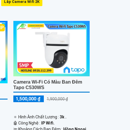
Lắp Camera Wifi 2K
Camera Wi-Fi Có Màu Ban Đêm
Tapo C530WS
1,500,000 ₫
1,900,000 ₫
🔅 Hình Ành Chất Lượng :
3k .
🤖️ Công Nghệ :
IP Wifi.
🔦 Khoảng Cách Ban Đêm :
Hồng Ngoại