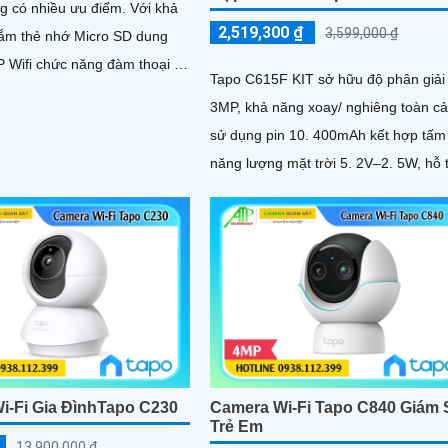
có nhiều ưu điểm. Với khả
2,519,300 ₫
3,599,000 ₫
ắm thẻ nhớ Micro SD dung
P Wifi chức năng đàm thoại 2
Tapo C615F KIT sở hữu độ phân giải
 ảnh chất lượng Full HD 1080P
3MP, khả năng xoay/ nghiêng toàn c
sử dụng pin 10. 400mAh kết hợp tấm
năng lượng mặt trời 5. 2V–2. 5W, hỗ 
Wi-Fi 2
i-Fi Gia ĐìnhTapo C230
Camera Wi-Fi Tapo C840 Giám 
Trẻ Em
13,900,000 ₫