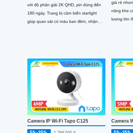
giá rẻ nhưng 
với độ phân giải 2K QHD, pin dùng đến
năng khe c
180 ngày. Trang bị cảm biến starlight
lượng lớn I
giúp quan sát có màu ban đêm, nhận
chiều hình
diện chính xác người, thú cưng, phương
tiện bằng AI
Camera IP Wi-Fi Tapo C125
Camera W
5%-35%
5%-35%
1,799,000 ₫