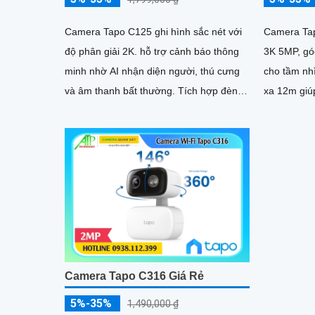
Camera Tapo C125 ghi hình sắc nét với
Camera Tap
độ phân giải 2K. hỗ trợ cảnh báo thông
3K 5MP, gó
minh nhờ AI nhận diện người, thú cưng
cho tầm nhìn bao 
và âm thanh bất thường. Tích hợp đèn
xa 12m giúp
hồng ngoại 940nm không...
Tích hợp AI
Camera Tapo C316 Giá Rẻ
5%-35%
1,490,000 ₫