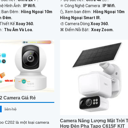
hệ Hình Ảnh :
IP Wifi.
⚛️ Công Nghệ Camera :
IP Wifi.
t Ban Đêm :
Hồng Ngoại 10m
🌜 Xem ban đêm :
Hồng Ngoại 10m
n Ðêm.
Hồng Ngoại Smart IR.
 Thiết Kế
Xoay 360.
🎨 Camera Dòng
Xoay 360.
m :
Thu Âm Và Loa.
️⌘ Điểm Nỗi Bật :
Xoay Zoom.
2 Camera Giá Rẻ
liên hệ
Camera Năng Lượng Mặt Trời T
o C202 là một loại camera
Hợp Đèn Pha Tapo C615F KIT