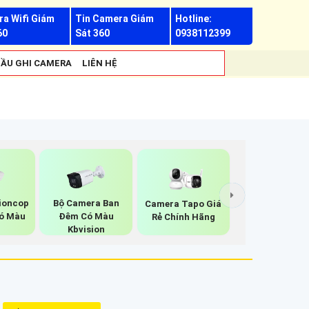
a Wifi Giám
Tin Camera Giám
Hotline:
60
Sát 360
0938112399
ẦU GHI CAMERA
LIÊN HỆ
ioncop
Bộ Camera Ban
Camera Tapo Giá
ó Màu
Đêm Có Màu
Rẻ Chính Hãng
Kbvision