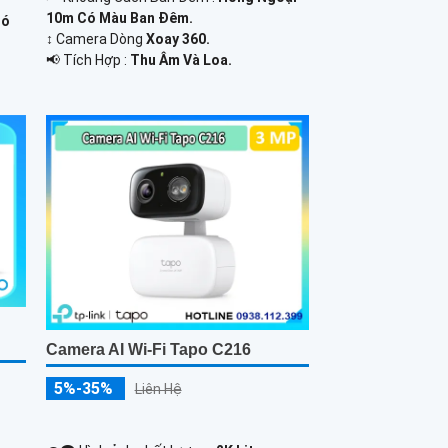
10m Có Màu Ban Ðêm.
Có
↕️ Camera Dòng
Xoay 360.
️📢 Tích Hợp :
Thu Âm Và Loa.
Camera AI Wi-Fi Tapo C216
5%-35%
Liên Hệ