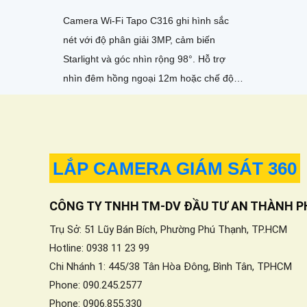
Camera Wi-Fi Tapo C316 ghi hình sắc
nét với độ phân giải 3MP, cảm biến
Starlight và góc nhìn rộng 98°. Hỗ trợ
nhìn đêm hồng ngoại 12m hoặc chế độ
màu Color Night Vision. Kết nối Wi-Fi 2
LẮP CAMERA GIÁM SÁT 360
CÔNG TY TNHH TM-DV ĐẦU TƯ AN THÀNH P
Trụ Sở: 51 Lũy Bán Bích, Phường Phú Thạnh, TP.HCM
Hotline: 0938 11 23 99
Chi Nhánh 1: 445/38 Tân Hòa Đông, Bình Tân, TPHCM
Phone: 090.245.2577
Phone: 0906.855.330