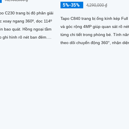
5%-35%
4,290,000 ₫
o C230 trang bị độ phân giải
Tapo C840 trang bị ống kính kép Ful
c xoay ngang 360º, dọc 114º
và góc rộng 4MP giúp quan sát rõ né
quát. Hồng ngoại tầm
từng chi tiết trong phòng bé. Tính năng
 ghi hình rõ nét ban đêm.
theo dõi chuyển động 360°, nhận diệ
 phát hiện...
tiếng khóc và khuôn mặt bị che phủ