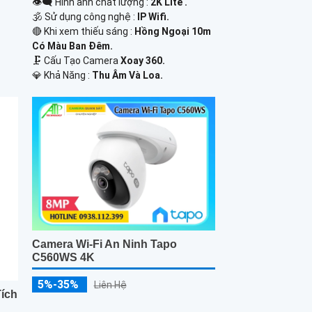
👁️‍🗨 Hình ảnh chất lượng :
2K Lite .
🕉️ Sử dụng công nghệ :
IP Wifi.
🔴 Khi xem thiếu sáng :
Hồng Ngoại 10m
Có Màu Ban Ðêm.
🗜️ Cấu Tạo Camera
Xoay 360.
️💎 Khả Năng :
Thu Âm Và Loa.
Camera Wi-Fi An Ninh Tapo
C560WS 4K
5%-35%
Liên Hệ
ích