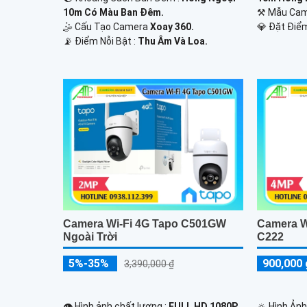
10m Có Màu Ban Ðêm.
⚒ Mẫu Ca
🤹 Cấu Tạo Camera
Xoay 360.
️💎 Đặt Điể
️📡 Điểm Nỗi Bật :
Thu Âm Và Loa.
Camera Wi-Fi 4G Tapo C501GW
Camera W
Ngoài Trời
C222
5%-35%
900,000 
3,390,000 ₫
👁 Hình ảnh chất lượng :
FULL HD 1080P .
🔅 Hình Ảnh