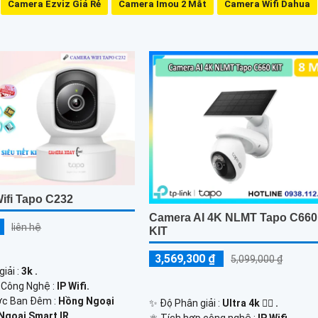
Camera Ezviz Giá Rẻ
Camera Imou 2 Mắt
Camera Wifi Dahua
ifi Tapo C232
Camera AI 4K NLMT Tapo C660
liên hệ
KIT
3,569,300 ₫
5,099,000 ₫
iải :
3k .
ị Công Nghệ :
IP Wifi.
c Ban Đêm :
Hồng Ngoại
✨ Độ Phân giải :
Ultra 4k 👍🏾 .
goại Smart IR.