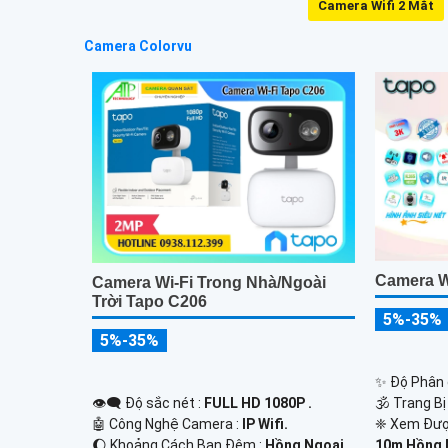
Camera Wifi 2 Mắt
Camera Colorvu
Camera W
Camera Wi-Fi Trong Nhà/Ngoài
Trời Tapo C206
5%-35%
5%-35%
✨ Độ Phân g
👁️‍🗨 Độ sắc nét :
FULL HD 1080P .
🕉️ Trang B
🤖️ Công Nghệ Camera :
IP Wifi.
❈ Xem Đượ
🌔 Khoảng Cách Ban Đêm :
Hồng Ngoại
10m Hồng N