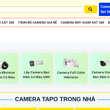
Camer
Sát 3
 SÁT 360
TRỌN BỘ CAMERA GIÁ RẺ
CAMERA WIFI GIÁM SÁT 360
Đ
Lắp Camera Ban
Camera Vis
 Kbvision
Camera Full Color
Đêm Có Màu UNV
Ban Đêm C
m Có Màu
Hikvision
CAMERA TAPO TRONG NHÀ