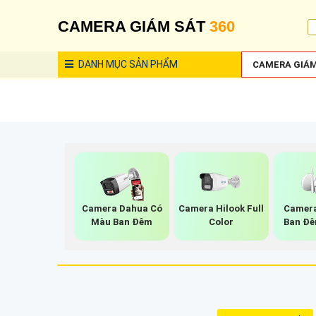
CAMERA GIÁM SÁT
360
DANH MỤC
SẢN PHẨM
CAMERA GIÁM
Camera Dahua Có
Camera Hilook Full
Camera
Màu Ban Đêm
Color
Ban Đê