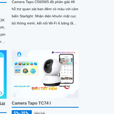
Camera Tapo C560WS độ phân giải 4K
hỗ trợ quan sát ban đêm có màu với cảm
biến Starlight. Nhận diện khuôn mặt cục
 2K
bộ thông minh, kết nối Wi-Fi 6 băng tần
ảnh,
kép ổn định
 pin
trợ
Camera Tapo TC74 I
Sát
5%-35%
liên hệ