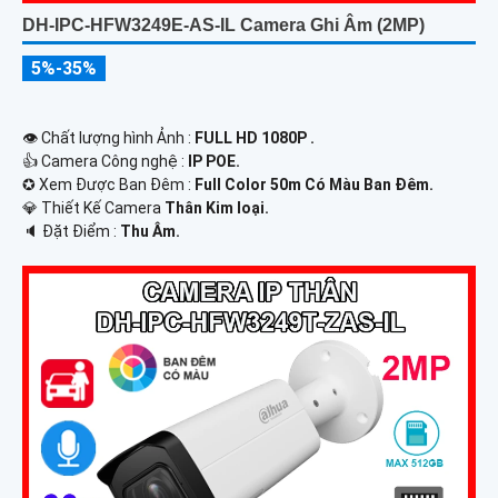
DH-IPC-HFW3249E-AS-IL Camera Ghi Âm (2MP)
5%-35%
👁 Chất lượng hình Ảnh :
FULL HD 1080P .
👍 Camera Công nghệ :
IP POE.
✪ Xem Được Ban Đêm :
Full Color 50m Có Màu Ban Ðêm.
💎 Thiết Kế Camera
Thân Kim loại.
️🔈 Đặt Điểm :
Thu Âm.