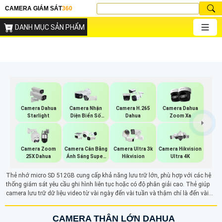
CAMERA GIÁM SÁT
360
DANH MỤC SẢN PHẨM
Camera Dahua
Camera Nhận
Camera H.265
Camera Dahua
Starlight
Diện Biển Số
Dahua
Zoom Xa
Dahua
Camera Zoom
Camera Cân Bằng
Camera Ultra 3k
Camera Hikvision
25X Dahua
Ánh Sáng Super
Hikvision
Ultra 4K
Adapt
Thẻ nhớ micro SD 512GB cung cấp khả năng lưu trữ lớn, phù hợp với các hệ
thống giám sát yêu cầu ghi hình liên tục hoặc có độ phân giải cao. Thẻ giúp
camera lưu trữ dữ liệu video từ vài ngày đến vài tuần và thậm chí là đến vài
tháng, tùy vào chuẩn nén và độ phân giải.
CAMERA THÂN LỚN DAHUA