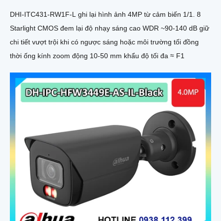
DHI-ITC431-RW1F-L ghi lại hình ảnh 4MP từ cảm biến 1/1. 8
Starlight CMOS đem lại độ nhạy sáng cao WDR ~90-140 dB giữ
chi tiết vượt trội khi có ngược sáng hoặc môi trường tối đồng
thời ống kính zoom động 10-50 mm khẩu độ tối đa ≈ F1