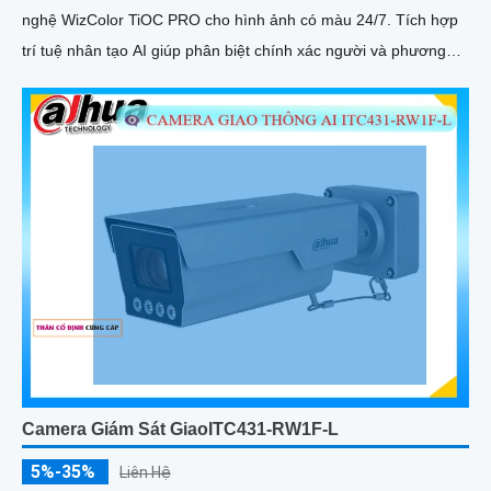
nghệ WizColor TiOC PRO cho hình ảnh có màu 24/7. Tích hợp
trí tuệ nhân tạo AI giúp phân biệt chính xác người và phương
tiện hỗ trợ đàm thoại hai chiều, ghi hình linh hoạt với khe thẻ
nhớ lên đến 512GB
Camera Giám Sát GiaoITC431-RW1F-L
5%-35%
Liên Hệ