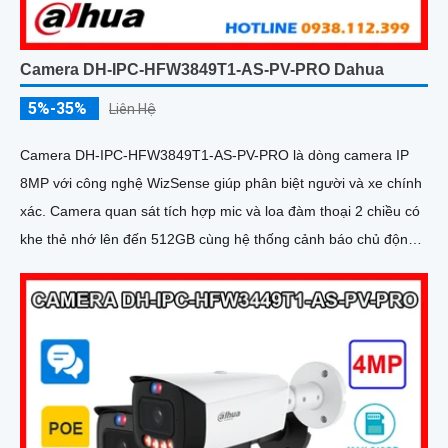
Camera DH-IPC-HFW3849T1-AS-PV-PRO Dahua
5%-35%
Liên Hệ
Camera DH-IPC-HFW3849T1-AS-PV-PRO là dòng camera IP
8MP với công nghệ WizSense giúp phân biệt người và xe chính
xác. Camera quan sát tích hợp mic và loa đàm thoại 2 chiều có
khe thẻ nhớ lên đến 512GB cùng hệ thống cảnh báo chủ động
với đèn xanh đỏ và âm thanh