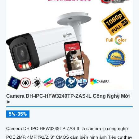
Camera DH-IPC-HFW3249TP-ZAS-IL Công Nghệ Mới
➤
5%-35%
Camera DH-IPC-HFW3249TP-ZAS-IL là camera ip công nghê
POE 2MP, 4MP @1/2. 9" CMOS cảm biến hình ảnh Tiêu cự thay