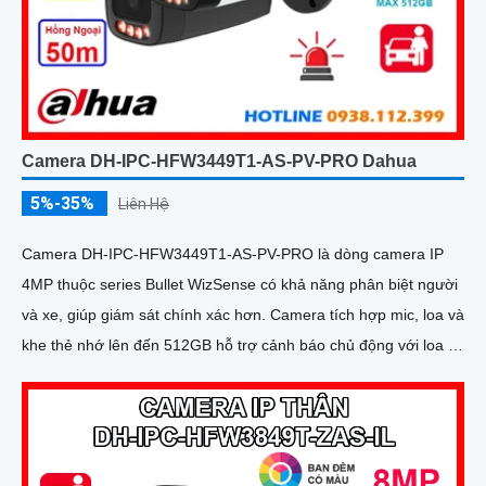
Camera DH-IPC-HFW3449T1-AS-PV-PRO Dahua
5%-35%
Liên Hệ
Camera DH-IPC-HFW3449T1-AS-PV-PRO là dòng camera IP
4MP thuộc series Bullet WizSense có khả năng phân biệt người
và xe, giúp giám sát chính xác hơn. Camera tích hợp mic, loa và
khe thẻ nhớ lên đến 512GB hỗ trợ cảnh báo chủ động với loa và
đèn báo xanh đỏ