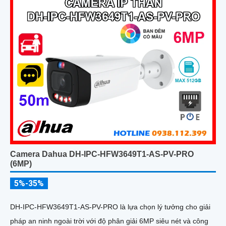
nâng cao hiệu quả giám sát với thiết kế chuẩn IP67 chống bụi
nước và hỗ trợ PoE giá rẻ
Camera Dahua DH-IPC-HFW3649T1-AS-PV-PRO
(6MP)
5%-35%
DH-IPC-HFW3649T1-AS-PV-PRO là lựa chọn lý tưởng cho giải
pháp an ninh ngoài trời với độ phân giải 6MP siêu nét và công