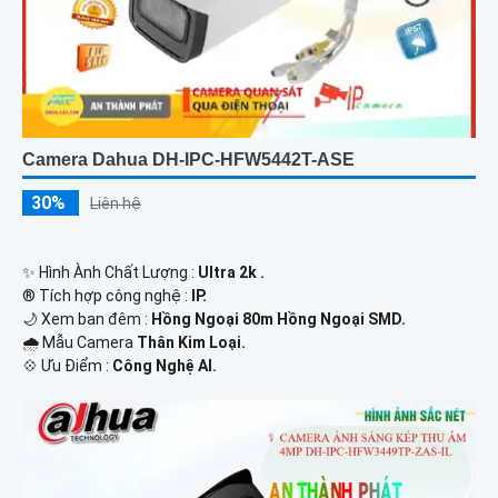
Camera Dahua DH-IPC-HFW5442T-ASE
30%
Liên hệ
✨ Hình Ành Chất Lượng :
Ultra 2k .
®️ Tích hợp công nghệ :
IP.
🌙 Xem ban đêm :
Hồng Ngoại 80m Hồng Ngoại SMD.
🌧️ Mẫu Camera
Thân Kim Loại.
️💠 Ưu Điểm :
Công Nghệ AI.