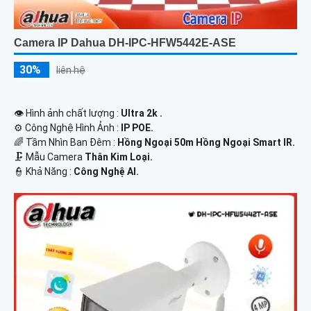
Camera IP Dahua DH-IPC-HFW5442E-ASE
30%
liên hệ
👁 Hình ảnh chất lượng :
Ultra 2k .
⚙ Công Nghệ Hình Ảnh :
IP POE.
🌈 Tầm Nhìn Ban Đêm :
Hồng Ngoại 50m Hồng Ngoại Smart IR.
🗜️ Mẫu Camera
Thân Kim Loại.
️👮 Khả Năng :
Công Nghệ AI.