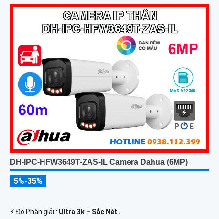
DH-IPC-HFW3649T-ZAS-IL Camera Dahua (6MP)
5%-35%
️⚡ Độ Phân giải :
Ultra 3k + Sắc Nét .