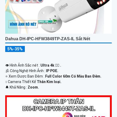
Dahua DH-IPC-HFW3849TP-ZAS-IL Sắt Nét
5%-35%
👁 Hình Ảnh Sắc nét :
Ultra 4k 👍🏾 .
🕉️ Công Nghệ Hình Ảnh :
IP POE.
⭐ Xem Được Ban Đêm :
Full Color 60m Có Màu Ban Ðêm.
↕️ Camera Thiết Kế
Thân Kim loại.
️🔔 Khả Năng :
Zoom.