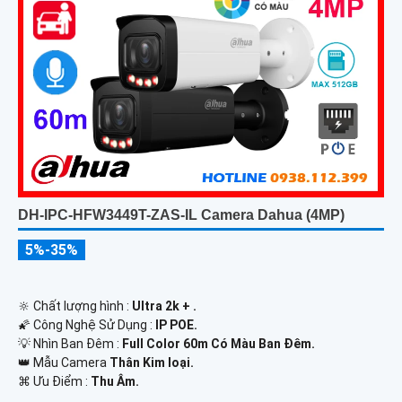
DH-IPC-HFW3449T-ZAS-IL Camera Dahua (4MP)
5%-35%
🔆 Chất lượng hình :
Ultra 2k + .
🌠 Công Nghệ Sử Dụng :
IP POE.
💡 Nhìn Ban Đêm :
Full Color 60m Có Màu Ban Ðêm.
👑 Mẫu Camera
Thân Kim loại.
️⌘ Ưu Điểm :
Thu Âm.