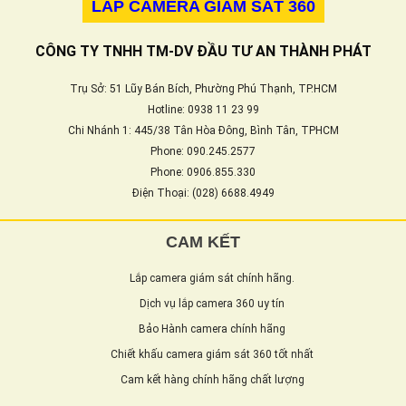
LẮP CAMERA GIÁM SÁT 360
CÔNG TY TNHH TM-DV ĐẦU TƯ AN THÀNH PHÁT
Trụ Sở: 51 Lũy Bán Bích, Phường Phú Thạnh, TP.HCM
Hotline: 0938 11 23 99
Chi Nhánh 1: 445/38 Tân Hòa Đông, Bình Tân, TPHCM
Phone: 090.245.2577
Phone: 0906.855.330
Điện Thoại: (028) 6688.4949
CAM KẾT
Lắp camera giám sát chính hãng.
Dịch vụ lắp camera 360 uy tín
Bảo Hành camera chính hãng
Chiết khấu camera giám sát 360 tốt nhất
Cam kết hàng chính hãng chất lượng