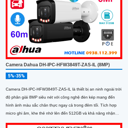
Camera Dahua DH-IPC-HFW3849T-ZAS-IL (8MP)
5%-35%
Camera DH-IPC-HFW3849T-ZAS-IL là thiết bị an ninh ngoài trời
độ phân giải 8MP siêu nét với công nghệ đèn kép mang đến
hình ảnh màu sắc chân thực ngay cả trong đêm tối. Tích hợp
micro ghi âm, khe thẻ nhớ lên đến 512GB và khả năng nhận
diện thông minh giúp phân biệt chính xác giữa người và xe,