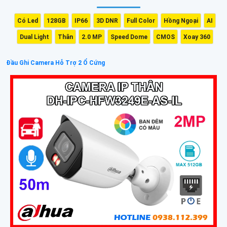
Có Led
128GB
IP66
3D DNR
Full Color
Hồng Ngoại
AI
Dual Light
Thân
2.0 MP
Speed Dome
CMOS
Xoay 360
Đầu Ghi Camera Hỗ Trợ 2 Ổ Cứng