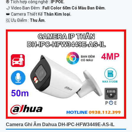
®️ Tích hợp công nghệ :
IP POE.
🌙 Video Ban Đêm :
Full Color 60m Có Màu Ban Ðêm.
👑 Camera Thiết Kế
Thân Kim loại.
️🆑 Ưu Điểm :
Thu Âm.
Camera Ghi Âm Dahua DH-IPC-HFW3449E-AS-IL