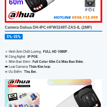
Camera Dahua DH-IPC-HFW3249T-ZAS-IL (2MP)
5%-35%
🔅 Hình Ành Chất Lượng :
FULL HD 1080P .
⚒ Công Nghệ :
IP POE.
🔅 Nhìn Ban Đêm :
Full Color 60m Có Màu Ban Ðêm.
👑 Loại Camera
Thân Kim loại.
️☣️ Ưu Điểm :
Thu Âm.