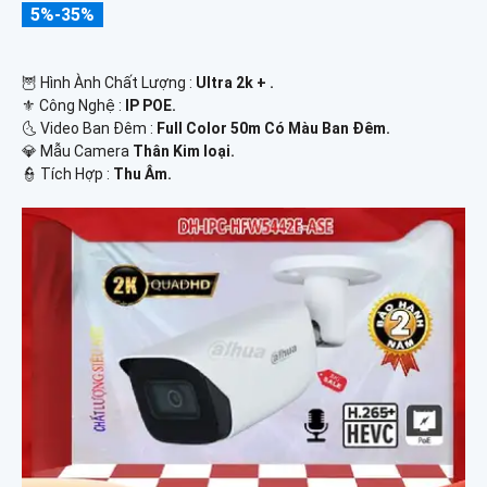
5%-35%
🦉 Hình Ành Chất Lượng :
Ultra 2k + .
⚜️ Công Nghệ :
IP POE.
🌜 Video Ban Đêm :
Full Color 50m Có Màu Ban Ðêm.
💎 Mẫu Camera
Thân Kim loại.
️👮 Tích Hợp :
Thu Âm.