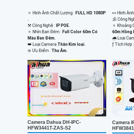
🔅 Hình Ành Chất Lượng :
FULL HD 1080P
️👀 Hình Àn
.
🕉️ Công Ng
⚒ Công Nghệ :
IP POE.
🔅 Khoảng 
🔅 Nhìn Ban Đêm :
Full Color 60m Có
60m Hồng N
Màu Ban Ðêm.
🌧️ Loại C
👑 Loại Camera
Thân Kim loại.
️ƒ Tích Hợp 
️☣️ Ưu Điểm :
Thu Âm.
Camera Dahua DH-IPC-
Camera I
HFW3441T-ZAS-S2
HFW3841