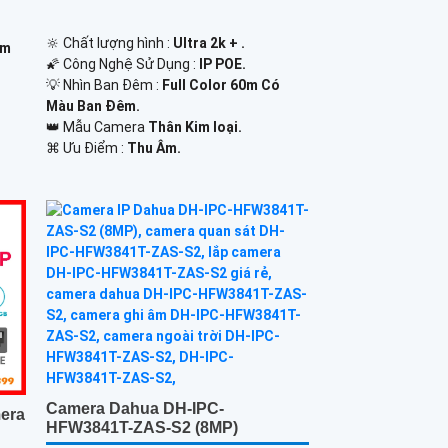
🔆 Chất lượng hình :
Ultra 2k + .
0m
🌠 Công Nghệ Sử Dụng :
IP POE.
💡 Nhìn Ban Đêm :
Full Color 60m Có
Màu Ban Ðêm.
👑 Mẫu Camera
Thân Kim loại.
️⌘ Ưu Điểm :
Thu Âm.
Camera Dahua DH-IPC-
era
HFW3841T-ZAS-S2 (8MP)