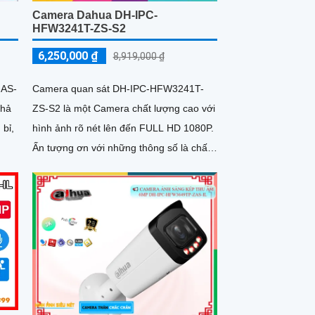
Camera Dahua DH-IPC-
HFW3241T-ZS-S2
6,250,000 ₫
8,919,000 ₫
-AS-
Camera quan sát DH-IPC-HFW3241T-
khả
ZS-S2 là một Camera chất lượng cao với
hình ảnh rõ nét lên đến FULL HD 1080P.
Ấn tượng ơn với những thông số là chất
lượng hình ảnh ban đêm với hồng ngoại
60m giúp quan sát hiệu quả dù trong
điều kiện ánh sáng yếu