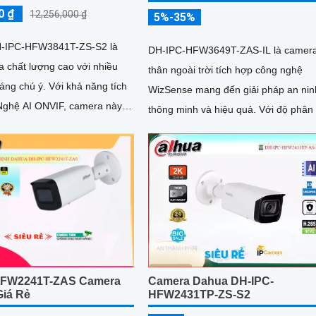
0 ₫
12,256,000 ₫
5%-35%
-IPC-HFW3841T-ZS-S2 là
DH-IPC-HFW3649T-ZAS-IL là camer
 chất lượng cao với nhiều
thân ngoài trời tích hợp công nghệ
ý. Với khả năng tích
WizSense mang đến giải pháp an nin
ghệ AI ONVIF, camera này
thông minh và hiệu quả. Với độ phân giải
hận diện và phân tích hình
6MP siêu nét đèn kép hỗ trợ hình ản
ch thông minh, tối ưu hóa
màu ban đêm, tầm nhìn hồng ngoại 
ủa hệ thống
cùng micro ghi âm và khả năng nhận
diện chính xác người và xe, camera
bảo giám sát chuẩn xác 24/7 hỗ trợ 
khe thẻ nhớ lên đến 512GB và chuẩn
chống nước IP67
HFW2241T-ZAS Camera
Camera Dahua DH-IPC-
Giá Rẻ
HFW2431TP-ZS-S2