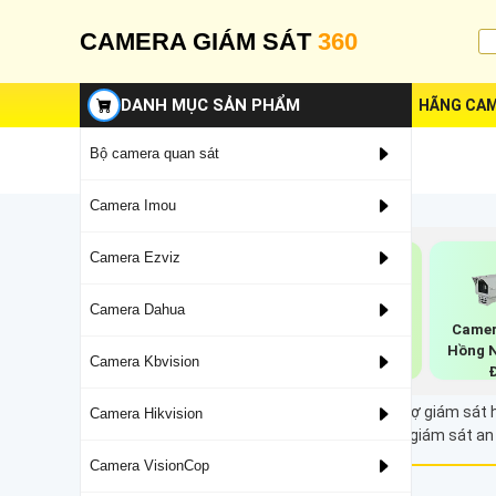
CAMERA GIÁM SÁT
360
DANH MỤC SẢN PHẨM
HÃNG CAM
Bộ camera quan sát
Camera Imou
Camera Ezviz
Camera Dahua
Camera Năng
Camera 360 Trong
Camer
Lượng Mặt Trời
Nhà
Hồng 
Camera Kbvision
Dahua
Camera quan sát ban đêm có màu 60m hỗ trợ giám sát hìn
Camera Hikvision
xa nên camera luôn đảm bảo cho bạn có thể giám sát an n
Camera VisionCop