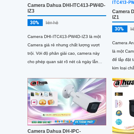
Camera Dahua DHI-ITC413-PW4D-
IZ3
Camera D
IZ1
30%
liên hệ
30%
l
Camera DHI-ITC413-PW4D-IZ3 là một
Camera An
Camera giá rẻ nhưng chất lượng vượt
là một Cam
trội. Với độ phân giải cao, camera này
để lắp đặt tại
cho phép quan sát rõ nét cả ngày lẫn
kim loại ch
đêm. Thiết kế nhỏ gọn và dễ...
hình ảnh c
Camera Dahua DH-IPC-