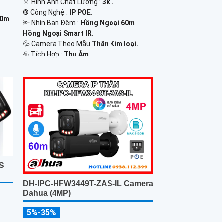
🔅 Hình Ành Chất Lượng :
3k .
®️ Công Nghệ :
IP POE.
60m
🔦 Nhìn Ban Đêm :
Hồng Ngoại 60m
Hồng Ngoại Smart IR.
💦 Camera Theo Mẫu
Thân Kim loại.
️☣️ Tích Hợp :
Thu Âm.
S-
DH-IPC-HFW3449T-ZAS-IL Camera
Dahua (4MP)
5%-35%