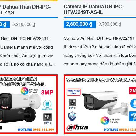
Camera IP Dahua DH-IPC-
P Dahua Thân DH-IPC-
HFW2249T-AS-IL
T-ZAS
2,600,000 ₫
0 ₫
3,780,000 ₫
7,310,000 ₫
Camera An Ninh DH-IPC-HFW2249T
 Ninh DH-IPC-HFW2841T-
IL được thiết kế một cách tinh tế với 
 Camera mạnh mẽ với công
năng chống bụi. Với thân kim loại bền bỉ,
t. Ấn tượng ơn với
camera này mang đến độ phân giải 2
g số là nó có khả năng giám
 vượt trội với đèn hồng ngoại
lên đến 60m