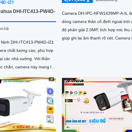
ahua DHI-ITC413-PW4D-
Camera DH-IPC-HFW1439MP-A-IL l
dòng camera thân cố định ngoài trời 
iên hệ
độ phân giải 2.0MP, tích hợp mic thu
giúp ghi lại âm thanh rõ nét. Camera hỗ
 Ninh DHI-ITC413-PW4D-IZ1
trợ LED ánh sáng ấm 30m,...
era chất lượng cao, phù hợp
 các nhà xưởng. Với thân
ắc chắn, camera này mang lại
hất lượng 4