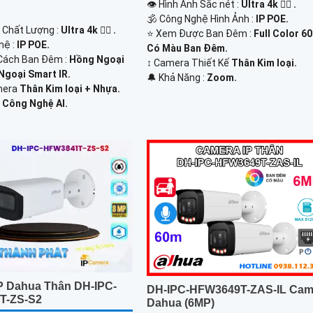
👁 Hình Ảnh Sắc nét :
Ultra 4k 👍🏾 .
🕉️ Công Nghệ Hình Ảnh :
IP POE.
h Chất Lượng :
Ultra 4k 👍🏾 .
⭐ Xem Được Ban Đêm :
Full Color 6
hệ :
IP POE.
Có Màu Ban Ðêm.
Cách Ban Đêm :
Hồng Ngoại
↕️ Camera Thiết Kế
Thân Kim loại.
goại Smart IR.
️🔔 Khả Năng :
Zoom.
amera
Thân Kim loại + Nhựa.
:
Công Nghệ AI.
P Dahua Thân DH-IPC-
DH-IPC-HFW3649T-ZAS-IL Cam
T-ZS-S2
Dahua (6MP)