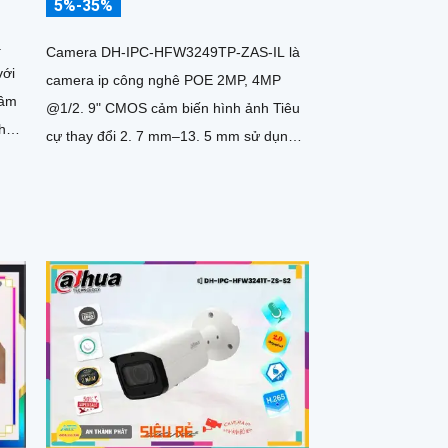
5%-35%
à
Camera DH-IPC-HFW3249TP-ZAS-IL là
với
camera ip công nghê POE 2MP, 4MP
 âm
@1/2. 9" CMOS cảm biến hình ảnh Tiêu
cự thay đổi 2. 7 mm–13. 5 mm sử dụng
công nghệ ánh sáng kép tiên tiến cho...