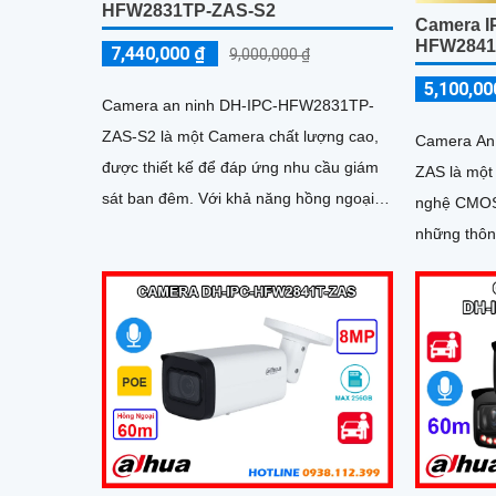
HFW2831TP-ZAS-S2
Camera I
HFW2841
7,440,000 ₫
9,000,000 ₫
5,100,00
Camera an ninh DH-IPC-HFW2831TP-
ZAS-S2 là một Camera chất lượng cao,
Camera An
được thiết kế để đáp ứng nhu cầu giám
ZAS là một
sát ban đêm. Với khả năng hồng ngoại
nghệ CMOS mới nhấ
lên đến 60m, bạn có thể yên tâm quan
những thôn
sát mọi hoạt động trong khu vực giám sát
sát ban đêm
có tầm xa 