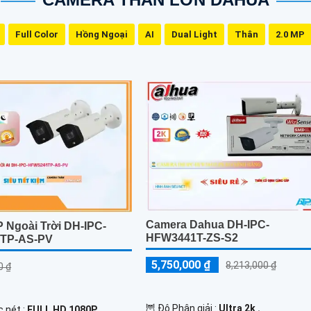
Full Color
Hồng Ngoại
AI
Dual Light
Thân
2.0 MP
Camera Dahua DH-IPC-
 Ngoài Trời DH-IPC-
HFW3441T-ZS-S2
TP-AS-PV
5,750,000 ₫
8,213,000 ₫
0 ₫
🦉 Độ Phân giải :
Ultra 2k .
c nét :
FULL HD 1080P .