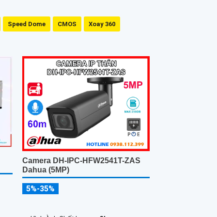
Speed Dome
CMOS
Xoay 360
Camera DH-IPC-HFW2541T-ZAS
Dahua (5MP)
5%-35%