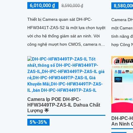
6,010,000 ₫
8,580,00
8,590,000 ₫
Thiết bị Camera quan sát DH-IPC-
Camera DH
HFW3441T-ZAS-S2 là một lựa chọn tuyệt
một Camera
vời cho hệ thống giám sát an ninh. Với
tính năng đáng chú 
công nghệ mượt hơn CMOS, camera này
hợp Công N
cho phép bạn theo dõi cẩn thận những gì
cho phép n
đang xảy ra trong khu vực được giám sát
ảnh một cá
hiệu suất c
Camera Ip POE DH-IPC-
HFW3449TP-ZAS-IL Dahua Chất
Lượng 🌟
DH-IPC-
5%-35%
An Ninh 