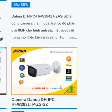
5%-35%
Dahua DH-IPC-HFW3841T-ZAS-S2 là
a
dòng camera thân ngoài trời có độ phân
giải 8MP cho hình ảnh sắc nét vượt trội
h
trong mọi điều kiện ánh sáng. Tích hợp
công nghệ AI thông minh, camera nhận
h
diện chính xác người và xe, kết hợp
60m,
micro ghi âm, hồng ngoại ban đêm 60m
và khe thẻ nhớ lên đến 256GB mang đến
 đảm
giải pháp giám sát toàn diện và hiệu quả
POE,
Camera Dahua DH-IPC-
HFW2831TP-ZS-S2