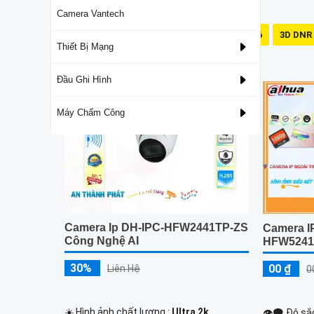
Camera Vantech
Có Led
128GB
IP66
3D DNR
Thiết Bị Mạng
Camera Dahua Chính Hãng Giá Rẻ
Đầu Ghi Hình
Máy Chấm Công
Camera Ip DH-IPC-HFW2441TP-ZS
Camera IP
Công Nghệ AI
HFW5241
30%
00 ₫
Liên Hệ
0
☀️ Hình ảnh chất lượng :
Ultra 2k .
👁️‍🗨 Độ sắ