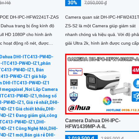
30%
iên Hệ
7,050,000 ₫
 POE DH-IPC-HFW2241T-ZAS
Camera quan sát DH-IPC-HFW2431
 Dahua trang bị ống kính độ
ZS-S2 là một Camera giúp giám sát
Full HD 1080P cho hình ảnh
nhanh chóng và hiệu quả. Với độ phân
c hoạt động rõ nét, được
giải Ultra 2k, hình ảnh được cung cấp
ng nghệ AI phân biệt được
nét và chi tiết tới mức tuyệt vời
 tích hợp mic ghi âm to rõ
át an ninh hiệu quả.
Camera Dahua DH-IPC-
HFW1439MP-A-IL
2,019,500 ₫
2,885,000 ₫