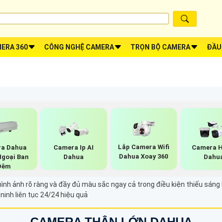
ERA 360
CÔNG NGHỆ CAMERA
TRỌN BỘ CAMERA
ĐẦU
Lắp Camera Wifi
a Dahua
Camera Ip AI
Camera H
Dahua Xoay 360
Ngoại Ban
Dahua
Dahu
Đêm
h ảnh rõ ràng và đầy đủ màu sắc ngay cả trong điều kiện thiếu sáng h
inh liên tục 24/24 hiệu quả
CAMERA THÂN LỚN DAHUA