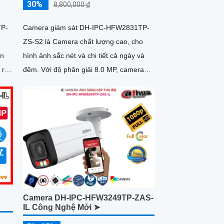
30%
8,800,000 ₫
TP-
Camera giám sát DH-IPC-HFW2831TP-
ZS-S2 là Camera chất lượng cao, cho
hình ảnh sắc nét và chi tiết cả ngày và
 rõ
đêm. Với độ phân giải 8.0 MP, camera
này mang lại khả năng quan sát cực kỳ
rõ nét
Camera DH-IPC-HFW3249TP-ZAS-
IL Công Nghệ Mới ➤