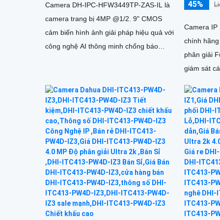
45%
L
Camera DH-IPC-HFW3449TP-ZAS-IL là
camera trang bị 4MP @1/2. 9" CMOS
Camera IP
cảm biến hình ảnh giải pháp hiệu quả với
chính hãng
công nghệ AI thông minh chống báo
phân giải 
động giả bằng phân tích hình dạng người
giám sát cá
trang bị cô
người và xe
giúp giám s