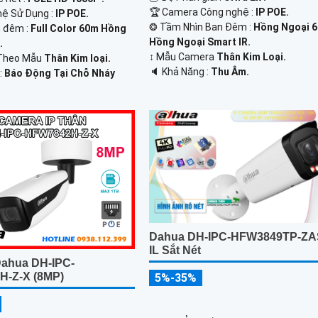
🏆 Camera Công nghệ :
IP POE.
hệ Sử Dụng :
IP POE.
❂ Tầm Nhìn Ban Đêm :
Hồng Ngoại 
 đêm :
Full Color 60m Hồng
Hồng Ngoại Smart IR.
.
↕️ Mẫu Camera
Thân Kim Loại.
Theo Mẫu
Thân Kim loại.
️🔈 Khả Năng :
Thu Âm.
:
Báo Động Tại Chỗ Nháy
Dahua DH-IPC-HFW3849TP-ZA
IL Sắt Nét
ahua DH-IPC-
-Z-X (8MP)
5%-35%