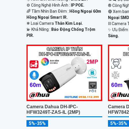
⚙ Công Nghệ Hình Ảnh :
IP POE.
®️ Công Ng
🌈 Tầm Nhìn Ban Đêm :
Hồng Ngoại 60m
🔴 Xem ban
Hồng Ngoại Smart IR.
Ngoại SMD
❄ Loại Camera
Thân Kim Loại.
⛓ Camera 
️💫 Khả Năng :
Báo Động Chống Trộm
️✨ Ưu Điểm 
PIR.
Sáng.
Camera Dahua DH-IPC-
Camera D
HFW3249T-ZAS-IL (2MP)
HFW7842H
5%-35%
5%-35%