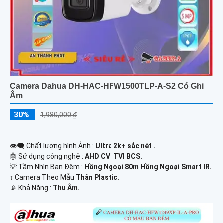
Camera Dahua DH-HAC-HFW1500TLP-A-S2 Có Ghi
Âm
30%
1,980,000 ₫
👁️‍🗨 Chất lượng hình Ảnh :
Ultra 2k+ sắc nét .
🤖️ Sử dụng công nghệ :
AHD CVI TVI BCS.
💡 Tầm Nhìn Ban Đêm :
Hồng Ngoại 80m Hồng Ngoại Smart IR.
↕️ Camera Theo Mẫu
Thân Plastic.
️📡 Khả Năng :
Thu Âm.