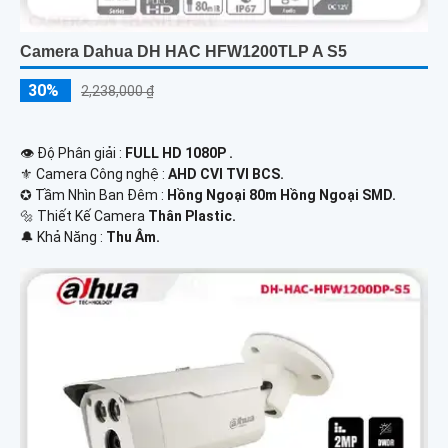
Camera Dahua DH HAC HFW1200TLP A S5
30%
2,238,000 ₫
👁 Độ Phân giải :
FULL HD 1080P .
⚜️ Camera Công nghệ :
AHD CVI TVI BCS.
✪ Tầm Nhìn Ban Đêm :
Hồng Ngoại 80m Hồng Ngoại SMD.
🔩 Thiết Kế Camera
Thân Plastic.
️🔔 Khả Năng :
Thu Âm.