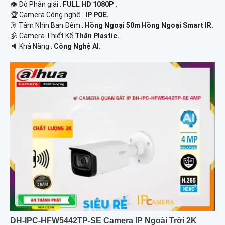
👁 Độ Phân giải :
FULL HD 1080P .
🏆 Camera Công nghệ :
IP POE.
🌛 Tầm Nhìn Ban Đêm :
Hồng Ngoại 50m Hồng Ngoại Smart IR.
🕉️ Camera Thiết Kế
Thân Plastic.
️🔈 Khả Năng :
Công Nghệ AI.
DH-IPC-HFW5442TP-SE Camera IP Ngoài Trời 2K