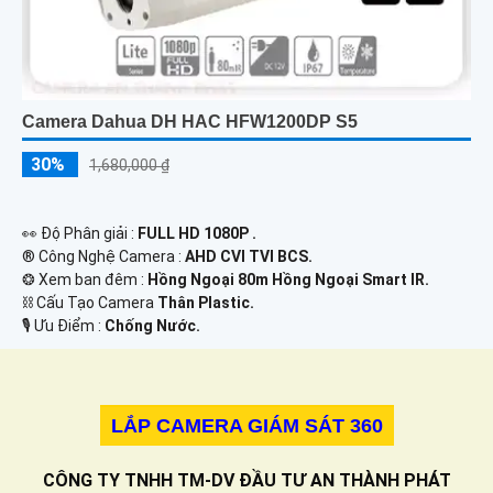
Camera Dahua DH HAC HFW1200DP S5
30%
1,680,000 ₫
️👀 Độ Phân giải :
FULL HD 1080P .
®️ Công Nghệ Camera :
AHD CVI TVI BCS.
❂ Xem ban đêm :
Hồng Ngoại 80m Hồng Ngoại Smart IR.
⛓ Cấu Tạo Camera
Thân Plastic.
️🎙 Ưu Điểm :
Chống Nước.
LẮP CAMERA GIÁM SÁT 360
CÔNG TY TNHH TM-DV ĐẦU TƯ AN THÀNH PHÁT