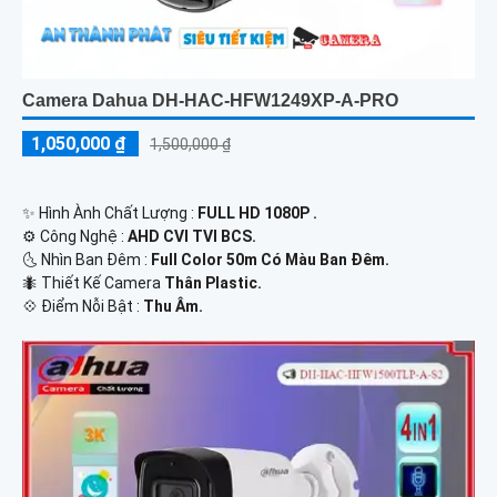
Camera Dahua DH-HAC-HFW1249XP-A-PRO
1,050,000 ₫
1,500,000 ₫
✨ Hình Ành Chất Lượng :
FULL HD 1080P .
⚙ Công Nghệ :
AHD CVI TVI BCS.
🌜 Nhìn Ban Đêm :
Full Color 50m Có Màu Ban Ðêm.
🐜 Thiết Kế Camera
Thân Plastic.
️💠 Điểm Nỗi Bật :
Thu Âm.