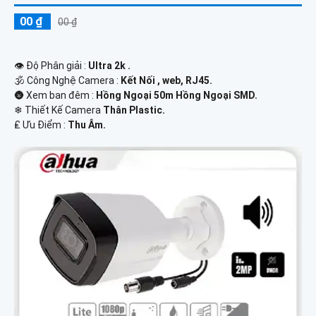
00 ₫
00 ₫
👁 Độ Phân giải :
Ultra 2k .
🕉️ Công Nghệ Camera :
Kết Nối , web, RJ45.
🌚 Xem ban đêm :
Hồng Ngoại 50m Hồng Ngoại SMD.
❄ Thiết Kế Camera
Thân Plastic.
️₤ Ưu Điểm :
Thu Âm.