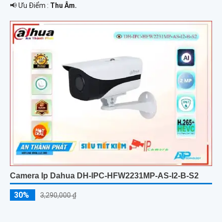
️📢 Ưu Điểm :
Thu Âm.
Camera Ip Dahua DH-IPC-HFW2231MP-AS-I2-B-S2
30%
3,290,000 ₫