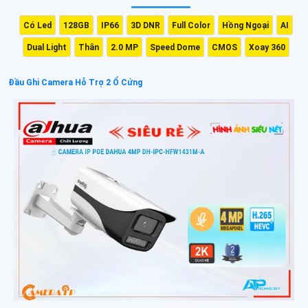
Có Led
128GB
IP66
3D DNR
Full Color
Hồng Ngoại
AI
Dual Light
Thân
2.0 MP
Speed Dome
CMOS
Xoay 360
Đầu Ghi Camera Hỗ Trợ 2 Ổ Cứng