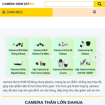
CAMERA GIÁM SÁT
360
DANH MỤC
Camera Wifi Báo
Camera Wifi
Camera Ultra 3k
Camera Ip 4k
Động Dahua
Dahua Có Màu
Dahua
Dahua
Ban Đêm
Camera Đếm
Lắp Camera Ip
Camera Hikvision
Lắp Camera Imou
Người Dahua
Full Color Dahua
Zoom
Full HD 1080P
camera được thiết kế bằng nhựa plastic, mang lại ưu điểm chống oxy hóa tốt,
giúp sản phẩm bền bỉ hơn theo thời gian. Với mức giá thành hợp lý, camera
này rất phù hợp cho gia đình và cửa hàng, đáp ứng nhu cầu giám sát an ninh
hiệu quả. Thiết kế nhẹ và dễ dàng lắp đặt, sản phẩm này không chỉ đảm bảo
tính thẩm mỹ mà còn giúp người dùng tiết kiệm chi phí mà vẫn có hệ thống
CAMERA THÂN LỚN DAHUA
bảo vệ đáng tin cậy.