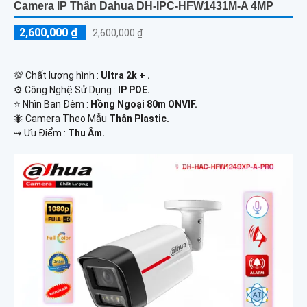
Camera IP Thân Dahua DH-IPC-HFW1431M-A 4MP
2,600,000 ₫
2,600,000 ₫
💯 Chất lượng hình :
Ultra 2k + .
⚙ Công Nghệ Sử Dụng :
IP POE.
⭐ Nhìn Ban Đêm :
Hồng Ngoại 80m ONVIF.
🐜 Camera Theo Mẫu
Thân Plastic.
️⇝ Ưu Điểm :
Thu Âm.