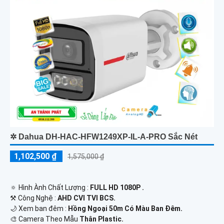
✲ Dahua DH-HAC-HFW1249XP-IL-A-PRO Sắc Nét
1,102,500 ₫
1,575,000 ₫
🔅 Hình Ành Chất Lượng :
FULL HD 1080P .
⚒ Công Nghệ :
AHD CVI TVI BCS.
🌙 Xem ban đêm :
Hồng Ngoại 50m Có Màu Ban Ðêm.
🎨 Camera Theo Mẫu
Thân Plastic.