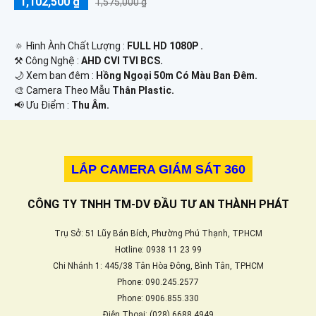
1,102,500 ₫
1,575,000 ₫
🔅 Hình Ành Chất Lượng :
FULL HD 1080P .
⚒ Công Nghệ :
AHD CVI TVI BCS.
🌙 Xem ban đêm :
Hồng Ngoại 50m Có Màu Ban Ðêm.
🎨 Camera Theo Mẫu
Thân Plastic.
️📢 Ưu Điểm :
Thu Âm.
LẮP CAMERA GIÁM SÁT 360
CÔNG TY TNHH TM-DV ĐẦU TƯ AN THÀNH PHÁT
Trụ Sở: 51 Lũy Bán Bích, Phường Phú Thạnh, TP.HCM
Hotline: 0938 11 23 99
Chi Nhánh 1: 445/38 Tân Hòa Đông, Bình Tân, TPHCM
Phone: 090.245.2577
Phone: 0906.855.330
Điện Thoại: (028) 6688.4949