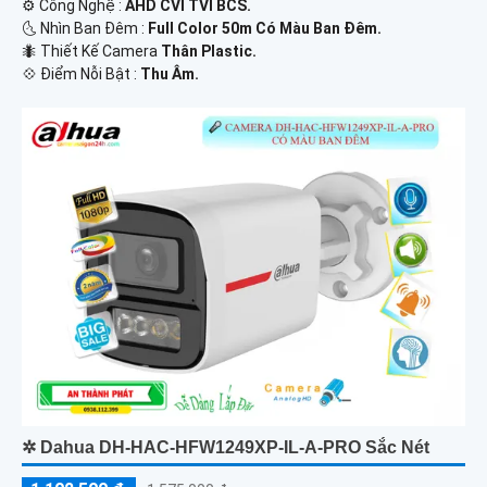
⚙ Công Nghệ :
AHD CVI TVI BCS.
🌜 Nhìn Ban Đêm :
Full Color 50m Có Màu Ban Ðêm.
🐜 Thiết Kế Camera
Thân Plastic.
️💠 Điểm Nỗi Bật :
Thu Âm.
✲ Dahua DH-HAC-HFW1249XP-IL-A-PRO Sắc Nét