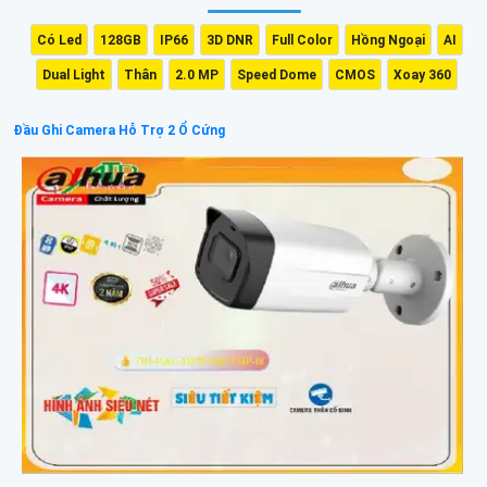
Có Led
128GB
IP66
3D DNR
Full Color
Hồng Ngoại
AI
Dual Light
Thân
2.0 MP
Speed Dome
CMOS
Xoay 360
Đầu Ghi Camera Hỗ Trợ 2 Ổ Cứng