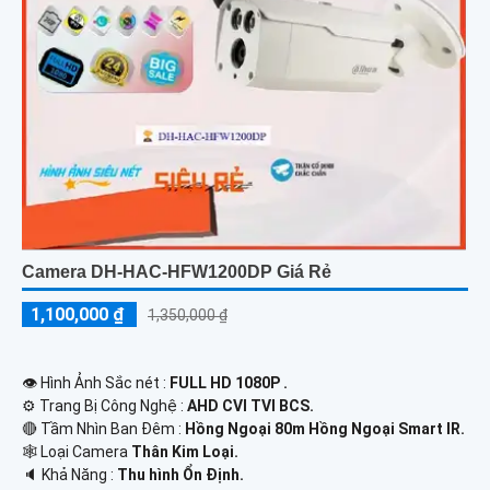
Camera DH-HAC-HFW1200DP Giá Rẻ
1,100,000 ₫
1,350,000 ₫
👁 Hình Ảnh Sắc nét :
FULL HD 1080P .
⚙ Trang Bị Công Nghệ :
AHD CVI TVI BCS.
🔴 Tầm Nhìn Ban Đêm :
Hồng Ngoại 80m Hồng Ngoại Smart IR.
🕸️ Loại Camera
Thân Kim Loại.
️🔈 Khả Năng :
Thu hình Ổn Định.