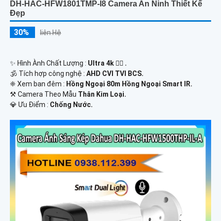
DH-HAC-HFW1801TMP-I8 Camera An Ninh Thiết Kế
Đẹp
30%
liên Hệ
✨ Hình Ành Chất Lượng :
Ultra 4k 👍🏾 .
🕉️ Tích hợp công nghệ :
AHD CVI TVI BCS.
❈ Xem ban đêm :
Hồng Ngoại 80m Hồng Ngoại Smart IR.
⚒ Camera Theo Mẫu
Thân Kim Loại.
️💎 Ưu Điểm :
Chống Nước.