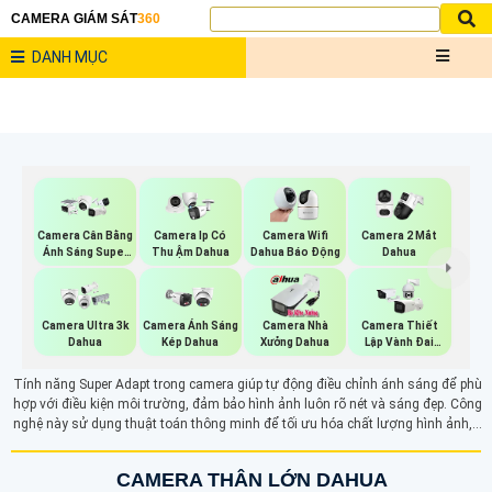
CAMERA GIÁM SÁT
360
DANH MỤC
Camera Cân Bằng
Camera Ip Có
Camera Wifi
Camera 2 Mắt
Ánh Sáng Super
Thu Ậm Dahua
Dahua Báo Động
Dahua
Adapt
Camera Ultra 3k
Camera Ánh Sáng
Camera Nhà
Camera Thiết
Dahua
Kép Dahua
Xưởng Dahua
Lập Vành Đai
Dahua
Tính năng Super Adapt trong camera giúp tự động điều chỉnh ánh sáng để phù
hợp với điều kiện môi trường, đảm bảo hình ảnh luôn rõ nét và sáng đẹp. Công
nghệ này sử dụng thuật toán thông minh để tối ưu hóa chất lượng hình ảnh,
giảm thiểu ánh sáng chói và vùng tối. Nhờ khả năng nhận diện và điều chỉnh
theo ánh sáng thay đổi nhanh chóng, Super Adapt mang lại hình ảnh chi tiết
CAMERA THÂN LỚN DAHUA
và sắc nét trong mọi điều kiện.