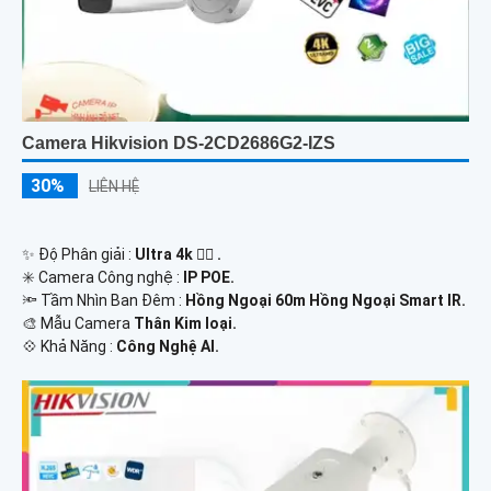
Camera Hikvision DS-2CD2686G2-IZS
30%
LIÊN HỆ
✨ Độ Phân giải :
Ultra 4k 👍🏾 .
✳️ Camera Công nghệ :
IP POE.
🔦 Tầm Nhìn Ban Đêm :
Hồng Ngoại 60m Hồng Ngoại Smart IR.
🎨 Mẫu Camera
Thân Kim loại.
️💠 Khả Năng :
Công Nghệ AI.