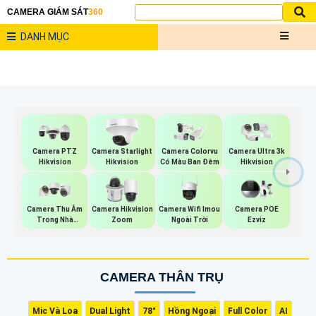
CAMERA GIÁM SÁT
360
DANH MỤC
Camera PTZ
Camera Starlight
Camera Colorvu
Camera Ultra 3k
Hikvision
Hikvision
Có Màu Ban Đêm
Hikvision
Camera Wifi Imou
Camera Thu Âm
Camera Hikvision
Camera POE
Ngoài Trời
Trong Nhà
Zoom
Ezviz
Hikvision
CAMERA THÂN TRỤ
Mic Và Loa
Dual Light
78°
Hồng Ngoại
Full Color
AI