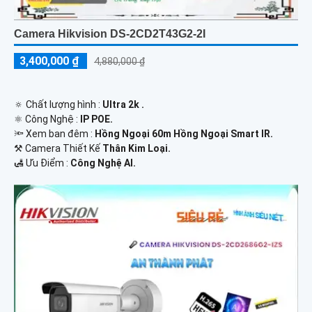
Camera Hikvision DS-2CD2T43G2-2I
3,400,000 ₫
4,880,000 ₫
🔅 Chất lượng hình :
Ultra 2k .
⚛️ Công Nghệ :
IP POE.
🔦 Xem ban đêm :
Hồng Ngoại 60m Hồng Ngoại Smart IR.
⚒ Camera Thiết Kế
Thân Kim Loại.
️🛃 Ưu Điểm :
Công Nghệ AI.