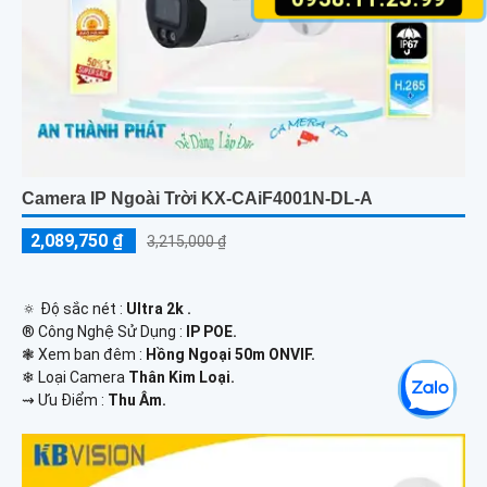
Camera IP Ngoài Trời KX-CAiF4001N-DL-A
2,089,750 ₫
3,215,000 ₫
🔅 Độ sắc nét :
Ultra 2k .
®️ Công Nghệ Sử Dụng :
IP POE.
❃ Xem ban đêm :
Hồng Ngoại 50m ONVIF.
❄ Loại Camera
Thân Kim Loại.
️⇝ Ưu Điểm :
Thu Âm.