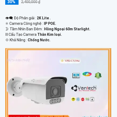
30%
2,400,000 ₫
👁️‍🗨 Độ Phân giải :
2K Lite .
⚛️ Camera Công nghệ :
IP POE.
🌛 Tầm Nhìn Ban Đêm :
Hồng Ngoại 60m Starlight.
⛓ Cấu Tạo Camera
Thân Kim loại.
️💠 Khả Năng :
Chống Nước.