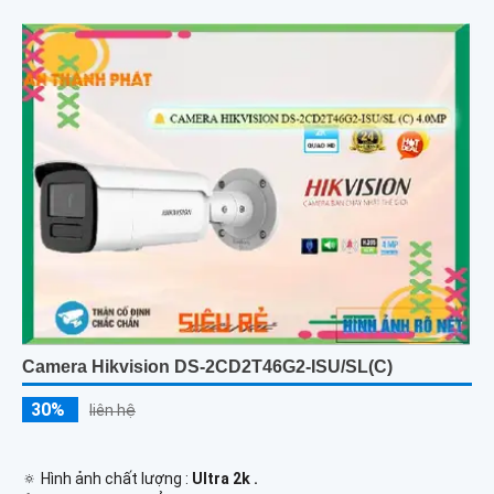
Camera Hikvision DS-2CD2T46G2-ISU/SL(C)
30%
liên hệ
🔅 Hình ảnh chất lượng :
Ultra 2k .