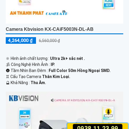
Camera Kbvision KX-CAiF5003N-DL-AB
4,264,000 ₫
6,560,000 ₫
🔆 Hình ảnh chất lượng :
Ultra 2k+ sắc nét .
🕉️ Công Nghệ Hình Ảnh :
IP.
🌚 Tầm Nhìn Ban Đêm :
Full Color 50m Hồng Ngoại SMD.
♊ Cấu Tạo Camera
Thân Kim Loại.
️🔮 Khả Năng :
Thu Âm.
0938.11.23.99