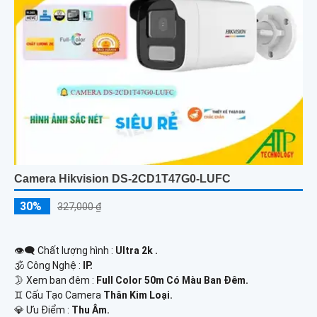
Camera Hikvision DS-2CD1T47G0-LUFC
30%
327,000 ₫
👁️‍🗨 Chất lượng hình :
Ultra 2k .
🕉️ Công Nghệ :
IP.
🌛 Xem ban đêm :
Full Color 50m Có Màu Ban Đêm.
♊ Cấu Tạo Camera
Thân Kim Loại.
️💎 Ưu Điểm :
Thu Âm.