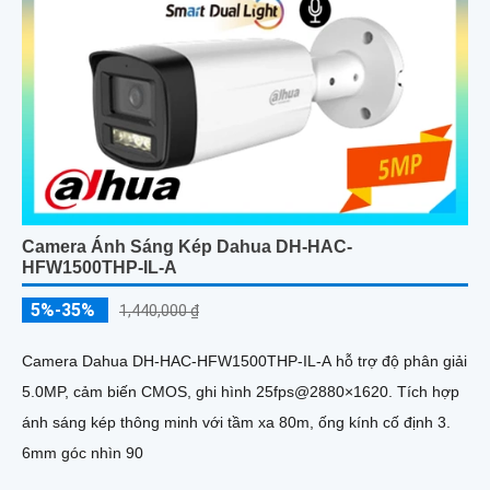
Camera Ánh Sáng Kép Dahua DH-HAC-
HFW1500THP-IL-A
5%-35%
1,440,000 ₫
Camera Dahua DH-HAC-HFW1500THP-IL-A hỗ trợ độ phân giải
5.0MP, cảm biến CMOS, ghi hình 25fps@2880×1620. Tích hợp
ánh sáng kép thông minh với tầm xa 80m, ống kính cố định 3.
6mm góc nhìn 90