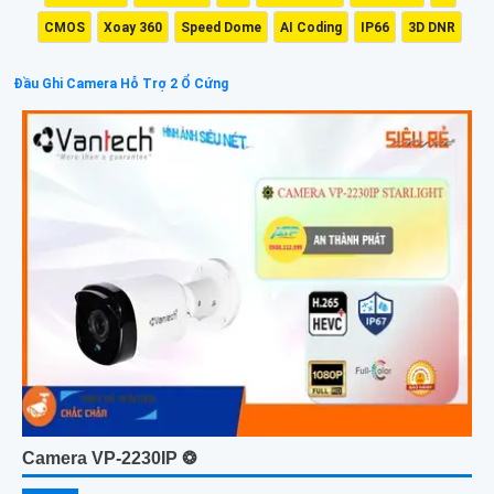
CMOS
Xoay 360
Speed Dome
AI Coding
IP66
3D DNR
Đầu Ghi Camera Hỗ Trợ 2 Ổ Cứng
Camera VP-2230IP ❂