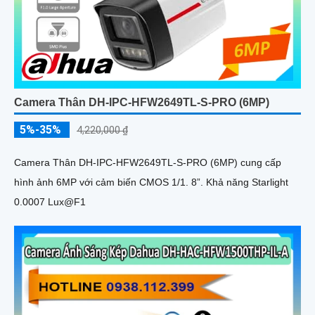
Camera Thân DH-IPC-HFW2649TL-S-PRO (6MP)
5%-35%
4,220,000 ₫
Camera Thân DH-IPC-HFW2649TL-S-PRO (6MP) cung cấp
hình ảnh 6MP với cảm biến CMOS 1/1. 8”. Khả năng Starlight
0.0007 Lux@F1