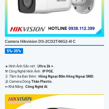
Camera Hikvision DS-2CD2T46G2-4I C
5%-35%
☀️ Hình Ảnh Sắc nét :
Ultra 2k + .
⚒ Công Nghệ Hình Ảnh :
IP POE.
🌛 Tầm Xa Ban Đêm :
Hồng Ngoại 80m Hồng Ngoại SMD.
🕉️ Camera Dòng
Thân Plastic.
️↭ Khả Năng :
Công Nghệ AI.