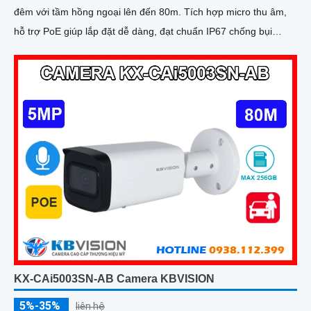
đêm với tầm hồng ngoại lên đến 80m. Tích hợp micro thu âm,
hỗ trợ PoE giúp lắp đặt dễ dàng, đạt chuẩn IP67 chống bụi
nước, hoạt động bền bỉ trong mọi điều kiện
KX-CAi5003SN-AB Camera KBVISION
5%-35%
liên hệ