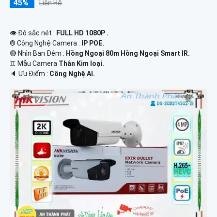
45%
Liên Hệ
👁 Độ sắc nét :
FULL HD 1080P .
®️ Công Nghệ Camera :
IP POE.
🔴 Nhìn Ban Đêm :
Hồng Ngoại 80m Hồng Ngoại Smart IR.
♊ Mẫu Camera
Thân Kim loại.
️🔈 Ưu Điểm :
Công Nghệ AI.