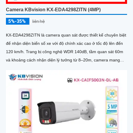
Camera KBvision KX-EDA4298ZITN (4MP)
5%-35%
liên hệ
KX-EDA4298ZITN là camera quan sát được thiết kế chuyên biệt
để nhận diện biển số xe với độ chính xác cao ở tốc độ lên đến
120 km/h. Trang bị công nghệ WDR 140dB, tầm quan sát 60m
và khoảng cách nhận diện lý tưởng từ 8–20m, camera mang
đến hình ảnh sắc nét trong mọi điều kiện ánh sáng