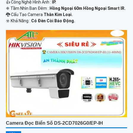
👍 Công Nghệ Hình Ảnh :
IP.
❈ Tầm Nhìn Ban Đêm :
Hồng Ngoại 60m Hồng Ngoại Smart IR.
🐉️ Cấu Tạo Camera
Thân Kim Loại.
️☣️ Khả Năng :
Có Đèn Còi Báo Động.
Camera Đọc Biển Số DS-2CD7026G0/EP-IH