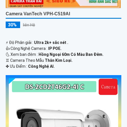
Camera VanTech VPH-C519AI
30%
liên Hệ
️⚡ Độ Phân giải :
Ultra 2k+ sắc nét .
👍 Công Nghệ Camera :
IP POE.
🌜 Xem ban đêm :
Hồng Ngoại 60m Có Màu Ban Đêm.
♊ Camera Theo Mẫu
Thân Kim Loại.
️✤ Ưu Điểm :
Công Nghệ AI.