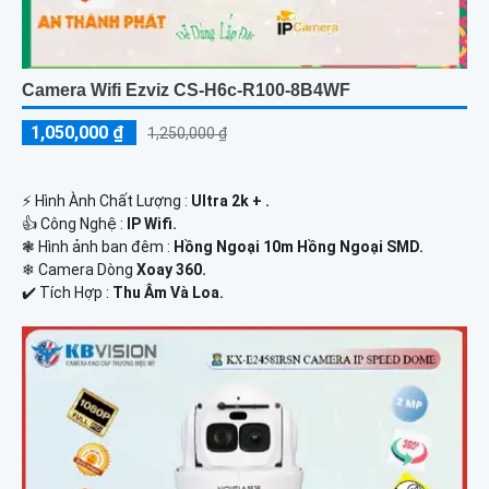
Camera Wifi Ezviz CS-H6c-R100-8B4WF
1,050,000 ₫
1,250,000 ₫
️⚡ Hình Ành Chất Lượng :
Ultra 2k + .
👍 Công Nghệ :
IP Wifi.
❃ Hình ảnh ban đêm :
Hồng Ngoại 10m Hồng Ngoại SMD.
❄ Camera Dòng
Xoay 360.
️✔️ Tích Hợp :
Thu Âm Và Loa.