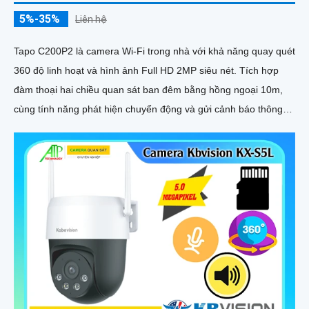
Camera Uniview IPC675LFW-AX4DUPKC-VG
5,850,000 ₫
9,000,000 ₫
IPC675LFW-AX4DUPKC-VG là camera có thể báo động trực
tiếp đến đối tượng xâm nhập bằng đèn chớp và còi hú, tích hợp
thêm khả năng xoay 360 độ và ống kính zoom, trang bị các tính
năng thông minh như năng ngăn chăn xâm nhập thông minh
tránh được tính trạng báo động giả