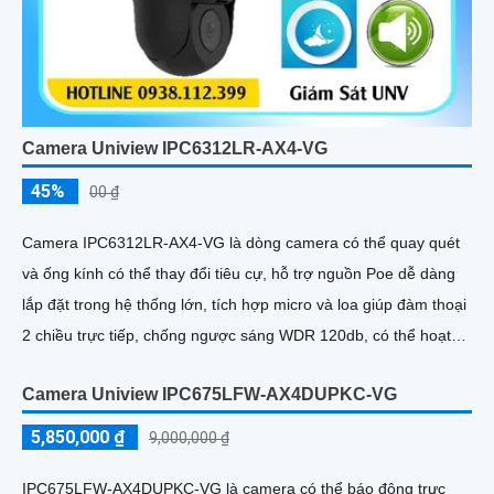
45%
LIÊN HỆ
Camera quan sát POE SD6AL245GB-HNV hỗ trợ Hình sáng
Sony STARVIS CMOS và xử lý mạnh mẽ. Cấu hình Nhận diện
và khoanh vùng mặt người thỏa mãn nhu cầu quan sát