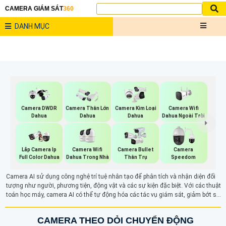
CAMERA GIÁM SÁT
360
DANH MỤC
Camera Wifi
Camera DWDR
Camera Thân Lớn
Camera Kim Loại
Dahua Ngoài Trời
Dahua
Dahua
Dahua
Camera Wifi
Lắp Camera Ip
Camera Bullet
Camera
Dahua Trong Nhà
Full Color Dahua
Thân Trụ
Speedom
Camera AI sử dụng công nghệ trí tuệ nhân tạo để phân tích và nhận diện đối
tượng như người, phương tiện, động vật và các sự kiện đặc biệt. Với các thuật
toán học máy, camera AI có thể tự động hóa các tác vụ giám sát, giảm bớt sự
can thiệp của con người. Tính năng nhận diện khuôn mặt, phát hiện xâm nhập
và các chức năng thông minh khác giúp nâng cao độ chính xác và hiệu quả
CAMERA THEO DỎI CHUYỂN ĐỘNG
trong việc bảo vệ an ninh.