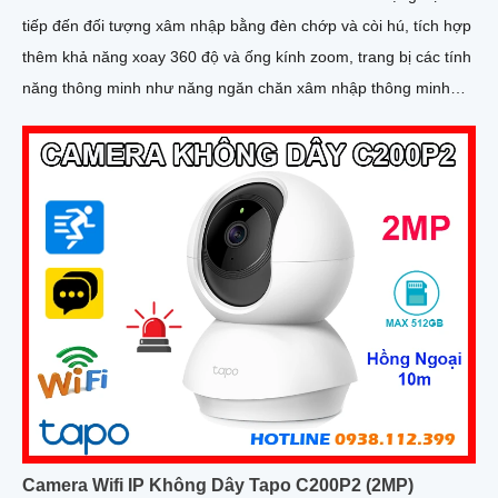
Camera Uniview IPC6312LR-AX4-VG
45%
00 ₫
Camera IPC6312LR-AX4-VG là dòng camera có thể quay quét
và ống kính có thể thay đổi tiêu cự, hỗ trợ nguồn Poe dễ dàng
lắp đặt trong hệ thống lớn, tích hợp micro và loa giúp đàm thoại
2 chiều trực tiếp, chống ngược sáng WDR 120db, có thể hoạt
động độc lập nhờ ke cắm thẻ nhớ 256GB