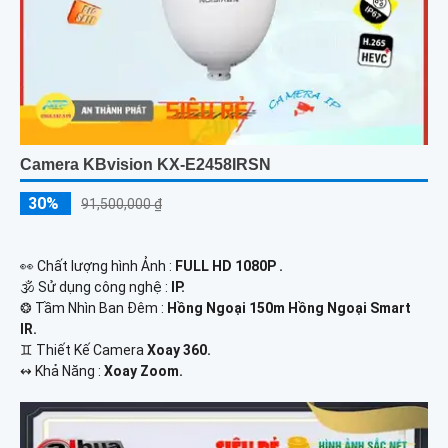
Camera KBvision KX-E2458IRSN
30%
91,500,000 ₫
️👀 Chất lượng hình Ảnh :
FULL HD 1080P .
🕉️ Sử dụng công nghệ :
IP.
❂ Tầm Nhìn Ban Đêm :
Hồng Ngoại 150m Hồng Ngoại Smart
IR.
♊ Thiết Kế Camera
Xoay 360.
️↭ Khả Năng :
Xoay Zoom.