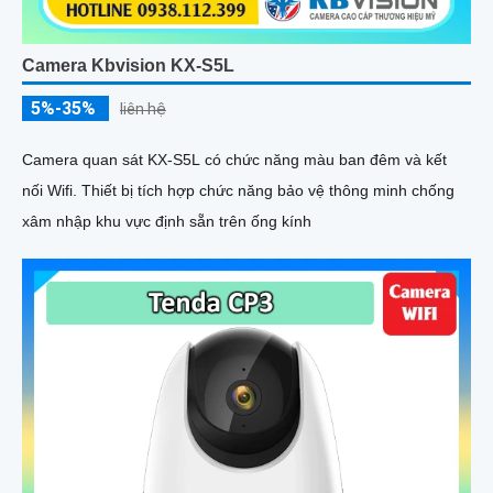
Camera Wifi IP Không Dây Tapo C200P2 (2MP)
5%-35%
Liên hệ
Tapo C200P2 là camera Wi-Fi trong nhà với khả năng quay quét
360 độ linh hoạt và hình ảnh Full HD 2MP siêu nét. Tích hợp
đàm thoại hai chiều quan sát ban đêm bằng hồng ngoại 10m,
cùng tính năng phát hiện chuyển động và gửi cảnh báo thông
minh, camera giúp bạn theo dõi ngôi nhà mọi lúc, mọi nơi