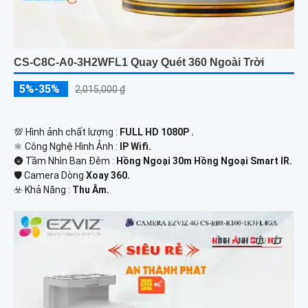
CS-C8C-A0-3H2WFL1 Quay Quét 360 Ngoài Trời
5%-35%
2,015,000 ₫
💯 Hình ảnh chất lượng :
FULL HD 1080P .
⚛️ Công Nghệ Hình Ảnh :
IP Wifi.
🌚 Tầm Nhìn Ban Đêm :
Hồng Ngoại 30m Hồng Ngoại Smart IR.
🛡 Camera Dòng
Xoay 360.
️☣️ Khả Năng :
Thu Âm.