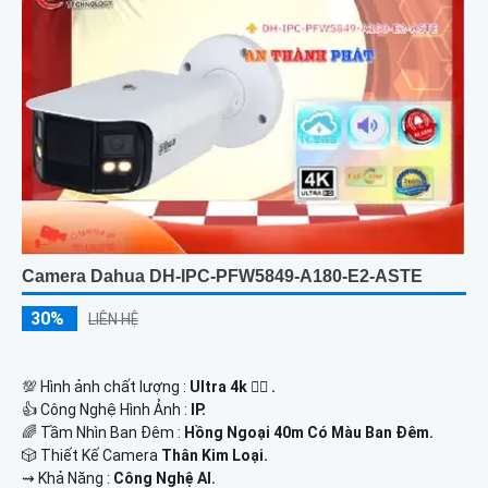
Camera Dahua DH-IPC-PFW5849-A180-E2-ASTE
30%
LIÊN HỆ
💯 Hình ảnh chất lượng :
Ultra 4k 👍🏾 .
👍 Công Nghệ Hình Ảnh :
IP.
🌈 Tầm Nhìn Ban Đêm :
Hồng Ngoại 40m Có Màu Ban Đêm.
🎲 Thiết Kế Camera
Thân Kim Loại.
️⇝ Khả Năng :
Công Nghệ AI.