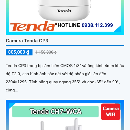
Camera Kbvision KX-S5L
5%-35%
liên hệ
Camera quan sát KX-S5L có chức năng màu ban đêm và kết
nối Wifi. Thiết bị tích hợp chức năng bảo vệ thông minh chống
xâm nhập khu vực định sẵn trên ống kính