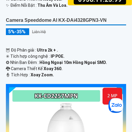
Camera KX-AM10W
1,600,000 ₫
2,100,000 ₫
☀️ Độ sắc nét :
10 MP.
🌠 Công Nghệ Camera :
IP Wifi.
🌈 Video Ban Đêm :
Full Color 30m Có Màu Ban Ðêm.
🎨 Camera Thiết Kế
2 Mắt Trong Nhà.
️🎙 Ưu Điểm :
Thu Âm Và Loa.