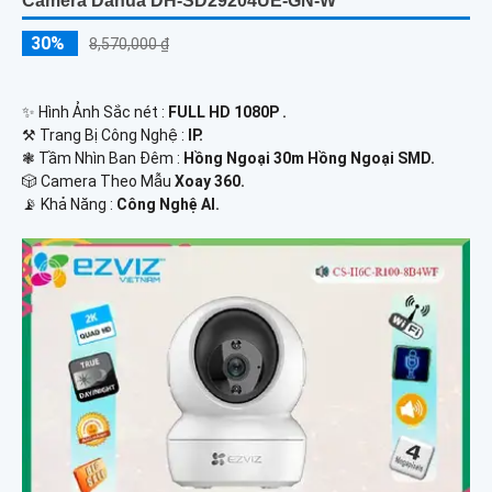
Camera Dahua DH-SD29204UE-GN-W
30%
8,570,000 ₫
✨ Hình Ảnh Sắc nét :
FULL HD 1080P .
⚒ Trang Bị Công Nghệ :
IP.
❃ Tầm Nhìn Ban Đêm :
Hồng Ngoại 30m Hồng Ngoại SMD.
🎲 Camera Theo Mẫu
Xoay 360.
️📡 Khả Năng :
Công Nghệ AI.