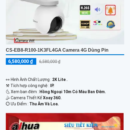
CS-EB8-R100-1K3FL4GA Camera 4G Dùng Pin
6,580,000 ₫
6,580,000 ₫
️👀 Hình Ành Chất Lượng :
2K Lite .
⚒ Tích hợp công nghệ :
IP.
🌜 Xem ban đêm :
Hồng Ngoại 10m Có Màu Ban Đêm.
🤹 Camera Thiết Kế
Xoay 360.
️💮 Ưu Điểm :
Thu Âm Và Loa.