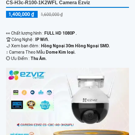
CS-H3c-R100-1K2WFL Camera Ezviz
1,400,000 ₫
1,600,000 ₫
️👀 Chất lượng hình :
FULL HD 1080P .
🏆 Công Nghệ :
IP Wifi.
🌙 Xem ban đêm :
Hồng Ngoại 30m Hồng Ngoại SMD.
↕️ Camera Theo Mẫu
Dome Kim loại.
️💮 Ưu Điểm :
Thu Âm.