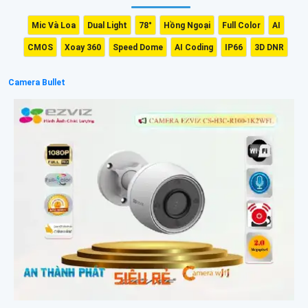
Mic Và Loa
Dual Light
78°
Hồng Ngoại
Full Color
AI
CMOS
Xoay 360
Speed Dome
AI Coding
IP66
3D DNR
Camera Bullet