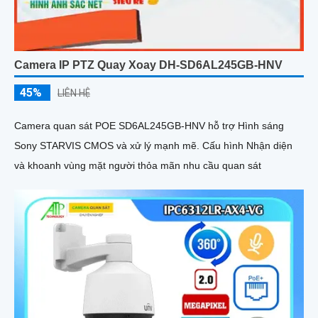
megapixel, đèn trợ sáng Full Color tới 30m, khả năng quay quét
360 cùng chuẩn chống nước IP67 giúp camera hoạt động và
thu được...
Camera IP PTZ Quay Xoay DH-SD6AL245GB-HNV