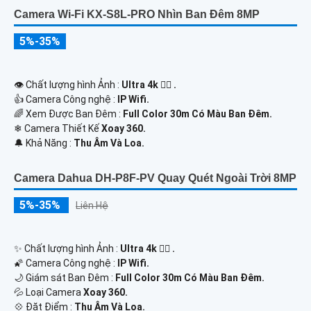
1,087,800 ₫
1,554,000 ₫
Tenda CH7-WCA trang bị cảm biến CMOS 1/3" và độ phân giải
lên đến 2880×1620, hỗ trợ H.265, giúp ghi hình chi tiết và mượt
mà. Khả năng nhìn ban đêm thông minh với 4 đèn hồng...