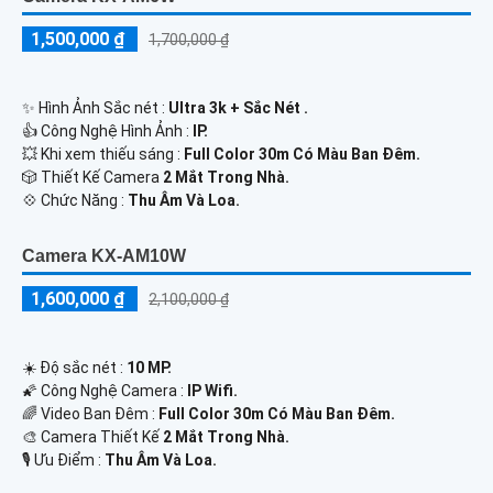
2304×1296. Tính năng quay ngang 355° và dọc -65° đến 90°,
cùng...
Tenda CH7-WCA Camera Wifi Ngoài Trời