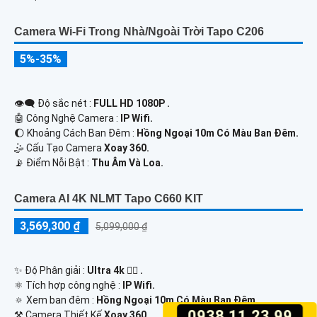
Camera KX-AM6W
1,500,000 ₫
1,700,000 ₫
✨ Hình Ảnh Sắc nét :
Ultra 3k + Sắc Nét .
👍 Công Nghệ Hình Ảnh :
IP.
💥 Khi xem thiếu sáng :
Full Color 30m Có Màu Ban Ðêm.
🎲 Thiết Kế Camera
2 Mắt Trong Nhà.
️💠 Chức Năng :
Thu Âm Và Loa.
0938.11.23.99