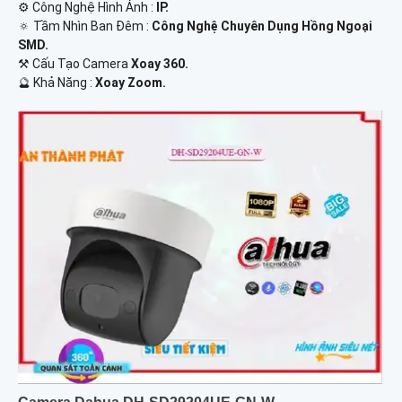
⚙ Công Nghệ Hình Ảnh :
IP.
🔅 Tầm Nhìn Ban Đêm :
Công Nghệ Chuyên Dụng Hồng Ngoại
SMD.
⚒ Cấu Tạo Camera
Xoay 360.
️🔮 Khả Năng :
Xoay Zoom.