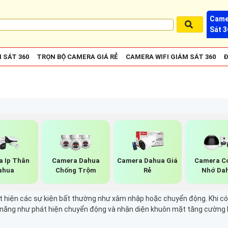
Came
Sát 3
 SÁT 360
TRỌN BỘ CAMERA GIÁ RẺ
CAMERA WIFI GIÁM SÁT 360
Đ
a Ip Thân
Camera Dahua
Camera Dahua Giá
Camera C
ahua
Chống Trộm
Rẻ
Nhớ Da
t hiện các sự kiện bất thường như xâm nhập hoặc chuyển động. Khi có 
h năng như phát hiện chuyển động và nhận diện khuôn mặt tăng cường hi