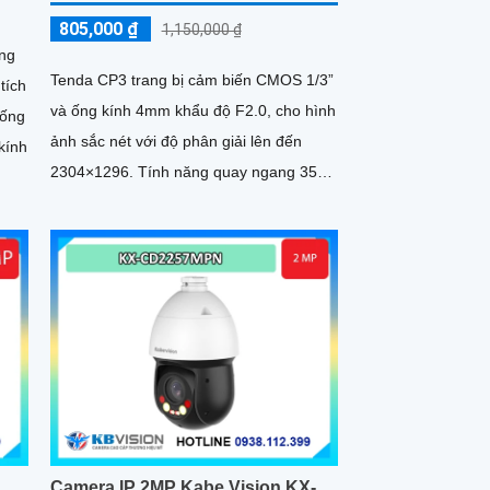
805,000 ₫
1,150,000 ₫
ng
Tenda CP3 trang bị cảm biến CMOS 1/3”
và ống kính 4mm khẩu độ F2.0, cho hình
hống
ảnh sắc nét với độ phân giải lên đến
kính
2304×1296. Tính năng quay ngang 355°
và dọc -65° đến 90°, cùng...
Camera IP 2MP Kabe Vision KX-