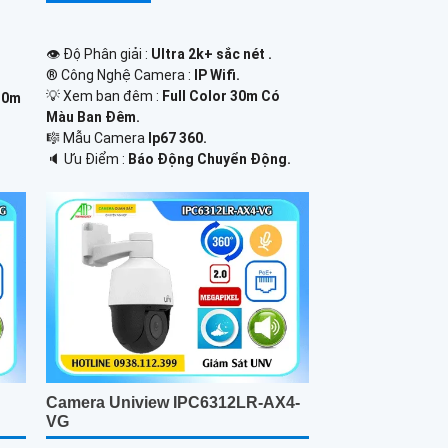
👁 Độ Phân giải :
Ultra 2k+ sắc nét .
®️ Công Nghệ Camera :
IP Wifi.
💡 Xem ban đêm :
Full Color 30m Có
30m
Màu Ban Ðêm.
🎼️ Mẫu Camera
Ip67 360.
️🔈 Ưu Điểm :
Báo Động Chuyển Động.
Camera Uniview IPC6312LR-AX4-
VG