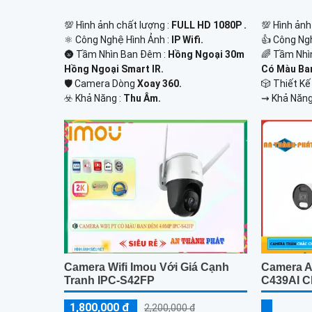
💯 Hình ảnh
💯 Hình ảnh chất lượng :
FULL HD 1080P .
👍 Công Ng
⚛️ Công Nghệ Hình Ảnh :
IP Wifi.
🌈 Tầm Nhì
🌚 Tầm Nhìn Ban Đêm :
Hồng Ngoại 30m
Có Màu Ba
Hồng Ngoại Smart IR.
🎲 Thiết K
🛡 Camera Dòng
Xoay 360.
️⇝ Khả Năng
️☣️ Khả Năng :
Thu Âm.
Camera Wifi Imou Với Giá Cạnh
Camera A
Tranh IPC-S42FP
C439AI C
1,800,000 ₫
2,200,000 ₫