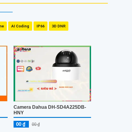
me
AI Coding
IP66
3D DNR
Camera Dahua DH-SD4A225DB-
HNY
00 ₫
00 ₫