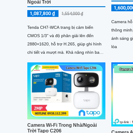
Ngoài Trời
1,600,00
1,087,800 ₫
1,554,000 ₫
Camera hỗ 
Tenda CH7-WCA trang bị cảm biến
thông minh
CMOS 1/3" và độ phân giải lên đến
ánh sáng gi
2880×1620, hỗ trợ H.265, giúp ghi hình
lóa
chi tiết và mượt mà. Khả năng nhìn ban
đêm thông minh với 4 đèn hồng...
Camera Wi-Fi Trong Nhà/Ngoài
Trời Tapo C206
Camera A