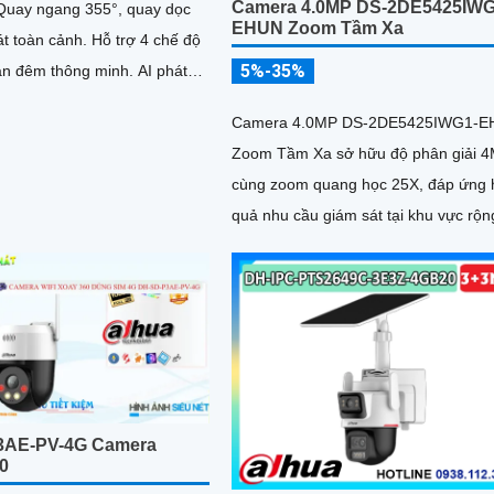
Camera 4.0MP DS-2DE5425IWG
. Quay ngang 355°, quay dọc
EHUN Zoom Tầm Xa
t toàn cảnh. Hỗ trợ 4 chế độ
5%-35%
an đêm thông minh. AI phát
, phương tiện và Smart
Camera 4.0MP DS-2DE5425IWG1-
Zoom Tầm Xa sở hữu độ phân giải 
cùng zoom quang học 25X, đáp ứng 
quả nhu cầu giám sát tại khu vực rộn
3AE-PV-4G Camera
0