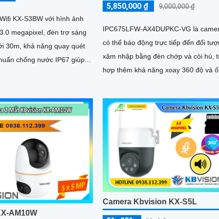
5,850,000 ₫
9,000,000 ₫
Wifi KX-S3BW với hình ảnh
IPC675LFW-AX4DUPKC-VG là came
3.0 megapixel, đèn trợ sáng
có thể báo động trực tiếp đến đối tư
tới 30m, khả năng quay quét
xâm nhập bằng đèn chớp và còi hú, t
huẩn chống nước IP67 giúp
hợp thêm khả năng xoay 360 độ và 
t động và thu được...
kính zoom, trang bị các tính năng th
minh như năng ngăn chăn xâm nhập
thông minh tránh được tính trạng bá
động giả
Camera Kbvision KX-S5L
KX-AM10W