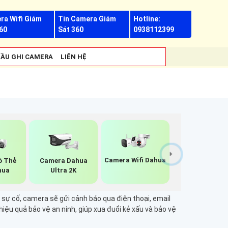
ra Wifi Giám
Tin Camera Giám
Hotline:
60
Sát 360
0938112399
ẦU GHI CAMERA
LIÊN HỆ
Camera Wifi Dahua
ó Thẻ
Camera Dahua
hua
Ultra 2K
sự cố, camera sẽ gửi cảnh báo qua điện thoại, email
ệu quả bảo vệ an ninh, giúp xua đuổi kẻ xấu và bảo vệ