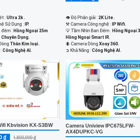
ét :
Ultra 2k .
👁 Độ Phân giải :
2K Lite .
ệ Sử Dụng :
IP.
⚒ Camera Công nghệ :
IP Wifi.
 đêm :
Hồng Ngoại 25m
💡 Tầm Nhìn Ban Đêm :
Hồng Ngoại 
 Chuyên Dụng.
Hồng Ngoại Smart IR.
 Dòng
Thân Kim loại.
🐜 Camera Dòng
Xoay 360.
 :
Công Nghệ AI.
️➲ Khả Năng :
Công Nghệ AI.
ifi Kbvision KX-S3BW
Camera Uniview IPC675LFW-
AX4DUPKC-VG
0 ₫
1,800,000 ₫