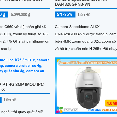
DAi4328GPN3-VN
0 ₫
5%-35%
5,099,000 ₫
Liên Hệ
o C660 với độ phân giải 4K
Camera Speeddome AI KX-
2160), zoom kỹ thuật số 18×,
DAi4328GPN3-VN được trang bị cảm
Fi 2. 4/5 GHz và pin lithium-ion
biến 4MP, zoom quang 32x, zoom số
sạc lại
và hỗ trợ chuẩn nén H.265+. Độ nhạ
sáng 0
P PT 4G 3MP IMOU IPC-
T-X
Liên hệ
ngoài trời quay quét 3MP