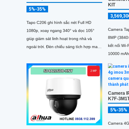
KIT
5%-35%
3,569,30
Tapo C206 ghi hình sắc nét Full HD
Camera Tap
1080p, xoay ngang 340° và dọc 105°
8MP (3840×
giúp giám sát linh hoạt trong nhà và
kết nối Wi-
ngoài trời. Đèn chiếu sáng tích hợp mang
10000 mAh 
lại hình ảnh màu ban đêm
Camera I
K7F-3M1
5%-35%
Camera 4G 