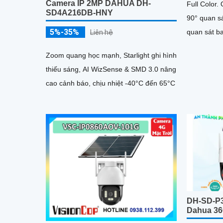
Camera IP 2MP DAHUA DH-
Full Color
SD4A216DB-HNY
90° quan sá
5%-35%
quan sát b
Liên hệ
hiện người
Zoom quang học mạnh, Starlight ghi hình
Tracking
thiếu sáng, AI WizSense & SMD 3.0 nâng
cao cảnh báo, chịu nhiệt -40°C đến 65°C
DH-SD-P
Dahua 36