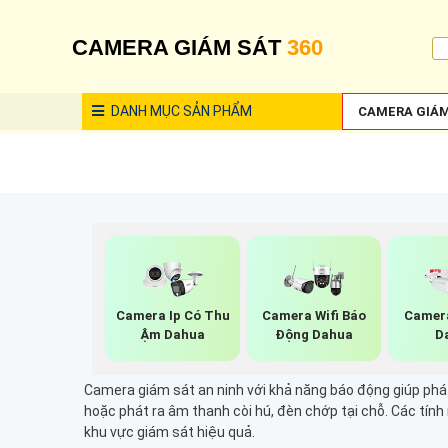
CAMERA GIÁM SÁT
360
DANH MỤC
SẢN PHẨM
CAMERA GIÁM
Camera Ip Có Thu
Camera Wifi Báo
Camer
Ậm Dahua
Động Dahua
D
Camera giám sát an ninh với khả năng báo động giúp phá
hoặc phát ra âm thanh còi hú, đèn chớp tại chỗ. Các tín
khu vực giám sát hiệu quả.