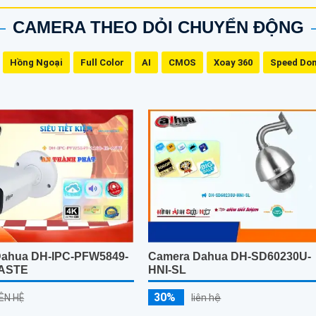
CAMERA THEO DỎI CHUYỂN ĐỘNG
Hồng Ngoại
Full Color
AI
CMOS
Xoay 360
Speed Do
Dahua DH-IPC-PFW5849-
Camera Dahua DH-SD60230U-
-ASTE
HNI-SL
30%
IÊN HỆ
liên hệ