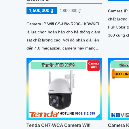
1,600,000 ₫
1,800,000 ₫
Camera IP 
chất lượng 
Camera IP Wifi CS-H8c-R200-1K3WKFL
Full Color 
là lựa chọn hoàn hảo cho hệ thống giám
360 cùng c
sát chất lượng cao. Với độ phân giải lên
camera hoạ
đến 4.0 megapixel, camera này mang
đến hình ảnh sắc nét
Tenda CH7-WCA Camera Wifi
Camera 