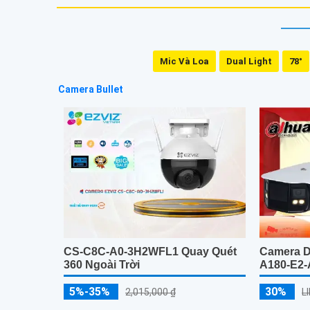
Mic Và Loa
Dual Light
78°
Camera Bullet
Camera 
CS-C8C-A0-3H2WFL1 Quay Quét
A180-E2
360 Ngoài Trời
30%
5%-35%
L
2,015,000 ₫