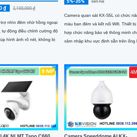
5%-35%
liên hệ
0 ₫
2,100,000 ₫
Camera quan sát KX-S5L có chức nă
trợ nhìn đêm nhờ hồng ngoại
màu ban đêm và kết nối Wifi. Thiết bị tích
, tự động điều chỉnh cường độ
hợp chức năng bảo vệ thông minh c
úp hình ảnh rõ nét, không bị
xâm nhập khu vực định sẵn trên ống 
I 4K NLMT Tapo C660
Camera Speeddome AI KX-