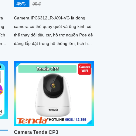
45%
00 ₫
ra
Camera IPC6312LR-AX4-VG là dòng
ợng
camera có thể quay quét và ống kính có
ích
thể thay đổi tiêu cự, hỗ trợ nguồn Poe dễ
ống
dàng lắp đặt trong hệ thống lớn, tích hợp
ông
micro và loa giúp đàm thoại 2 chiều trực
tiếp, chống ngược sáng WDR 120db, có
o
thể hoạt động độc lập nhờ ke cắm thẻ
nhớ 256GB
Camera Tenda CP3