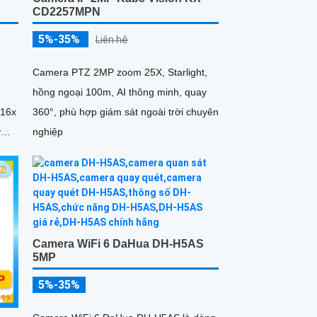
CD2257MPN
5%-35%
Liên hệ
Camera PTZ 2MP zoom 25X, Starlight,
hồng ngoại 100m, AI thông minh, quay
 16x
360°, phù hợp giám sát ngoài trời chuyên
y
nghiệp
Camera WiFi 6 DaHua DH-H5AS
5MP
5%-35%