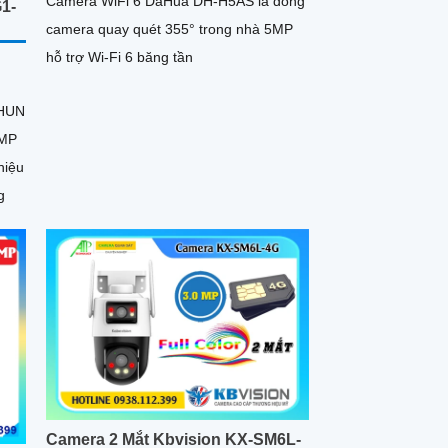
Camera WiFi 6 DaHua DH-H5AS là dòng
1-
camera quay quét 355° trong nhà 5MP
hỗ trợ Wi-Fi 6 băng tần
EHUN
4MP
hiệu
g
Camera 2 Mắt Kbvision KX-SM6L-