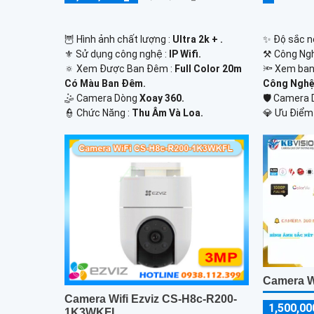
🦉 Hình ảnh chất lượng :
Ultra 2k + .
✨ Độ sắc n
⚜️ Sử dụng công nghệ :
IP Wifi.
⚒ Công Ngh
🔅 Xem Được Ban Đêm :
Full Color 20m
🔦 Xem ban
Có Màu Ban Ðêm.
Công Nghệ
🤹 Camera Dòng
Xoay 360.
🛡 Camera
️👮 Chức Năng :
Thu Âm Và Loa.
️💎 Ưu Điểm
Camera W
Camera Wifi Ezviz CS-H8c-R200-
1,500,00
1K3WKFL