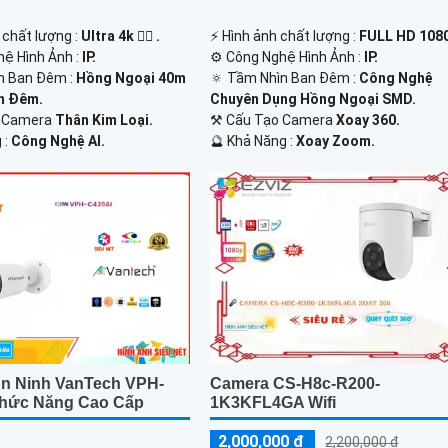
 chất lượng :
Ultra 4k 👍🏾 .
️⚡ Hình ảnh chất lượng :
FULL HD 1080
hệ Hình Ảnh :
IP.
⚙ Công Nghệ Hình Ảnh :
IP.
n Ban Đêm :
Hồng Ngoại 40m
🔅 Tầm Nhìn Ban Đêm :
Công Nghệ
n Đêm.
Chuyên Dụng Hồng Ngoại SMD.
ế Camera
Thân Kim Loại.
⚒ Cấu Tạo Camera
Xoay 360.
 :
Công Nghệ AI.
️🔮 Khả Năng :
Xoay Zoom.
n Ninh VanTech VPH-
Camera CS-H8c-R200-
hức Năng Cao Cấp
1K3KFL4GA Wifi
2,000,000 ₫
2,200,000 ₫