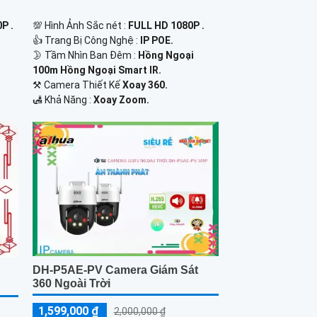
P .
💯 Hình Ảnh Sắc nét :
FULL HD 1080P .
👍 Trang Bị Công Nghệ :
IP POE.
🌛 Tầm Nhìn Ban Đêm :
Hồng Ngoại
100m Hồng Ngoại Smart IR.
⚒ Camera Thiết Kế
Xoay 360.
️🛃 Khả Năng :
Xoay Zoom.
DH-P5AE-PV Camera Giám Sát
360 Ngoài Trời
1,599,000 ₫
2,000,000 ₫