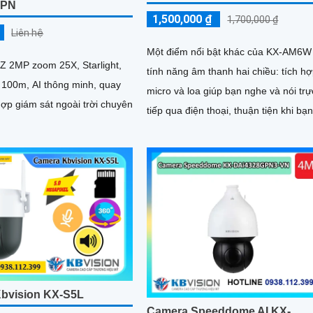
MPN
1,500,000 ₫
1,700,000 ₫
Liên hệ
Một điểm nổi bật khác của KX‑AM6W 
 2MP zoom 25X, Starlight,
tính năng âm thanh hai chiều: tích h
 100m, AI thông minh, quay
micro và loa giúp bạn nghe và nói trự
ợp giám sát ngoài trời chuyên
tiếp qua điện thoại, thuận tiện khi bạ
muốn nhắc nhở người nhà, trò chuyệ
với khách hoặc cảnh báo người lạ. Kết
hợp với khả năng lưu trữ thẻ nhớ và
lại nhanh chóng, đây thực sự là giải 
giám sát thông minh, gọn nhẹ mà vô
cùng hiệu quả
bvision KX-S5L
Camera Speeddome AI KX-