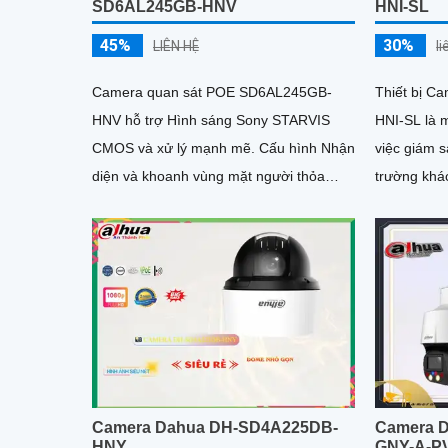
HNI-SL
SD6AL245GB-HNV
30%
45%
l
LIÊN HỆ
Thiết bị C
Camera quan sát POE SD6AL245GB-
HNI-SL là 
HNV hỗ trợ Hình sáng Sony STARVIS
việc giám s
CMOS và xử lý mạnh mẽ. Cấu hình Nhận
trường khác nhau. Với 
diện và khoanh vùng mặt người thỏa
lên đến 2 m
mãn nhu cầu quan sát
Camera Dahua DH-SD4A225DB-
Camera 
HNY
GNY-A-P