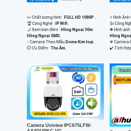
️👀 Chất lượng hình :
FULL HD 1080P .
️⚡ Hình Ành
🏆 Công Nghệ :
IP Wifi.
👍 Công Ng
🌙 Xem ban đêm :
Hồng Ngoại 30m
❃ Hình ảnh
Hồng Ngoại SMD.
Hồng Ngoạ
↕️ Camera Theo Mẫu
Dome Kim loại.
❄ Camera 
️💮 Ưu Điểm :
Thu Âm.
️✔️ Tích Hợp
Camera Uniview IPC675LFW-
AX4DUPKC-VG