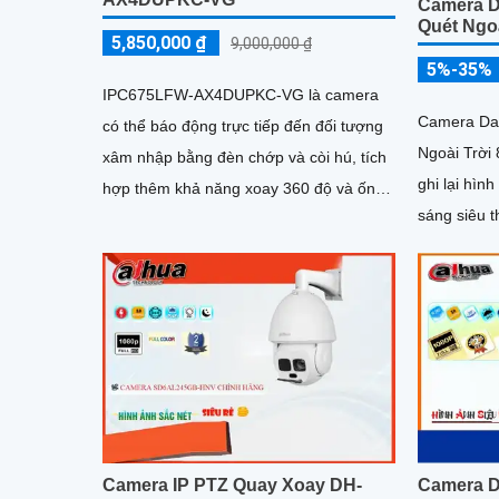
Camera 
Quét Ngo
5,850,000 ₫
9,000,000 ₫
5%-35%
IPC675LFW-AX4DUPKC-VG là camera
Camera Da
có thể báo động trực tiếp đến đối tượng
Ngoài Trời
xâm nhập bằng đèn chớp và còi hú, tích
ghi lại hình ả
hợp thêm khả năng xoay 360 độ và ống
sáng siêu 
kính zoom, trang bị các tính năng thông
công nghệ A
minh như năng ngăn chăn xâm nhập
thông minh tránh được tính trạng báo
động giả
Camera 
Camera IP PTZ Quay Xoay DH-