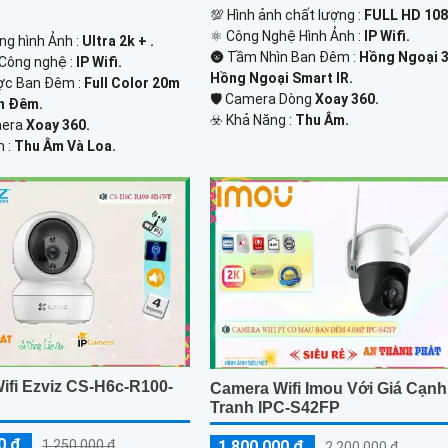
💯 Hình ảnh chất lượng :
FULL HD 108
⚛️ Công Nghệ Hình Ảnh :
IP Wifi.
ng hình Ảnh :
Ultra 2k + .
🌚 Tầm Nhìn Ban Đêm :
Hồng Ngoại 
Công nghệ :
IP Wifi.
Hồng Ngoại Smart IR.
ợc Ban Đêm :
Full Color 20m
🛡 Camera Dòng
Xoay 360.
n Ðêm.
️☣️ Khả Năng :
Thu Âm.
mera
Xoay 360.
m :
Thu Âm Và Loa.
ifi Ezviz CS-H6c-R100-
Camera Wifi Imou Với Giá Cạnh
Tranh IPC-S42FP
0 ₫
1,800,000 ₫
1,250,000 ₫
2,200,000 ₫