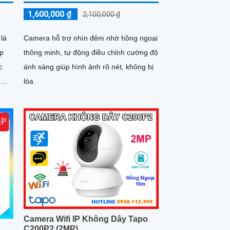
1,600,000 ₫
2,100,000 ₫
là
Camera hỗ trợ nhìn đêm nhờ hồng ngoại
ợp
thông minh, tự động điều chỉnh cường độ
c
ánh sáng giúp hình ảnh rõ nét, không bị
n
lóa
n
 xem
pháp
Camera Wifi IP Không Dây Tapo
C200P2 (2MP)