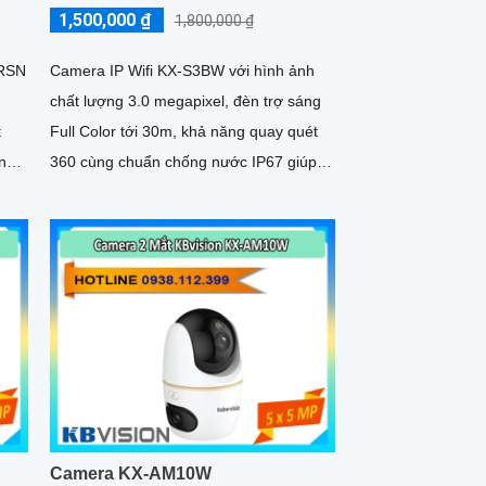
1,500,000 ₫
1,800,000 ₫
IRSN
Camera IP Wifi KX-S3BW với hình ảnh
a
chất lượng 3.0 megapixel, đèn trợ sáng
t
Full Color tới 30m, khả năng quay quét
360 cùng chuẩn chống nước IP67 giúp
camera hoạt động và thu được...
u
Camera KX-AM10W