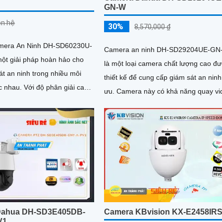
GN-W
iên hệ
30%
8,570,000 ₫
amera An Ninh DH-SD60230U-
Camera an ninh DH-SD29204UE-GN
một giải pháp hoàn hảo cho
là một loại camera chất lượng cao đ
át an ninh trong nhiều môi
thiết kế để cung cấp giám sát an ninh 
độ phân giải cao
ưu. Camera này có khả năng quay video
egapixel và khả...
Full HD 1080p, với khả năng zoom
quang học 4x giúp dễ dàng theo dõi 
chi tiết
Dahua DH-SD3E405DB-
Camera KBvision KX-E2458IR
V1