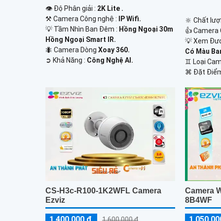
👁 Độ Phân giải :
2K Lite .
⚒ Camera Công nghệ :
IP Wifi.
🔆 Chất lượ
💡 Tầm Nhìn Ban Đêm :
Hồng Ngoại 30m
👍 Camera 
Hồng Ngoại Smart IR.
💡 Xem Đư
🐜 Camera Dòng
Xoay 360.
Có Màu Ba
️➲ Khả Năng :
Công Nghệ AI.
♊ Loại Ca
️⌘ Đặt Điể
CS-H3c-R100-1K2WFL Camera
Camera W
Ezviz
8B4WF
1,400,000 ₫
1,050,00
1,600,000 ₫