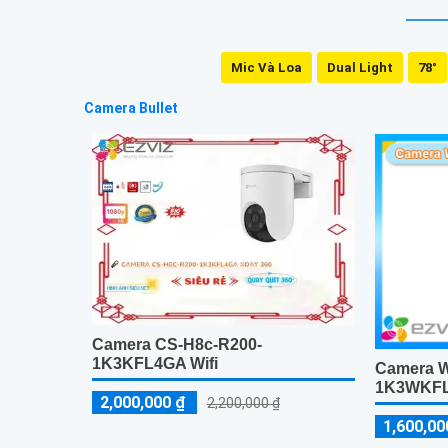
Mic Và Loa
Dual Light
78°
Camera Bullet
Camera CS-H8c-R200-
1K3KFL4GA Wifi
Camera W
1K3WKF
2,000,000 ₫
2,200,000 ₫
1,600,00