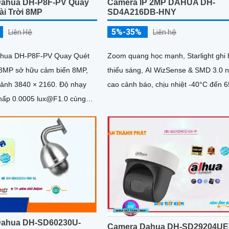
Dahua DH-P8F-PV Quay
Camera IP 2MP DAHUA DH-
ài Trời 8MP
SD4A216DB-HNY
5%-35%
Liên Hệ
Liên hệ
hua DH-P8F-PV Quay Quét
Zoom quang học mạnh, Starlight ghi 
 8MP sở hữu cảm biến 8MP,
thiếu sáng, AI WizSense & SMD 3.0 
nh 3840 × 2160. Độ nhạy
cao cảnh báo, chịu nhiệt -40°C đến 
thấp 0.0005 lux@F1.0 cùng
I-ISP và cảm biến lớn...
Dahua DH-SD60230U-
Camera Dahua DH-SD29204UE