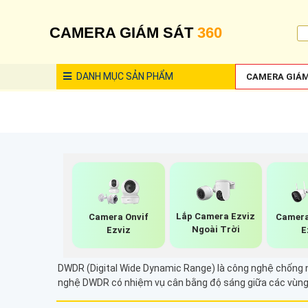
CAMERA GIÁM SÁT
360
DANH MỤC
SẢN PHẨM
CAMERA GIÁM
Lắp Camera Ezviz
Camera Onvif
Camera
Ngoài Trời
Ezviz
E
DWDR (Digital Wide Dynamic Range) là công nghệ chống ng
nghệ DWDR có nhiệm vụ cân bằng độ sáng giữa các vùng sá