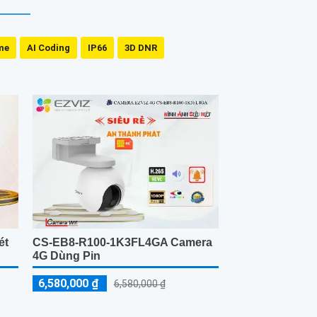
me
AI Coding
IP66
3D DNR
ét
CS-EB8-R100-1K3FL4GA Camera
4G Dùng Pin
6,580,000 ₫
6,580,000 ₫