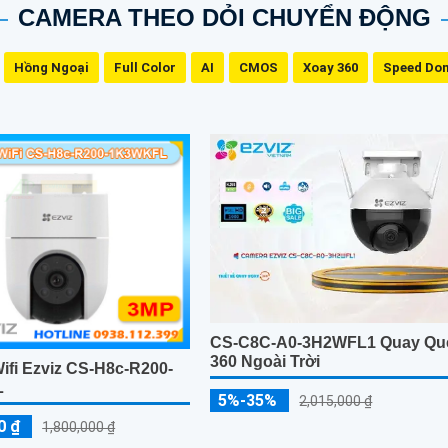
CAMERA THEO DỎI CHUYỂN ĐỘNG
Hồng Ngoại
Full Color
AI
CMOS
Xoay 360
Speed Do
CS-C8C-A0-3H2WFL1 Quay Qu
360 Ngoài Trời
ifi Ezviz CS-H8c-R200-
L
5%-35%
2,015,000 ₫
0 ₫
1,800,000 ₫