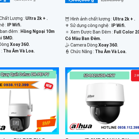
 Chất Lượng :
Ultra 2k + .
🦉 Hình ảnh chất lượng :
Ultra 2k + .
hệ :
IP Wifi.
⚜️ Sử dụng công nghệ :
IP Wifi.
 ban đêm :
Hồng Ngoại 10m
🔅 Xem Được Ban Đêm :
Full Color 
i SMD.
Có Màu Ban Ðêm.
Dòng
Xoay 360.
🤹 Camera Dòng
Xoay 360.
 :
Thu Âm Và Loa.
️👮 Chức Năng :
Thu Âm Và Loa.