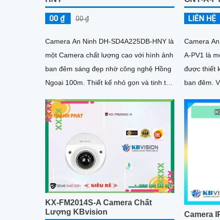
00 ₫
LIÊN HỆ
00 ₫
Camera An Ninh DH-SD4A225DB-HNY là
Camera An
một Camera chất lượng cao với hình ảnh
A-PV1 là m
ban đêm sáng đẹp nhờ công nghệ Hồng
được thiết 
Ngoại 100m. Thiết kế nhỏ gọn và tinh tế,
ban đêm. Với công nghệ Hồng Ngoại,
thiết bị có khả năng xoay 360 độ, giúp
Camera có 
quan sát toàn cảnh một cách hiệu quả
khoảng các
sáng yếu
KX-FM2014S-A Camera Chất
Lượng KBvision
Camera I