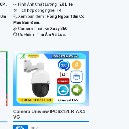
0P .
️👀 Hình Ành Chất Lượng :
2K Lite .
⚒ Tích hợp công nghệ :
IP.
30m
🌜 Xem ban đêm :
Hồng Ngoại 10m Có
Màu Ban Đêm.
🤹 Camera Thiết Kế
Xoay 360.
️💮 Ưu Điểm :
Thu Âm Và Loa.
Camera Uniview IPC6312LR-AX4-
VG
45%
00 ₫