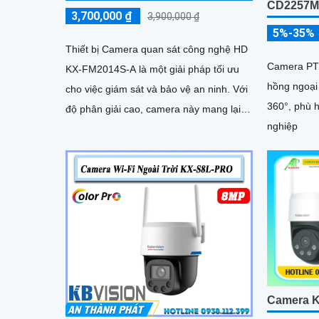
CD2257
3,700,000 ₫
3,900,000 ₫
5%-35%
Thiết bị Camera quan sát công nghệ HD
Camera PTZ
KX-FM2014S-A là một giải pháp tối ưu
hồng ngoại
cho việc giám sát và bảo vệ an ninh. Với
360°, phù h
độ phân giải cao, camera này mang lại
nghiệp
hình ảnh sắc nét và chi tiết, cho phép
người dùng theo dõi và ghi lại mọi sự
kiện diễn ra
Camera K