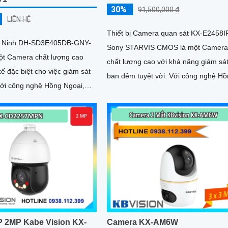
30%
91,500,000 ₫
LIÊN HỆ
Thiết bị Camera quan sát KX-E2458
 Ninh DH-SD3E405DB-GNY-
Sony STARVIS CMOS là một Camer
ột Camera chất lượng cao
chất lượng cao với khả năng giám sá
kế đặc biệt cho việc giám sát
ban đêm tuyệt vời. Với công nghệ Hồng
Ngoại, camera có thể quan sát trong
khả năng quan sát trong
khoảng cách lên đến 150m trong điề
h 50m trong điều kiện ánh
kiện thiếu sáng
P 2MP Kabe Vision KX-
Camera KX-AM6W