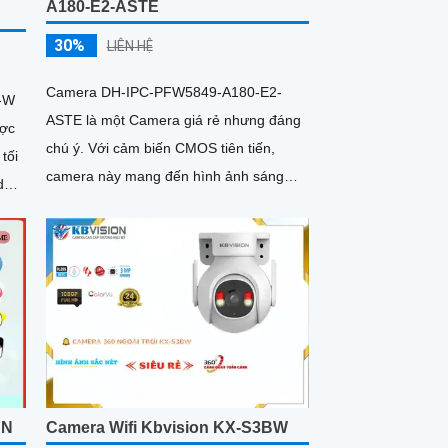
A180-E2-ASTE
30%
LIÊN HỆ
Camera DH-IPC-PFW5849-A180-E2-
-W
ASTE là một Camera giá rẻ nhưng đáng
ược
chú ý. Với cảm biến CMOS tiên tiến,
tối
camera này mang đến hình ảnh sáng
đẹp và rõ nét hơn
các
SN
Camera Wifi Kbvision KX-S3BW