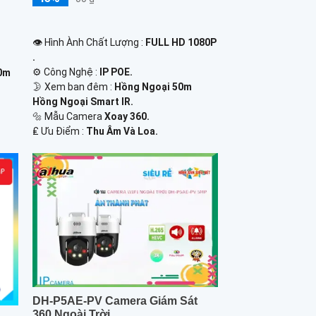
👁 Hình Ành Chất Lượng :
FULL HD 1080P
.
⚙ Công Nghệ :
IP POE.
20m
🌛 Xem ban đêm :
Hồng Ngoại 50m
Hồng Ngoại Smart IR.
🔩 Mẫu Camera
Xoay 360.
️₤ Ưu Điểm :
Thu Âm Và Loa.
DH-P5AE-PV Camera Giám Sát
360 Ngoài Trời