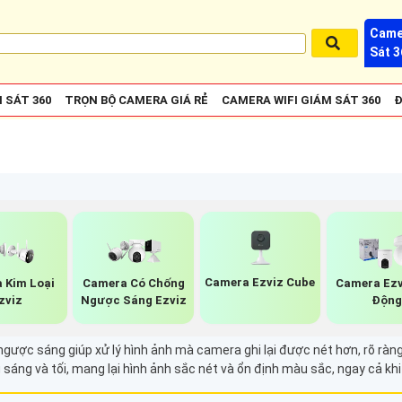
Came
Sát 3
 SÁT 360
TRỌN BỘ CAMERA GIÁ RẺ
CAMERA WIFI GIÁM SÁT 360
Đ
Camera Ezviz Cube
 Kim Loại
Camera Có Chống
Camera Ezv
zviz
Ngược Sáng Ezviz
Độn
ược sáng giúp xử lý hình ảnh mà camera ghi lại được nét hơn, rõ ràng
ng và tối, mang lại hình ảnh sắc nét và ổn định màu sắc, ngay cả khi