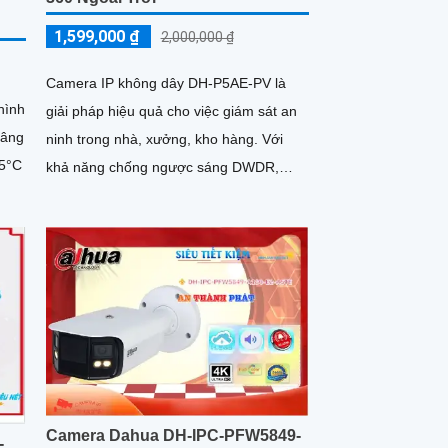
1,599,000 ₫
2,000,000 ₫
Camera IP không dây DH-P5AE-PV là
hình
giải pháp hiệu quả cho việc giám sát an
nâng
ninh trong nhà, xưởng, kho hàng. Với
65°C
khả năng chống ngược sáng DWDR,
camera giúp cho hình ảnh rõ nét ngay cả
trong điều kiện ánh sáng yếu
Camera Dahua DH-IPC-PFW5849-
-