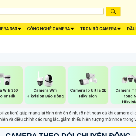
ERA 360
CÔNG NGHỆ CAMERA
TRỌN BỘ CAMERA
ĐẦU
 Wifi 360
Camera Wifi
Camera Ip Ultra 2k
Camera T
Color Hik
Hikvision Báo Động
Hikvision
Trong 
Hikvisi
lization) giúp mang lại hình ảnh ổn định, rõ nét ngay cả khi camera 
iện và điều chỉnh các rung lắc, giảm thiểu hiện tượng mờ nhòe trong 
CAMERA THEO DỎI CHUYỂN ĐỘNG