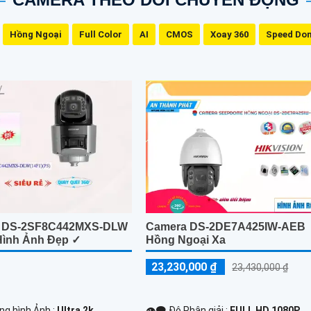
Hồng Ngoại
Full Color
AI
CMOS
Xoay 360
Speed Do
on DS-2SF8C442MXS-DLW
Camera DS-2DE7A425IW-AEB
Hình Ảnh Đẹp ✓
Hồng Ngoại Xa
23,230,000 ₫
23,430,000 ₫
ng hình Ảnh :
Ultra 2k .
👁️‍🗨 Độ Phân giải :
FULL HD 1080P .