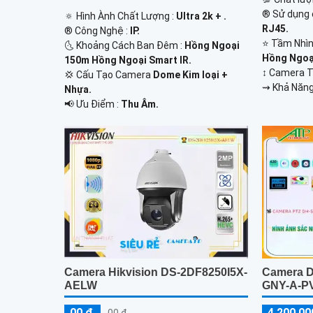
®️ Sử dụng
🔅 Hình Ành Chất Lượng :
Ultra 2k + .
RJ45.
®️ Công Nghệ :
IP.
⭐ Tầm Nhìn
🌜 Khoảng Cách Ban Đêm :
Hồng Ngoại
Hồng Ngoại
150m Hồng Ngoại Smart IR.
↕️ Camera
💢 Cấu Tạo Camera
Dome Kim loại +
️⇝ Khả Năng
Nhựa.
️📢 Ưu Điểm :
Thu Âm.
Camera Hikvision DS-2DF8250I5X-
Camera 
AELW
GNY-A-P
00 ₫
4,200,00
00 ₫