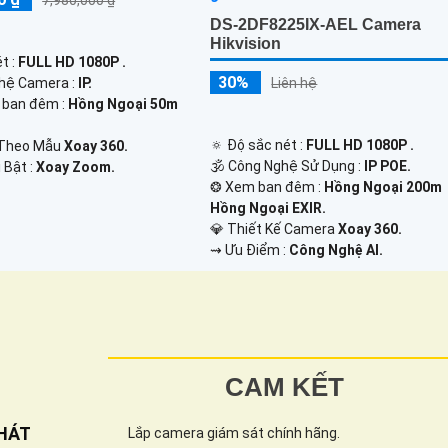
DS-2DF8225IX-AEL Camera
Hikvision
t :
FULL HD 1080P .
30%
ghệ Camera :
IP.
Liên hệ
h ban đêm :
Hồng Ngoại 50m
🔅 Độ sắc nét :
FULL HD 1080P .
Theo Mẫu
Xoay 360.
🕉️ Công Nghệ Sử Dụng :
IP POE.
 Bật :
Xoay Zoom.
❂ Xem ban đêm :
Hồng Ngoại 200m
Hồng Ngoại EXIR.
💎 Thiết Kế Camera
Xoay 360.
️⇝ Ưu Điểm :
Công Nghệ AI.
CAM KẾT
HÁT
Lắp camera giám sát chính hãng.