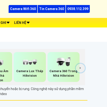
Camera Wifi 360
Tin Camera 360
0938.112.399
 GHI
LIÊN HỆ
hu Âm
Camera Lux Thấp
Camera 360 Trong
Nhà
Hikvision
Nhà Hikvision
on
di chuyển hoặc bị rung. Công nghệ này sử dụng phần mềm
video