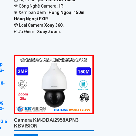
⚒ Công Nghệ Camera :
IP.
❃ Xem ban đêm :
Hồng Ngoại 150m
Hồng Ngoại EXIR.
🐉️ Loại Camera
Xoay 360.
️₤ Ưu Điểm :
Xoay Zoom.
Camera KM-DDAi2958APN3
KBVISION