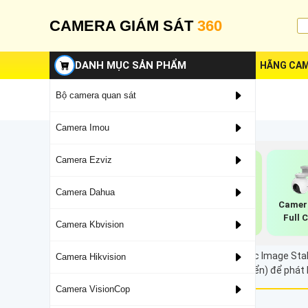
CAMERA GIÁM SÁT
360
DANH MỤC SẢN PHẨM
HÃNG CAM
Bộ camera quan sát
Camera Imou
Camera Ezviz
Camera Dahua
Camera Wifi
Camera Hikvision
Camera
Hikvision Ngoài
Phân Biệt Người
Full 
Camera Kbvision
Trời
Camera công nghệ chống rung EIS (Electronic Image Stabi
Camera Hikvision
và cảm biến chuyển động (con quay hồi chuyển) để phát h
Camera VisionCop