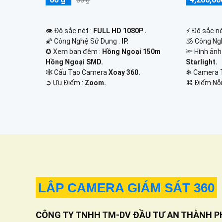
👁 Độ sắc nét :
FULL HD 1080P .
️⚡ Độ sắc né
🌠 Công Nghệ Sử Dụng :
IP.
🕉️ Công N
✪ Xem ban đêm :
Hồng Ngoại 150m
🔦 Hình ản
Hồng Ngoại SMD.
Starlight.
🕸️ Cấu Tạo Camera
Xoay 360.
❄ Camera 
️➲ Ưu Điểm :
Zoom.
️⌘ Điểm Nỗi
LẮP CAMERA GIÁM SÁT 360
CÔNG TY TNHH TM-DV ĐẦU TƯ AN THÀNH P