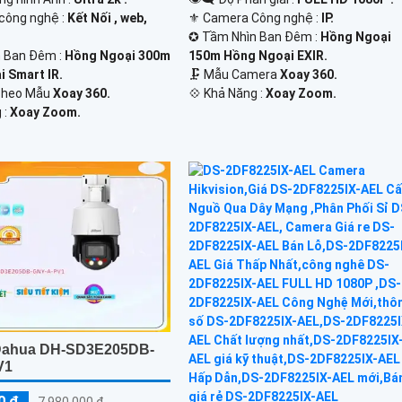
 công nghệ :
Kết Nối , web,
⚜️ Camera Công nghệ :
IP.
✪ Tầm Nhìn Ban Đêm :
Hồng Ngoại
 Ban Đêm :
Hồng Ngoại 300m
150m Hồng Ngoại EXIR.
 Smart IR.
🗜️ Mẫu Camera
Xoay 360.
 Theo Mẫu
Xoay 360.
️💠 Khả Năng :
Xoay Zoom.
 :
Xoay Zoom.
Dahua DH-SD3E205DB-
V1
0 ₫
7,980,000 ₫