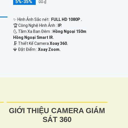
5%-35%
00 ₫
✨ Hình Ảnh Sắc nét :
FULL HD 1080P .
🏆 Công Nghệ Hình Ảnh :
IP.
🌜 Tầm Xa Ban Đêm :
Hồng Ngoại 150m
Hồng Ngoại Smart IR.
🗜️ Thiết Kế Camera
Xoay 360.
️💎 Đặt Điểm :
Xoay Zoom.
GIỚI THIỆU CAMERA GIÁM
SÁT 360