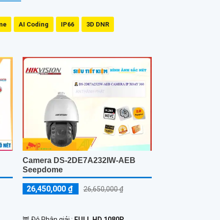
me
AI Coding
IP66
3D DNR
Camera DS-2DE7A232IW-AEB
Seepdome
26,450,000 ₫
26,650,000 ₫
🦉 Độ Phân giải :
FULL HD 1080P .