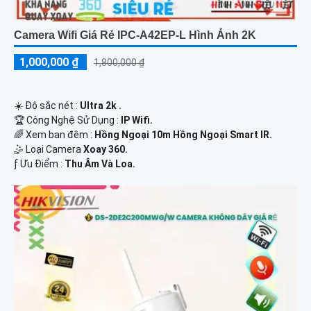
Camera Wifi Giá Rẻ IPC-A42EP-L Hình Ảnh 2K
1,000,000 ₫
1,800,000 ₫
☀️ Độ sắc nét :
Ultra 2k .
🏆 Công Nghệ Sử Dụng :
IP Wifi.
🌈 Xem ban đêm :
Hồng Ngoại 10m Hồng Ngoại Smart IR.
🤹 Loại Camera
Xoay 360.
️ƒ Ưu Điểm :
Thu Âm Và Loa.