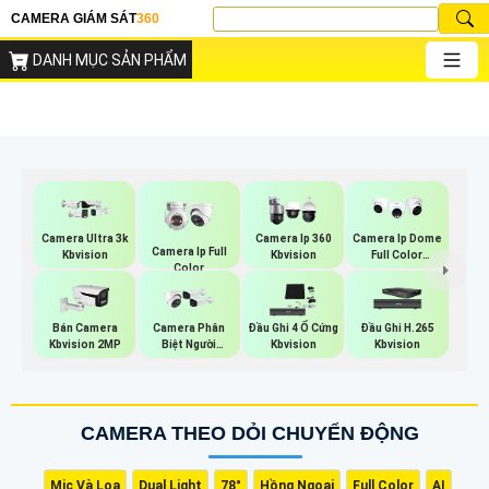
CAMERA GIÁM SÁT
360
DANH MỤC SẢN PHẨM
Camera Ultra 3k
Camera Ip 360
Camera Ip Dome
Camera Ip Full
Kbvision
Kbvision
Full Color
Color
Kbvision
Bán Camera
Camera Phân
Đầu Ghi 4 Ổ Cứng
Đầu Ghi H.265
Kbvision 2MP
Biệt Người
Kbvision
Kbvision
Kbvision
CAMERA THEO DỎI CHUYỂN ĐỘNG
Mic Và Loa
Dual Light
78°
Hồng Ngoại
Full Color
AI