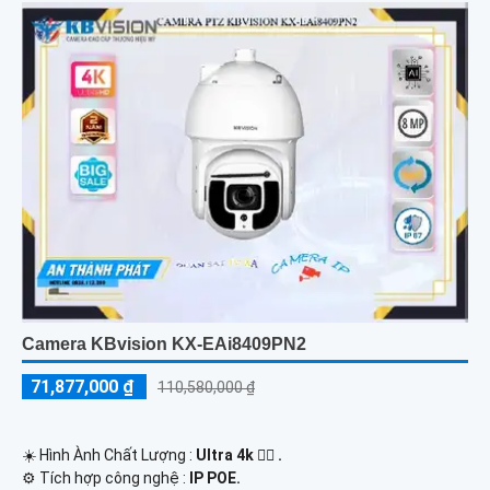
Camera KBvision KX-EAi8409PN2
71,877,000 ₫
110,580,000 ₫
☀️ Hình Ành Chất Lượng :
Ultra 4k 👍🏾 .
⚙ Tích hợp công nghệ :
IP POE.