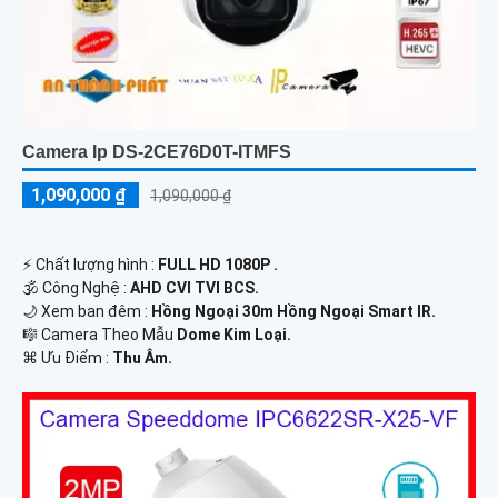
Camera Ip DS-2CE76D0T-ITMFS
1,090,000 ₫
1,090,000 ₫
️⚡ Chất lượng hình :
FULL HD 1080P .
🕉️ Công Nghệ :
AHD CVI TVI BCS.
🌙 Xem ban đêm :
Hồng Ngoại 30m Hồng Ngoại Smart IR.
🎼️ Camera Theo Mẫu
Dome Kim Loại.
️⌘ Ưu Điểm :
Thu Âm.