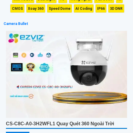
CMOS
Xoay 360
Speed Dome
AI Coding
IP66
3D DNR
Camera Bullet
CS-C8C-A0-3H2WFL1 Quay Quét 360 Ngoài Trời