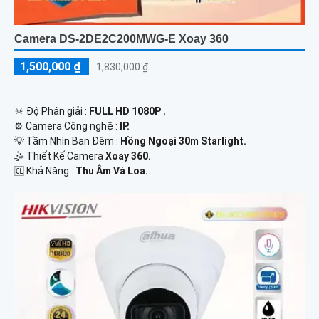
Camera DS-2DE2C200MWG-E Xoay 360
1,500,000 ₫
1,830,000 ₫
🔆 Độ Phân giải :
FULL HD 1080P .
⚙ Camera Công nghệ :
IP.
💡 Tầm Nhìn Ban Đêm :
Hồng Ngoại 30m Starlight.
🤹 Thiết Kế Camera
Xoay 360.
️🆑 Khả Năng :
Thu Âm Và Loa.