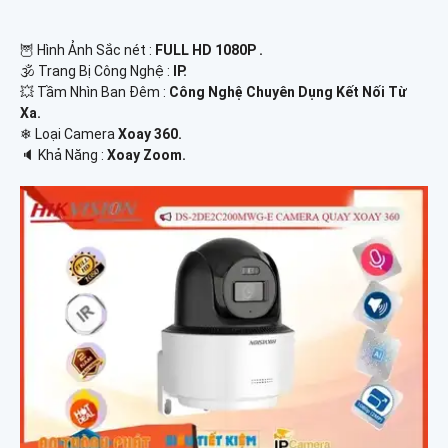
🦉 Hình Ảnh Sắc nét :
FULL HD 1080P .
🕉️ Trang Bị Công Nghệ :
IP.
💥 Tầm Nhìn Ban Đêm :
Công Nghệ Chuyên Dụng Kết Nối Từ
Xa.
❄ Loại Camera
Xoay 360.
️🔈 Khả Năng :
Xoay Zoom.