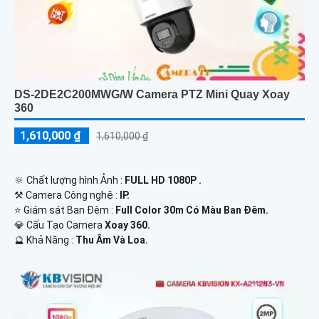
DS-2DE2C200MWG/W Camera PTZ Mini Quay Xoay
360
1,610,000 ₫
1,610,000 ₫
🔆 Chất lượng hình Ảnh :
FULL HD 1080P .
⚒ Camera Công nghệ :
IP.
⭐ Giám sát Ban Đêm :
Full Color 30m Có Màu Ban Ðêm.
💎 Cấu Tạo Camera
Xoay 360.
️🔮 Khả Năng :
Thu Âm Và Loa.