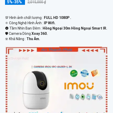
5%-35%
2,015,000 ₫
💯 Hình ảnh chất lượng :
FULL HD 1080P .
⚛️ Công Nghệ Hình Ảnh :
IP Wifi.
🌚 Tầm Nhìn Ban Đêm :
Hồng Ngoại 30m Hồng Ngoại Smart IR.
🛡 Camera Dòng
Xoay 360.
️☣️ Khả Năng :
Thu Âm.