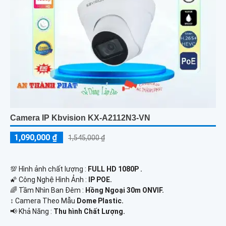
Camera IP Kbvision KX-A2112N3-VN
1,090,000 ₫
1,545,000 ₫
💯 Hình ảnh chất lượng :
FULL HD 1080P .
🌠 Công Nghệ Hình Ảnh :
IP POE.
🌈 Tầm Nhìn Ban Đêm :
Hồng Ngoại 30m ONVIF.
↕️ Camera Theo Mẫu
Dome Plastic.
️📢 Khả Năng :
Thu hình Chất Lượng.