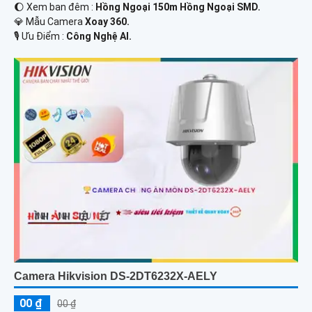
🌔 Xem ban đêm :
Hồng Ngoại 150m Hồng Ngoại SMD.
💎 Mẫu Camera
Xoay 360.
️🎙 Ưu Điểm :
Công Nghệ AI.
Camera Hikvision DS-2DT6232X-AELY
00 ₫
00 ₫