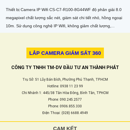
Thiết bị Camera IP Wifi CS-C7-R100-8G44WF độ phân giải 8.0
megapixel chất lượng sắc nét, giám sát chi tiết nhỏ, hồng ngoại
10m. Sử dụng công nghệ IP Wifi, không giảm chất lượng,...
LẮP CAMERA GIÁM SÁT 360
CÔNG TY TNHH TM-DV ĐẦU TƯ AN THÀNH PHÁT
Trụ Sở: 51 Lũy Bán Bích, Phường Phú Thạnh, TP.HCM
Hotline: 0938 11 23 99
Chi Nhánh 1: 445/38 Tân Hòa Đông, Bình Tân, TPHCM
Phone: 090.245.2577
Phone: 0906.855.330
Điện Thoại: (028) 6688.4949
CAM KẾT