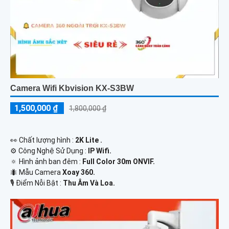
Camera Wifi Kbvision KX-S3BW
1,500,000 ₫
1,800,000 ₫
️👀 Chất lượng hình :
2K Lite .
⚙ Công Nghệ Sử Dụng :
IP Wifi.
🔅 Hình ảnh ban đêm :
Full Color 30m ONVIF.
🐜 Mẫu Camera
Xoay 360.
️🎙 Điểm Nỗi Bật :
Thu Âm Và Loa.