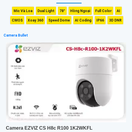
Mic Và Loa
Dual Light
78°
Hồng Ngoại
Full Color
AI
CMOS
Xoay 360
Speed Dome
AI Coding
IP66
3D DNR
Camera Bullet
Camera EZVIZ CS H8c R100 1K2WKFL