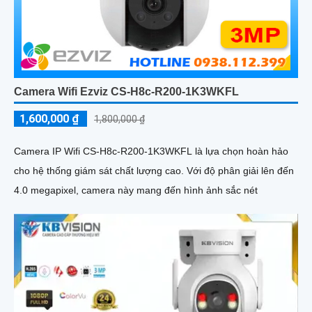
Camera Wifi Ezviz CS-H8c-R200-1K3WKFL
1,600,000 ₫
1,800,000 ₫
Camera IP Wifi CS-H8c-R200-1K3WKFL là lựa chọn hoàn hảo
cho hệ thống giám sát chất lượng cao. Với độ phân giải lên đến
4.0 megapixel, camera này mang đến hình ảnh sắc nét