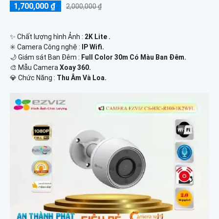
1,700,000 ₫
2,000,000 ₫
✨ Chất lượng hình Ảnh :
2K Lite .
✳️ Camera Công nghệ :
IP Wifi.
🌙 Giám sát Ban Đêm :
Full Color 30m Có Màu Ban Ðêm.
🎨 Mẫu Camera
Xoay 360.
️💎 Chức Năng :
Thu Âm Và Loa.