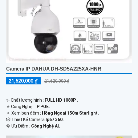
Camera IP DAHUA DH-SD5A225XA-HNR
21,620,000 ₫
21,620,000 ₫
✨ Chất lượng hình :
FULL HD 1080P .
⚜️ Công Nghệ :
IP POE.
🔅 Xem ban đêm :
Hồng Ngoại 150m Starlight.
🎲 Thiết Kế Camera
Ip67 360.
️💎 Ưu Điểm :
Công Nghệ AI.