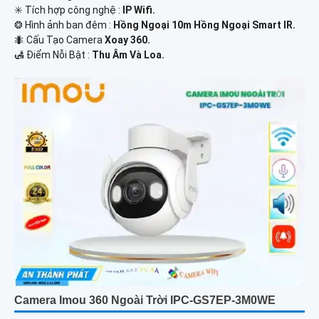
✳️ Tích hợp công nghệ :
IP Wifi.
❂ Hình ảnh ban đêm :
Hồng Ngoại 10m Hồng Ngoại Smart IR.
🐜 Cấu Tạo Camera
Xoay 360.
️🛃 Điểm Nỗi Bật :
Thu Âm Và Loa.
Camera Imou 360 Ngoài Trời IPC-GS7EP-3M0WE