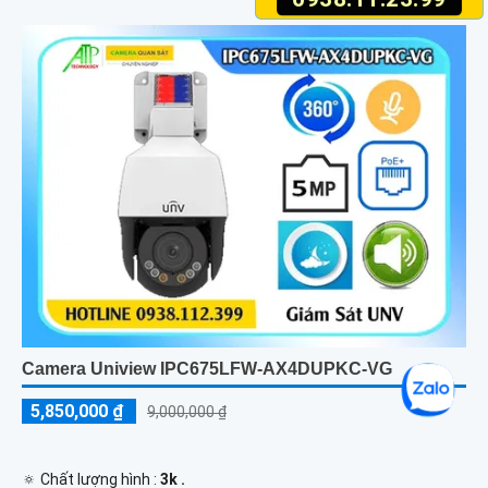
Camera Uniview IPC675LFW-AX4DUPKC-VG
5,850,000 ₫
9,000,000 ₫
🔅 Chất lượng hình :
3k .