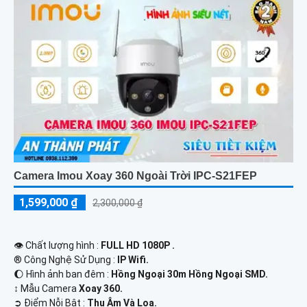
Camera Imou Xoay 360 Ngoài Trời IPC-S21FEP
1,599,000 ₫
2,300,000 ₫
👁 Chất lượng hình :
FULL HD 1080P .
®️ Công Nghệ Sử Dụng :
IP Wifi.
🌔 Hình ảnh ban đêm :
Hồng Ngoại 30m Hồng Ngoại SMD.
↕️ Mẫu Camera
Xoay 360.
️➲ Điểm Nỗi Bật :
Thu Âm Và Loa.