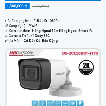
1,500,000 ₫
1,700,000 ₫
️⚡ Chất lượng hình :
FULL HD 1080P .
🕉️ Công Nghệ :
IP Wifi.
🔅 Xem ban đêm :
Hồng Ngoại 30m Hồng Ngoại Smart IR.
🤹 Camera Thiết Kế
Xoay 360.
️✔️ Ưu Điểm :
Có Đèn Còi Báo Động.