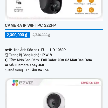
CAMERA IP WIFI IPC S22FP
2,300,000 ₫
2,746,000 ₫
👁️‍🗨 Hình Ảnh Sắc nét :
FULL HD 1080P .
🏆 Trang Bị Công Nghệ :
IP Wifi.
🌔 Tầm Nhìn Ban Đêm :
Full Color 20m Có Màu Ban Đêm.
👑 Mẫu Camera
Xoay 360.
️✨ Khả Năng :
Thu Âm Và Loa.