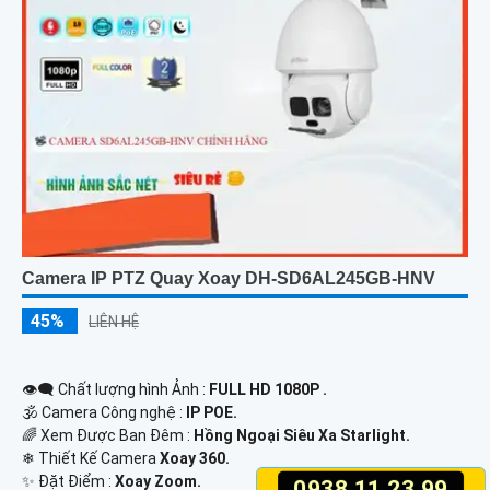
Camera IP PTZ Quay Xoay DH-SD6AL245GB-HNV
45%
LIÊN HỆ
👁️‍🗨 Chất lượng hình Ảnh :
FULL HD 1080P .
🕉️ Camera Công nghệ :
IP POE.
🌈 Xem Được Ban Đêm :
Hồng Ngoại Siêu Xa Starlight.
❄ Thiết Kế Camera
Xoay 360.
️✨ Đặt Điểm :
Xoay Zoom.
0938.11.23.99