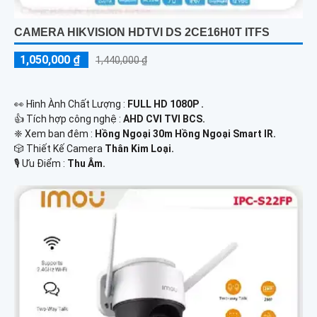
CAMERA HIKVISION HDTVI DS 2CE16H0T ITFS
1,050,000 ₫
1,440,000 ₫
️👀 Hình Ành Chất Lượng :
FULL HD 1080P .
👍 Tích hợp công nghệ :
AHD CVI TVI BCS.
❈ Xem ban đêm :
Hồng Ngoại 30m Hồng Ngoại Smart IR.
🎲 Thiết Kế Camera
Thân Kim Loại.
️🎙 Ưu Điểm :
Thu Âm.