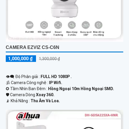
CAMERA EZVIZ CS-C6N
1,000,000 ₫
1,300,000 ₫
👁️‍🗨 Độ Phân giải :
FULL HD 1080P .
🕉️ Camera Công nghệ :
IP Wifi.
✪ Tầm Nhìn Ban Đêm :
Hồng Ngoại 10m Hồng Ngoại SMD.
🛡 Camera Dòng
Xoay 360.
️📡 Khả Năng :
Thu Âm Và Loa.