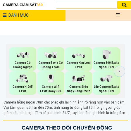
CAMERA GIÁM SÁT
360
DANH MỤC
Camera 360 Ezviz
Camera Có
Camera Ezviz Có
Camera Kim Loại
Ngoài Trời
Chống Ngược
Chống Trộm
Ezviz
Sáng Ezviz
Camera Wifi
Lắp Camera Ezviz
Camera H.265
Camera Siêu
Ezviz Xoay 360
Ngoài Trời
Ezviz
Nhạy Sáng Ezviz
Độ
Camera hồng ngoại 70m cho phép ghi lại hình ảnh rõ ràng hơn vào ban đêm.
Với tầm quan sát lên đến 70m, tính năng tự động bật tắt hồng ngoại giúp
giám sát linh hoạt, đảm bảo an ninh 24/7, tuy hình ảnh ghi hình là trắng đen
nhưng camera vẫn mang lại hình ảnh rõ ràng ở khoảng cách xa ngay cả ban
đêm.
CAMERA THEO DỎI CHUYỂN ĐỘNG