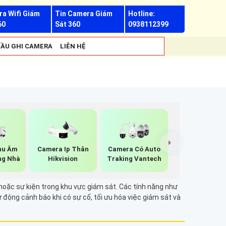
a Wifi Giám
Tin Camera Giám
Hotline:
60
Sát 360
0938112399
ẦU GHI CAMERA
LIÊN HỆ
hu Âm
Camera Ip Thân
Camera Có Auto
ng Nhà
Hikvision
Traking Vantech
 hoặc sự kiện trong khu vực giám sát. Các tính năng như
 động cảnh báo khi có sự cố, tối ưu hóa việc giám sát và