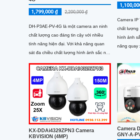
1,100,00
1,799,000 ₫
2,200,000 ₫
Camera IP 
DH-P3AE-PV-4G là một camera an ninh
chất lượng
chất lượng cao đáng tin cậy với nhiều
hình ảnh s
tính năng hiện đại. Với khả năng quan
năng quay 
sát đa chiều chất lượng hình ảnh sắc nét
phát hiện c
camera đáng để xem xét cho nhu cầu an
ninh của bạn
Camera 
KX-DDAi4329ZPN3 Camera
GNY-A-P
KBVISION (4MP)