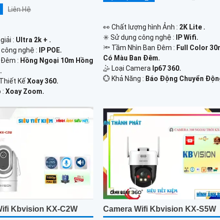
Liên Hệ
️👀 Chất lượng hình Ảnh :
2K Lite .
✳️ Sử dụng công nghệ :
IP Wifi.
giải :
Ultra 2k + .
🔦 Tầm Nhìn Ban Đêm :
Full Color 3
 công nghệ :
IP POE.
Có Màu Ban Ðêm.
 Đêm :
Hồng Ngoại 10m Hồng
🤹 Loại Camera
Ip67 360.
.
️💮 Khả Năng :
Báo Động Chuyển Độn
 Thiết Kế
Xoay 360.
 :
Xoay Zoom.
ifi Kbvision KX-C2W
Camera Wifi Kbvision KX-S5W