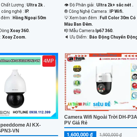
h Chất Lượng :
Ultra 2k .
👁 Độ Phân giải :
Ultra 2k+ sắc nét .
p công nghệ :
IP.
®️ Công Nghệ Camera :
IP Wifi.
 đêm :
Hồng Ngoại 50m
💡 Xem ban đêm :
Full Color 30m Có
Màu Ban Ðêm.
 Dòng
Xoay 360.
🎼️ Mẫu Camera
Ip67 360.
 :
Xoay Zoom.
️🔈 Ưu Điểm :
Báo Động Chuyển Động
Camera Wifi Ngoài Trời DH-P3
PV Giá Rẻ
peeddome AI KX-
GPN3-VN
1,600,000 ₫
1,900,000 ₫