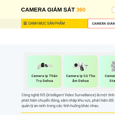
CAMERA GIÁM SÁT
360
DANH MỤC
SẢN PHẨM
CAMERA GIÁM
Camera Ip Thân
Camera Ip Có Thu
Camer
Trụ Dahua
Ậm Dahua
Sta
Công nghệ IVS (Intelligent Video Surveillance) là một tí
phát hiện chuyển động, xâm nhập khu vực, phát hiện đối t
quản lý an ninh trong các tình huống khác nhau.