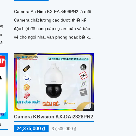
Camera An Ninh KX-EAi8409PN2 là một
Camera chất lượng cao được thiết kế
ng
đặc biệt để cung cấp sự an toàn và bảo
ám
vệ cho ngôi nhà, văn phòng hoặc bất kỳ
không gian nào. Với độ phân...
Camera KBvision KX-DAi2328PN2
G
24,375,000 ₫
37,500,000 ₫