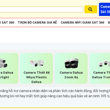
Camer
Sát 3
 SÁT 360
TRỌN BỘ CAMERA GIÁ RẺ
CAMERA WIFI GIÁM SÁT 360
Đ
a Dahua
Camera Thiết Kế
Camera Dahua
Camera T
rlight
Nhựa Plastic
Zoom Xa
Dahua Tro
Dahua
nh năng hỗ trợ camera nhận diện và phân tích các hành động, đối tượng
ượng bỏ rơi hay mất tích giúp nâng cao hiệu quả bảo vệ an ninh. IVS tự