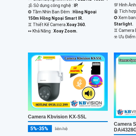
💯 Hình Àn
🕉️ Sử dụng công nghệ :
IP.
🤖️ Tích hợ
❂ Tầm Nhìn Ban Đêm :
Hồng Ngoại
✪ Xem ban
150m Hồng Ngoại Smart IR.
Starlight.
♊ Thiết Kế Camera
Xoay 360.
♊ Camera
️↭ Khả Năng :
Xoay Zoom.
️☣️ Ưu Điểm
Camera Kbvision KX-S5L
Camera S
5%-35%
liên hệ
DAi4328