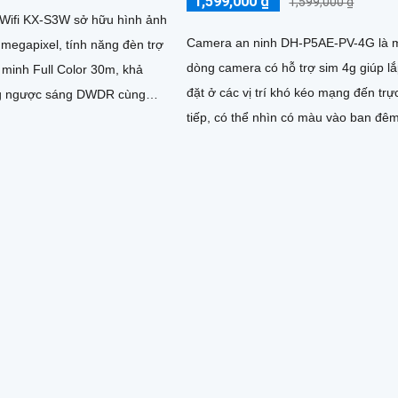
1,599,000 ₫
1,599,000 ₫
Wifi KX-S3W sở hữu hình ảnh
Camera an ninh DH-P5AE-PV-4G là 
 megapixel, tính năng đèn trợ
dòng camera có hỗ trợ sim 4g giúp l
 minh Full Color 30m, khả
đặt ở các vị trí khó kéo mạng đến trự
g ngược sáng DWDR cùng
tiếp, có thể nhìn có màu vào ban đê
uay xoay 360 độ và...
20-30m, báo động còi hú và đèn chớp
chỗ, tích hợp khả năng quay xoay 36
ấn tượng, chống nước IP 66