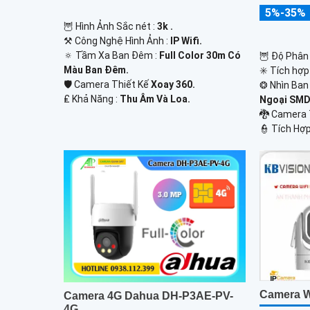
5%-35%
🦉 Hình Ảnh Sắc nét :
3k .
⚒ Công Nghệ Hình Ảnh :
IP Wifi.
🔅 Tầm Xa Ban Đêm :
Full Color 30m Có
🦉 Độ Phân 
Màu Ban Ðêm.
✳️ Tích hợp
🛡 Camera Thiết Kế
Xoay 360.
❂ Nhìn Ban
️₤ Khả Năng :
Thu Âm Và Loa.
Ngoại SMD
🐉️ Camera
️👮 Tích Hợp
Camera W
Camera 4G Dahua DH-P3AE-PV-
4G