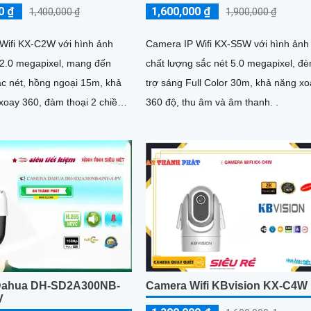
0 ₫
1,600,000 ₫
1,400,000 ₫
1,900,000 ₫
Wifi KX-C2W với hình ảnh
Camera IP Wifi KX-S5W với hình ảnh
 2.0 megapixel, mang đến
chất lượng sắc nét 5.0 megapixel, đè
ắc nét, hồng ngoại 15m, khả
trợ sáng Full Color 30m, khả năng x
xoay 360, đàm thoại 2 chiều,
360 độ, thu âm và âm thanh. .
huyển động. .
Dahua DH-SD2A300NB-
Camera Wifi KBvision KX-C4W
V