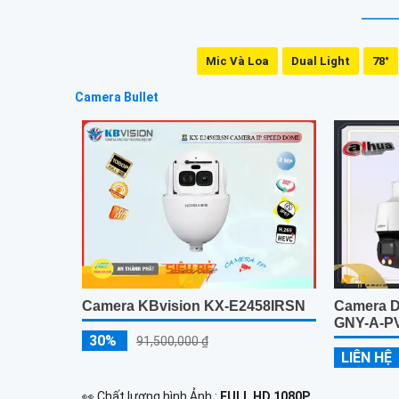
Mic Và Loa
Dual Light
78°
Camera Bullet
Camera KBvision KX-E2458IRSN
Camera 
GNY-A-P
30%
91,500,000 ₫
LIÊN HỆ
️👀 Chất lượng hình Ảnh :
FULL HD 1080P .