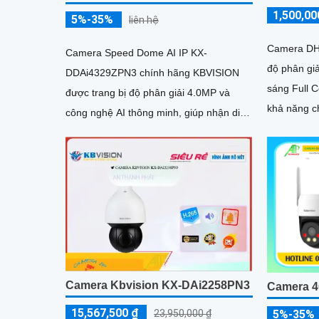
1,500,00
5%-35%
liên hệ
Camera DH
Camera Speed Dome AI IP KX-
độ phân giả
DDAi4329ZPN3 chính hãng KBVISION
sáng Full 
được trang bị độ phân giải 4.0MP và
khả năng 
công nghệ AI thông minh, giúp nhận diện
báo động p
khuôn mặt, con người và phương tiện
chính xác
Camera Kbvision KX-DAi2258PN3
Camera 4
15,567,500 ₫
23,950,000 ₫
5%-35%