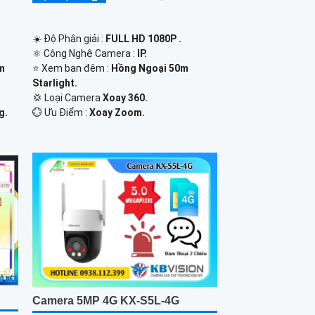
☀️ Độ Phân giải :
FULL HD 1080P .
⚛️ Công Nghệ Camera :
IP.
0m
⭐ Xem ban đêm :
Hồng Ngoại 50m
Starlight.
💢 Loại Camera
Xoay 360.
g.
️💮 Ưu Điểm :
Xoay Zoom.
Camera 5MP 4G KX-S5L-4G