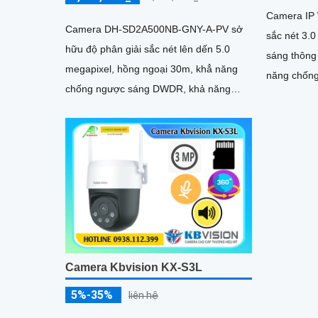
Camera IP 
Camera DH-SD2A500NB-GNY-A-PV sở
sắc nét 3.0
hữu độ phân giải sắc nét lên dến 5.0
sáng thông
megapixel, hồng ngoại 30m, khẳ năng
năng chốn
chống ngược sáng DWDR, khả năng
khả năng q
quay xoay 360 cùng loa và mic mang lại
cho camera hình ảnh chất lượng
Camera Kbvision KX-S3L
5%-35%
liên hệ