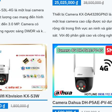
25,025,000 ₫
38,500,000 ₫
S3L-4G là một loại camera
Thiết bị Camera KX-DAi4328GPN3 là
ất lượng cao mang đến hình
một loại camera cao cấp được sử dụ
 3.0 MP. Camera có
rộng rãi trong lĩnh vực an ninh và gi
ống ngược sáng DWDR và khả
sát. Với độ phân giải cao và công nghệ
át ban đêm Full Color lên
tiên tiến, camera này đảm bảo chất
lượng hình ảnh sắc nét và rõ ràng
ifi Kbvision KX-S3W
Camera Dahua DH-P5AE-PV-4
0 ₫
1,800,000 ₫