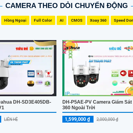
CAMERA THEO DỎI CHUYỂN ĐỘNG
Hồng Ngoại
Full Color
AI
CMOS
Xoay 360
Speed Do
Dahua DH-SD3E405DB-
DH-P5AE-PV Camera Giám Sát
V1
360 Ngoài Trời
1,599,000 ₫
LIÊN HỆ
2,000,000 ₫