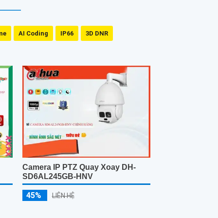
me
AI Coding
IP66
3D DNR
Camera IP PTZ Quay Xoay DH-
SD6AL245GB-HNV
45%
LIÊN HỆ