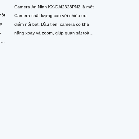
Camera An Ninh KX-DAi2328PN2 là một
một
Camera chất lượng cao với nhiều ưu
ắp
điểm nổi bật. Đầu tiên, camera có khả
c
năng xoay và zoom, giúp quan sát toàn
m
cảnh một cách linh hoạt và rõ ràng
 tại
0 độ