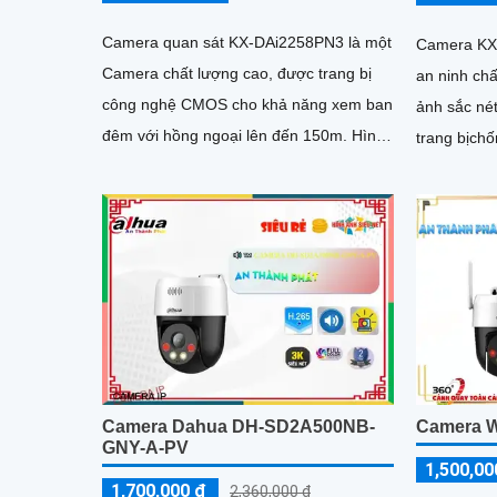
Camera quan sát KX-DAi2258PN3 là một
Camera KX-
Camera chất lượng cao, được trang bị
an ninh ch
công nghệ CMOS cho khả năng xem ban
ảnh sắc nét đến
đêm với hồng ngoại lên đến 150m. Hình
trang bịch
ảnh được hiển thị rõ nét với độ phân giải
năng giám s
2.0 MP
đến 30m
Camera Dahua DH-SD2A500NB-
Camera W
GNY-A-PV
1,500,00
1,700,000 ₫
2,360,000 ₫