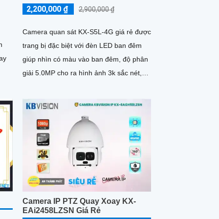
2,200,000 ₫
2,900,000 ₫
Camera quan sát KX-S5L-4G giá rẻ được
n
trang bị đặc biệt với đèn LED ban đêm
oay
giúp nhìn có màu vào ban đêm, độ phân
giải 5.0MP cho ra hình ảnh 3k sắc nét,
hỗ trợ còi hú và đèn chớp, khả năng đàm
thoại 2 chiều ấn tượng
Camera IP PTZ Quay Xoay KX-
EAi2458LZSN Giá Rẻ