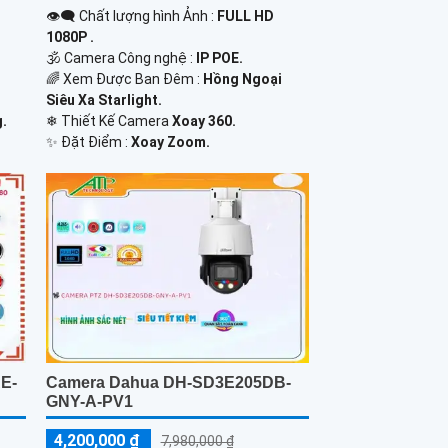
👁️‍🗨 Chất lượng hình Ảnh :
FULL HD
1080P .
🕉️ Camera Công nghệ :
IP POE.
🌈 Xem Được Ban Đêm :
Hồng Ngoại
Siêu Xa Starlight.
.
❄ Thiết Kế Camera
Xoay 360.
️✨ Đặt Điểm :
Xoay Zoom.
AE-
Camera Dahua DH-SD3E205DB-
GNY-A-PV1
4,200,000 ₫
7,980,000 ₫