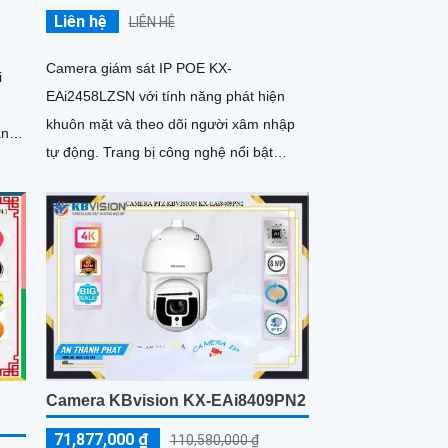
Liên hệ
LIÊN HỆ
Camera giám sát IP POE KX-
i
EAi2458LZSN với tính năng phát hiện
khuôn mặt và theo dõi người xâm nhập
tự động. Trang bị công nghệ nổi bật
..
DWDR 120db chống ngược sáng, hồng
ngoại siêu xa và Starlight cho hình ảnh
sắc nét ban đêm
Camera KBvision KX-EAi8409PN2
71,877,000 ₫
110,580,000 ₫