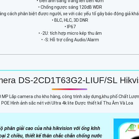
• Đèn ánh sáng trắng lên đến 40m
• Chống ngược sáng 120dB WDR
g cách phân biệt được người, xe với các yếu tố gây báo động giả khác (
• BLC, HLC, 3D DNR
• IP67
• -2U: tích hợp micro kép thu âm
• -S: Hỗ trợ cổng Audio/Alarm
era DS-2CD1T63G2-LIUF/SL Hikvi
0 MP Lắp camera cho kho hàng, công trình xây dựng,khu phố Chất Lượn
OE Hình ảnh sắc nét với Ultra 4k lite Được thiết kế Thu Âm Và Loa
 phân giải cao của nhà hikvision với ống kính
oại 2 chiều, thiết kế thân chắc chắn chống nước