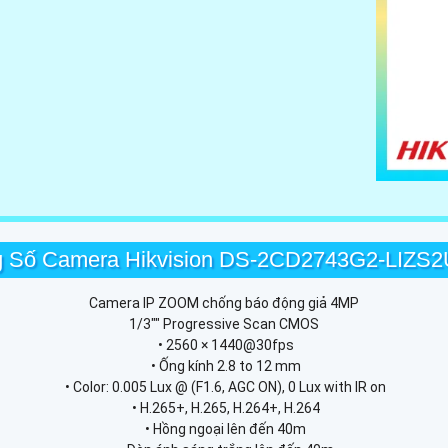
g Số Camera Hikvision DS-2CD2743G2-LIZS
Camera IP ZOOM chống báo động giả 4MP
1/3"" Progressive Scan CMOS
• 2560 × 1440@30fps
• Ống kính 2.8 to 12 mm
• Color: 0.005 Lux @ (F1.6, AGC ON), 0 Lux with IR on
• H.265+, H.265, H.264+, H.264
• Hồng ngoại lên đến 40m