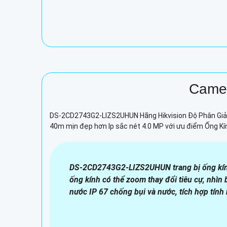
Came
DS-2CD2743G2-LIZS2UHUN Hãng Hikvision Độ Phân Giải 
40m mịn đẹp hơn Ip sắc nét 4.0 MP với ưu điểm Ống K
DS-2CD2743G2-LIZS2UHUN trang bị ống kính 
ống kính có thể zoom thay đổi tiêu cự, nhì
nước IP 67 chống bụi và nước, tích hợp tính 