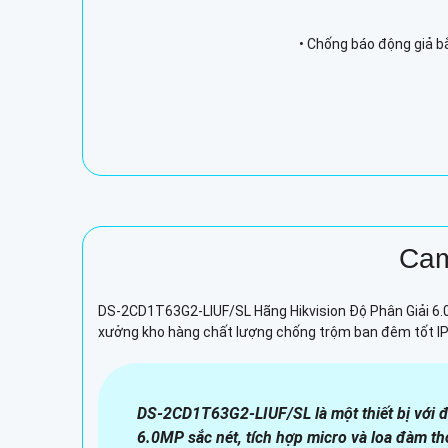
• Chống báo động giả bằn
Cam
DS-2CD1T63G2-LIUF/SL Hãng Hikvision Độ Phân Giải 6.
xưởng kho hàng chất lượng chống trộm ban đêm tốt IP P
DS-2CD1T63G2-LIUF/SL là một thiết bị với độ
6.0MP sắc nét, tích hợp micro và loa đàm th