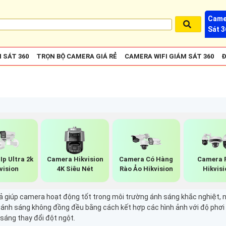
Came
Sát 3
 SÁT 360
TRỌN BỘ CAMERA GIÁ RẺ
CAMERA WIFI GIÁM SÁT 360
Đ
Ip Ultra 2k
Camera Hikvision
Camera Có Hàng
Camera 
vision
4K Siêu Nét
Rào Ảo Hikvision
Hikvisi
iúp camera hoạt động tốt trong môi trường ánh sáng khắc nghiệt, như
g ánh sáng không đồng đều bằng cách kết hợp các hình ảnh với độ phơi s
sáng thay đổi đột ngột.