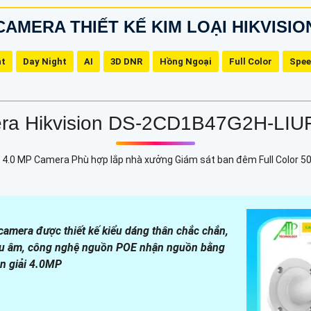
CAMERA THIẾT KẾ KIM LOẠI HIKVISIO
ht
Day Night
AI
3D DNR
Hồng Ngoại
Full Color
Spe
ra Hikvision DS-2CD1B47G2H-LIU
4.0 MP Camera Phù hợp lắp nhà xưởng Giám sát ban đêm Full Color 50m
era được thiết kế kiểu dáng thân chắc chắn,
hu âm, công nghệ nguồn POE nhận nguồn bằng
n giải 4.0MP