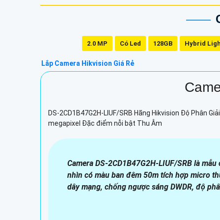
2.0 MP
Có Led
128GB
Hybrid Lig
Lắp Camera Hikvision Giá Rẻ
Came
DS-2CD1B47G2H-LIUF/SRB Hãng Hikvision Độ Phân Giải 
megapixel Đặc điểm nỗi bật Thu Âm
Camera DS-2CD1B47G2H-LIUF/SRB là mẫu cam
nhìn có màu ban đêm 50m tích hợp micro t
dây mạng, chống ngược sáng DWDR, độ phâ