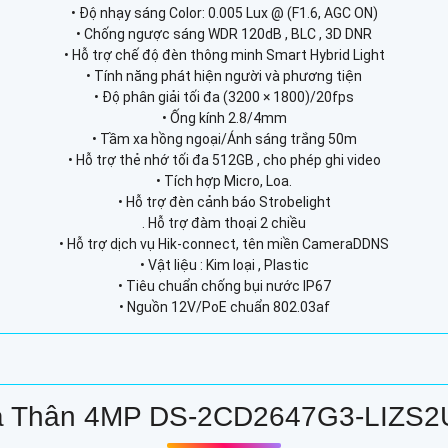
• Độ nhạy sáng Color: 0.005 Lux @ (F1.6, AGC ON)
• Chống ngược sáng WDR 120dB , BLC , 3D DNR
• Hỗ trợ chế độ đèn thông minh Smart Hybrid Light
• Tính năng phát hiện người và phương tiện
• Độ phân giải tối đa (3200 × 1800)/20fps
• Ống kính 2.8/4mm
• Tầm xa hồng ngoại/Ánh sáng trắng 50m
• Hỗ trợ thẻ nhớ tối đa 512GB , cho phép ghi video
• Tích hợp Micro, Loa.
• Hỗ trợ đèn cảnh báo Strobelight
. Hỗ trợ đàm thoại 2 chiều
• Hỗ trợ dịch vụ Hik-connect, tên miền CameraDDNS
• Vật liệu : Kim loại , Plastic
• Tiêu chuẩn chống bụi nước IP67
• Nguồn 12V/PoE chuẩn 802.03af
 Thân 4MP DS-2CD2647G3-LIZS