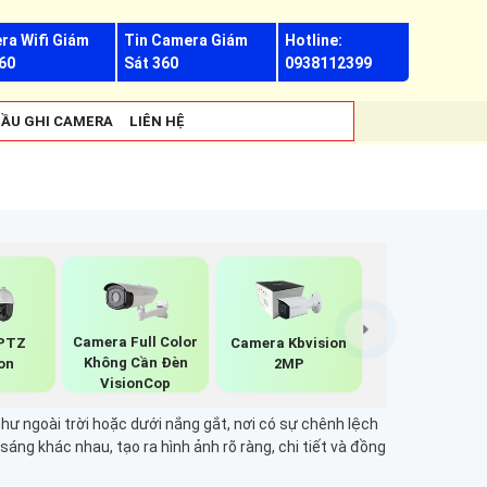
ra Wifi Giám
Tin Camera Giám
Hotline:
60
Sát 360
0938112399
ẦU GHI CAMERA
LIÊN HỆ
Camera Full Color
PTZ
Camera Kbvision
Không Cần Đèn
on
2MP
VisionCop
 ngoài trời hoặc dưới nắng gắt, nơi có sự chênh lệch
áng khác nhau, tạo ra hình ảnh rõ ràng, chi tiết và đồng