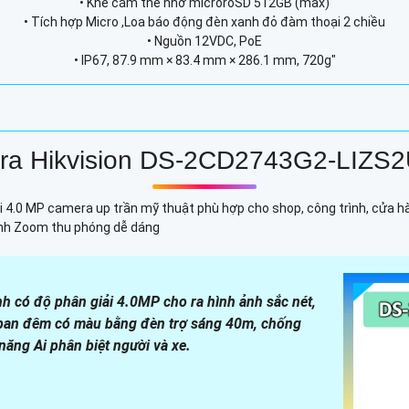
• Khe cắm thẻ nhớ microroSD 512GB (max)
• Tích hợp Micro ,Loa báo động đèn xanh đỏ đàm thoại 2 chiều
• Nguồn 12VDC, PoE
• IP67, 87.9 mm × 83.4 mm × 286.1 mm, 720g"
ra Hikvision DS-2CD2743G2-LIZS
4.0 MP camera up trần mỹ thuật phù hợp cho shop, công trình, cửa h
ính Zoom thu phóng dễ dáng
có độ phân giải 4.0MP cho ra hình ảnh sắc nét,
n ban đêm có màu bằng đèn trợ sáng 40m, chống
năng Ai phân biệt người và xe.