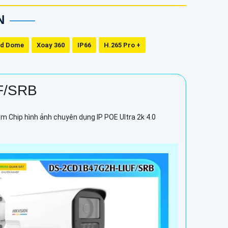
N
ed Dome
Xoay 360
IP66
H.265 Pro +
F/SRB
 Chip hình ảnh chuyên dụng IP POE Ultra 2k 4.0