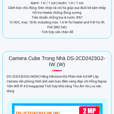
Alarm: 1 in / 1 out | Audio: 1 in / 1 out
Cảnh báo chủ động: Đèn chớp và còi hú giúp xua đuổi kẻ xâm nhập
Hỗ trợ Heater chống đọng sương
Tiêu chuẩn chống bụi & nước: IP67
12 VDC, max. 18 W, including max. 1.6 W for heater and 9 W for IR;
PoE (802.3at)
Tích hợp sẵn chân đế
Camera Cube Trong Nhà DS-2CD2423G2-
IW (W)
DS-2CD2423G2-IW(W) Hãng Hikvision Độ Phân Giải 4.0 MP Lắp
Camera văn phòng Hình ảnh xem ban đêm sáng đẹp với Hồng Ngoại
10m Wifi IP 4.0 megapixel Tích hợp khả năng Thu Âm Và Loa nên
dùng