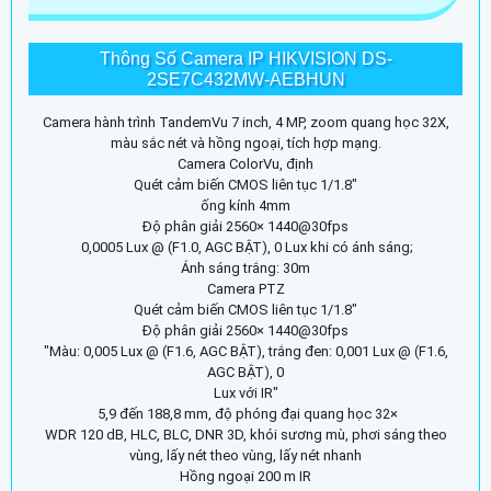
Thông Số Camera IP HIKVISION DS-
2SE7C432MW-AEBHUN
Camera hành trình TandemVu 7 inch, 4 MP, zoom quang học 32X,
màu sắc nét và hồng ngoại, tích hợp mạng.
Camera ColorVu, định
Quét cảm biến CMOS liên tục 1/1.8"
ống kính 4mm
Độ phân giải 2560× 1440@30fps
0,0005 Lux @ (F1.0, AGC BẬT), 0 Lux khi có ánh sáng;
Ánh sáng trắng: 30m
Camera PTZ
Quét cảm biến CMOS liên tục 1/1.8"
Độ phân giải 2560× 1440@30fps
"Màu: 0,005 Lux @ (F1.6, AGC BẬT), trắng đen: 0,001 Lux @ (F1.6,
AGC BẬT), 0
Lux với IR"
5,9 đến 188,8 mm, độ phóng đại quang học 32×
WDR 120 dB, HLC, BLC, DNR 3D, khói sương mù, phơi sáng theo
vùng, lấy nét theo vùng, lấy nét nhanh
Hồng ngoại 200 m IR