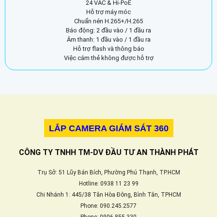
24 VAC & Hi-PoE
Hỗ trợ máy móc
Chuẩn nén H.265+/H.265
Báo động: 2 đầu vào / 1 đầu ra
Âm thanh: 1 đầu vào / 1 đầu ra
Hỗ trợ flash và thông báo
Việc cắm thẻ không được hỗ trợ
LẮP CAMERA GIÁM SÁT 360
CÔNG TY TNHH TM-DV ĐẦU TƯ AN THÀNH PHÁT
Trụ Sở: 51 Lũy Bán Bích, Phường Phú Thạnh, TP.HCM
Hotline: 0938 11 23 99
Chi Nhánh 1: 445/38 Tân Hòa Đông, Bình Tân, TPHCM
Phone: 090.245.2577
Phone: 0906.855.330