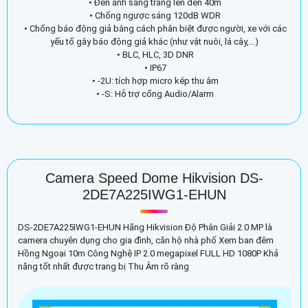
• Đèn ánh sáng trắng lên đến 40m
• Chống ngược sáng 120dB WDR
• Chống báo động giả bằng cách phân biệt được người, xe với các
yếu tố gây báo động giả khác (như vật nuôi, lá cây,...)
• BLC, HLC, 3D DNR
• IP67
• -2U: tích hợp micro kép thu âm
• -S: Hỗ trợ cổng Audio/Alarm
Camera Speed Dome Hikvision DS-
2DE7A225IWG1-EHUN
DS-2DE7A225IWG1-EHUN Hãng Hikvision Độ Phân Giải 2.0 MP là
camera chuyên dụng cho gia đình, căn hộ nhà phố Xem ban đêm
Hồng Ngoại 10m Công Nghệ IP 2.0 megapixel FULL HD 1080P Khả
năng tốt nhất được trang bị Thu Âm rõ ràng