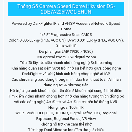
Thông Số Camera Speed Dome Hikvision DS-
2DE7A225IWG1-EHUN
Powered by DarkFighter IR and AI-ISP Acusense Network Speed
Dome
1/2.8" Progressive Scan CMOS
Color: 0.005 Lux @ (F1.6, AGC ON); B/W: 0.001 Lux @ (F1.6, AGC ON),
0 Lux with IR
Độ phân giải 2MP (1920 × 1080)
15× optical zoom, 16× digital zoom
Tốc độ lấy nét siêu nhanh nhờ công nghệ Self-learning
Khả năng quan sát đêm vượt trội nhờ sự kết hợp giữa công nghệ
DarkFighter và xử lý hình ảnh bằng công nghệ AI-ISP.
Các chức năng báo động thông minh dựa trên thuật toán AI nhận
dạng người & phương tiện
Hỗ trợ chụp ảnh khuôn mặt. Lên đến 5 khuôn mặt cùng 1 thời điểm
Tìm kiếm video nhanh chóng hơn nhờ khả năng tương thích đồng bộ
với các công nghệ AcuSeek và AcuSearch trên hệ thống NVR.
Hồng ngoại 100 m IR
WDR 120dB, HLC, BLC, 3D DNR, Digital Defog, EIS, Regional
Exposure, Regional Focus, VR View
Không hỗ trợ khe cắm thẻ nhớ
Tích hợp Dual Micro và loa đàm thoại 2 chiều