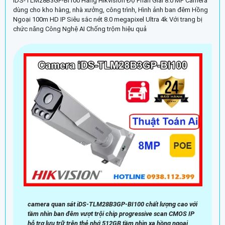
iDS-TLM28B3GP-BI100 Hãng Hikvision Độ Phân Giải 8.0 MP Camera
dùng cho kho hàng, nhà xưởng, công trình, Hình ảnh ban đêm Hồng
Ngoại 100m HD IP Siêu sắc nét 8.0 megapixel Ultra 4k Với trang bị
chức năng Công Nghệ AI Chống trộm hiệu quả
camera quan sát iDS-TLM28B3GP-BI100 chất lượng cao với
tầm nhìn ban đêm vượt trội chip progressive scan CMOS IP
hỗ trợ lưu trữ trên thẻ nhớ 512GB tầm nhìn xa hồng ngoại