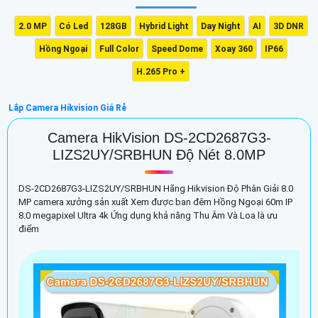
2.0 MP
Có Led
128GB
Hybrid Light
Day Night
AI
3D DNR
Hồng Ngoại
Full Color
Speed Dome
Xoay 360
IP66
H.265 Pro +
Lắp Camera Hikvision Giá Rẻ
Camera HikVision DS-2CD2687G3-
LIZS2UY/SRBHUN Độ Nét 8.0MP
DS-2CD2687G3-LIZS2UY/SRBHUN Hãng Hikvision Độ Phân Giải 8.0
MP camera xưởng sản xuất Xem được ban đêm Hồng Ngoại 60m IP
8.0 megapixel Ultra 4k Ứng dụng khả năng Thu Âm Và Loa là ưu
điểm