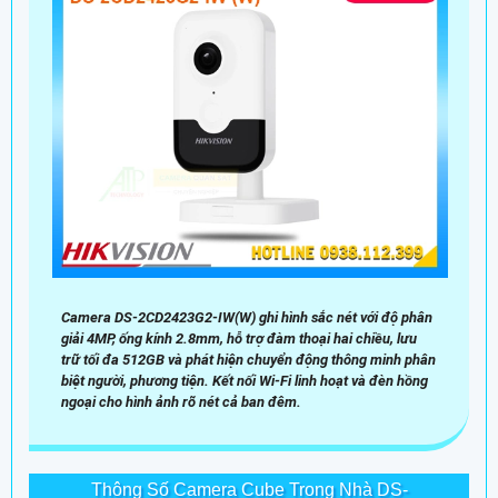
Camera DS-2CD2423G2-IW(W) ghi hình sắc nét với độ phân
giải 4MP, ống kính 2.8mm, hỗ trợ đàm thoại hai chiều, lưu
trữ tối đa 512GB và phát hiện chuyển động thông minh phân
biệt người, phương tiện. Kết nối Wi-Fi linh hoạt và đèn hồng
ngoại cho hình ảnh rõ nét cả ban đêm.
Thông Số Camera Cube Trong Nhà DS-