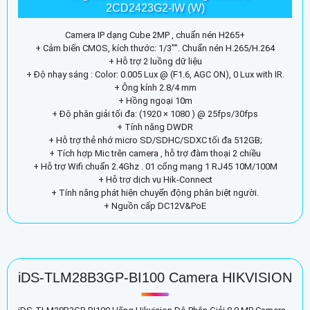
2CD2423G2-IW (W)
Camera IP dạng Cube 2MP , chuẩn nén H265+
+ Cảm biến CMOS, kích thước: 1/3"". Chuẩn nén H.265/H.264
+ Hỗ trợ 2 luồng dữ liệu
+ Độ nhạy sáng : Color: 0.005 Lux @ (F1.6, AGC ON), 0 Lux with IR.
+ Ông kính 2.8/4 mm
+ Hồng ngoại 10m
+ Độ phân giải tối đa: (1920 × 1080 ) @ 25fps/30fps
+ Tính năng DWDR
+ Hỗ trợ thẻ nhớ micro SD/SDHC/SDXC tối đa 512GB;
+ Tích hợp Mic trên camera , hỗ trợ đàm thoại 2 chiều
+ Hỗ trợ Wifi chuẩn 2.4Ghz . 01 cổng mạng 1 RJ45 10M/100M
+ Hỗ trợ dịch vụ Hik-Connect
+ Tính năng phát hiện chuyển động phân biệt người.
+ Nguồn cấp DC12V&PoE
iDS-TLM28B3GP-BI100 Camera HIKVISION