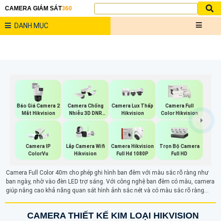
CAMERA GIÁM SÁT
360
DANH MỤC
Báo Giá Camera 2
Camera Chống
Camera Lux Thấp
Camera Full
Mắt Hikvision
Nhiễu 3D DNR
Hikvision
Color Hikvision
Hikvison
Lắp Camera Wifi
Trọn Bộ Camera
Camera IP
Camera Hikvision
Hikvision
Full HD
ColorVu
Full Hd 1080P
Camera Full Color 40m cho phép ghi hình ban đêm với màu sắc rõ ràng như
ban ngày, nhờ vào đèn LED trợ sáng. Với công nghệ ban đêm có màu, camera
giúp nâng cao khả năng quan sát hình ảnh sắc nét và có màu sắc rõ ràng
trong điều kiện ánh sáng yếu hay thậm chí là ban đêm.
CAMERA THIẾT KẾ KIM LOẠI HIKVISION