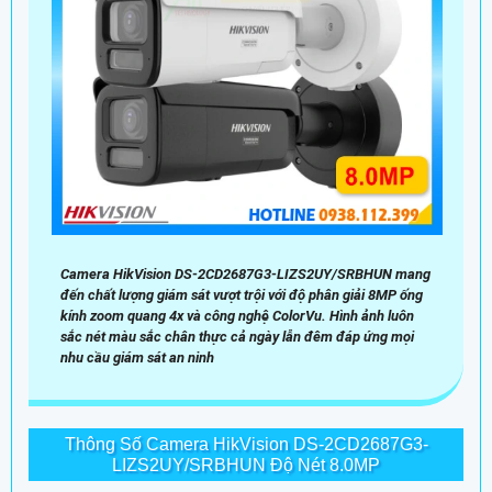
Camera HikVision DS-2CD2687G3-LIZS2UY/SRBHUN mang
đến chất lượng giám sát vượt trội với độ phân giải 8MP ống
kính zoom quang 4x và công nghệ ColorVu. Hình ảnh luôn
sắc nét màu sắc chân thực cả ngày lẫn đêm đáp ứng mọi
nhu cầu giám sát an ninh
Thông Số Camera HikVision DS-2CD2687G3-
LIZS2UY/SRBHUN Độ Nét 8.0MP