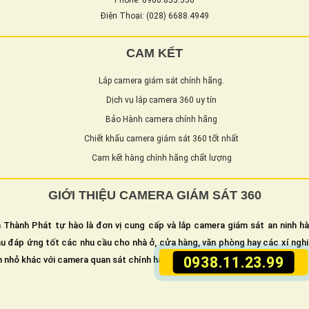
Điện Thoại: (028) 6688.4949
CAM KẾT
Lắp camera giám sát chính hãng.
Dịch vụ lắp camera 360 uy tín
Bảo Hành camera chính hãng
Chiết khấu camera giám sát 360 tốt nhất
Cam kết hàng chính hãng chất lượng
GIỚI THIỆU CAMERA GIÁM SÁT 360
 Thành Phát tự hào là đơn vị cung cấp và lắp camera giám sát an ninh h
u đáp ứng tốt các nhu cầu cho nhà ở, cửa hàng, văn phòng hay các xí ngh
0938.11.23.99
n nhỏ khác với camera quan sát chính hãng đảm bảo chất lượng tuyệt đối.