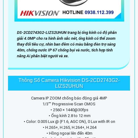
DS-2CD2743G2-LIZS2UHUN trang bị ống kính có độ phân
giải 4.0MP cho ra hình ảnh sắc nét, ống kính có thể zoom
thay đổi tiêu cự, nhìn ban đêm có màu bằng đèn trợ sáng
40m, chống nước IP 67 chống bụi và nước, tích hợp tính
năng Ai phân biệt người và xe.
Thông Số Camera Hikvision DS-2CD2743G2-
LIZS2UHUN
Camera IP ZOOM chống báo động giả 4MP
1/3"" Progressive Scan CMOS
• 2560 × 1440@30fps
• Ống kính 2.8 to 12 mm
• Color: 0.005 Lux @ (F1.6, AGC ON), 0 Lux with IR on
• H.265+, H.265, H.264+, H.264
• Hồng ngoại lên đến 40m