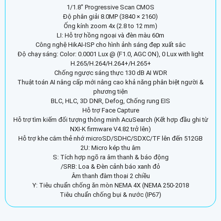
1/1.8″ Progressive Scan CMOS
Độ phân giải 8.0MP (3840 × 2160)
Ống kính zoom 4x (2.8 to 12 mm)
LI: Hỗ trợ hồng ngoại và đèn màu 60m
Công nghệ HikAI-ISP cho hình ảnh sáng đẹp xuất sắc
Độ chạy sáng: Color: 0.0001 Lux @ (F1.0, AGC ON), 0 Lux with light
H.265/H.264/H.264+/H.265+
Chống ngược sáng thực 130 dB AI WDR
Thuật toán AI nâng cấp mới nâng cao khả năng phân biệt người &
phương tiện
BLC, HLC, 3D DNR, Defog, Chống rung EIS
Hỗ trợ Face Capture
Hỗ trợ tìm kiếm đối tượng thông minh AcuSearch (Kết hợp đầu ghi từ
NXI-K firmware V4.82 trở lên)
Hỗ trợ khe cắm thẻ nhớ microSD/SDHC/SDXC/TF lên đến 512GB
2U: Micro kép thu âm
S: Tích hợp ngõ ra âm thanh & báo động
/SRB: Loa & Đèn cảnh báo xanh đỏ
Âm thanh đàm thoại 2 chiều
Y: Tiêu chuẩn chống ăn mòn NEMA 4X (NEMA 250-2018
Tiêu chuẩn chống bụi & nước (IP67)