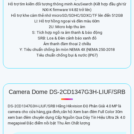
Hỗ trợ tìm kiếm đối tượng thông minh AcuSearch (Kết hợp đầu ghi từ
NXI-K firmware V4.82 trở lên)
Hỗ trợ khe cắm thẻ nhớ microSD/SDHC/SDXC/TF lên đến 512GB
LI: Hỗ trợ hồng ngoại và đèn màu 60m
2U: Micro kép thu âm
S: Tích hợp ngõ ra âm thanh & báo động
SRB: Loa & Đèn cảnh báo xanh đỏ
Âm thanh đàm thoại 2 chiều
Y: Tiêu chuẩn chống ăn mòn NEMA 4X (NEMA 250-2018
Tiêu chuẩn chống bụi & nước (IP67)
Camera Dome DS-2CD1347G3H-LIUF/SRB
DS-2CD1347G3H-LIUF/SRB Hãng Hikvision Độ Phân Giải 4.0 MP là
camera cho cửa hàng,gia đình,căn hộ Xem ban đêm Full Color 30m
xem ban đêm chuyên dụng Cấp Nguồn Qua Dây Tín Hiệu Ultra 2k 4.0
megapixel Đặc điểm nỗi bật Thu Âm Chất lượng