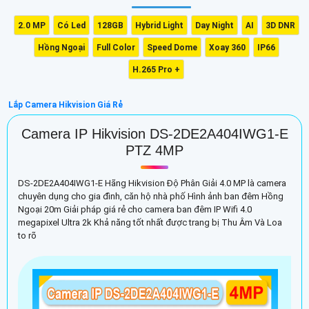
2.0 MP
Có Led
128GB
Hybrid Light
Day Night
AI
3D DNR
Hồng Ngoại
Full Color
Speed Dome
Xoay 360
IP66
H.265 Pro +
Lắp Camera Hikvision Giá Rẻ
Camera IP Hikvision DS-2DE2A404IWG1-E
PTZ 4MP
DS-2DE2A404IWG1-E Hãng Hikvision Độ Phân Giải 4.0 MP là camera
chuyên dụng cho gia đình, căn hộ nhà phố Hình ảnh ban đêm Hồng
Ngoại 20m Giải pháp giá rẻ cho camera ban đêm IP Wifi 4.0
megapixel Ultra 2k Khả năng tốt nhất được trang bị Thu Âm Và Loa
to rõ