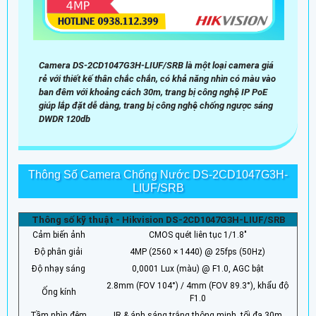
Camera DS-2CD1047G3H-LIUF/SRB là một loại camera giá
rẻ với thiết kế thân chắc chắn, có khả năng nhìn có màu vào
ban đêm với khoảng cách 30m, trang bị công nghệ IP PoE
giúp lắp đặt dễ dàng, trang bị công nghệ chống ngược sáng
DWDR 120db
Thông Số Camera Chống Nước DS-2CD1047G3H-
LIUF/SRB
Thông số kỹ thuật - Hikvision DS-2CD1047G3H-LIUF/SRB
Cảm biến ảnh
CMOS quét liên tục 1/1.8"
Độ phân giải
4MP (2560 × 1440) @ 25fps (50Hz)
Độ nhạy sáng
0,0001 Lux (màu) @ F1.0, AGC bật
2.8mm (FOV 104°) / 4mm (FOV 89.3°), khẩu độ
Ống kính
F1.0
Tầm nhìn đêm
IR & ánh sáng trắng thông minh, tối đa 30m