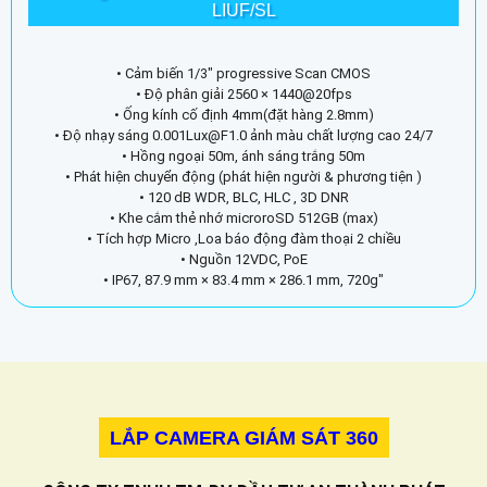
LIUF/SL
• Cảm biến 1/3" progressive Scan CMOS
• Độ phân giải 2560 × 1440@20fps
• Ống kính cố định 4mm(đặt hàng 2.8mm)
• Độ nhạy sáng 0.001Lux@F1.0 ảnh màu chất lượng cao 24/7
• Hồng ngoại 50m, ánh sáng trắng 50m
• Phát hiện chuyển động (phát hiện người & phương tiện )
• 120 dB WDR, BLC, HLC , 3D DNR
• Khe cắm thẻ nhớ microroSD 512GB (max)
• Tích hợp Micro ,Loa báo động đàm thoại 2 chiều
• Nguồn 12VDC, PoE
• IP67, 87.9 mm × 83.4 mm × 286.1 mm, 720g"
LẮP CAMERA GIÁM SÁT 360