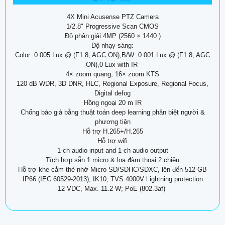
4X Mini Acusense PTZ Camera
1/2.8" Progressive Scan CMOS
Độ phân giải 4MP (2560 × 1440 )
Độ nhạy sáng:
Color: 0.005 Lux @ (F1.8, AGC ON),B/W: 0.001 Lux @ (F1.8, AGC
ON),0 Lux with IR
4× zoom quang, 16× zoom KTS
120 dB WDR, 3D DNR, HLC, Regional Exposure, Regional Focus,
Digital defog
Hồng ngoại 20 m IR
Chống báo giả bằng thuật toán deep learning phân biệt người &
phương tiện
Hỗ trợ H.265+/H.265
Hỗ trợ wifi
1-ch audio input and 1-ch audio output
Tích hợp sẵn 1 micro & loa đàm thoại 2 chiều
Hỗ trợ khe cắm thẻ nhớ Micro SD/SDHC/SDXC, lên đến 512 GB
IP66 (IEC 60529-2013), IK10, TVS 4000V l ightning protection
12 VDC, Max. 11.2 W; PoE (802.3af)