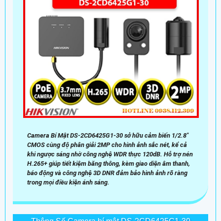
Camera Bí Mật DS-2CD6425G1-30 sở hữu cảm biến 1/2.8"
CMOS cùng độ phân giải 2MP cho hình ảnh sắc nét, kể cả
khi ngược sáng nhờ công nghệ WDR thực 120dB. Hỗ trợ nén
H.265+ giúp tiết kiệm băng thông, kèm giao diện âm thanh,
báo động và công nghệ 3D DNR đảm bảo hình ảnh rõ ràng
trong mọi điều kiện ánh sáng.