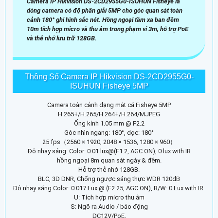
Camera IP Hikvision DS-2CD2955G0-ISUHUN Fisheye là
dòng camera có độ phân giải 5MP cho góc quan sát toàn
cảnh 180° ghi hình sắc nét. Hồng ngoại tầm xa ban đêm
10m tích hợp micro và thu âm trong phạm vi 3m, hỗ trợ PoE
và thẻ nhớ lưu trữ 128GB.
Thông Số Camera IP Hikvision DS-2CD2955G0-
ISUHUN Fisheye 5MP
Camera toàn cảnh dạng mắt cá Fisheye 5MP
H.265+/H.265/H.264+/H.264/MJPEG
Ống kính 1.05 mm @ F2.2
Góc nhìn ngang: 180°, dọc: 180°
25 fps（2560 × 1920, 2048 × 1536, 1280 × 960）
Độ nhạy sáng: Color: 0.01 lux@(F1.2, AGC ON), 0 lux with IR
hồng ngoại 8m quan sát ngày & đêm.
Hỗ trợ thẻ nhớ 128GB.
BLC, 3D DNR, Chống ngược sáng thực WDR 120dB
Độ nhạy sáng Color: 0.017 Lux @ (F2.25, AGC ON), B/W: 0 Lux with IR.
U: Tích hợp micro thu âm
S: Ngõ ra Audio / báo động
DC12V/PoE.