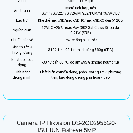
video
Kbps – 16 Mbps
Micrô tích hợp, nén
Âm thanh
G.711/G.722.1/G.726/MP2L2/PCM/MP3/AAC-LC
Lưu trữ
Khe thẻ microSD/microSDHC/microSDXC đến 512GB
12VDC ±25% hoặc PoE (802.3af Class 3), tối đa
Nguồn điện
9.21W (SRB)
Chuẩn bảo vệ
IP67 chống bụi nước
Kích thước &
Ø130.1 × 103.1 mm, khoảng 580g (SRB)
Trọng lượng
Nhiệt độ hoạt
-30 °C đến 60 °C, độ ẩm ≤95% (không ngưng tụ)
động
Tính năng
Phát hiện chuyển động, phân loại người & phương
thông minh
tiện, báo động chống phá hoại video
Camera IP Hikvision DS-2CD2955G0-
ISUHUN Fisheye 5MP