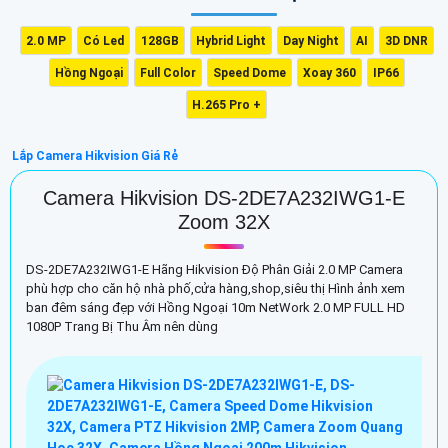
2.0 MP
Có Led
128GB
Hybrid Light
Day Night
AI
3D DNR
Hồng Ngoại
Full Color
Speed Dome
Xoay 360
IP66
H.265 Pro +
Lắp Camera Hikvision Giá Rẻ
Camera Hikvision DS-2DE7A232IWG1-E
Zoom 32X
DS-2DE7A232IWG1-E Hãng Hikvision Độ Phân Giải 2.0 MP Camera
phù hợp cho căn hộ nhà phố,cửa hàng,shop,siêu thị Hình ảnh xem
ban đêm sáng đẹp với Hồng Ngoại 10m NetWork 2.0 MP FULL HD
1080P Trang Bị Thu Âm nên dùng