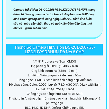
Camera HikVision DS-2CD2687G3-LIZS2UY/SRBHUN mang
đến chất lượng giám sát vượt trội với độ phân giải 8MP ống
kính zoom quang 4x và công nghệ ColorVu. Hình ảnh luôn
sắc nét màu sắc chân thực cả ngày lẫn đêm đáp ứng mọi
nhu cầu giám sát an ninh
Thông Số Camera HikVision DS-2CD2687G3-
LIZS2UY/SRBHUN Độ Nét 8.0MP
1/1.8″ Progressive Scan CMOS
Độ phân giải 8.0MP (3840 × 2160)
Ống kính zoom 4x (2.8 to 12 mm)
LI: Hỗ trợ hồng ngoại và đèn màu 60m
Công nghệ HikAI-ISP cho hình ảnh sáng đẹp xuất sắc
Độ chạy sáng: Color: 0.0001 Lux @ (F1.0, AGC ON), 0 Lux with light
H.265/H.264/H.264+/H.265+
Chống ngược sáng thực 130 dB AI WDR
Thuật toán AI nâng cấp mới nâng cao khả năng phân biệt người &
phương tiện
BLC, HLC, 3D DNR, Defog, Chống rung EIS