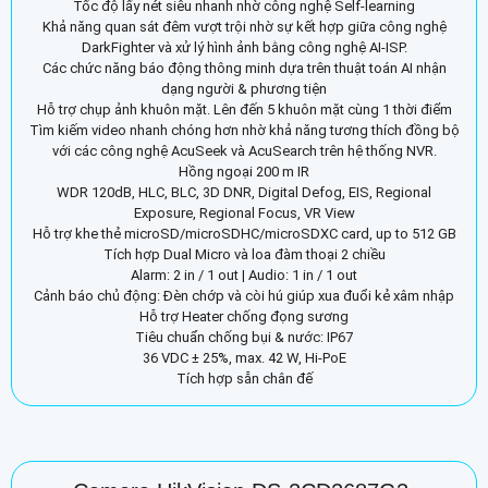
Tốc độ lấy nét siêu nhanh nhờ công nghệ Self-learning
Khả năng quan sát đêm vượt trội nhờ sự kết hợp giữa công nghệ
DarkFighter và xử lý hình ảnh bằng công nghệ AI-ISP.
Các chức năng báo động thông minh dựa trên thuật toán AI nhận
dạng người & phương tiện
Hỗ trợ chụp ảnh khuôn mặt. Lên đến 5 khuôn mặt cùng 1 thời điểm
Tìm kiếm video nhanh chóng hơn nhờ khả năng tương thích đồng bộ
với các công nghệ AcuSeek và AcuSearch trên hệ thống NVR.
Hồng ngoại 200 m IR
WDR 120dB, HLC, BLC, 3D DNR, Digital Defog, EIS, Regional
Exposure, Regional Focus, VR View
Hỗ trợ khe thẻ microSD/microSDHC/microSDXC card, up to 512 GB
Tích hợp Dual Micro và loa đàm thoại 2 chiều
Alarm: 2 in / 1 out | Audio: 1 in / 1 out
Cảnh báo chủ động: Đèn chớp và còi hú giúp xua đuổi kẻ xâm nhập
Hỗ trợ Heater chống đọng sương
Tiêu chuẩn chống bụi & nước: IP67
36 VDC ± 25%, max. 42 W, Hi-PoE
Tích hợp sẵn chân đế