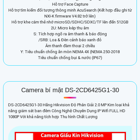
Hỗ trợ Face Capture
Hỗ trợ tìm kiếm đối tượng thông minh AcuSearch (Kết hợp đầu ghi từ
NXI-K firmware V4.82 trở lên)
Hỗ trợ khe cắm thẻ nhớ microSD/SDHC/SDXC/TF lên đến 512GB
2U: Micro kép thu âm
S: Tích hợp ngõ ra âm thanh & báo động
/SRB: Loa & Đèn cảnh báo xanh đỏ
Âm thanh đàm thoại 2 chiều
Y: Tiêu chuẩn chống ăn mòn NEMA 4X (NEMA 250-2018
Tiêu chuẩn chống bụi & nước (IP67)
Camera bí mật DS-2CD6425G1-30
DS-2CD6425G1-30 Hãng Hikvision Độ Phân Giải 2.0 MP Kim loại khả
năng giám sát ban đêm Công Nghệ Chuyên Dụng IP Wifi FULL HD
1080P Với khả năng tích hợp Thu hình Chất Lượng