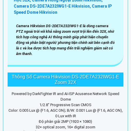
Camera Hikvision DS-2DE7A232IWG1-E là dòng camera
PTZ ngoài trời với khả năng zoom vượt trội lên đến 32X, nhờ
tích hợp công nghệ AI thông minh giúp phát hiện chuyển
động và phân biệt người/ phương tiện chính xát bên cạnh đó
là c và loa dược tích hợp mang đến trãi nghiệm giám sát có
âm thanh.
Thông Số Camera Hikvision DS-2DE7A232IWG1-E
Zoom 32X
Powered by DarkFighter IR and AI-ISP Acusense Network Speed
Dome
1/2.8" Progressive Scan CMOS
Color: 0.005 Lux @ (F1.6, AGC ON); B/W: 0.001 Lux @ (F1.6, AGC ON),
0 Lux with IR
Độ phân giải 2MP (1920 × 1080)
32× optical zoom, 16× digital zoom