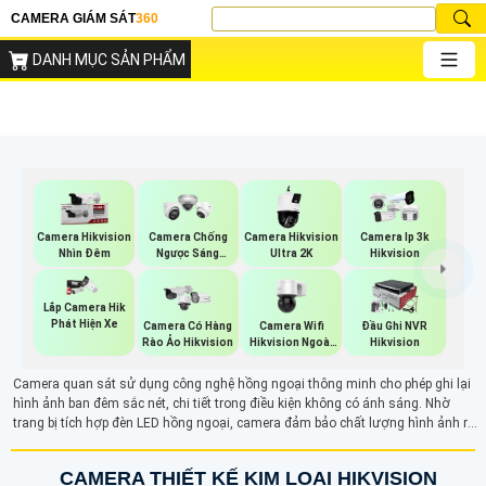
CAMERA GIÁM SÁT
360
DANH MỤC SẢN PHẨM
Camera Hikvision
Camera Chống
Camera Hikvision
Camera Ip 3k
Nhìn Đêm
Ngược Sáng
Ultra 2K
Hikvision
Hikvision
Lắp Camera Hik
Phát Hiện Xe
Camera Wifi
Camera Có Hàng
Đầu Ghi NVR
Hikvision Ngoài
Rào Ảo Hikvision
Hikvision
Trời 360
Camera quan sát sử dụng công nghệ hồng ngoại thông minh cho phép ghi lại
hình ảnh ban đêm sắc nét, chi tiết trong điều kiện không có ánh sáng. Nhờ
trang bị tích hợp đèn LED hồng ngoại, camera đảm bảo chất lượng hình ảnh rõ
ràng trong mọi điều kiện ánh sáng yếu, phục vụ tốt cho việc giám sát an ninh.
CAMERA THIẾT KẾ KIM LOẠI HIKVISION