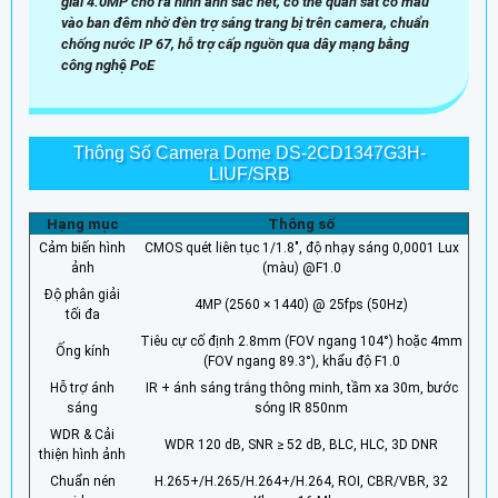
giải 4.0MP cho ra hình ảnh sắc nét, có thể quan sát có màu
vào ban đêm nhờ đèn trợ sáng trang bị trên camera, chuẩn
chống nước IP 67, hỗ trợ cấp nguồn qua dây mạng bằng
công nghệ PoE
Thông Số Camera Dome DS-2CD1347G3H-
LIUF/SRB
Hạng mục
Thông số
Cảm biến hình
CMOS quét liên tục 1/1.8", độ nhạy sáng 0,0001 Lux
ảnh
(màu) @F1.0
Độ phân giải
4MP (2560 × 1440) @ 25fps (50Hz)
tối đa
Tiêu cự cố định 2.8mm (FOV ngang 104°) hoặc 4mm
Ống kính
(FOV ngang 89.3°), khẩu độ F1.0
Hỗ trợ ánh
IR + ánh sáng trắng thông minh, tầm xa 30m, bước
sáng
sóng IR 850nm
WDR & Cải
WDR 120 dB, SNR ≥ 52 dB, BLC, HLC, 3D DNR
thiện hình ảnh
Chuẩn nén
H.265+/H.265/H.264+/H.264, ROI, CBR/VBR, 32