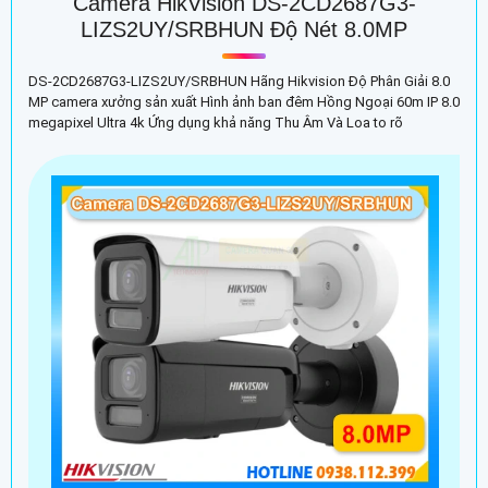
Camera HikVision DS-2CD2687G3-
LIZS2UY/SRBHUN Độ Nét 8.0MP
DS-2CD2687G3-LIZS2UY/SRBHUN Hãng Hikvision Độ Phân Giải 8.0
MP camera xưởng sản xuất Hình ảnh ban đêm Hồng Ngoại 60m IP 8.0
megapixel Ultra 4k Ứng dụng khả năng Thu Âm Và Loa to rõ