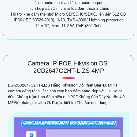
1-ch audio input and 1-ch audio output
Tích hợp sẵn 1 micro & loa đàm thoại 2 chiều
Hỗ trợ khe cắm thẻ nhớ Micro SD/SDHC/SDXC, lên đến 512 GB
IP66 (IEC 60529-2013), IK10, TVS 4000V l ightning protection
12 VDC, Max. 11.2 W; PoE (802.3af)
Camera IP POE Hikvision DS-
2CD2647G2HT-LIZS 4MP
DS-2CD2647G2HT-LIZS Hãng Hikvision Độ Phân Giải 4.0 MP là
camera công trình Hình ảnh xem ban đêm sáng đẹp với Full Color
60m Chống trộm ban đêm hiệu quả POE Không Cần Dây Nguồn 4.0
MP Độ phân giải Ultra 2k Được thiết kế Thu Âm nên dùng