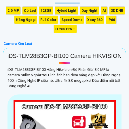
2.0 MP
Có Led
128GB
Hybrid Light
Day Night
AI
3D DNR
Hồng Ngoại
Full Color
Speed Dome
Xoay 360
IP66
H.265 Pro +
Camera Kim Loại
iDS-TLM28B3GP-BI100 Camera HIKVISION
iDS-TLM28B3GP-BI100 Hãng Hikvision Độ Phân Giải 8.0 MP là
camera bullet Ngoài trời Hình ảnh ban đêm sáng đẹp với Hồng Ngoại
100m Công Nghệ IP siêu nét Ultra 4k 8.0 megapixel Đặc điểm nỗi bật
Công Nghệ AI