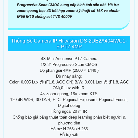
Progressive Scan CMOS cung cấp hình ảnh sắc nét. Hỗ trợ
zoom quang học 4X kết hợp zoom kỹ thuật số 16X và chuẩn
IP66 IK10 chống sét TVS 4000V
Thông Số Camera IP Hikvision DS-2DE2A404IWG1-
E PTZ 4MP
4X Mini Acusense PTZ Camera
1/2.8" Progressive Scan CMOS
Độ phân giải 4MP (2560 × 1440 )
Độ nhạy sáng:
Color: 0.005 Lux @ (F1.8, AGC ON),B/W: 0.001 Lux @ (F1.8, AGC
ON),0 Lux with IR
4× zoom quang, 16× zoom KTS
120 dB WDR, 3D DNR, HLC, Regional Exposure, Regional Focus,
Digital defog
Hồng ngoại 20 m IR
Chống báo giả bằng thuật toán deep learning phân biệt người &
phương tiện
Hỗ trợ H.265+/H.265
Hỗ trợ wifi