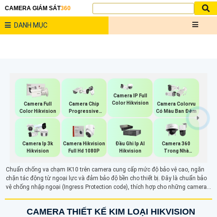
CAMERA GIÁM SÁT
360
DANH MỤC
Camera IP Full
Color Hikvision
Camera Full
Camera Chip
Camera Colorvu
Color Hikvision
Progressive
Có Màu Ban Đêm
Scan CMOS
Hikvision
Camera Ip 3k
Camera Hikvision
Đầu Ghi Ip AI
Camera 360
Hikvision
Full Hd 1080P
Hikvision
Trong Nhà
Hikvision
Chuẩn chống va chạm IK10 trên camera cung cấp mức độ bảo vệ cao, ngăn
chặn tác động từ ngoại lực và đảm bảo độ bền cho thiết bị. Đây là chuẩn bảo
vệ chống nhập ngoại (Ingress Protection code), thích hợp cho những camera
chất lượng cao, giúp tăng cường độ tin cậy và hiệu suất giám sát trong môi
trường khắc nghiệt
CAMERA THIẾT KẾ KIM LOẠI HIKVISION