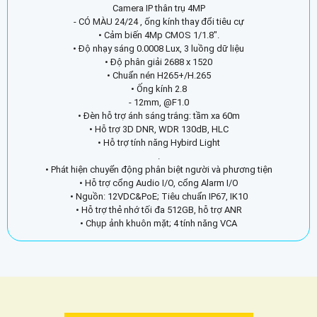
Camera IP thân trụ 4MP
- CÓ MÀU 24/24 , ống kính thay đổi tiêu cự
• Cảm biến 4Mp CMOS 1/1.8".
• Độ nhạy sáng 0.0008 Lux, 3 luồng dữ liệu
• Độ phân giải 2688 x 1520
• Chuẩn nén H265+/H.265
• Ống kính 2.8
- 12mm, @F1.0
• Đèn hỗ trợ ánh sáng trắng: tầm xa 60m
• Hỗ trợ 3D DNR, WDR 130dB, HLC
• Hỗ trợ tính năng Hybird Light
.
• Phát hiện chuyển động phân biệt người và phương tiện
• Hỗ trợ cổng Audio I/O, cổng Alarm I/O
• Nguồn: 12VDC&PoE; Tiêu chuẩn IP67, IK10
• Hỗ trợ thẻ nhớ tối đa 512GB, hỗ trợ ANR
• Chụp ảnh khuôn mặt; 4 tính năng VCA