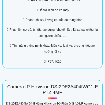
 Hỗ trợ khe cắm thẻ nhớ lên đến 512 GB
 Hỗ trợ biển số xe máy
 Phân tích lưu lượng xe, tốc độ trung bình
 Phát hiện sự cố: ùn tắc, xe dừng, chuyển làn, lái xe sai chiều, lái
xe ngược chiều, …
 Tính năng thông minh khác: Màu xe, loại xe, thương hiệu xe,
hướng lái xe
 IP67, IK10
Camera IP Hikvision DS-2DE2A404IWG1-E
PTZ 4MP
DS-2DE2A404IWG1-E Hãng Hikvision Độ Phân Giải 4.0 MP camera up