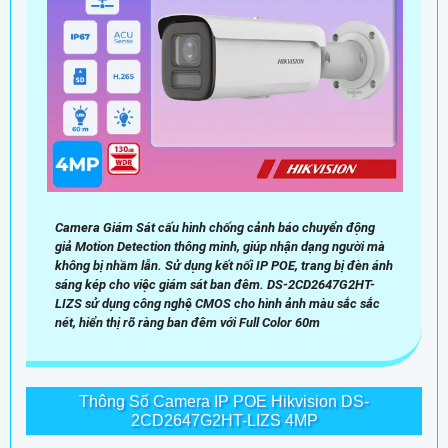
Camera Giám Sát cấu hình chống cảnh báo chuyển động
giả Motion Detection thông minh, giúp nhận dạng người mà
không bị nhầm lẫn. Sử dụng kết nối IP POE, trang bị đèn ánh
sáng kép cho việc giám sát ban đêm. DS-2CD2647G2HT-
LIZS sử dụng công nghệ CMOS cho hình ảnh màu sắc sắc
nét, hiển thị rõ ràng ban đêm với Full Color 60m
Thông Số Camera IP POE Hikvision DS-
2CD2647G2HT-LIZS 4MP