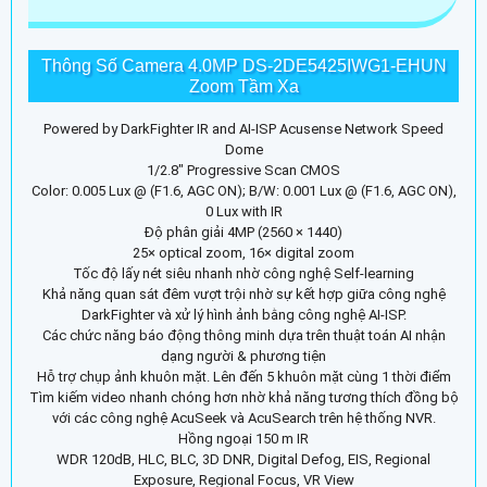
Thông Số Camera 4.0MP DS-2DE5425IWG1-EHUN
Zoom Tầm Xa
Powered by DarkFighter IR and AI-ISP Acusense Network Speed
Dome
1/2.8" Progressive Scan CMOS
Color: 0.005 Lux @ (F1.6, AGC ON); B/W: 0.001 Lux @ (F1.6, AGC ON),
0 Lux with IR
Độ phân giải 4MP (2560 × 1440)
25× optical zoom, 16× digital zoom
Tốc độ lấy nét siêu nhanh nhờ công nghệ Self-learning
Khả năng quan sát đêm vượt trội nhờ sự kết hợp giữa công nghệ
DarkFighter và xử lý hình ảnh bằng công nghệ AI-ISP.
Các chức năng báo động thông minh dựa trên thuật toán AI nhận
dạng người & phương tiện
Hỗ trợ chụp ảnh khuôn mặt. Lên đến 5 khuôn mặt cùng 1 thời điểm
Tìm kiếm video nhanh chóng hơn nhờ khả năng tương thích đồng bộ
với các công nghệ AcuSeek và AcuSearch trên hệ thống NVR.
Hồng ngoại 150 m IR
WDR 120dB, HLC, BLC, 3D DNR, Digital Defog, EIS, Regional
Exposure, Regional Focus, VR View