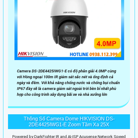
Camera DS-2DE4425IWG1-E có độ phân giải 4.0MP cùng
với Hồng ngoại 100m IR giám sát sắc nét và ổng định cả
ngày và đêm. Với khả năng chống nước và chống bụi chuẩn
IP67 đầy sẽ là camera giám sát ngoài trời bền bỉ nhất phù
hợp cho công trình xây dựng bãi xe và nhà xưởng lớn
Thông Số Camera Dome HIKVISION DS-
2DE4425IWG1-E Zoom Tầm Xa 25X
Powered by DarkFighter IR and AI-ISP Acusense Network Speed