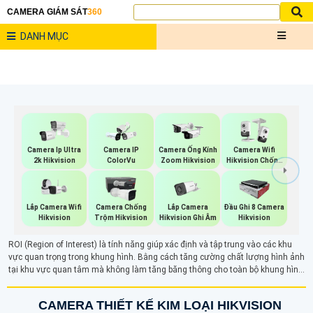
CAMERA GIÁM SÁT
360
DANH MỤC
Camera Ip Ultra
Camera IP
Camera Ống Kính
Camera Wifi
2k Hikvision
ColorVu
Zoom Hikvision
Hikvision Chống
Trộm
Lắp Camera Wifi
Lắp Camera
Camera Chống
Đầu Ghi 8 Camera
Hikvision
Hikvision Ghi Âm
Trộm Hikvision
Hikvision
ROI (Region of Interest) là tính năng giúp xác định và tập trung vào các khu
vực quan trọng trong khung hình. Bằng cách tăng cường chất lượng hình ảnh
tại khu vực quan tâm mà không làm tăng băng thông cho toàn bộ khung hình.
Bằng cách tối ưu hóa việc lưu trữ dữ liệu và giảm thiểu băng thông, ROI đảm
bảo chất lượng cao cho các khu vực cần quan sát kỹ lưỡng, trong khi giảm độ
CAMERA THIẾT KẾ KIM LOẠI HIKVISION
phân giải cho các phần không quan trọng.