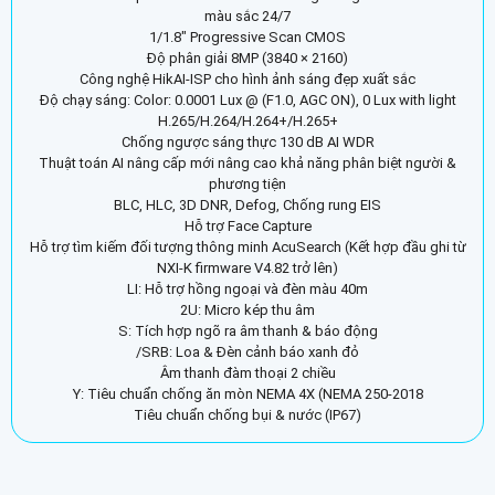
màu sắc 24/7
1/1.8″ Progressive Scan CMOS
Độ phân giải 8MP (3840 × 2160)
Công nghệ HikAI-ISP cho hình ảnh sáng đẹp xuất sắc
Độ chạy sáng: Color: 0.0001 Lux @ (F1.0, AGC ON), 0 Lux with light
H.265/H.264/H.264+/H.265+
Chống ngược sáng thực 130 dB AI WDR
Thuật toán AI nâng cấp mới nâng cao khả năng phân biệt người &
phương tiện
BLC, HLC, 3D DNR, Defog, Chống rung EIS
Hỗ trợ Face Capture
Hỗ trợ tìm kiếm đối tượng thông minh AcuSearch (Kết hợp đầu ghi từ
NXI-K firmware V4.82 trở lên)
LI: Hỗ trợ hồng ngoại và đèn màu 40m
2U: Micro kép thu âm
S: Tích hợp ngõ ra âm thanh & báo động
/SRB: Loa & Đèn cảnh báo xanh đỏ
Âm thanh đàm thoại 2 chiều
Y: Tiêu chuẩn chống ăn mòn NEMA 4X (NEMA 250-2018
Tiêu chuẩn chống bụi & nước (IP67)