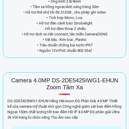
• Ống kính 2.8/4mm
• Tầm xa hồng ngoại/Ánh sáng trắng 50m
• Hỗ trợ thẻ nhớ tối đa 512GB , cho phép ghi video
• Tích hợp Micro, Loa.
• Hỗ trợ đèn cảnh báo Strobelight
. Hỗ trợ đàm thoại 2 chiều
• Hỗ trợ dịch vụ Hik-connect, tên miền CameraDDNS
• Vật liệu : Kim loại , Plastic
• Tiêu chuẩn chống bụi nước IP67
• Nguồn 12V/PoE chuẩn 802.03af
Camera 4.0MP DS-2DE5425IWG1-EHUN
Zoom Tầm Xa
DS-2DE5425IWG1-EHUN Hãng Hikvision Độ Phân Giải 4.0 MP Thiết
kế của camera mỹ thuật nhỏ gọn Công nghệ giám sát ban đêm Hồng
Ngoại 150m chất lượng tốt ban đêm HD IP 4.0 MP Độ phân giải Ultra
2k Với trang bị chức năng Thu Âm cao cấp