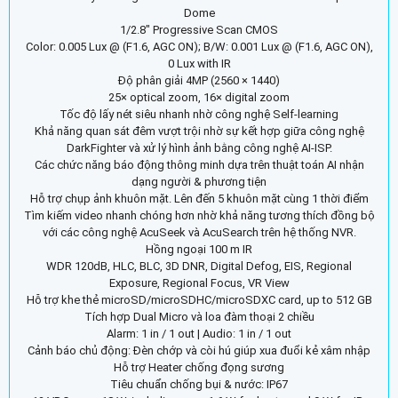
Dome
1/2.8" Progressive Scan CMOS
Color: 0.005 Lux @ (F1.6, AGC ON); B/W: 0.001 Lux @ (F1.6, AGC ON),
0 Lux with IR
Độ phân giải 4MP (2560 × 1440)
25× optical zoom, 16× digital zoom
Tốc độ lấy nét siêu nhanh nhờ công nghệ Self-learning
Khả năng quan sát đêm vượt trội nhờ sự kết hợp giữa công nghệ
DarkFighter và xử lý hình ảnh bằng công nghệ AI-ISP.
Các chức năng báo động thông minh dựa trên thuật toán AI nhận
dạng người & phương tiện
Hỗ trợ chụp ảnh khuôn mặt. Lên đến 5 khuôn mặt cùng 1 thời điểm
Tìm kiếm video nhanh chóng hơn nhờ khả năng tương thích đồng bộ
với các công nghệ AcuSeek và AcuSearch trên hệ thống NVR.
Hồng ngoại 100 m IR
WDR 120dB, HLC, BLC, 3D DNR, Digital Defog, EIS, Regional
Exposure, Regional Focus, VR View
Hỗ trợ khe thẻ microSD/microSDHC/microSDXC card, up to 512 GB
Tích hợp Dual Micro và loa đàm thoại 2 chiều
Alarm: 1 in / 1 out | Audio: 1 in / 1 out
Cảnh báo chủ động: Đèn chớp và còi hú giúp xua đuổi kẻ xâm nhập
Hỗ trợ Heater chống đọng sương
Tiêu chuẩn chống bụi & nước: IP67