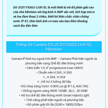
DS-2CD1T63G2-LIUF/SL là một thiết bị với độ phân giải cao
của nhà hikvision với ống kính 6.0MP sắc nét, tích hợp micro
và loa đàm thoại 2 chiều, thiết kế thân chắc chắn chống
nước IP 67, nhìn hình ảnh có màu vào ban đêm khoảng
cách lên đến 50m
Thông Số Camera DS-2CD1T63G2-LIUF/SL
Hikvision
Camera IP hình trụ ngoài trời 6MP – Camera Phát hiện người và
phương tiện cùng Chế độ đèn thông minh
• Cảm biến 1/2.4" progressive scan CMOS
• Chuẩn nén H.265 , H.265
+ , H.264 , H.264
+ ; Hỗ trợ 2 luồng dữ liệu
• Độ nhạy sáng Color: 0.005 Lux @ (F1.6, AGC ON)
• Chống ngược sáng WDR 120dB , BLC , 3D DNR
• Hỗ trợ chế độ đèn thông minh Smart Hybrid Light
• Tính năng phát hiện người và phương tiện
• Độ phân giải tối đa (3200 × 1800)/20fps