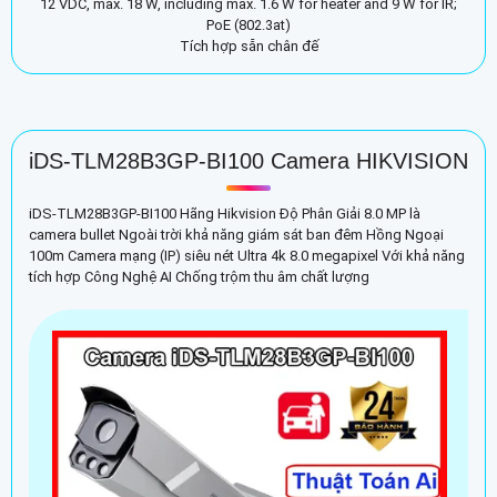
12 VDC, max. 18 W, including max. 1.6 W for heater and 9 W for IR;
PoE (802.3at)
Tích hợp sẵn chân đế
iDS-TLM28B3GP-BI100 Camera HIKVISION
iDS-TLM28B3GP-BI100 Hãng Hikvision Độ Phân Giải 8.0 MP là
camera bullet Ngoài trời khả năng giám sát ban đêm Hồng Ngoại
100m Camera mạng (IP) siêu nét Ultra 4k 8.0 megapixel Với khả năng
tích hợp Công Nghệ AI Chống trộm thu âm chất lượng