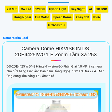
2.0 MP
Có Led
128GB
Hybrid Light
Day Night
AI
3D DNR
Hồng Ngoại
Full Color
Speed Dome
Xoay 360
IP66
H.265 Pro +
Camera Kim Loại
Camera Dome HIKVISION DS-
2DE4425IWG1-E Zoom Tầm Xa 25X
DS-2DE4425IWG1-E Hãng Hikvision Độ Phân Giải 4.0 MP là camera
cho cửa hàng Hình ảnh ban đêm Hồng Ngoại 10m IP Ultra 2k 4.0 MP
Ứng dụng khả năng Thu Âm to rõ