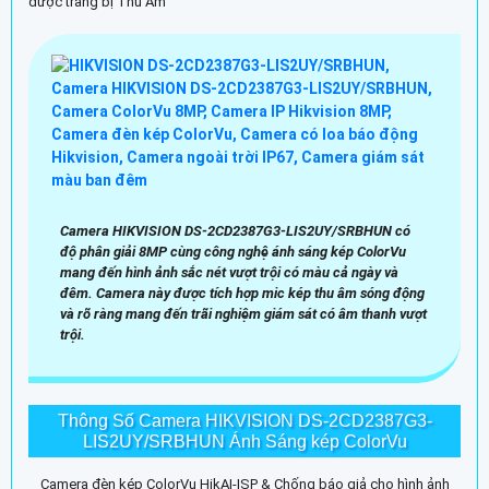
được trang bị Thu Âm
Camera HIKVISION DS-2CD2387G3-LIS2UY/SRBHUN có
độ phân giải 8MP cùng công nghệ ánh sáng kép ColorVu
mang đến hình ảnh sắc nét vượt trội có màu cả ngày và
đêm. Camera này được tích hợp mic kép thu âm sóng động
và rõ ràng mang đến trãi nghiệm giám sát có âm thanh vượt
trội.
Thông Số Camera HIKVISION DS-2CD2387G3-
LIS2UY/SRBHUN Ánh Sáng kép ColorVu
Camera đèn kép ColorVu HikAI-ISP & Chống báo giả cho hình ảnh