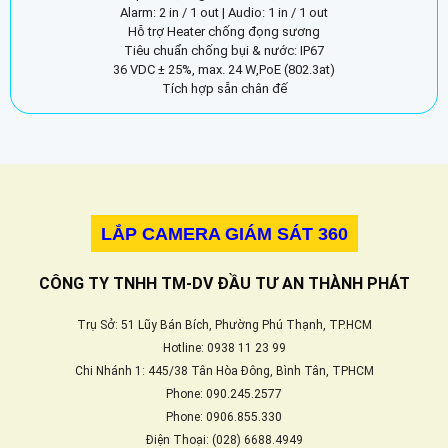
Alarm: 2 in / 1 out | Audio: 1 in / 1 out
Hỗ trợ Heater chống đọng sương
Tiêu chuẩn chống bụi & nước: IP67
36 VDC ± 25%, max. 24 W,PoE (802.3at)
Tích hợp sẵn chân đế
LẮP CAMERA GIÁM SÁT 360
CÔNG TY TNHH TM-DV ĐẦU TƯ AN THÀNH PHÁT
Trụ Sở: 51 Lũy Bán Bích, Phường Phú Thạnh, TP.HCM
Hotline: 0938 11 23 99
Chi Nhánh 1: 445/38 Tân Hòa Đông, Bình Tân, TPHCM
Phone: 090.245.2577
Phone: 0906.855.330
Điện Thoại: (028) 6688.4949