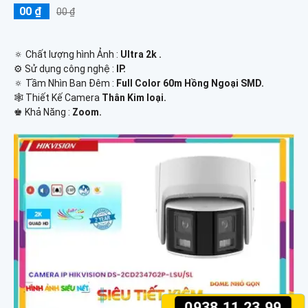
00 ₫
00 ₫
🔅 Chất lượng hình Ảnh :
Ultra 2k .
⚙ Sử dụng công nghệ :
IP.
🔅 Tầm Nhìn Ban Đêm :
Full Color 60m Hồng Ngoại SMD.
🕸️ Thiết Kế Camera
Thân Kim loại.
️♚ Khả Năng :
Zoom.
0938.11.23.99