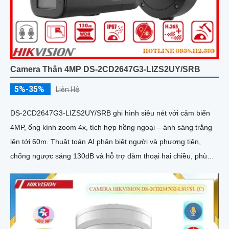
Camera Thân 4MP DS-2CD2647G3-LIZS2UY/SRB
5%-35%
Liên Hệ
DS-2CD2647G3-LIZS2UY/SRB ghi hình siêu nét với cảm biến
4MP, ống kính zoom 4x, tích hợp hồng ngoại – ánh sáng trắng
lên tới 60m. Thuật toán AI phân biệt người và phương tiện,
chống ngược sáng 130dB và hỗ trợ đàm thoại hai chiều, phù
hợp giám sát ngoài trời chống nước IP67