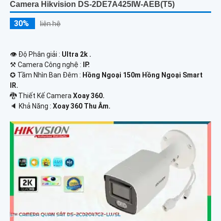
Camera Hikvision DS-2DE7A425IW-AEB(T5)
30%
liên hệ
👁 Độ Phân giải :
Ultra 2k .
⚒ Camera Công nghệ :
IP.
✪ Tầm Nhìn Ban Đêm :
Hồng Ngoại 150m Hồng Ngoại Smart
IR.
🐉️ Thiết Kế Camera
Xoay 360.
️🔈 Khả Năng :
Xoay 360 Thu Âm.