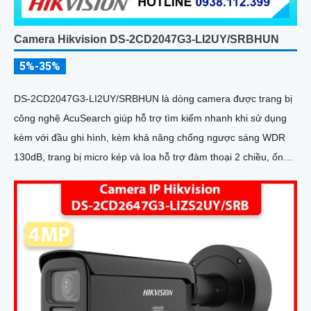
Camera Hikvision DS-2CD2047G3-LI2UY/SRBHUN
5%-35%
DS-2CD2047G3-LI2UY/SRBHUN là dòng camera được trang bị
công nghệ AcuSearch giúp hỗ trợ tìm kiếm nhanh khi sử dụng
kèm với đầu ghi hình, kèm khả năng chống ngược sáng WDR
130dB, trang bị micro kép và loa hỗ trợ đàm thoại 2 chiều, ống
kính 4