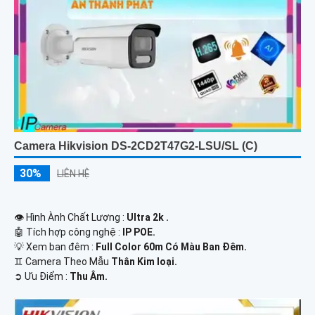
Camera Hikvision DS-2CD2T47G2-LSU/SL (C)
30%
LIÊN HỆ
👁 Hình Ành Chất Lượng :
Ultra 2k .
🤖️ Tích hợp công nghệ :
IP POE.
💡 Xem ban đêm :
Full Color 60m Có Màu Ban Ðêm.
♊ Camera Theo Mẫu
Thân Kim loại.
️➲ Ưu Điểm :
Thu Âm.