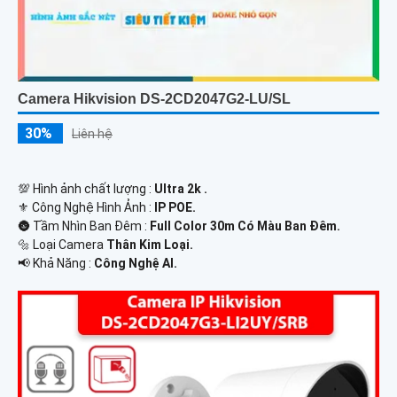
Camera Hikvision DS-2CD2047G2-LU/SL
30%
Liên hệ
💯 Hình ảnh chất lượng :
Ultra 2k .
⚜️ Công Nghệ Hình Ảnh :
IP POE.
🌚 Tầm Nhìn Ban Đêm :
Full Color 30m Có Màu Ban Đêm.
🔩 Loại Camera
Thân Kim Loại.
️📢 Khả Năng :
Công Nghệ AI.