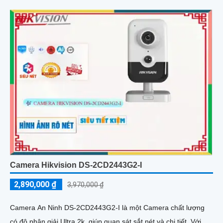
Camera Hikvision DS-2CD2443G2-I
2,890,000 ₫
3,970,000 ₫
Camera An Ninh DS-2CD2443G2-I là một Camera chất lượng
có độ phân giải Ultra 2k, giúp quan sát sắt nét và chi tiết. Với