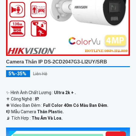
Camera Thân IP DS-2CD2047G3-LI2UY/SRB
5%-35%
Liên Hệ
✨ Hình Ành Chất Lượng :
Ultra 2k + .
⚜️ Công Nghệ :
IP.
❃ Video Ban Đêm :
Full Color 40m Có Màu Ban Ðêm.
🎼️ Mẫu Camera
Thân Plastic.
️📡 Tích Hợp :
Thu Âm Và Loa.