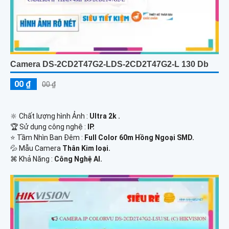
Camera DS-2CD2T47G2-LDS-2CD2T47G2-L 130 Db
00 ₫
00 ₫
🔆 Chất lượng hình Ảnh :
Ultra 2k .
🏆 Sử dụng công nghệ :
IP.
⭐ Tầm Nhìn Ban Đêm :
Full Color 60m Hồng Ngoại SMD.
💦 Mẫu Camera
Thân Kim loại.
️⌘ Khả Năng :
Công Nghệ AI.