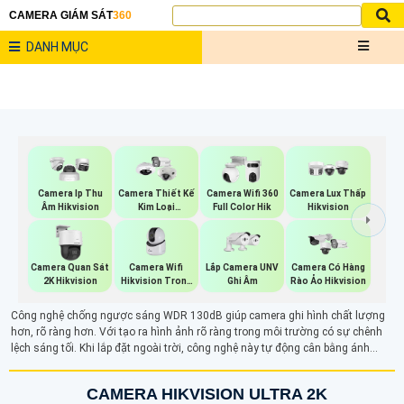
CAMERA GIÁM SÁT
360
DANH MỤC
Camera Ip Thu
Camera Thiết Kế
Camera Wifi 360
Camera Lux Thấp
Âm Hikvision
Kim Loại
Full Color Hik
Hikvision
Hikvision
Camera Wifi
Lắp Camera UNV
Camera Quan Sát
Camera Có Hàng
Hikvision Trong
Ghi Âm
2K Hikvision
Rào Ảo Hikvision
Nhà
Công nghệ chống ngược sáng WDR 130dB giúp camera ghi hình chất lượng
hơn, rõ ràng hơn. Với tạo ra hình ảnh rõ ràng trong môi trường có sự chênh
lệch sáng tối. Khi lắp đặt ngoài trời, công nghệ này tự động cân bằng ánh
sáng giữa các vùng ánh sáng giúp hình ảnh giám sát hài hòa hơn
CAMERA HIKVISION ULTRA 2K