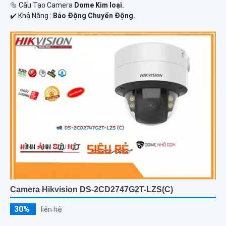
🔩 Cấu Tạo Camera
Dome Kim loại.
️✔️ Khả Năng :
Báo Động Chuyển Động.
Camera Hikvision DS-2CD2747G2T-LZS(C)
30%
liên hệ