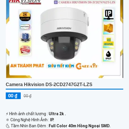
Camera Hikvision DS-2CD2747G2T-LZS
00 ₫
00 ₫
️⚡ Hình ảnh chất lượng :
Ultra 2k .
⚛️ Công Nghệ Hình Ảnh :
IP.
🌜 Tầm Nhìn Ban Đêm :
Full Color 40m Hồng Ngoại SMD.