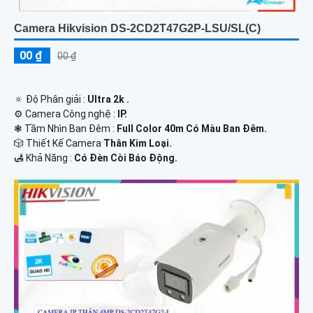
Camera Hikvision DS-2CD2T47G2P-LSU/SL(C)
00 ₫
00 ₫
🔅 Độ Phân giải :
Ultra 2k .
⚙ Camera Công nghệ :
IP.
❃ Tầm Nhìn Ban Đêm :
Full Color 40m Có Màu Ban Đêm.
🎲 Thiết Kế Camera
Thân Kim Loại.
️🛃 Khả Năng :
Có Đèn Còi Báo Động.