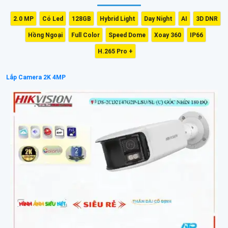
2.0 MP
Có Led
128GB
Hybrid Light
Day Night
AI
3D DNR
Hồng Ngoại
Full Color
Speed Dome
Xoay 360
IP66
H.265 Pro +
Lắp Camera 2K 4MP