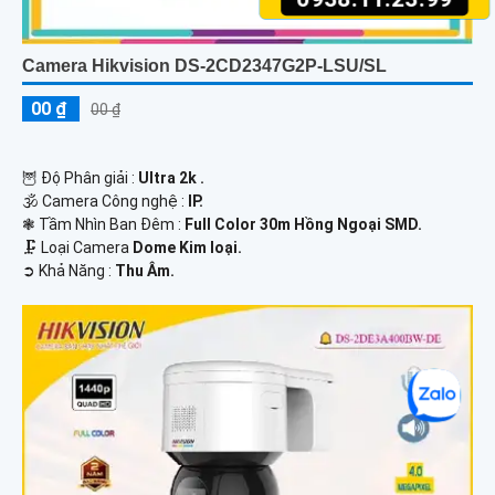
Camera Hikvision DS-2CD2347G2P-LSU/SL
00 ₫
00 ₫
🦉 Độ Phân giải :
Ultra 2k .
🕉️ Camera Công nghệ :
IP.
❃ Tầm Nhìn Ban Đêm :
Full Color 30m Hồng Ngoại SMD.
🗜️ Loại Camera
Dome Kim loại.
️➲ Khả Năng :
Thu Âm.