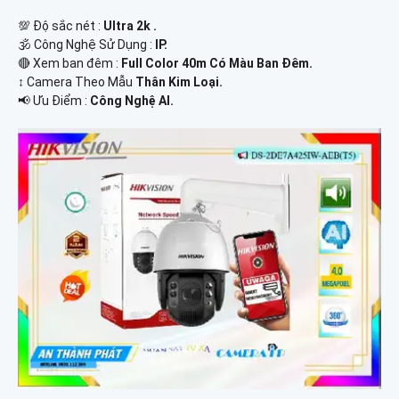
💯 Độ sắc nét :
Ultra 2k .
🕉️ Công Nghệ Sử Dụng :
IP.
🔴 Xem ban đêm :
Full Color 40m Có Màu Ban Đêm.
↕️ Camera Theo Mẫu
Thân Kim Loại.
️📢 Ưu Điểm :
Công Nghệ AI.