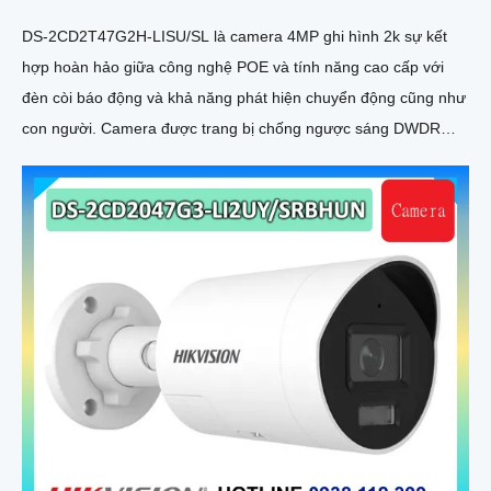
DS-2CD2T47G2H-LISU/SL là camera 4MP ghi hình 2k sự kết
hợp hoàn hảo giữa công nghệ POE và tính năng cao cấp với
đèn còi báo động và khả năng phát hiện chuyển động cũng như
con người. Camera được trang bị chống ngược sáng DWDR
130db cho hình ảnh rõ nét ở mọi điều kiện ánh sáng