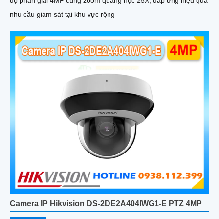
độ phân giải 4MP cùng zoom quang học 25X, đáp ứng hiệu quả
nhu cầu giám sát tại khu vực rộng
Camera IP Hikvision DS-2DE2A404IWG1-E PTZ 4MP