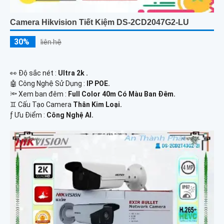
Camera Hikvision Tiết Kiệm DS-2CD2047G2-LU
30%
liên hệ
️👀 Độ sắc nét :
Ultra 2k .
🤖️ Công Nghệ Sử Dụng :
IP POE.
🔦 Xem ban đêm :
Full Color 40m Có Màu Ban Đêm.
♊ Cấu Tạo Camera
Thân Kim Loại.
️ƒ Ưu Điểm :
Công Nghệ AI.