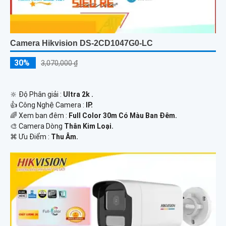
Camera Hikvision DS-2CD1047G0-LC
30%
3,070,000 ₫
🔆 Độ Phân giải :
Ultra 2k .
👍 Công Nghệ Camera :
IP.
🌈 Xem ban đêm :
Full Color 30m Có Màu Ban Đêm.
🎨 Camera Dòng
Thân Kim Loại.
️⌘ Ưu Điểm :
Thu Âm.