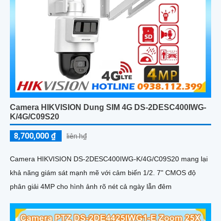
Camera HIKVISION Dung SIM 4G DS-2DESC400IWG-
K/4G/C09S20
8,700,000 ₫
liên h₫
Camera HIKVISION DS-2DESC400IWG-K/4G/C09S20 mang lại
khả năng giám sát mạnh mẽ với cảm biến 1/2. 7" CMOS độ
phân giải 4MP cho hình ảnh rõ nét cả ngày lẫn đêm