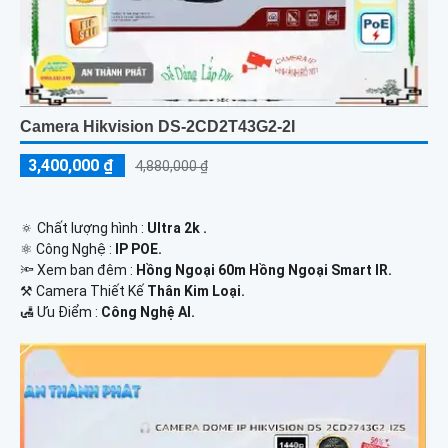
Camera Hikvision DS-2CD2T43G2-2I
3,400,000 ₫
4,880,000 ₫
🔅 Chất lượng hình :
Ultra 2k .
⚛️ Công Nghệ :
IP POE.
🔦 Xem ban đêm :
Hồng Ngoại 60m Hồng Ngoại Smart IR.
⚒ Camera Thiết Kế
Thân Kim Loại.
️🛃 Ưu Điểm :
Công Nghệ AI.