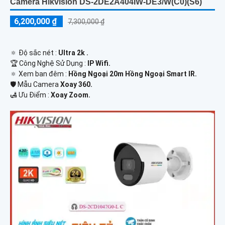
Camera Hikvision DS-2DE2A404IW-DE3/W(C0)(S6)
6,200,000 ₫
7,300,000 ₫
🔅 Độ sắc nét :
Ultra 2k .
🏆 Công Nghệ Sử Dụng :
IP Wifi.
🔅 Xem ban đêm :
Hồng Ngoại 20m Hồng Ngoại Smart IR.
🛡 Mẫu Camera
Xoay 360.
️🛃 Ưu Điểm :
Xoay Zoom.