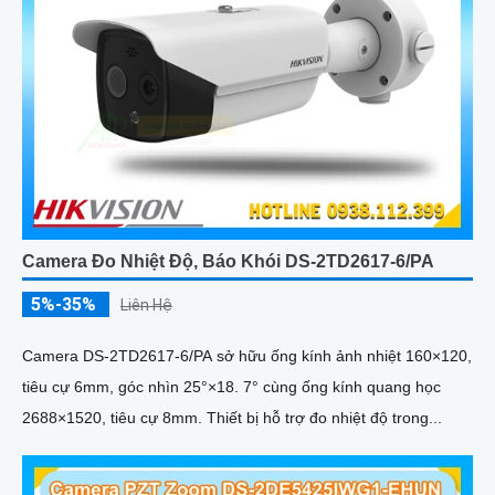
Camera Đo Nhiệt Độ, Báo Khói DS-2TD2617-6/PA
5%-35%
Liên Hệ
Camera DS-2TD2617-6/PA sở hữu ống kính ảnh nhiệt 160×120,
tiêu cự 6mm, góc nhìn 25°×18. 7° cùng ống kính quang học
2688×1520, tiêu cự 8mm. Thiết bị hỗ trợ đo nhiệt độ trong...