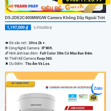
DS-2DE2C400MWG/W Camera Không Dây Ngoài Trời
1,197,000 ₫
1,710,000 ₫
👁 Độ sắc nét :
Ultra 2k + .
®️ Công Nghệ Camera :
IP Wifi.
🌈 Hình ảnh ban đêm :
Full Color 30m Có Màu Ban Ðêm.
🎼️ Thiết Kế Camera
Xoay 360.
️🔔 Ưu Điểm :
Thu Âm Và Loa.