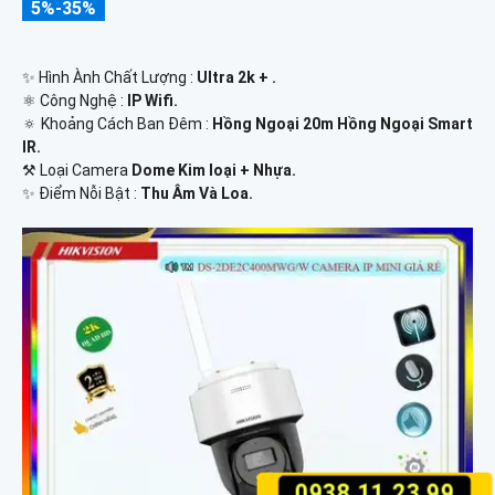
5%-35%
✨ Hình Ành Chất Lượng :
Ultra 2k + .
⚛️ Công Nghệ :
IP Wifi.
🔅 Khoảng Cách Ban Đêm :
Hồng Ngoại 20m Hồng Ngoại Smart
IR.
⚒ Loại Camera
Dome Kim loại + Nhựa.
️✨ Điểm Nỗi Bật :
Thu Âm Và Loa.
0938.11.23.99