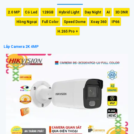
2.0 MP
Có Led
128GB
Hybrid Light
Day Night
AI
3D DNR
Hồng Ngoại
Full Color
Speed Dome
Xoay 360
IP66
H.265 Pro +
Lắp Camera 2K 4MP