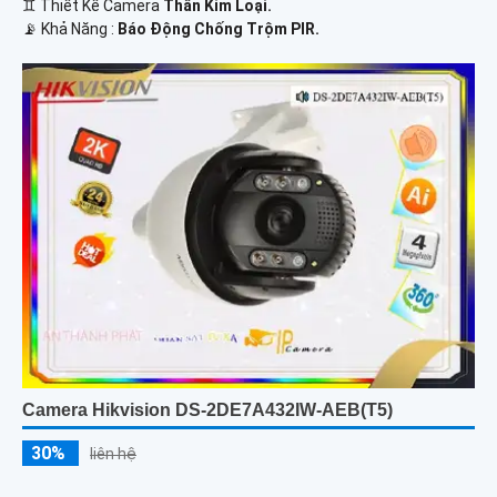
♊ Thiết Kế Camera
Thân Kim Loại.
️📡 Khả Năng :
Báo Động Chống Trộm PIR.
Camera Hikvision DS-2DE7A432IW-AEB(T5)
30%
liên hệ