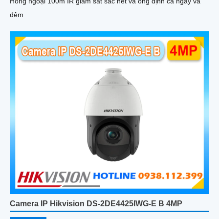
Hồng ngoại 100m IR giám sát sắc nét và ổng định cả ngày và
đêm
Camera IP Hikvision DS-2DE4425IWG-E B 4MP