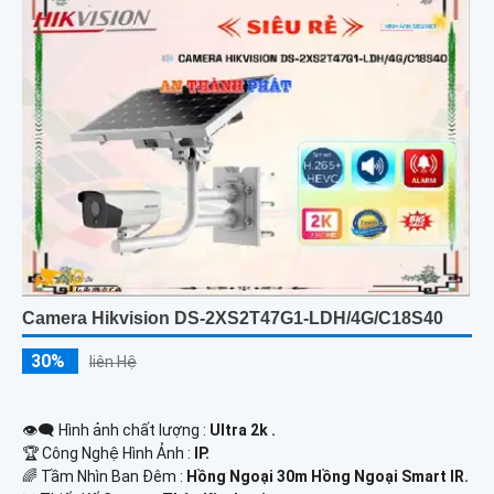
Camera Hikvision DS-2XS2T47G1-LDH/4G/C18S40
30%
liên Hệ
👁️‍🗨 Hình ảnh chất lượng :
Ultra 2k .
🏆 Công Nghệ Hình Ảnh :
IP.
🌈 Tầm Nhìn Ban Đêm :
Hồng Ngoại 30m Hồng Ngoại Smart IR.