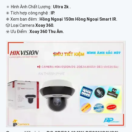
🔅 Hình Ành Chất Lượng :
Ultra 2k .
✳️ Tích hợp công nghệ :
IP.
❈ Xem ban đêm :
Hồng Ngoại 150m Hồng Ngoại Smart IR.
🎲 Loại Camera
Xoay 360.
️☣️ Ưu Điểm :
Xoay 360 Thu Âm.