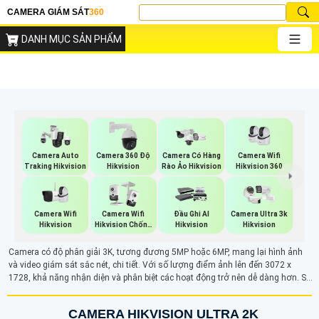
CAMERA GIÁM SÁT
360
DANH MỤC SẢN PHẨM
Camera Wifi
Camera Auto
Camera 360 Độ
Camera Có Hàng
Hikvision 360
Traking Hikvision
Hikvision
Rào Ảo Hikvision
Camera Wifi
Camera Wifi
Đầu Ghi AI
Camera Ultra 3k
Hikvision
Hikvision Chống
Hikvision
Hikvision
Trộm
Camera có độ phân giải 3K, tương đương 5MP hoặc 6MP, mang lại hình ảnh
và video giám sát sắc nét, chi tiết. Với số lượng điểm ảnh lên đến 3072 x
1728, khả năng nhận diện và phân biệt các hoạt động trở nên dễ dàng hơn. So
với các loại camera độ phân giải thông thường thì camera 3K cho chất lượng
giám sát vượt trội, thích hợp cho những yêu cầu cao về độ rõ ràng và chi tiết
CAMERA HIKVISION ULTRA 2K
trong quá trình quan sát, giúp đảm bảo hiệu quả trong các hệ thống giám sát.