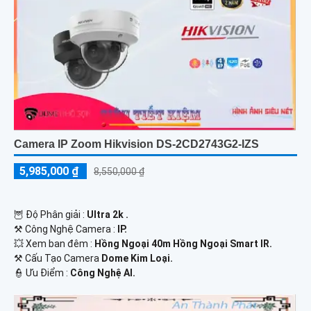
Camera IP Zoom Hikvision DS-2CD2743G2-IZS
5,985,000 ₫
8,550,000 ₫
🦉 Độ Phân giải :
Ultra 2k .
⚒ Công Nghệ Camera :
IP.
💥 Xem ban đêm :
Hồng Ngoại 40m Hồng Ngoại Smart IR.
⚒ Cấu Tạo Camera
Dome Kim Loại.
️👮 Ưu Điểm :
Công Nghệ AI.