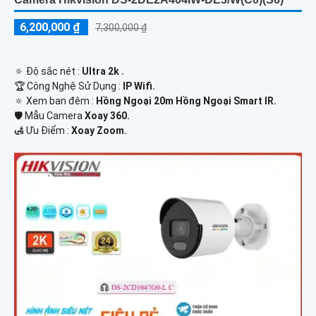
6,200,000 ₫
7,300,000 ₫
🔅 Độ sắc nét :
Ultra 2k .
🏆 Công Nghệ Sử Dụng :
IP Wifi.
🔅 Xem ban đêm :
Hồng Ngoại 20m Hồng Ngoại Smart IR.
🛡 Mẫu Camera
Xoay 360.
️🛃 Ưu Điểm :
Xoay Zoom.