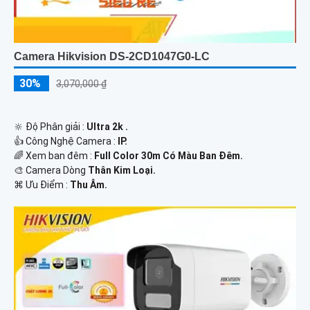
Camera Hikvision DS-2CD1047G0-LC
30%
3,070,000 ₫
🔆 Độ Phân giải :
Ultra 2k .
👍 Công Nghệ Camera :
IP.
🌈 Xem ban đêm :
Full Color 30m Có Màu Ban Đêm.
🎨 Camera Dòng
Thân Kim Loại.
️⌘ Ưu Điểm :
Thu Âm.