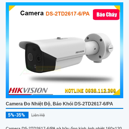
Camera Đo Nhiệt Độ, Báo Khói DS-2TD2617-6/PA
5%-35%
Liên Hệ
Camera DS-2TD2617-6/PA sở hữu ống kính ảnh nhiệt 160×120,