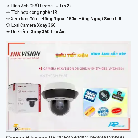
🔅 Hình Ành Chất Lượng :
Ultra 2k .
✳️ Tích hợp công nghệ :
IP.
❈ Xem ban đêm :
Hồng Ngoại 150m Hồng Ngoại Smart IR.
🎲 Loại Camera
Xoay 360.
️☣️ Ưu Điểm :
Xoay 360 Thu Âm.
Camera Hikvision DS-2DE2A404IW-DE3/W(C0)(S6)