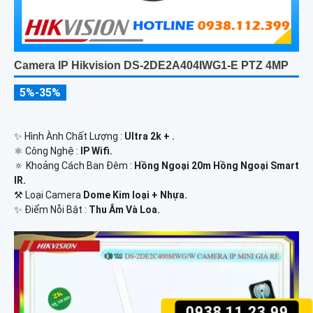
Camera IP Hikvision DS-2DE2A404IWG1-E PTZ 4MP
5%-35%
✨ Hình Ành Chất Lượng :
Ultra 2k + .
⚛️ Công Nghệ :
IP Wifi.
🔅 Khoảng Cách Ban Đêm :
Hồng Ngoại 20m Hồng Ngoại Smart
IR.
⚒ Loại Camera
Dome Kim loại + Nhựa.
️✨ Điểm Nỗi Bật :
Thu Âm Và Loa.
0938.11.23.99