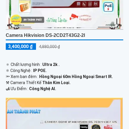
Camera Hikvision DS-2CD2T43G2-2I
3,400,000 ₫
4,880,000 ₫
🔅 Chất lượng hình :
Ultra 2k .
⚛️ Công Nghệ :
IP POE.
🔦 Xem ban đêm :
Hồng Ngoại 60m Hồng Ngoại Smart IR.
⚒ Camera Thiết Kế
Thân Kim Loại.
️🛃 Ưu Điểm :
Công Nghệ AI.