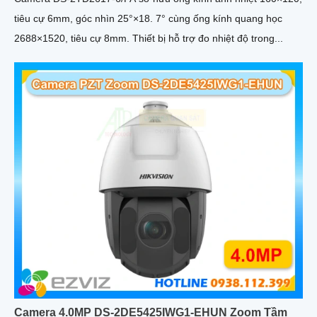
tiêu cự 6mm, góc nhìn 25°×18. 7° cùng ống kính quang học
2688×1520, tiêu cự 8mm. Thiết bị hỗ trợ đo nhiệt độ trong...
Camera 4.0MP DS-2DE5425IWG1-EHUN Zoom Tầm