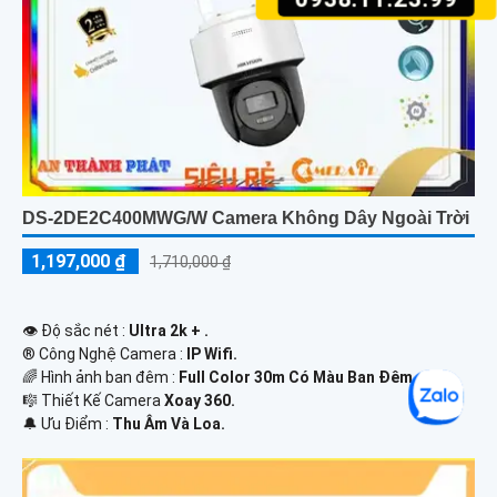
DS-2DE2C400MWG/W Camera Không Dây Ngoài Trời
1,197,000 ₫
1,710,000 ₫
👁 Độ sắc nét :
Ultra 2k + .
®️ Công Nghệ Camera :
IP Wifi.
🌈 Hình ảnh ban đêm :
Full Color 30m Có Màu Ban Ðêm.
🎼️ Thiết Kế Camera
Xoay 360.
️🔔 Ưu Điểm :
Thu Âm Và Loa.