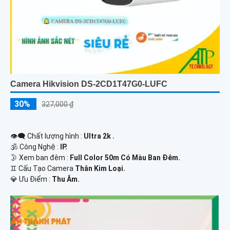
Camera Hikvision DS-2CD1T47G0-LUFC
30%
327,000 ₫
👁️‍🗨 Chất lượng hình :
Ultra 2k .
🕉️ Công Nghệ :
IP.
🌛 Xem ban đêm :
Full Color 50m Có Màu Ban Đêm.
♊ Cấu Tạo Camera
Thân Kim Loại.
️💎 Ưu Điểm :
Thu Âm.