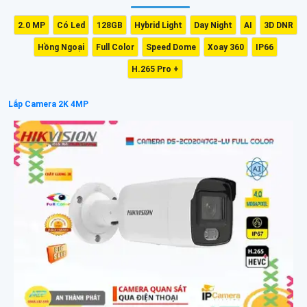
2.0 MP
Có Led
128GB
Hybrid Light
Day Night
AI
3D DNR
Hồng Ngoại
Full Color
Speed Dome
Xoay 360
IP66
H.265 Pro +
Lắp Camera 2K 4MP