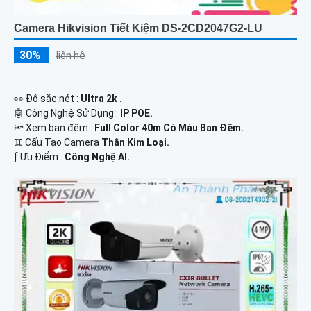
Camera Hikvision Tiết Kiệm DS-2CD2047G2-LU
30%
liên hệ
️👀 Độ sắc nét :
Ultra 2k .
🤖️ Công Nghệ Sử Dụng :
IP POE.
🔦 Xem ban đêm :
Full Color 40m Có Màu Ban Đêm.
♊ Cấu Tạo Camera
Thân Kim Loại.
️ƒ Ưu Điểm :
Công Nghệ AI.