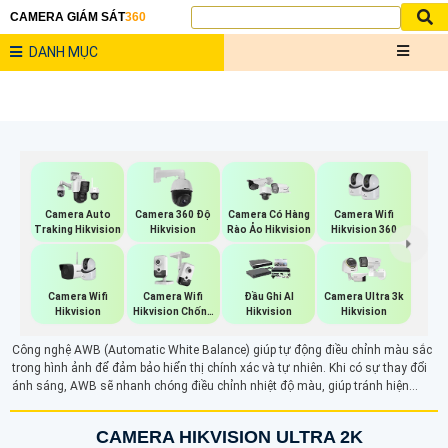
CAMERA GIÁM SÁT
360
DANH MỤC
Camera Wifi
Camera Auto
Camera 360 Độ
Camera Có Hàng
Hikvision 360
Traking Hikvision
Hikvision
Rào Ảo Hikvision
Camera Wifi
Camera Wifi
Đầu Ghi AI
Camera Ultra 3k
Hikvision
Hikvision Chống
Hikvision
Hikvision
Trộm
Công nghệ AWB (Automatic White Balance) giúp tự động điều chỉnh màu sắc
trong hình ảnh để đảm bảo hiển thị chính xác và tự nhiên. Khi có sự thay đổi
ánh sáng, AWB sẽ nhanh chóng điều chỉnh nhiệt độ màu, giúp tránh hiện
tượng ám màu vàng, xanh hay đỏ. Đảm bảo hình ảnh luôn rõ ràng và cân
bằng màu sắc, kể cả trong các môi trường ánh sáng không đồng đều.
CAMERA HIKVISION ULTRA 2K