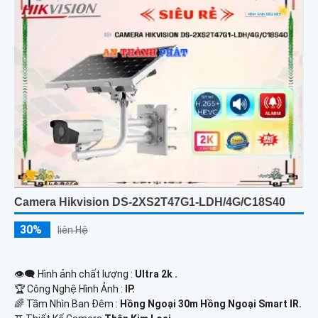
Camera Hikvision DS-2XS2T47G1-LDH/4G/C18S40
30%
liên Hệ
👁️‍🗨 Hình ảnh chất lượng :
Ultra 2k .
🏆 Công Nghệ Hình Ảnh :
IP.
🌈 Tầm Nhìn Ban Đêm :
Hồng Ngoại 30m Hồng Ngoại Smart IR.