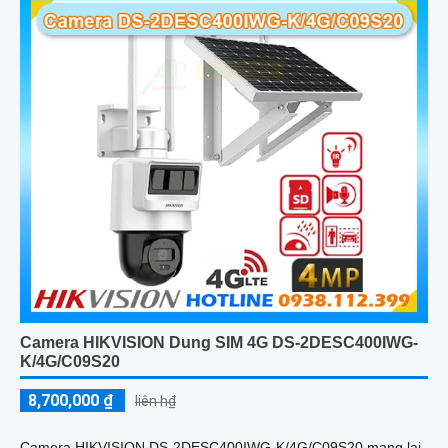
Camera HIKVISION Dung SIM 4G DS-2DESC400IWG-
K/4G/C09S20
8,700,000 ₫
liên h₫
Camera HIKVISION DS-2DESC400IWG-K/4G/C09S20 mang lại