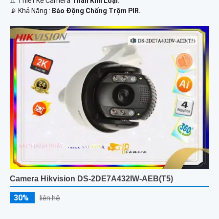
♊ Thiết Kế Camera
Thân Kim Loại.
️📡 Khả Năng :
Báo Động Chống Trộm PIR.
Camera Hikvision DS-2DE7A432IW-AEB(T5)
30%
liên hệ