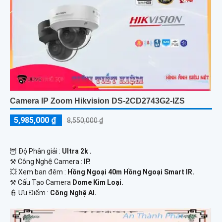
Camera IP Zoom Hikvision DS-2CD2743G2-IZS
5,985,000 ₫
8,550,000 ₫
🦉 Độ Phân giải :
Ultra 2k .
⚒ Công Nghệ Camera :
IP.
💥 Xem ban đêm :
Hồng Ngoại 40m Hồng Ngoại Smart IR.
⚒ Cấu Tạo Camera
Dome Kim Loại.
️👮 Ưu Điểm :
Công Nghệ AI.