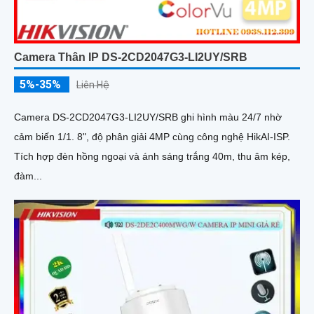
Camera Thân IP DS-2CD2047G3-LI2UY/SRB
5%-35%
Liên Hệ
Camera DS-2CD2047G3-LI2UY/SRB ghi hình màu 24/7 nhờ
cảm biến 1/1. 8", độ phân giải 4MP cùng công nghệ HikAI-ISP.
Tích hợp đèn hồng ngoại và ánh sáng trắng 40m, thu âm kép,
đàm...