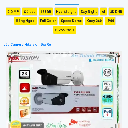
2.0 MP
Có Led
128GB
Hybrid Light
Day Night
AI
3D DNR
Hồng Ngoại
Full Color
Speed Dome
Xoay 360
IP66
H.265 Pro +
Lắp Camera Hikvision Giá Rẻ