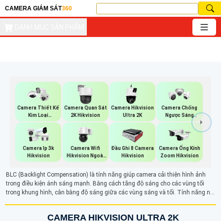
CAMERA GIÁM SÁT
360
DANH MỤC SẢN PHẨM
Camera Thiết Kế
Camera Quan Sát
Camera Hikvision
Camera Chống
Kim Loại
2K Hikvision
Ultra 2K
Ngược Sáng
Hikvision
Hikvision
Camera Wifi
Camera Ip 3k
Đầu Ghi 8 Camera
Camera Ống Kính
Hikvision Ngoài
Hikvision
Hikvision
Zoom Hikvision
Trời 360
BLC (Backlight Compensation) là tính năng giúp camera cải thiện hình ảnh
trong điều kiện ánh sáng mạnh. Bằng cách tăng độ sáng cho các vùng tối
trong khung hình, cân bằng độ sáng giữa các vùng sáng và tối. Tính năng này
giúp hình ảnh rõ ràng và chi tiết hơn, đặc biệt là khi có ánh sáng ngược, giúp
các đối tượng phía trước không bị tối và dễ nhận diện hơn.
CAMERA HIKVISION ULTRA 2K