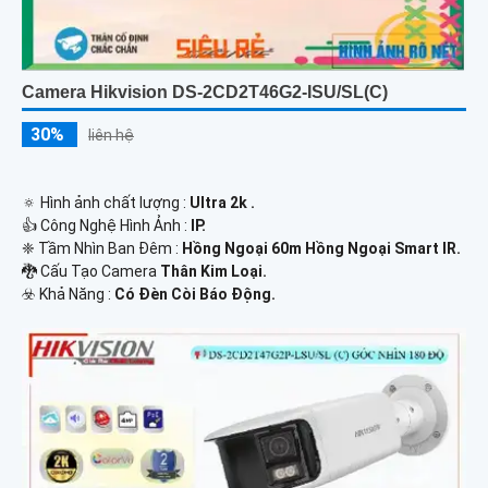
Camera Hikvision DS-2CD2T46G2-ISU/SL(C)
30%
liên hệ
🔅 Hình ảnh chất lượng :
Ultra 2k .
👍 Công Nghệ Hình Ảnh :
IP.
❈ Tầm Nhìn Ban Đêm :
Hồng Ngoại 60m Hồng Ngoại Smart IR.
🐉️ Cấu Tạo Camera
Thân Kim Loại.
️☣️ Khả Năng :
Có Đèn Còi Báo Động.