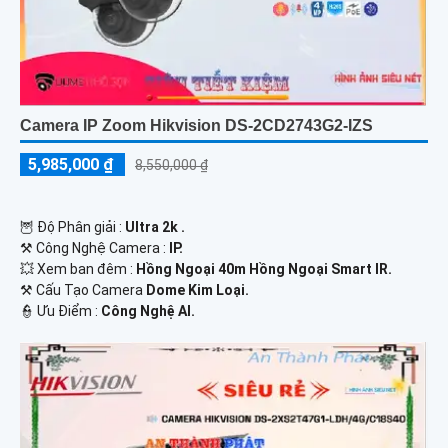
Camera IP Zoom Hikvision DS-2CD2743G2-IZS
5,985,000 ₫
8,550,000 ₫
🦉 Độ Phân giải :
Ultra 2k .
⚒ Công Nghệ Camera :
IP.
💥 Xem ban đêm :
Hồng Ngoại 40m Hồng Ngoại Smart IR.
⚒ Cấu Tạo Camera
Dome Kim Loại.
️👮 Ưu Điểm :
Công Nghệ AI.