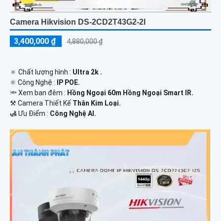
Camera Hikvision DS-2CD2T43G2-2I
3,400,000 ₫
4,880,000 ₫
🔅 Chất lượng hình :
Ultra 2k .
⚛️ Công Nghệ :
IP POE.
🔦 Xem ban đêm :
Hồng Ngoại 60m Hồng Ngoại Smart IR.
⚒ Camera Thiết Kế
Thân Kim Loại.
️🛃 Ưu Điểm :
Công Nghệ AI.