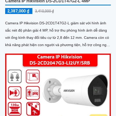
Camera IP Hikvision DS-2CD1T47G2-L 4MP
2,387,000 ₫
3,410,000 ₫
Camera IP Hikvision DS-2CD1T47G2-L giám sát với hình ảnh
sắc nét độ phân giải 4 MP, hỗ trợ thu phòng hình ảnh dễ dàng
với ống kính thay đổi tiêu cự từ 2,8 đến 12 mm. Camera còn có
khả năng phát hiện con người và phương tiện, hỗ trợ công nghệ
hồng ngoại EXIR với phạm vi xa đảm bảo quan sát an ninh hiệu
quả