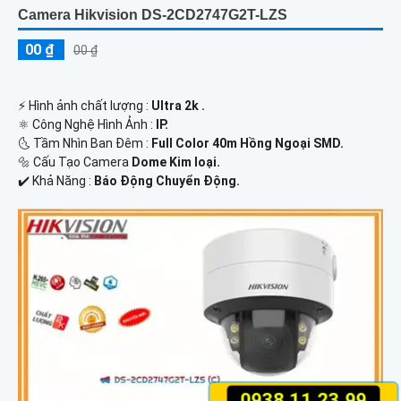
Camera Hikvision DS-2CD2747G2T-LZS
00 ₫
00 ₫
️⚡ Hình ảnh chất lượng :
Ultra 2k .
⚛️ Công Nghệ Hình Ảnh :
IP.
🌜 Tầm Nhìn Ban Đêm :
Full Color 40m Hồng Ngoại SMD.
🔩 Cấu Tạo Camera
Dome Kim loại.
️✔️ Khả Năng :
Báo Động Chuyển Động.
0938.11.23.99