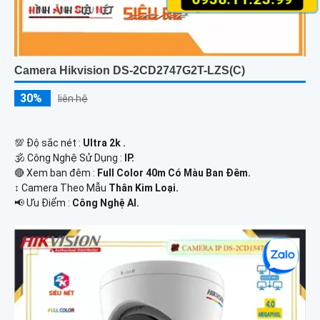
Camera Hikvision DS-2CD2747G2T-LZS(C)
30%
liên hệ
💯 Độ sắc nét :
Ultra 2k .
🕉️ Công Nghệ Sử Dụng :
IP.
🔴 Xem ban đêm :
Full Color 40m Có Màu Ban Đêm.
↕️ Camera Theo Mẫu
Thân Kim Loại.
️📢 Ưu Điểm :
Công Nghệ AI.