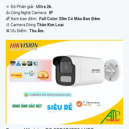
🔆 Độ Phân giải :
Ultra 2k .
👍 Công Nghệ Camera :
IP.
🌈 Xem ban đêm :
Full Color 30m Có Màu Ban Đêm.
🎨 Camera Dòng
Thân Kim Loại.
️⌘ Ưu Điểm :
Thu Âm.