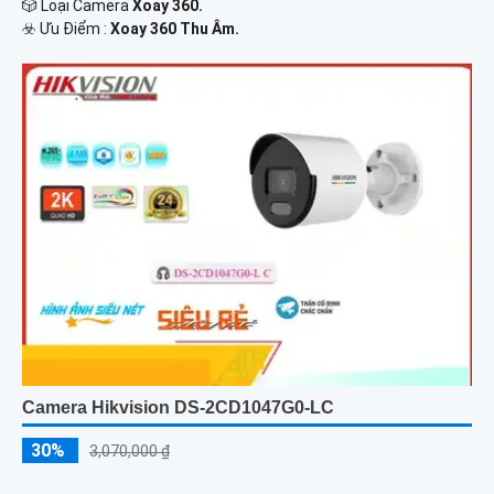
🎲 Loại Camera
Xoay 360.
️☣️ Ưu Điểm :
Xoay 360 Thu Âm.
Camera Hikvision DS-2CD1047G0-LC
30%
3,070,000 ₫