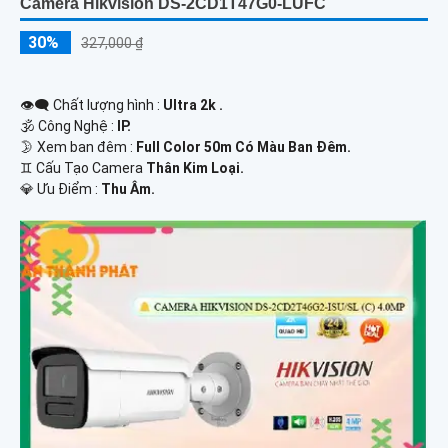
Camera Hikvision DS-2CD1T47G0-LUFC
30%
327,000 ₫
👁️‍🗨 Chất lượng hình :
Ultra 2k .
🕉️ Công Nghệ :
IP.
🌛 Xem ban đêm :
Full Color 50m Có Màu Ban Đêm.
♊ Cấu Tạo Camera
Thân Kim Loại.
️💎 Ưu Điểm :
Thu Âm.