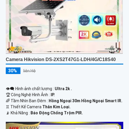
Camera Hikvision DS-2XS2T47G1-LDH/4G/C18S40
30%
liên Hệ
👁️‍🗨 Hình ảnh chất lượng :
Ultra 2k .
🏆 Công Nghệ Hình Ảnh :
IP.
🌈 Tầm Nhìn Ban Đêm :
Hồng Ngoại 30m Hồng Ngoại Smart IR.
♊ Thiết Kế Camera
Thân Kim Loại.
️📡 Khả Năng :
Báo Động Chống Trộm PIR.