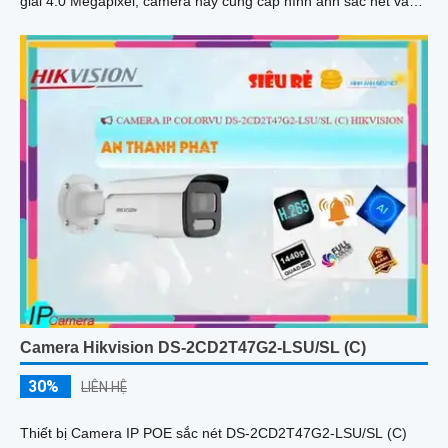
giải 4.0 Megapixel, camera này cung cấp hình ảnh sắc nét và
chi tiết cho phép nhận diện đối tượng một cách chính xác
Camera Hikvision DS-2CD2T47G2-LSU/SL (C)
30%
LIÊN HỆ
Thiết bị Camera IP POE sắc nét DS-2CD2T47G2-LSU/SL (C)