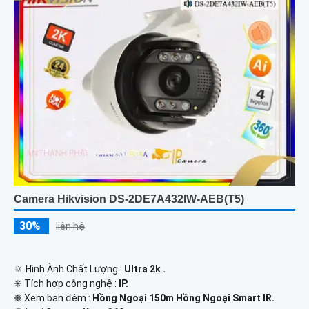
Camera Hikvision DS-2DE7A432IW-AEB(T5)
30%
liên hệ
🔅 Hình Ành Chất Lượng :
Ultra 2k .
✳️ Tích hợp công nghệ :
IP.
❈ Xem ban đêm :
Hồng Ngoại 150m Hồng Ngoại Smart IR.