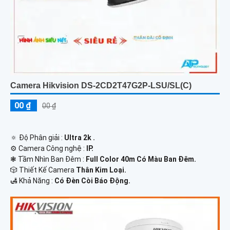
Camera Hikvision DS-2CD2T47G2P-LSU/SL(C)
00 ₫
00 ₫
🔅 Độ Phân giải :
Ultra 2k .
⚙ Camera Công nghệ :
IP.
❃ Tầm Nhìn Ban Đêm :
Full Color 40m Có Màu Ban Đêm.
🎲 Thiết Kế Camera
Thân Kim Loại.
️🛃 Khả Năng :
Có Đèn Còi Báo Động.