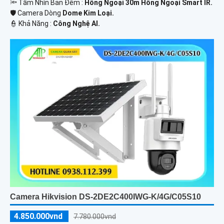
🔦 Tầm Nhìn Ban Đêm :
Hồng Ngoại 30m Hồng Ngoại Smart IR.
🛡 Camera Dòng
Dome Kim Loại.
️👮 Khả Năng :
Công Nghệ AI.
Camera Hikvision DS-2DE2C400IWG-K/4G/C05S10
4.850.000vnd
7.780.000vnd