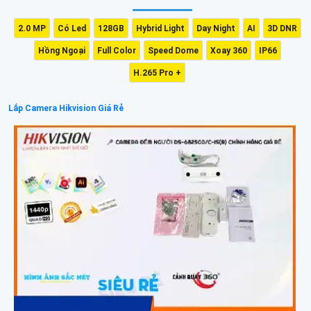
2.0 MP
Có Led
128GB
Hybrid Light
Day Night
AI
3D DNR
Hồng Ngoại
Full Color
Speed Dome
Xoay 360
IP66
H.265 Pro +
Lắp Camera Hikvision Giá Rẻ