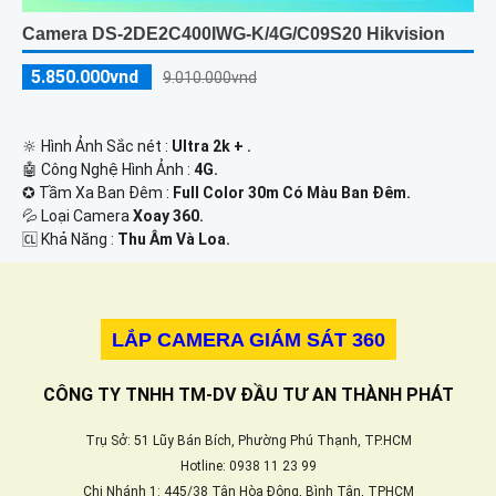
Camera DS-2DE2C400IWG-K/4G/C09S20 Hikvision
5.850.000vnd
9.010.000vnd
🔆 Hình Ảnh Sắc nét :
Ultra 2k + .
🤖️ Công Nghệ Hình Ảnh :
4G.
✪ Tầm Xa Ban Đêm :
Full Color 30m Có Màu Ban Ðêm.
💦 Loại Camera
Xoay 360.
️🆑 Khả Năng :
Thu Âm Và Loa.
LẮP CAMERA GIÁM SÁT 360
CÔNG TY TNHH TM-DV ĐẦU TƯ AN THÀNH PHÁT
Trụ Sở: 51 Lũy Bán Bích, Phường Phú Thạnh, TP.HCM
Hotline: 0938 11 23 99
Chi Nhánh 1: 445/38 Tân Hòa Đông, Bình Tân, TPHCM