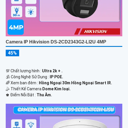
Camera IP Hikvision DS-2CD2343G2-LI2U 4MP
45%
💯 Chất lượng hình :
Ultra 2k + .
🕉️ Công Nghệ Sử Dụng :
IP POE.
🌈 Xem ban đêm :
Hồng Ngoại 30m Hồng Ngoại Smart IR.
🤹 Thiết Kế Camera
Dome Kim loại.
️♚ Điểm Nỗi Bật :
Thu Âm.