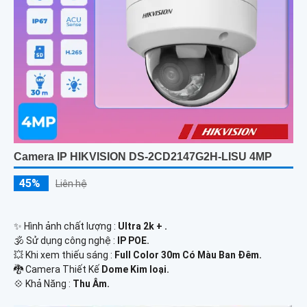
Camera IP HIKVISION DS-2CD2147G2H-LISU 4MP
45%
Liên hệ
✨ Hình ảnh chất lượng :
Ultra 2k + .
🕉️ Sử dụng công nghệ :
IP POE.
💥 Khi xem thiếu sáng :
Full Color 30m Có Màu Ban Ðêm.
🐉️ Camera Thiết Kế
Dome Kim loại.
️💠 Khả Năng :
Thu Âm.