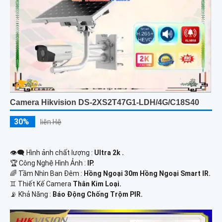
Camera Hikvision DS-2XS2T47G1-LDH/4G/C18S40
30%
liên Hệ
👁️‍🗨 Hình ảnh chất lượng :
Ultra 2k .
🏆 Công Nghệ Hình Ảnh :
IP.
🌈 Tầm Nhìn Ban Đêm :
Hồng Ngoại 30m Hồng Ngoại Smart IR.
♊ Thiết Kế Camera
Thân Kim Loại.
️📡 Khả Năng :
Báo Động Chống Trộm PIR.