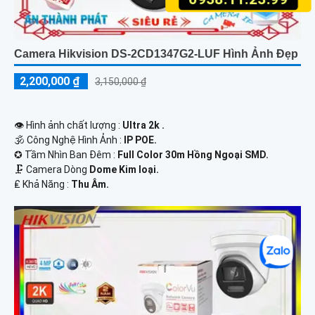
Camera Hikvision DS-2CD1347G2-LUF Hình Ảnh Đẹp
2,200,000 ₫
3,150,000 ₫
👁 Hình ảnh chất lượng :
Ultra 2k .
🕉️ Công Nghệ Hình Ảnh :
IP POE.
✪ Tầm Nhìn Ban Đêm :
Full Color 30m Hồng Ngoại SMD.
🗜️ Camera Dòng
Dome Kim loại.
️₤ Khả Năng :
Thu Âm.