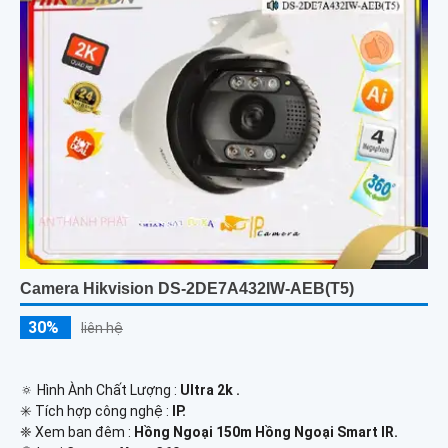
Camera Hikvision DS-2DE7A432IW-AEB(T5)
30%
liên hệ
🔅 Hình Ành Chất Lượng :
Ultra 2k .
✳️ Tích hợp công nghệ :
IP.
❈ Xem ban đêm :
Hồng Ngoại 150m Hồng Ngoại Smart IR.