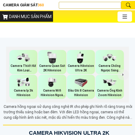
CAMERA GIÁM SÁT
360
DANH MỤC SẢN PHẨM
Camera Thiết Kế
Camera Quan Sát
Camera Hikvision
Camera Chống
Kim Loại
2K Hikvision
Ultra 2K
Ngược Sáng
Hikvision
Hikvision
Camera Wifi
Camera Ip 3k
Đầu Ghi 8 Camera
Camera Ống Kính
Hikvision Ngoài
Hikvision
Hikvision
Zoom Hikvision
Trời 360
Camera hồng ngoại sử dụng công nghệ IR cho phép ghi hình rõ ràng trong môi
trường thiếu sáng hoặc ban đêm. Với đèn LED hồng ngoại, camera có thể
cung cấp hình ảnh sắc nét, mặc dù chỉ hiển thị màu trắng đen. Công nghệ này
giúp giám sát hiệu quả trong điều kiện tối, đáp ứng nhu cầu quan sát 24/7,
đặc biệt trong các khu vực cần bảo vệ suốt ngày đêm.
CAMERA HIKVISION ULTRA 2K