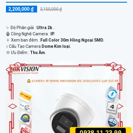
2,200,000 ₫
3,150,000 ₫
✨ Độ Phân giải :
Ultra 2k .
🤖️ Công Nghệ Camera :
IP.
🔅 Xem ban đêm :
Full Color 30m Hồng Ngoại SMD.
↕️ Cấu Tạo Camera
Dome Kim loại.
️💠 Ưu Điểm :
Thu Âm.
0938.11.23.99