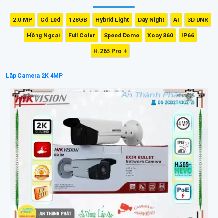
2.0 MP
Có Led
128GB
Hybrid Light
Day Night
AI
3D DNR
Hồng Ngoại
Full Color
Speed Dome
Xoay 360
IP66
H.265 Pro +
Lắp Camera 2K 4MP