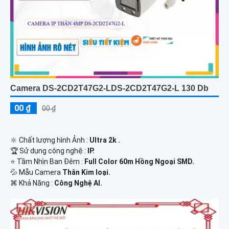
Camera DS-2CD2T47G2-LDS-2CD2T47G2-L 130 Db
00 ₫
00 ₫
🔆 Chất lượng hình Ảnh :
Ultra 2k .
🏆 Sử dụng công nghệ :
IP.
⭐ Tầm Nhìn Ban Đêm :
Full Color 60m Hồng Ngoại SMD.
💦 Mẫu Camera
Thân Kim loại.
️⌘ Khả Năng :
Công Nghệ AI.