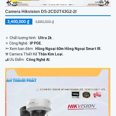
Camera Hikvision DS-2CD2T43G2-2I
3,400,000 ₫
4,880,000 ₫
🔅 Chất lượng hình :
Ultra 2k .
⚛️ Công Nghệ :
IP POE.
🔦 Xem ban đêm :
Hồng Ngoại 60m Hồng Ngoại Smart IR.
⚒ Camera Thiết Kế
Thân Kim Loại.
️🛃 Ưu Điểm :
Công Nghệ AI.