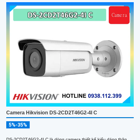
Camera Hikvision DS-2CD2T46G2-4I C
5%-35%
DS-2CD2T46G2-4I C là dòng camera thiết kế kiểu dáng thân