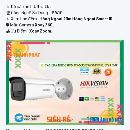
🔅 Độ sắc nét :
Ultra 2k .
🏆 Công Nghệ Sử Dụng :
IP Wifi.
🔅 Xem ban đêm :
Hồng Ngoại 20m Hồng Ngoại Smart IR.
🛡 Mẫu Camera
Xoay 360.
️🛃 Ưu Điểm :
Xoay Zoom.