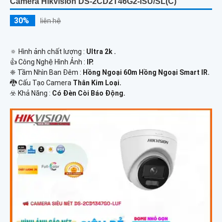
Camera Hikvision DS-2CD2T46G2-ISU/SL(C)
30%
liên hệ
🔅 Hình ảnh chất lượng :
Ultra 2k .
👍 Công Nghệ Hình Ảnh :
IP.
❈ Tầm Nhìn Ban Đêm :
Hồng Ngoại 60m Hồng Ngoại Smart IR.
🐉️ Cấu Tạo Camera
Thân Kim Loại.
️☣️ Khả Năng :
Có Đèn Còi Báo Động.