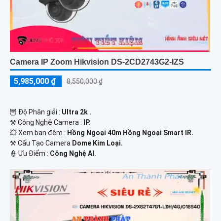
Camera IP Zoom Hikvision DS-2CD2743G2-IZS
5,985,000 ₫
8,550,000 ₫
🦉 Độ Phân giải :
Ultra 2k .
⚒ Công Nghệ Camera :
IP.
💥 Xem ban đêm :
Hồng Ngoại 40m Hồng Ngoại Smart IR.
⚒ Cấu Tạo Camera
Dome Kim Loại.
️👮 Ưu Điểm :
Công Nghệ AI.