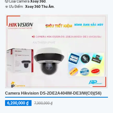
🎲 Loại Camera
Xoay 360.
️☣️ Ưu Điểm :
Xoay 360 Thu Âm.
Camera Hikvision DS-2DE2A404IW-DE3/W(C0)(S6)
6,200,000 ₫
7,300,000 ₫