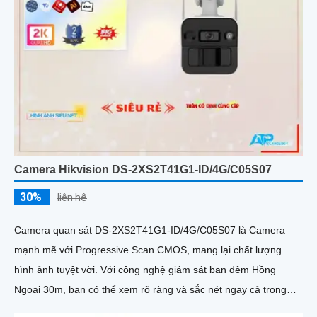
Camera Hikvision DS-2XS2T41G1-ID/4G/C05S07
30%
liên hệ
Camera quan sát DS-2XS2T41G1-ID/4G/C05S07 là Camera
mạnh mẽ với Progressive Scan CMOS, mang lại chất lượng
hình ảnh tuyệt vời. Với công nghệ giám sát ban đêm Hồng
Ngoại 30m, bạn có thể xem rõ ràng và sắc nét ngay cả trong
điều kiện ánh sáng yếu