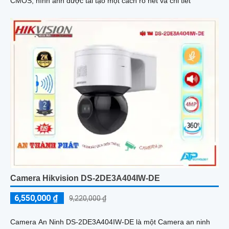
CMOS, hình ảnh được tái tạo một cách rõ nét và chi tiết
Camera Hikvision DS-2DE3A404IW-DE
6,550,000 ₫
9,220,000 ₫
Camera An Ninh DS-2DE3A404IW-DE là một Camera an ninh