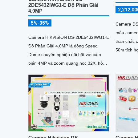
2DE5432IWG1-E Độ Phân Giải
2,212,00
4.0MP
5%-35%
Camera DS
mẫu camera
Camera HIKVISION DS-2DE5432IWG1-E
thân chắc 
Độ Phân Giải 4.0MP là dòng Speed
50m tích h
Dome chuyên nghiệp nổi bật với cảm
nguồn POE
biến 4MP và zoom quang học 32X, hỗ
chống ngượ
trợ giám sát chi tiết ở khoảng cách xa
4.0MP
Camera Hikvision DS-
Camera H