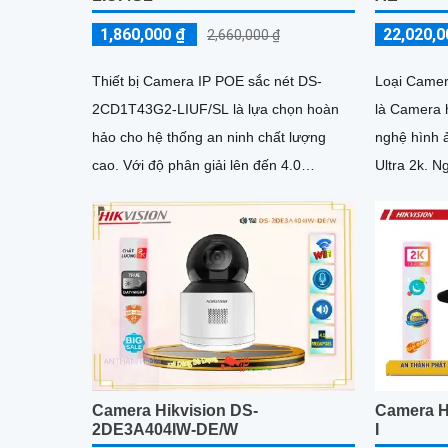
1,860,000 ₫
22,020,0
2,660,000 ₫
Thiết bị Camera IP POE sắc nét DS-
Loại Came
2CD1T43G2-LIUF/SL là lựa chọn hoàn
là Camera h
hảo cho hệ thống an ninh chất lượng
nghệ hình ả
cao. Với độ phân giải lên đến 4.0
Ultra 2k. Ngoài ra, camera còn có khả
megapixel, camera này mang lại hình...
năng xem h
với hồng n
quả trong 
Camera Hikvision DS-
Camera H
2DE3A404IW-DE/W
I