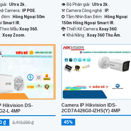
giải :
Ultra 2k .
👁 Độ Phân giải :
Ultra 2k .
hệ Camera :
IP POE.
⚒ Camera Công nghệ :
IP.
 đêm :
Hồng Ngoại 50m
✪ Tầm Nhìn Ban Đêm :
Hồng Ngoại
 Smart IR.
150m Hồng Ngoại Smart IR.
a Theo Mẫu
Xoay 360.
🐉️ Thiết Kế Camera
Xoay 360.
 :
Xoay Zoom.
️🔈 Khả Năng :
Xoay 360 Thu Âm.
Camera IP Hikvision IDS-
 Hikvision DS-
2CD7A426G0-IZHS(Y) 4MP
G2-L 4MP
45%
0 ₫
3,410,000 ₫