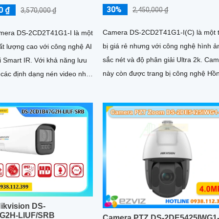
30%
0 ₫
2,450,000 ₫
3,570,000 ₫
Camera DS-2CD2T41G1-I(C) là một t
amera DS-2CD2T41G1-I là một
bị giá rẻ nhưng với công nghệ hình ả
t lượng cao với công nghệ AI
sắc nét và độ phân giải Ultra 2k. Camera
R. Với khả năng lưu
này còn được trang bị công nghệ Hồ
 các định dạng nén video như
Ngoại Smart IR, giúp quan sát ban đ
265/H
rõ hơn trong khoảng cách xa lên tới
ikvision DS-
G2H-LIUF/SRB
Camera PTZ DS-2DE5425IWG1