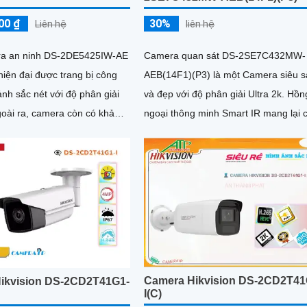
00 ₫
30%
Liên hệ
liên hệ
ra an ninh DS-2DE5425IW-AE
Camera quan sát DS-2SE7C432MW-
iện đại được trang bị công
AEB(14F1)(P3) là một Camera siêu 
nh sắc nét với độ phân giải
và đẹp với độ phân giải Ultra 2k. Hồng
ngoại thông minh Smart IR mang lại 
ình ảnh ban đêm sáng đẹp
lượng hình ảnh tuyệt vời ban đêm, vớ
goại 150m, giúp quan sát hiệu
khả năng hồng ngoại lên đến 150m
điều kiện ánh sáng yếu
Camera Hikvision DS-2CD2T41
ikvision DS-2CD2T41G1-
I(C)