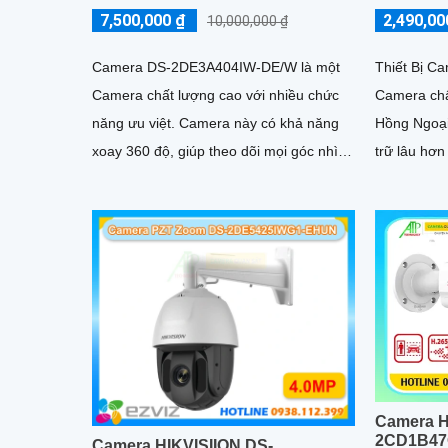
7,500,000 ₫
2,490,00
10,000,000 ₫
Camera DS-2DE3A404IW-DE/W là một
Thiết Bị C
Camera chất lượng cao với nhiều chức
Camera chấ
năng ưu việt. Camera này có khả năng
Hồng Ngoại Smart I
xoay 360 độ, giúp theo dõi mọi góc nhìn
trữ lâu hơn
một cách tự động và linh hoạt
H.265+/H.
Camera H
2CD1B47
Camera HIKVISIION DS-