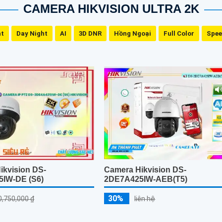
CAMERA HIKVISION ULTRA 2K
ht
Day Night
AI
3D DNR
Hồng Ngoại
Full Color
Spe
ikvision DS-
Camera Hikvision DS-
IW-DE (S6)
2DE7A425IW-AEB(T5)
30%
0,750,000 ₫
liên hệ