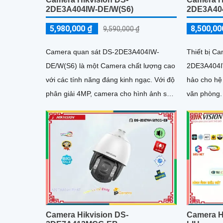
2DE3A404IW-DE/W(S6)
2DE3A40
5,980,000 ₫
8,500,00
9,590,000 ₫
Camera quan sát DS-2DE3A404IW-
Thiết bị Ca
DE/W(S6) là một Camera chất lượng cao
2DE3A404I
với các tính năng đáng kinh ngạc. Với độ
hảo cho hệ
phân giải 4MP, camera cho hình ảnh sắc
văn phòng. Với độ phân giải lên đến 4
nét và rõ ràng
megapixel, 
Camera Hikvision DS-
Camera H