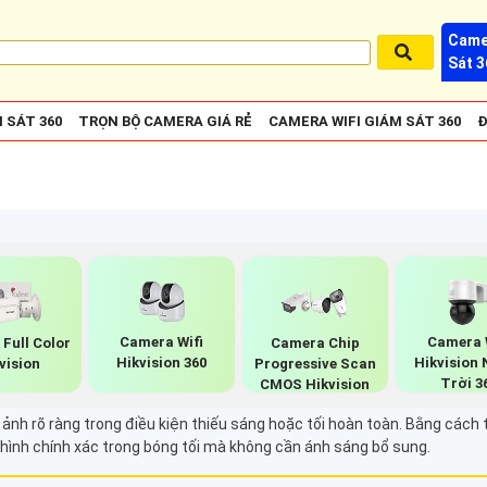
Came
Sát 3
 SÁT 360
TRỌN BỘ CAMERA GIÁ RẺ
CAMERA WIFI GIÁM SÁT 360
Đ
Camera Wifi
Camera 
Full Color
Camera Chip
Hikvision 360
Hikvision 
vision
Progressive Scan
Trời 3
CMOS Hikvision
 ảnh rõ ràng trong điều kiện thiếu sáng hoặc tối hoàn toàn. Bằng cách
hình chính xác trong bóng tối mà không cần ánh sáng bổ sung.