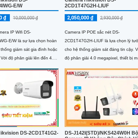
4IWG-E/W
2CD1T47G2H-LIUF
0 ₫
2,050,000 ₫
10,000,000 ₫
2,930,000 ₫
mera IP Wifi DS-
Camera IP POE sắc nét DS-
WG-E/W là sự lựa chọn hoàn
2CD1T47G2H-LIUF là lựa chọn lý tư
 thống giám sát gia đình hoặc
cho hệ thống giám sát đáng tin cậy. Với
.0
độ phân giải 4.0 megapixel, thiết bị 
hình ảnh sắc nét và chi tiết
đến hình ảnh chất lượng cao, rõ...
ikvision DS-2CD1T41G2-
DS-J142I(STD)/NKS424W0H B