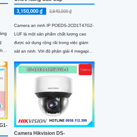
3,150,000 ₫
3,840,000 ₫
Camera an ninh IP POEDS-2CD1T47G2-
sáng
LUF là một sản phẩm chất lượng cao
được sử dụng rộng rãi trong việc giám
chất
sát an ninh. Với độ phân giải 4 megapixel
i
cùng công nghệ hình ảnh tiên tiến,
camera này có khả năng ghi lại hình ảnh
sắc nét và chi tiết
G1-
Camera Hikvision DS-