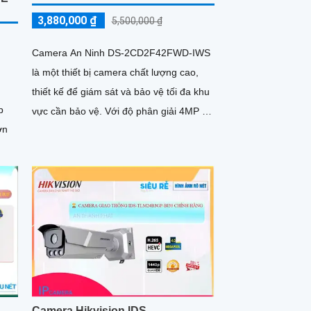
3,880,000 ₫
5,500,000 ₫
Camera An Ninh DS-2CD2F42FWD-IWS
là một thiết bị camera chất lượng cao,
thiết kế để giám sát và bảo vệ tối đa khu
p
vực cần bảo vệ. Với độ phân giải 4MP và
ớn
công nghệ hình ảnh cao cấp, nó cung
cấp hình ảnh rõ nét và chất lượng tuyệt
vời
Camera Hikvision IDS-