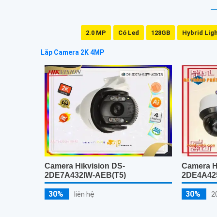
2.0 MP
Có Led
128GB
Hybrid Lig
Lắp Camera 2K 4MP
Camera Hikvision DS-
Camera H
2DE7A432IW-AEB(T5)
2DE4A425
30%
30%
liên hệ
2