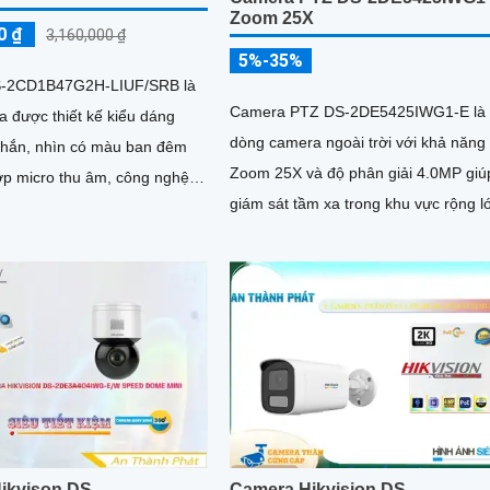
Zoom 25X
0 ₫
3,160,000 ₫
5%-35%
-2CD1B47G2H-LIUF/SRB là
Camera PTZ DS-2DE5425IWG1-E là
 được thiết kế kiểu dáng
dòng camera ngoài trời với khả năng
chắn, nhìn có màu ban đêm
Zoom 25X và độ phân giải 4.0MP giú
ợp micro thu âm, công nghệ
giám sát tầm xa trong khu vực rộng l
 nhận nguồn bằng dây mạng,
c sáng DWDR, độ phân giải
ikvison DS-
Camera Hikvision DS-