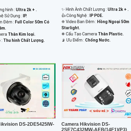
✨ Hình Ành Chất Lượng :
Ultra 2k + .
ng hình :
Ultra 2k + .
👍 Công Nghệ :
IP POE.
hệ Sử Dụng :
IP.
❈ Video Ban Đêm :
Hồng Ngoại 50m
an Đêm :
Full Color 50m Có
Starlight.
êm.
❄ Cấu Tạo Camera
Thân Plastic.
mera
Thân Kim loại.
️📡 Ưu Điểm :
Chống Nước.
 :
Thu hình Chất Lượng.
ikvision DS-2DE5425IW-
Camera Hikvision DS-
2SE7C432MW-AEB(14F1)(P3)