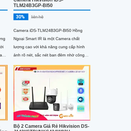
TLM24B3GP-BI50
30%
liên hệ
Camera iDS-TLM24B3GP-BI50 Hồng
ởng
Ngoại Smart IR là một Camera chất
lượng cao với khả năng cung cấp hình
mang
ảnh rõ nét, sắc nét ban đêm nhờ công
nghệ Hồng Ngoại 50m. Được thiết kế
đặc...
ộ
Bộ 2 Camera Giá Rẻ Hikvision DS-