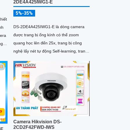
2DE4A425IWG1-E
5%-35%
hiết
DS-2DE4A425IWG1-E là dòng camera
nh
được trang bị ống kính có thể zoom
quang học lên đến 25x, trang bị công
ng
nghệ lấy nét tự động Self-learning, trang
êm
bị tính năng Ai nhận diện chính xác tích
 50m
hợp AcuSearch khi kết hợp chung với
đầu ghi hình, nhìn ban đêm bằng hồng
ngoại 50m
Camera Hikvision DS-
2CD2F42FWD-IWS
-E