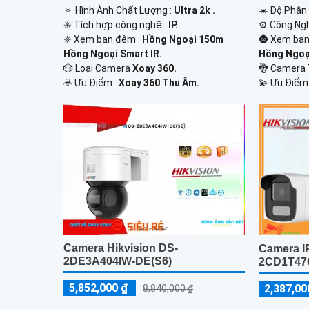
🔅 Hình Ành Chất Lượng :
Ultra 2k .
☀️ Độ Phân 
✳️ Tích hợp công nghệ :
IP.
⚙ Công Ng
❈ Xem ban đêm :
Hồng Ngoại 150m
🌚 Xem ban
Hồng Ngoại Smart IR.
Hồng Ngoại
🎲 Loại Camera
Xoay 360.
🐉️ Camer
️☣️ Ưu Điểm :
Xoay 360 Thu Âm.
️💫 Ưu Điểm
Camera Hikvision DS-
Camera IP
2DE3A404IW-DE(S6)
2CD1T47
5,852,000 ₫
2,387,00
8,840,000 ₫