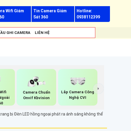
ra Wifi Giám
Tin Camera Giám
Hotline:
60
Sát 360
0938112399
ẦU GHI CAMERA
LIÊN HỆ
Wifi
Lắp Camera Công
Camera Chuẩn
Ngoài
Nghệ CVI
Onvif Kbvision
60
 trang bị Đèn LED hồng ngoại phát ra ánh sáng không thể