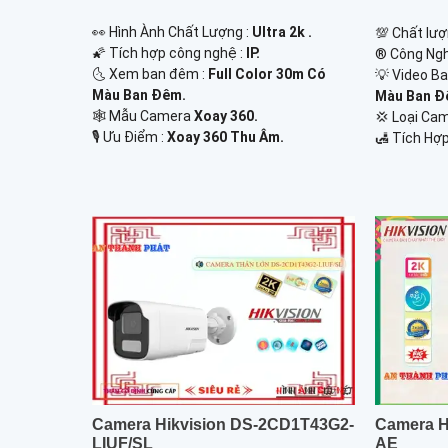
️👀 Hình Ành Chất Lượng :
Ultra 2k .
💯 Chất lượ
🌠 Tích hợp công nghệ :
IP.
®️ Công Ng
🌜 Xem ban đêm :
Full Color 30m Có
💡 Video B
Màu Ban Đêm.
Màu Ban Ð
🕸️ Mẫu Camera
Xoay 360.
💢 Loại Ca
️🎙 Ưu Điểm :
Xoay 360 Thu Âm.
️🛃 Tích Hợp
Camera Hikvision DS-2CD1T43G2-
Camera H
LIUF/SL
AE