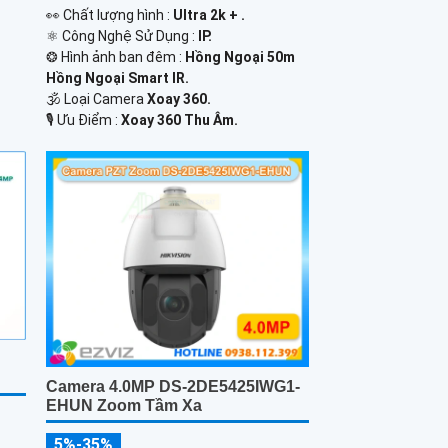
️👀 Chất lượng hình :
Ultra 2k + .
⚛️ Công Nghệ Sử Dụng :
IP.
❂ Hình ảnh ban đêm :
Hồng Ngoại 50m
Hồng Ngoại Smart IR.
🕉️ Loại Camera
Xoay 360.
️🎙 Ưu Điểm :
Xoay 360 Thu Âm.
Camera 4.0MP DS-2DE5425IWG1-
EHUN Zoom Tầm Xa
5%-35%