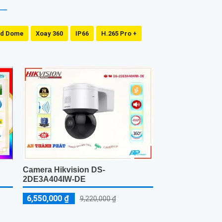
ed Dome
Xoay 360
IP66
H.265 Pro +
Camera Hikvision DS-
2DE3A404IW-DE
6,550,000 ₫
9,220,000 ₫