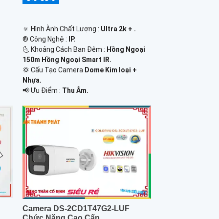
🔅 Hình Ành Chất Lượng :
Ultra 2k + .
®️ Công Nghệ :
IP.
🌜 Khoảng Cách Ban Đêm :
Hồng Ngoại
150m Hồng Ngoại Smart IR.
💢 Cấu Tạo Camera
Dome Kim loại +
Nhựa.
️📢 Ưu Điểm :
Thu Âm.
Camera DS-2CD1T47G2-LUF
Chức Năng Cao Cấp