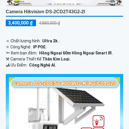
Camera Hikvision DS-2CD2T43G2-2I
3,400,000 ₫
4,880,000 ₫
🔅 Chất lượng hình :
Ultra 2k .
⚛️ Công Nghệ :
IP POE.
🔦 Xem ban đêm :
Hồng Ngoại 60m Hồng Ngoại Smart IR.
⚒ Camera Thiết Kế
Thân Kim Loại.
️🛃 Ưu Điểm :
Công Nghệ AI.