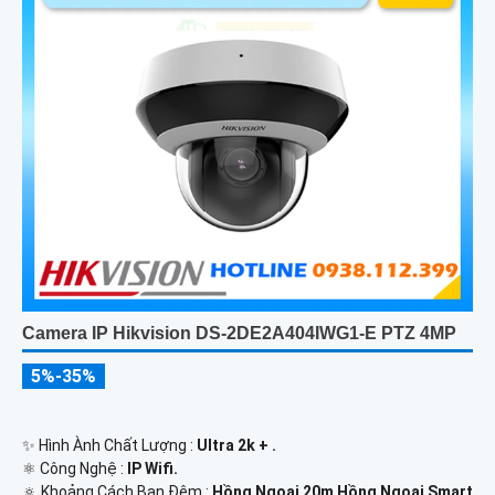
Camera IP Hikvision DS-2DE2A404IWG1-E PTZ 4MP
5%-35%
✨ Hình Ành Chất Lượng :
Ultra 2k + .
⚛️ Công Nghệ :
IP Wifi.
🔅 Khoảng Cách Ban Đêm :
Hồng Ngoại 20m Hồng Ngoại Smart