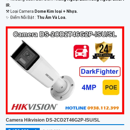
IR.
⚒ Loại Camera
Dome Kim loại + Nhựa.
️✨ Điểm Nỗi Bật :
Thu Âm Và Loa.
Camera Hikvision DS-2CD2T46G2P-ISU/SL