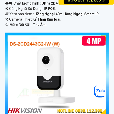
👁️‍🗨 Chất lượng hình :
Ultra 2k + .
⚒ Công Nghệ Sử Dụng :
IP POE.
🌈 Xem ban đêm :
Hồng Ngoại 40m Hồng Ngoại Smart IR.
⚒ Camera Thiết Kế
Thân Kim loại.
️💠 Điểm Nỗi Bật :
Thu Âm.