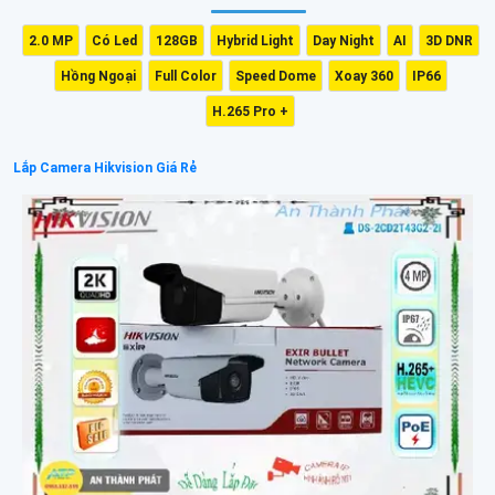
2.0 MP
Có Led
128GB
Hybrid Light
Day Night
AI
3D DNR
Hồng Ngoại
Full Color
Speed Dome
Xoay 360
IP66
H.265 Pro +
Lắp Camera Hikvision Giá Rẻ