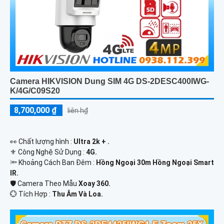
Camera HIKVISION Dung SIM 4G DS-2DESC400IWG-
K/4G/C09S20
8,700,000 ₫
liên h₫
️👀 Chất lượng hình :
Ultra 2k + .
⚜️ Công Nghệ Sử Dụng :
4G.
🔦 Khoảng Cách Ban Đêm :
Hồng Ngoại 30m Hồng Ngoại Smart
IR.
🛡 Camera Theo Mẫu
Xoay 360.
️💮 Tích Hợp :
Thu Âm Và Loa.