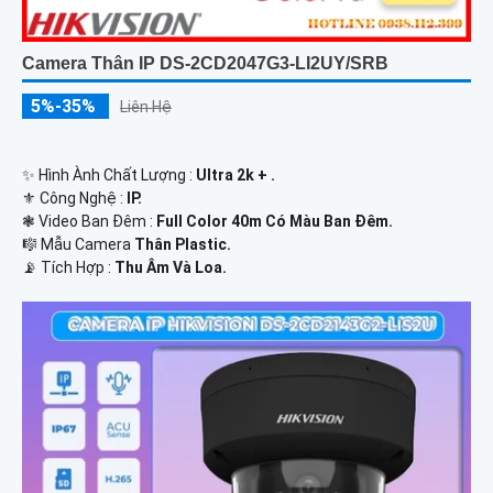
Camera Thân IP DS-2CD2047G3-LI2UY/SRB
5%-35%
Liên Hệ
✨ Hình Ành Chất Lượng :
Ultra 2k + .
⚜️ Công Nghệ :
IP.
❃ Video Ban Đêm :
Full Color 40m Có Màu Ban Ðêm.
🎼️ Mẫu Camera
Thân Plastic.
️📡 Tích Hợp :
Thu Âm Và Loa.