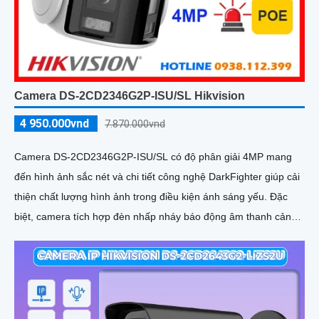
Camera DS-2CD2346G2P-ISU/SL Hikvision
4 950.000vnd
7.870.000vnd
Camera DS-2CD2346G2P-ISU/SL có độ phân giải 4MP mang
đến hình ảnh sắc nét và chi tiết công nghệ DarkFighter giúp cải
thiện chất lượng hình ảnh trong điều kiện ánh sáng yếu. Đặc
biệt, camera tích hợp đèn nhấp nháy báo động âm thanh cảnh
báo kẻ xâm nhập và âm thanh hai chiều, hỗ trợ giám sát an
ninh hiệu quả