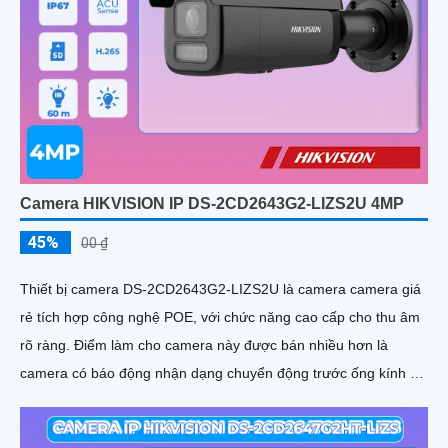
Camera HIKVISION IP DS-2CD2643G2-LIZS2U 4MP
45%
00 ₫
Thiết bị camera DS-2CD2643G2-LIZS2U là camera camera giá
rẻ tích hợp công nghệ POE, với chức năng cao cấp cho thu âm
rõ ràng. Điểm làm cho camera này được bán nhiều hơn là
camera có báo động nhận dạng chuyển động trước ống kính và
chống ngược sáng DWDR 120db, giúp hình ảnh rõ hơn dù ở
môi trường ánh sáng thấp