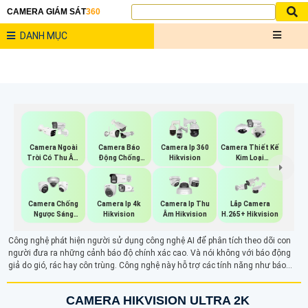
CAMERA GIÁM SÁT
360
DANH MỤC
Camera Ngoài
Camera Báo
Camera Ip 360
Camera Thiết Kế
Trời Có Thu Âm
Động Chống
Hikvision
Kim Loại
Hik
Trộm Hikvision
Hikvision
Camera Chống
Camera Ip 4k
Camera Ip Thu
Lắp Camera
Ngược Sáng
Hikvision
Âm Hikvision
H.265+ Hikvision
Hikvision
Công nghệ phát hiện người sử dụng công nghệ AI để phân tích theo dõi con
người đưa ra những cảnh báo độ chính xác cao. Và nói không với báo động
giả do gió, rác hay côn trùng. Công nghệ này hỗ trợ các tính năng như báo
động, ghi hình trực tiếp và nâng cao hiệu quả giám sát, bảo mật, đặc biệt trong
các khu vực như tòa nhà, công viên hoặc khu công nghiệp.
CAMERA HIKVISION ULTRA 2K