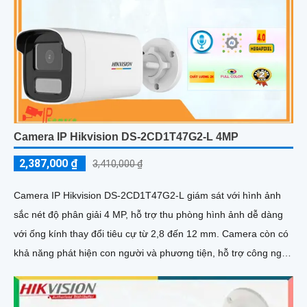
Camera IP Hikvision DS-2CD1T47G2-L 4MP
2,387,000 ₫
3,410,000 ₫
Camera IP Hikvision DS-2CD1T47G2-L giám sát với hình ảnh
sắc nét độ phân giải 4 MP, hỗ trợ thu phòng hình ảnh dễ dàng
với ống kính thay đổi tiêu cự từ 2,8 đến 12 mm. Camera còn có
khả năng phát hiện con người và phương tiện, hỗ trợ công nghệ
hồng ngoại EXIR với phạm vi xa đảm bảo quan sát an ninh hiệu
quả