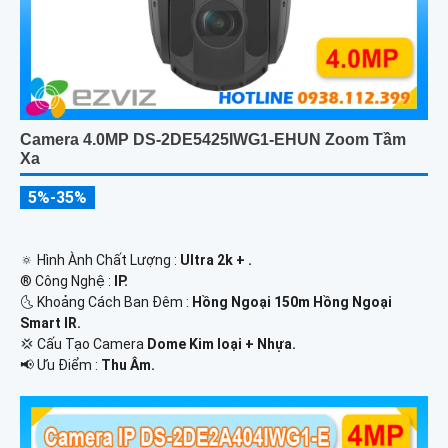
Camera 4.0MP DS-2DE5425IWG1-EHUN Zoom Tầm
Xa
5%-35%
🔅 Hình Ành Chất Lượng :
Ultra 2k + .
®️ Công Nghệ :
IP.
🌜 Khoảng Cách Ban Đêm :
Hồng Ngoại 150m Hồng Ngoại
Smart IR.
💢 Cấu Tạo Camera
Dome Kim loại + Nhựa.
️📢 Ưu Điểm :
Thu Âm.