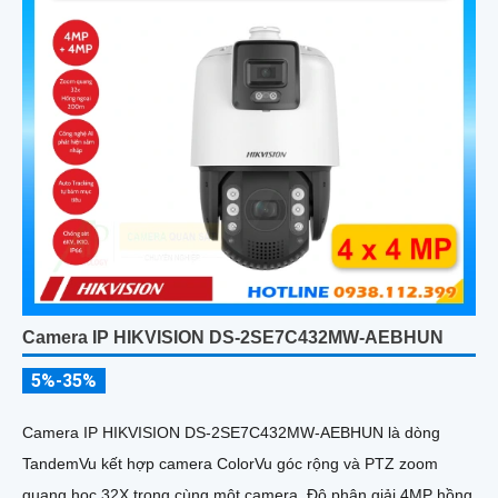
Camera IP HIKVISION DS-2SE7C432MW-AEBHUN
5%-35%
Camera IP HIKVISION DS-2SE7C432MW-AEBHUN là dòng
TandemVu kết hợp camera ColorVu góc rộng và PTZ zoom
quang học 32X trong cùng một camera. Độ phân giải 4MP hồng