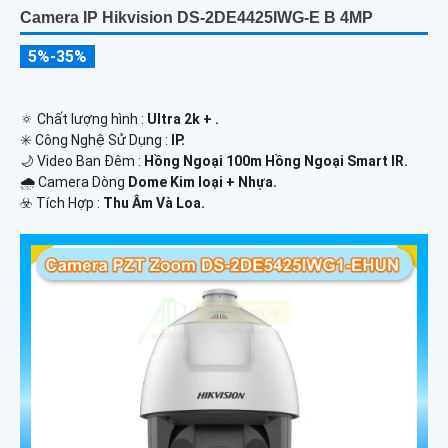
Camera IP Hikvision DS-2DE4425IWG-E B 4MP
5%-35%
🔅 Chất lượng hình :
Ultra 2k + .
✳️ Công Nghệ Sử Dụng :
IP.
🌙 Video Ban Đêm :
Hồng Ngoại 100m Hồng Ngoại Smart IR.
🌧️ Camera Dòng
Dome Kim loại + Nhựa.
️☣️ Tích Hợp :
Thu Âm Và Loa.