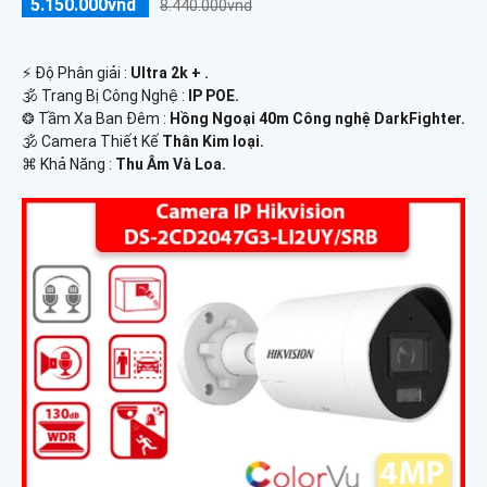
5.150.000vnd
8.440.000vnd
️⚡ Độ Phân giải :
Ultra 2k + .
🕉️ Trang Bị Công Nghệ :
IP POE.
❂ Tầm Xa Ban Đêm :
Hồng Ngoại 40m Công nghệ DarkFighter.
🕉️ Camera Thiết Kế
Thân Kim loại.
️⌘ Khả Năng :
Thu Âm Và Loa.