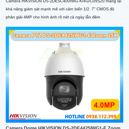
Camera HIKVISION DS-2DESC400IWG-K/4G/C09S20 mang lại
khả năng giám sát mạnh mẽ với cảm biến 1/2. 7" CMOS độ
phân giải 4MP cho hình ảnh rõ nét cả ngày lẫn đêm
Camera Dome HIKVISION DS-2DE4425IWG1-E Zoom