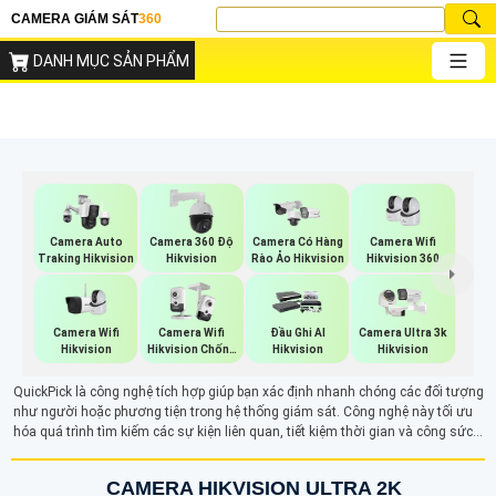
CAMERA GIÁM SÁT
360
DANH MỤC SẢN PHẨM
Camera Wifi
Camera Auto
Camera 360 Độ
Camera Có Hàng
Hikvision 360
Traking Hikvision
Hikvision
Rào Ảo Hikvision
Camera Wifi
Camera Wifi
Đầu Ghi AI
Camera Ultra 3k
Hikvision
Hikvision Chống
Hikvision
Hikvision
Trộm
QuickPick là công nghệ tích hợp giúp bạn xác định nhanh chóng các đối tượng
như người hoặc phương tiện trong hệ thống giám sát. Công nghệ này tối ưu
hóa quá trình tìm kiếm các sự kiện liên quan, tiết kiệm thời gian và công sức
trong việc xử lý dữ liệu.
CAMERA HIKVISION ULTRA 2K