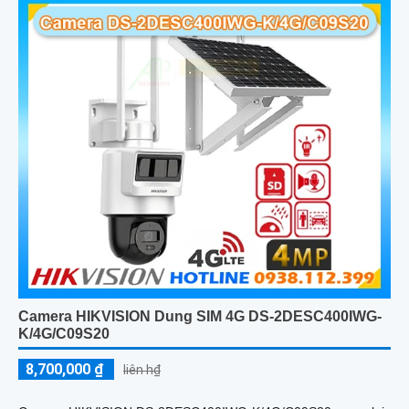
Camera HIKVISION Dung SIM 4G DS-2DESC400IWG-
K/4G/C09S20
8,700,000 ₫
liên h₫