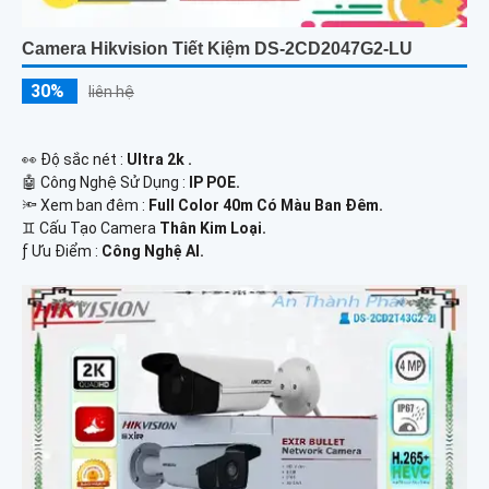
Camera Hikvision Tiết Kiệm DS-2CD2047G2-LU
30%
liên hệ
️👀 Độ sắc nét :
Ultra 2k .
🤖️ Công Nghệ Sử Dụng :
IP POE.
🔦 Xem ban đêm :
Full Color 40m Có Màu Ban Đêm.
♊ Cấu Tạo Camera
Thân Kim Loại.
️ƒ Ưu Điểm :
Công Nghệ AI.