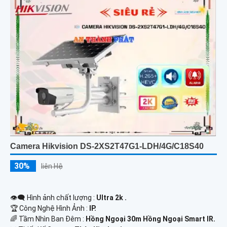
Camera Hikvision DS-2XS2T47G1-LDH/4G/C18S40
30%
liên Hệ
👁️‍🗨 Hình ảnh chất lượng :
Ultra 2k .
🏆 Công Nghệ Hình Ảnh :
IP.
🌈 Tầm Nhìn Ban Đêm :
Hồng Ngoại 30m Hồng Ngoại Smart IR.