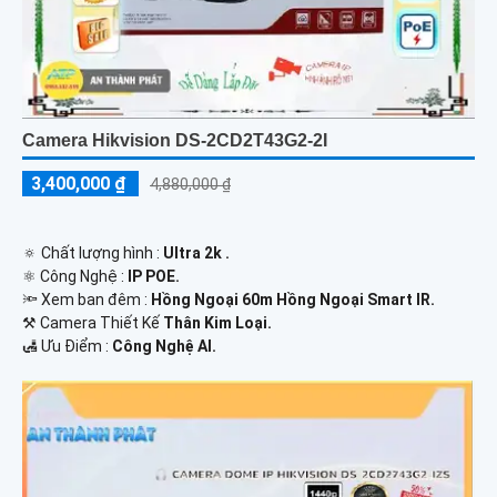
Camera Hikvision DS-2CD2T43G2-2I
3,400,000 ₫
4,880,000 ₫
🔅 Chất lượng hình :
Ultra 2k .
⚛️ Công Nghệ :
IP POE.
🔦 Xem ban đêm :
Hồng Ngoại 60m Hồng Ngoại Smart IR.
⚒ Camera Thiết Kế
Thân Kim Loại.
️🛃 Ưu Điểm :
Công Nghệ AI.