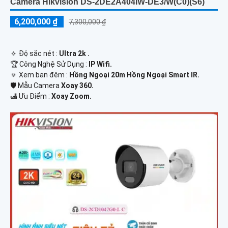
Camera Hikvision DS-2DE2A404IW-DE3/W(C0)(S6)
6,200,000 ₫
7,300,000 ₫
🔅 Độ sắc nét :
Ultra 2k .
🏆 Công Nghệ Sử Dụng :
IP Wifi.
🔅 Xem ban đêm :
Hồng Ngoại 20m Hồng Ngoại Smart IR.
🛡 Mẫu Camera
Xoay 360.
️🛃 Ưu Điểm :
Xoay Zoom.