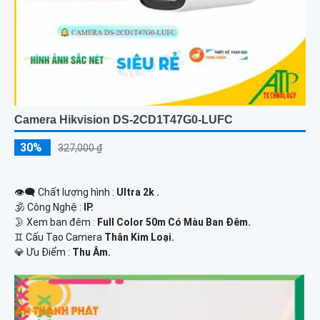
Camera Hikvision DS-2CD1T47G0-LUFC
30%
327,000 ₫
👁️‍🗨 Chất lượng hình :
Ultra 2k .
🕉️ Công Nghệ :
IP.
🌛 Xem ban đêm :
Full Color 50m Có Màu Ban Đêm.
♊ Cấu Tạo Camera
Thân Kim Loại.
️💎 Ưu Điểm :
Thu Âm.