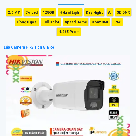
2.0 MP
Có Led
128GB
Hybrid Light
Day Night
AI
3D DNR
Hồng Ngoại
Full Color
Speed Dome
Xoay 360
IP66
H.265 Pro +
Lắp Camera Hikvision Giá Rẻ