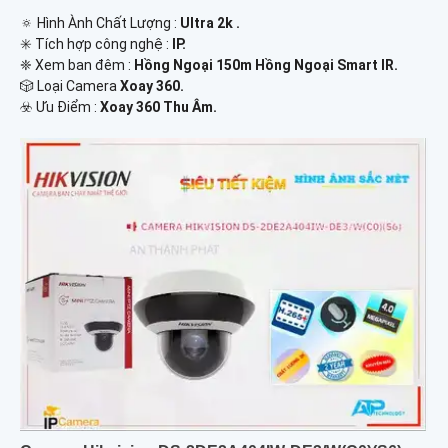
🔅 Hình Ành Chất Lượng :
Ultra 2k .
✳️ Tích hợp công nghệ :
IP.
❈ Xem ban đêm :
Hồng Ngoại 150m Hồng Ngoại Smart IR.
🎲 Loại Camera
Xoay 360.
️☣️ Ưu Điểm :
Xoay 360 Thu Âm.