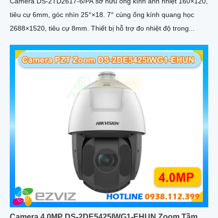
Camera DS-2TD2617-6/PA sở hữu ống kính ảnh nhiệt 160×120,
tiêu cự 6mm, góc nhìn 25°×18. 7° cùng ống kính quang học
2688×1520, tiêu cự 8mm. Thiết bị hỗ trợ đo nhiệt độ trong...
Camera 4.0MP DS-2DE5425IWG1-EHUN Zoom Tầm