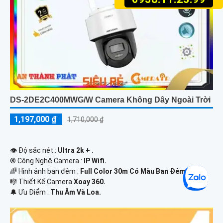
DS-2DE2C400MWG/W Camera Không Dây Ngoài Trời
1,197,000 ₫
1,710,000 ₫
👁 Độ sắc nét :
Ultra 2k + .
®️ Công Nghệ Camera :
IP Wifi.
🌈 Hình ảnh ban đêm :
Full Color 30m Có Màu Ban Ðêm.
🎼️ Thiết Kế Camera
Xoay 360.
️🔔 Ưu Điểm :
Thu Âm Và Loa.