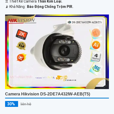
♊ Thiết Kế Camera
Thân Kim Loại.
️📡 Khả Năng :
Báo Động Chống Trộm PIR.
Camera Hikvision DS-2DE7A432IW-AEB(T5)
30%
liên hệ