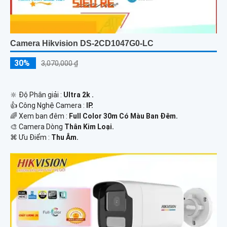
Camera Hikvision DS-2CD1047G0-LC
30%
3,070,000 ₫
🔆 Độ Phân giải :
Ultra 2k .
👍 Công Nghệ Camera :
IP.
🌈 Xem ban đêm :
Full Color 30m Có Màu Ban Đêm.
🎨 Camera Dòng
Thân Kim Loại.
️⌘ Ưu Điểm :
Thu Âm.