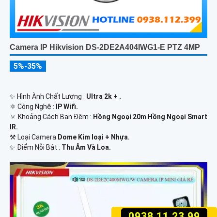
Camera IP Hikvision DS-2DE2A404IWG1-E PTZ 4MP
5%-35%
✨ Hình Ành Chất Lượng :
Ultra 2k + .
⚛️ Công Nghệ :
IP Wifi.
🔅 Khoảng Cách Ban Đêm :
Hồng Ngoại 20m Hồng Ngoại Smart
IR.
⚒ Loại Camera
Dome Kim loại + Nhựa.
️✨ Điểm Nỗi Bật :
Thu Âm Và Loa.
0938.11.23.99