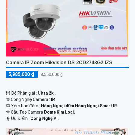
Camera IP Zoom Hikvision DS-2CD2743G2-IZS
5,985,000 ₫
8,550,000 ₫
🦉 Độ Phân giải :
Ultra 2k .
⚒ Công Nghệ Camera :
IP.
💥 Xem ban đêm :
Hồng Ngoại 40m Hồng Ngoại Smart IR.
⚒ Cấu Tạo Camera
Dome Kim Loại.
️👮 Ưu Điểm :
Công Nghệ AI.