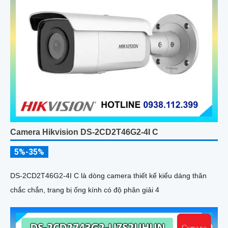
Camera Hikvision DS-2CD2T46G2-4I C
5%-35%
DS-2CD2T46G2-4I C là dòng camera thiết kế kiểu dáng thân
chắc chắn, trang bị ống kính có độ phân giải 4