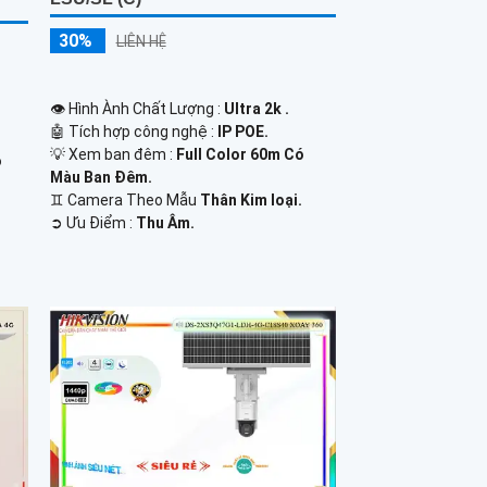
30%
LIÊN HỆ
👁 Hình Ành Chất Lượng :
Ultra 2k .
🤖️ Tích hợp công nghệ :
IP POE.
💡 Xem ban đêm :
Full Color 60m Có
ó
Màu Ban Ðêm.
♊ Camera Theo Mẫu
Thân Kim loại.
️➲ Ưu Điểm :
Thu Âm.