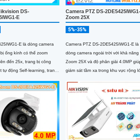
ikvision DS-
Camera PTZ DS-2DE5425IWG1
5IWG1-E
Zoom 25X
5%-35%
25IWG1-E là dòng camera
Camera PTZ DS-2DE5425IWG1-E là
 bị ống kính có thể zoom
dòng camera ngoài trời với khả năng
ên đến 25x, trang bị công
Zoom 25X và độ phân giải 4.0MP giú
t tự động Self-learning, trang
giám sát tầm xa trong khu vực rộng l
g Ai nhận diện chính xác tích
rch khi kết hợp chung với
nh, nhìn ban đêm bằng hồng