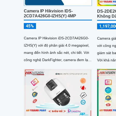
Camera IP Hikvision IDS-
DS-2DE2
2CD7A426G0-IZHS(Y) 4MP
Không Dâ
45%
1,197,00
Camera IP Hikvision iDS-2CD7A426G0-
Camera g
IZHS(Y) với độ phân giải 4.0 megapixel,
với công n
mang đến hình ảnh sắc nét, chi tiết. Với
giám sát b
công nghệ DarkFighter, camera đem lại
Với khả nă
chất lượng hình ảnh cực...
đen hoặc m
IP, đàm tho
nét với ch