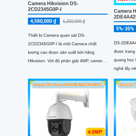
Camera Hikvision DS-
2CD2345G0P-I
Camera H
2DE4A42
4,580,000 ₫
6,250,000 ₫
5%-35%
Thiết bị Camera quan sát DS-
DS-2DE4A4
2CD2345G0P-I là một Camera chất
được trang
lượng cao được sản xuất bởi hãng
quang học l
Hikvision. Với độ phân giải 4MP, camera
nghệ lấy né
này cung cấp hình ảnh sắc nét và chi tiết
bị tính năn
với màu sắc sống động ngay cả trong
hợp AcuSea
điều kiện ánh sáng yếu
đầu ghi hì
ngoại 50m