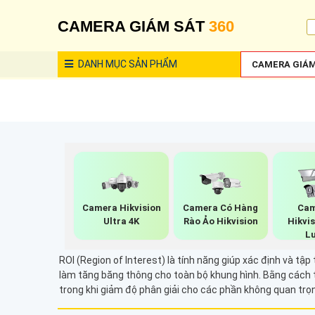
CAMERA GIÁM SÁT
360
DANH MỤC
SẢN PHẨM
CAMERA GIÁM
Camera Hikvision
Camera Có Hàng
Cam
Ultra 4K
Rào Ảo Hikvision
Hikvi
L
ROI (Region of Interest) là tính năng giúp xác định và 
làm tăng băng thông cho toàn bộ khung hình. Bằng cách t
trong khi giảm độ phân giải cho các phần không quan trọ