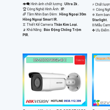
👁️‍🗨 Hình ảnh chất lượng :
Ultra 2k .
️⚡ Chất lượ
🏆 Công Nghệ Hình Ảnh :
IP.
⚛️ Công Ng
🌈 Tầm Nhìn Ban Đêm :
Hồng Ngoại 30m
❈ Xem ban
Hồng Ngoại Smart IR.
Starlight.
♊ Thiết Kế Camera
Thân Kim Loại.
⛓ Mẫu Ca
️📡 Khả Năng :
Báo Động Chống Trộm
️✤ Ưu Điểm 
PIR.