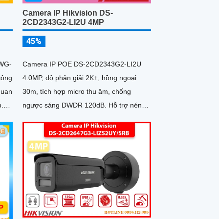
Camera IP Hikvision DS-
2CD2343G2-LI2U 4MP
45%
WG-
Camera IP POE DS-2CD2343G2-LI2U
công
4.0MP, độ phân giải 2K+, hồng ngoại
quan
30m, tích hợp micro thu âm, chống
p.
ngược sáng DWDR 120dB. Hỗ trợ nén
video H.265+/H