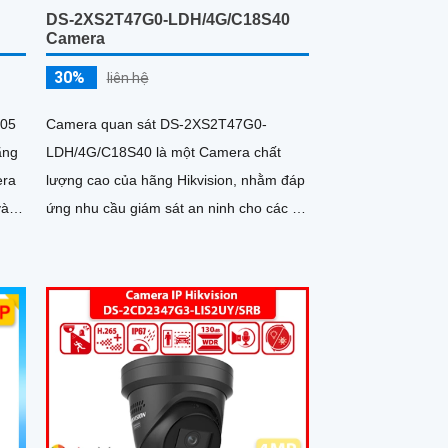
DS-2XS2T47G0-LDH/4G/C18S40
Camera
30%
liên hệ
S05
Camera quan sát DS-2XS2T47G0-
ãng
LDH/4G/C18S40 là một Camera chất
lượng cao của hãng Hikvision, nhằm đáp
và
ứng nhu cầu giám sát an ninh cho các hệ
thống trong nhà và ngoài trời. Camera...