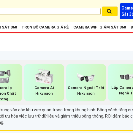
Camer
Sát 3
 SÁT 360
TRỌN BỘ CAMERA GIÁ RẺ
CAMERA WIFI GIÁM SÁT 360
Đ
Lắp Camer
era Ip
Camera Ai
Camera Ngoài Trời
Nghệ T
sion Chất
Hikvision
Hikvision
ượng
tập trung vào các khu vực quan trọng trong khung hình. Bằng cách tăng
ối ưu hóa việc lưu trữ dữ liệu và giảm thiểu băng thông, ROI đảm bảo 
ng.