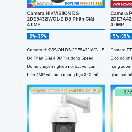
Camera HIKVISIION DS-
Camera 
2DE5432IWG1-E Độ Phân Giải
2DE7A425
4.0MP
4.0MP
5%-35%
5%-35%
Camera HIKVISION DS-2DE5432IWG1-E
Camera P
Độ Phân Giải 4.0MP là dòng Speed
E có độ ph
Dome chuyên nghiệp nổi bật với cảm
năng zoom 
biến 4MP và zoom quang học 32X, hỗ
giám sát hi
trợ giám sát chi tiết ở khoảng cách xa
lớn