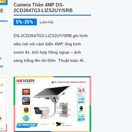
Camera Thân 4MP DS-
2CD2647G3-LIZS2UY/SRB
-E
5%-35%
Liên Hệ
DS-2CD2647G3-LIZS2UY/SRB ghi hình
siêu nét với cảm biến 4MP, ống kính
zoom 4x, tích hợp hồng ngoại – ánh
p
sáng trắng lên tới 60m. Thuật toán AI
ớn
phân biệt người và phương tiện, chống
ngược sáng 130dB và hỗ trợ đàm thoại
hai chiều, phù hợp giám sát ngoài trời
chống nước IP67