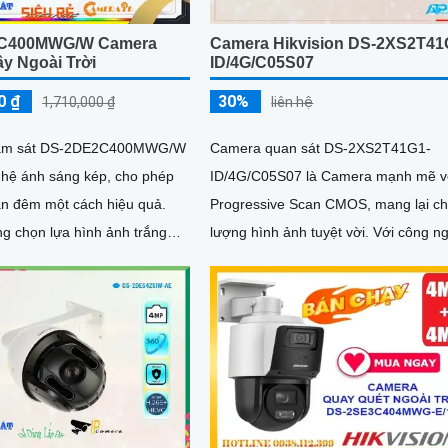
C400MWG/W Camera
Camera Hikvision DS-2XS2T41
y Ngoài Trời
ID/4G/C05S07
0 ₫
30%
1,710,000 ₫
liên hệ
iám sát DS-2DE2C400MWG/W
Camera quan sát DS-2XS2T41G1-
ghệ ánh sáng kép, cho phép
ID/4G/C05S07 là Camera mạnh mẽ v
an đêm một cách hiệu quả.
Progressive Scan CMOS, mang lại ch
ng chọn lựa hình ảnh trắng
lượng hình ảnh tuyệt vời. Với công nghệ
àu, camera này cung cấp wifi
giám sát ban đêm Hồng Ngoại 30m, 
ại 2 chiều, và hình ảnh sắc
có thể xem rõ ràng và sắc nét ngay c
ip HYBRID
trong điều kiện ánh sáng yếu