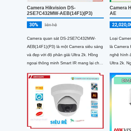
Camera Hikvision DS-
Camera H
2SE7C432MW-AEB(14F1)(P3)
AE
30%
22,020,0
liên hệ
Camera quan sát DS-2SE7C432MW-
Loại Came
AEB(14F1)(P3) là một Camera siêu sáng
là Camera h
và đẹp với độ phân giải Ultra 2k. Hồng
nghệ hình ả
ngoại thông minh Smart IR mang lại chất
Ultra 2k. Ngoài ra, camera còn có khả
lượng hình ảnh tuyệt vời ban đêm, với
năng xem h
khả năng hồng ngoại lên đến 150m
với hồng n
quả trong 