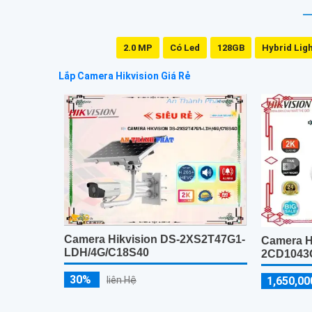
2.0 MP
Có Led
128GB
Hybrid Lig
Lắp Camera Hikvision Giá Rẻ
Camera Hikvision DS-2XS2T47G1-
Camera H
LDH/4G/C18S40
2CD1043
30%
liên Hệ
1,650,00