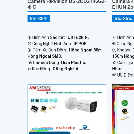
Camera Hikvision DS-2CD2T46G2-
Camera 4
4I C
EHUN Zo
5%-35%
5%-35%
☀️ Hình Ảnh Sắc nét :
Ultra 2k + .
🔅 Hình Àn
⚒ Công Nghệ Hình Ảnh :
IP POE.
®️ Công Ng
🌛 Tầm Xa Ban Đêm :
Hồng Ngoại 80m
🌜 Khoảng 
Hồng Ngoại SMD.
150m Hồng 
🕉️ Camera Dòng
Thân Plastic.
💢 Cấu Tạ
️↭ Khả Năng :
Công Nghệ AI.
Nhựa.
️📢 Ưu Điểm