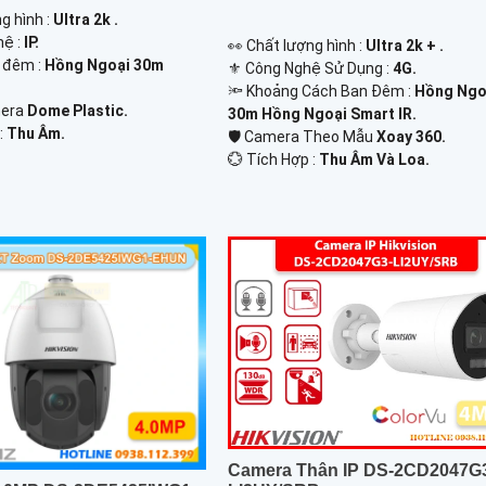
ng hình :
Ultra 2k .
hệ :
IP.
️👀 Chất lượng hình :
Ultra 2k + .
 đêm :
Hồng Ngoại 30m
⚜️ Công Nghệ Sử Dụng :
4G.
🔦 Khoảng Cách Ban Đêm :
Hồng Ngo
mera
Dome Plastic.
30m Hồng Ngoại Smart IR.
:
Thu Âm.
🛡 Camera Theo Mẫu
Xoay 360.
️💮 Tích Hợp :
Thu Âm Và Loa.
Camera Thân IP DS-2CD2047G