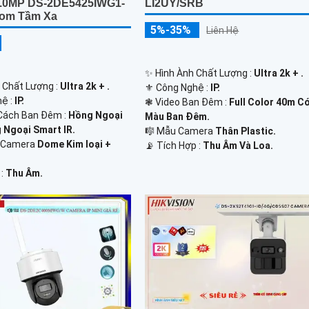
LI2UY/SRB
.0MP DS-2DE5425IWG1-
om Tầm Xa
5%-35%
Liên Hệ
✨ Hình Ành Chất Lượng :
Ultra 2k + .
h Chất Lượng :
Ultra 2k + .
⚜️ Công Nghệ :
IP.
hệ :
IP.
❃ Video Ban Đêm :
Full Color 40m C
Cách Ban Đêm :
Hồng Ngoại
Màu Ban Ðêm.
Ngoại Smart IR.
🎼️ Mẫu Camera
Thân Plastic.
o Camera
Dome Kim loại +
️📡 Tích Hợp :
Thu Âm Và Loa.
 :
Thu Âm.