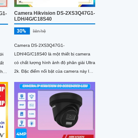
Camera Hikvision DS-2XS3Q47G1-
G1-
LDH/4G/C18S40
30%
liên hệ
Camera DS-2XS3Q47G1-
LDH/4G/C18S40 là một thiết bị camera
ới
có chất lượng hình ảnh độ phân giải Ultra
ất
2k. Đặc điểm nổi bật của camera này là
khả năng xem hình ảnh ban đêm với độ
bạn
sáng rõ nét nhờ công nghệ chuyên dụng
ả