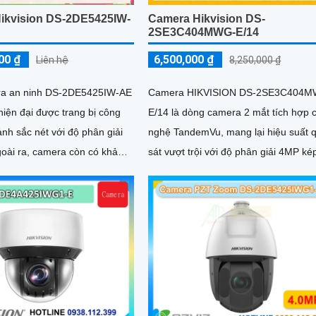
ikvision DS-2DE5425IW-
Camera Hikvision DS-
2SE3C404MWG-E/14
00 ₫
6,500,000 ₫
Liên hệ
8,250,000 ₫
ra an ninh DS-2DE5425IW-AE
Camera HIKVISION DS-2SE3C404M
iện đại được trang bị công
E/14 là dòng camera 2 mắt tích hợp 
nh sắc nét với độ phân giải
nghệ TandemVu, mang lại hiệu suất 
sát vượt trội với độ phân giải 4MP ké
ình ảnh ban đêm sáng đẹp
Camera bullet có ống kính 2
goại 150m, giúp quan sát hiệu
điều kiện ánh sáng yếu