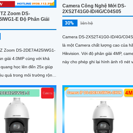
Camera Công Nghệ Mới DS-
2XS2T41G0-ID/4G/C04S05
PTZ Zoom DS-
IWG1-E Độ Phân Giải
30%
liên hệ
Camera DS-2XS2T41G0-ID/4G/C04
là một Camera chất lượng cao của h
TZ Zoom DS-2DE7A425IWG1-
Hikvision. Với độ phân giải 4MP, camera
ân giải 4.0MP cùng với khả
này cho phép ghi lại hình ảnh rõ nét 
quang học lên đến 25x giúp
chi tiết
ệu quả trong môi trường rộng