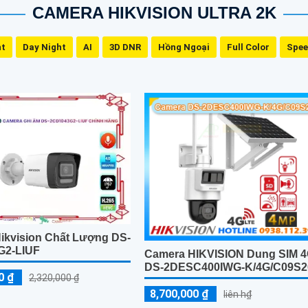
CAMERA HIKVISION ULTRA 2K
ht
Day Night
AI
3D DNR
Hồng Ngoại
Full Color
Spe
ikvision Chất Lượng DS-
G2-LIUF
Camera HIKVISION Dung SIM 
DS-2DESC400IWG-K/4G/C09S2
0 ₫
2,320,000 ₫
8,700,000 ₫
liên h₫