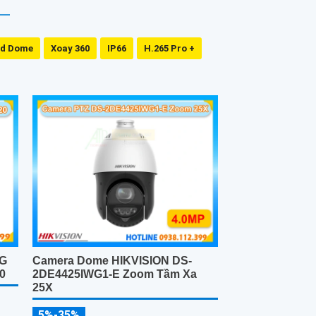
ed Dome
Xoay 360
IP66
H.265 Pro +
4G
Camera Dome HIKVISION DS-
0
2DE4425IWG1-E Zoom Tầm Xa
25X
5%-35%