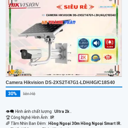
Camera Hikvision DS-2XS2T47G1-LDH/4G/C18S40
30%
liên Hệ
👁️‍🗨 Hình ảnh chất lượng :
Ultra 2k .
🏆 Công Nghệ Hình Ảnh :
IP.
🌈 Tầm Nhìn Ban Đêm :
Hồng Ngoại 30m Hồng Ngoại Smart IR.