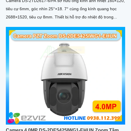
Camera DS-2TD2617-6/PA sở hữu ống kính ảnh nhiệt 160×120,
tiêu cự 6mm, góc nhìn 25°×18. 7° cùng ống kính quang học
2688×1520, tiêu cự 8mm. Thiết bị hỗ trợ đo nhiệt độ trong...
Camera 4.0MP DS-2DE5425IWG1-EHUN Zoom Tầm