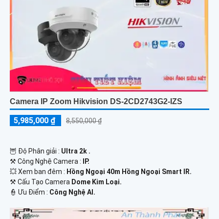
Camera IP Zoom Hikvision DS-2CD2743G2-IZS
5,985,000 ₫
8,550,000 ₫
🦉 Độ Phân giải :
Ultra 2k .
⚒ Công Nghệ Camera :
IP.
💥 Xem ban đêm :
Hồng Ngoại 40m Hồng Ngoại Smart IR.
⚒ Cấu Tạo Camera
Dome Kim Loại.
️👮 Ưu Điểm :
Công Nghệ AI.