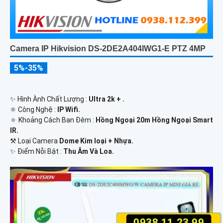
Camera IP Hikvision DS-2DE2A404IWG1-E PTZ 4MP
5%-35%
✨ Hình Ành Chất Lượng :
Ultra 2k + .
⚛️ Công Nghệ :
IP Wifi.
🔅 Khoảng Cách Ban Đêm :
Hồng Ngoại 20m Hồng Ngoại Smart
IR.
⚒ Loại Camera
Dome Kim loại + Nhựa.
️✨ Điểm Nỗi Bật :
Thu Âm Và Loa.
0938.11.23.99