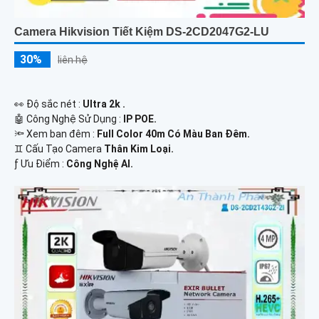
Camera Hikvision Tiết Kiệm DS-2CD2047G2-LU
30%
liên hệ
️👀 Độ sắc nét :
Ultra 2k .
🤖️ Công Nghệ Sử Dụng :
IP POE.
🔦 Xem ban đêm :
Full Color 40m Có Màu Ban Đêm.
♊ Cấu Tạo Camera
Thân Kim Loại.
️ƒ Ưu Điểm :
Công Nghệ AI.