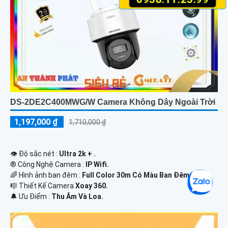
DS-2DE2C400MWG/W Camera Không Dây Ngoài Trời
1,197,000 ₫
1,710,000 ₫
👁 Độ sắc nét :
Ultra 2k + .
®️ Công Nghệ Camera :
IP Wifi.
🌈 Hình ảnh ban đêm :
Full Color 30m Có Màu Ban Ðêm.
🎼️ Thiết Kế Camera
Xoay 360.
️🔔 Ưu Điểm :
Thu Âm Và Loa.