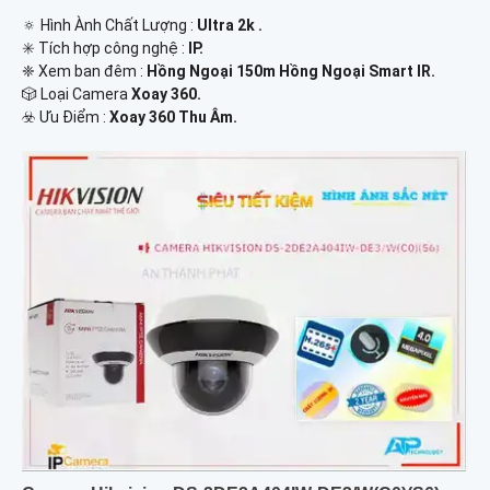
🔅 Hình Ành Chất Lượng :
Ultra 2k .
✳️ Tích hợp công nghệ :
IP.
❈ Xem ban đêm :
Hồng Ngoại 150m Hồng Ngoại Smart IR.
🎲 Loại Camera
Xoay 360.
️☣️ Ưu Điểm :
Xoay 360 Thu Âm.