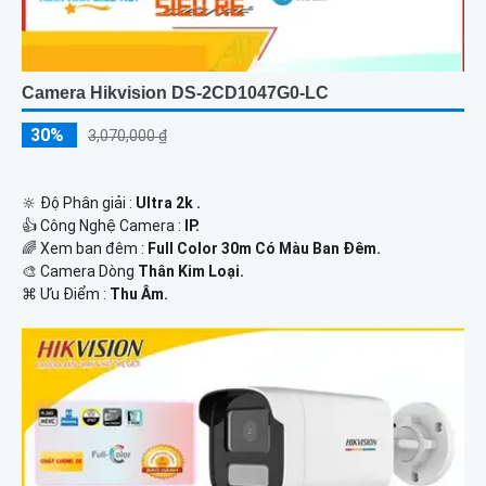
Camera Hikvision DS-2CD1047G0-LC
30%
3,070,000 ₫
🔆 Độ Phân giải :
Ultra 2k .
👍 Công Nghệ Camera :
IP.
🌈 Xem ban đêm :
Full Color 30m Có Màu Ban Đêm.
🎨 Camera Dòng
Thân Kim Loại.
️⌘ Ưu Điểm :
Thu Âm.