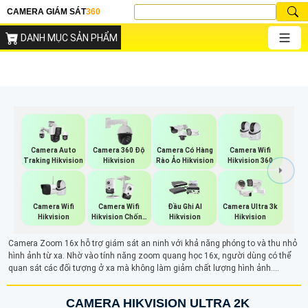
CAMERA GIÁM SÁT
360
DANH MỤC SẢN PHẨM
Camera Wifi
Camera Auto
Camera 360 Độ
Camera Có Hàng
Hikvision 360
Traking Hikvision
Hikvision
Rào Ảo Hikvision
Camera Wifi
Camera Wifi
Đầu Ghi AI
Camera Ultra 3k
Hikvision
Hikvision Chống
Hikvision
Hikvision
Trộm
Camera Zoom 16x hỗ trợ giám sát an ninh với khả năng phóng to và thu nhỏ
hình ảnh từ xa. Nhờ vào tính năng zoom quang học 16x, người dùng có thể
quan sát các đối tượng ở xa mà không làm giảm chất lượng hình ảnh.
Camera phù hợp cho những yêu cầu giám sát chính xác, giúp quan sát các chi
tiết nhỏ như biển số xe, khuôn mặt hay các chi tiết nhỏ trong khu vực giám sát
CAMERA HIKVISION ULTRA 2K