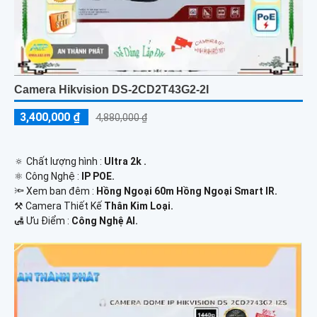
Camera Hikvision DS-2CD2T43G2-2I
3,400,000 ₫
4,880,000 ₫
🔅 Chất lượng hình :
Ultra 2k .
⚛️ Công Nghệ :
IP POE.
🔦 Xem ban đêm :
Hồng Ngoại 60m Hồng Ngoại Smart IR.
⚒ Camera Thiết Kế
Thân Kim Loại.
️🛃 Ưu Điểm :
Công Nghệ AI.