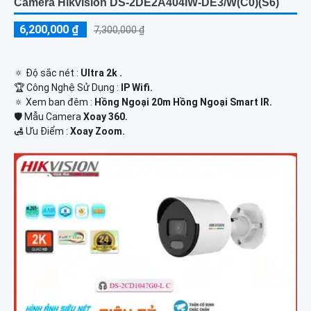
Camera Hikvision DS-2DE2A404IW-DE3/W(C0)(S6)
6,200,000 ₫
7,300,000 ₫
🔅 Độ sắc nét :
Ultra 2k .
🏆 Công Nghệ Sử Dụng :
IP Wifi.
🔅 Xem ban đêm :
Hồng Ngoại 20m Hồng Ngoại Smart IR.
🛡 Mẫu Camera
Xoay 360.
️🛃 Ưu Điểm :
Xoay Zoom.