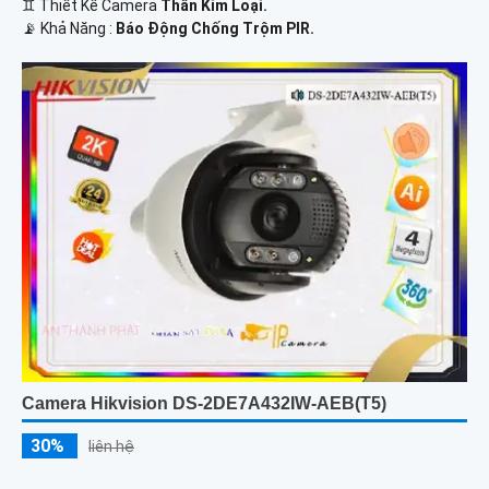
♊ Thiết Kế Camera
Thân Kim Loại.
️📡 Khả Năng :
Báo Động Chống Trộm PIR.
Camera Hikvision DS-2DE7A432IW-AEB(T5)
30%
liên hệ