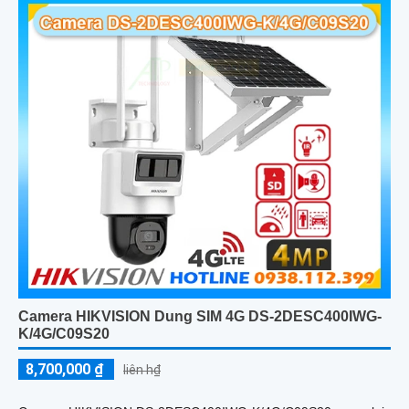
Camera HIKVISION Dung SIM 4G DS-2DESC400IWG-
K/4G/C09S20
8,700,000 ₫
liên h₫