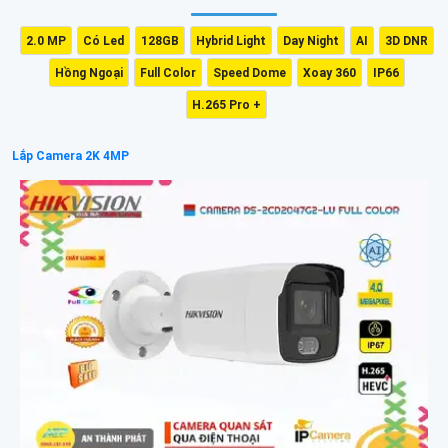
2.0 MP
Có Led
128GB
Hybrid Light
Day Night
AI
3D DNR
Hồng Ngoại
Full Color
Speed Dome
Xoay 360
IP66
H.265 Pro +
Lắp Camera 2K 4MP