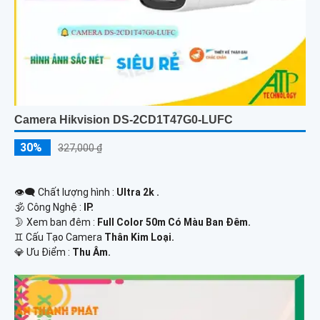
Camera Hikvision DS-2CD1T47G0-LUFC
30%
327,000 ₫
👁️‍🗨 Chất lượng hình :
Ultra 2k .
🕉️ Công Nghệ :
IP.
🌛 Xem ban đêm :
Full Color 50m Có Màu Ban Đêm.
♊ Cấu Tạo Camera
Thân Kim Loại.
️💎 Ưu Điểm :
Thu Âm.