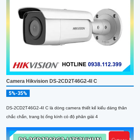
Camera Hikvision DS-2CD2T46G2-4I C
5%-35%
DS-2CD2T46G2-4I C là dòng camera thiết kế kiểu dáng thân
chắc chắn, trang bị ống kính có độ phân giải 4