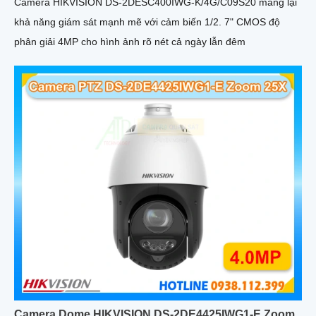
Camera HIKVISION DS-2DESC400IWG-K/4G/C09S20 mang lại
khả năng giám sát mạnh mẽ với cảm biến 1/2. 7" CMOS độ
phân giải 4MP cho hình ảnh rõ nét cả ngày lẫn đêm
Camera Dome HIKVISION DS-2DE4425IWG1-E Zoom