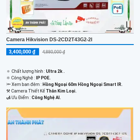
Camera Hikvision DS-2CD2T43G2-2I
3,400,000 ₫
4,880,000 ₫
🔅 Chất lượng hình :
Ultra 2k .
⚛️ Công Nghệ :
IP POE.
🔦 Xem ban đêm :
Hồng Ngoại 60m Hồng Ngoại Smart IR.
⚒ Camera Thiết Kế
Thân Kim Loại.
️🛃 Ưu Điểm :
Công Nghệ AI.