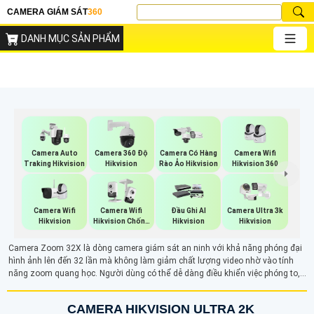
CAMERA GIÁM SÁT
360
DANH MỤC SẢN PHẨM
Camera Wifi
Camera Auto
Camera 360 Độ
Camera Có Hàng
Hikvision 360
Traking Hikvision
Hikvision
Rào Ảo Hikvision
Camera Wifi
Camera Wifi
Đầu Ghi AI
Camera Ultra 3k
Hikvision
Hikvision Chống
Hikvision
Hikvision
Trộm
Camera Zoom 32X là dòng camera giám sát an ninh với khả năng phóng đại
hình ảnh lên đến 32 lần mà không làm giảm chất lượng video nhờ vào tính
năng zoom quang học. Người dùng có thể dễ dàng điều khiển việc phóng to,
thu nhỏ qua phần mềm trên điện thoại hoặc máy tính. Với ống kính có thể thay
đổi tiêu cự, camera cho phép quan sát các đối tượng ở xa một cách rõ ràng và
CAMERA HIKVISION ULTRA 2K
sắc nét, giúp tăng cường hiệu quả giám sát từ xa.