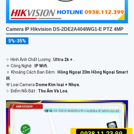
Camera IP Hikvision DS-2DE2A404IWG1-E PTZ 4MP
5%-35%
✨ Hình Ành Chất Lượng :
Ultra 2k + .
⚛️ Công Nghệ :
IP Wifi.
🔅 Khoảng Cách Ban Đêm :
Hồng Ngoại 20m Hồng Ngoại Smart
IR.
⚒ Loại Camera
Dome Kim loại + Nhựa.
️✨ Điểm Nỗi Bật :
Thu Âm Và Loa.
0938.11.23.99