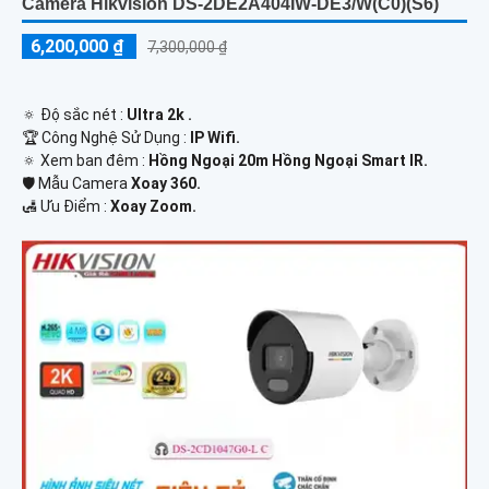
Camera Hikvision DS-2DE2A404IW-DE3/W(C0)(S6)
6,200,000 ₫
7,300,000 ₫
🔅 Độ sắc nét :
Ultra 2k .
🏆 Công Nghệ Sử Dụng :
IP Wifi.
🔅 Xem ban đêm :
Hồng Ngoại 20m Hồng Ngoại Smart IR.
🛡 Mẫu Camera
Xoay 360.
️🛃 Ưu Điểm :
Xoay Zoom.