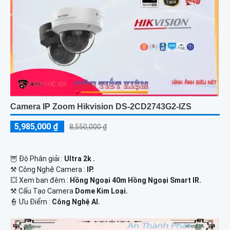
Camera IP Zoom Hikvision DS-2CD2743G2-IZS
5,985,000 ₫
8,550,000 ₫
🦉 Độ Phân giải :
Ultra 2k .
⚒ Công Nghệ Camera :
IP.
💥 Xem ban đêm :
Hồng Ngoại 40m Hồng Ngoại Smart IR.
⚒ Cấu Tạo Camera
Dome Kim Loại.
️👮 Ưu Điểm :
Công Nghệ AI.