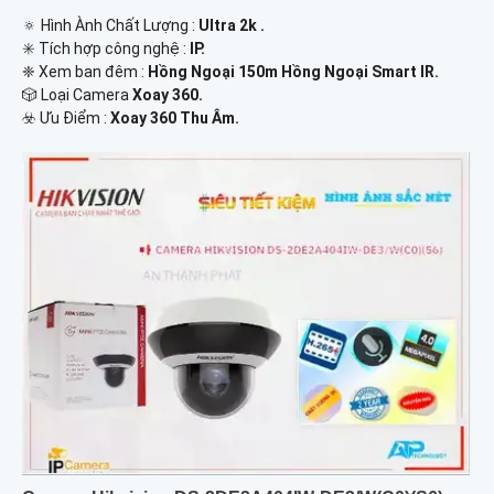
🔅 Hình Ành Chất Lượng :
Ultra 2k .
✳️ Tích hợp công nghệ :
IP.
❈ Xem ban đêm :
Hồng Ngoại 150m Hồng Ngoại Smart IR.
🎲 Loại Camera
Xoay 360.
️☣️ Ưu Điểm :
Xoay 360 Thu Âm.