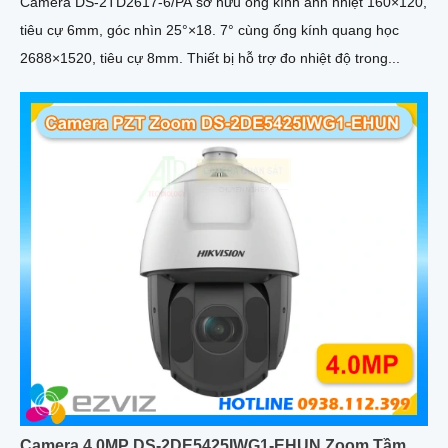
Camera DS-2TD2617-6/PA sở hữu ống kính ảnh nhiệt 160×120,
tiêu cự 6mm, góc nhìn 25°×18. 7° cùng ống kính quang học
2688×1520, tiêu cự 8mm. Thiết bị hỗ trợ đo nhiệt độ trong...
Camera 4.0MP DS-2DE5425IWG1-EHUN Zoom Tầm