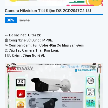
Camera Hikvision Tiết Kiệm DS-2CD2047G2-LU
30%
liên hệ
️👀 Độ sắc nét :
Ultra 2k .
🤖️ Công Nghệ Sử Dụng :
IP POE.
🔦 Xem ban đêm :
Full Color 40m Có Màu Ban Đêm.
♊ Cấu Tạo Camera
Thân Kim Loại.
️ƒ Ưu Điểm :
Công Nghệ AI.