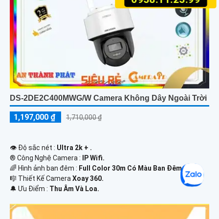
DS-2DE2C400MWG/W Camera Không Dây Ngoài Trời
1,197,000 ₫
1,710,000 ₫
👁 Độ sắc nét :
Ultra 2k + .
®️ Công Nghệ Camera :
IP Wifi.
🌈 Hình ảnh ban đêm :
Full Color 30m Có Màu Ban Ðêm.
🎼️ Thiết Kế Camera
Xoay 360.
️🔔 Ưu Điểm :
Thu Âm Và Loa.