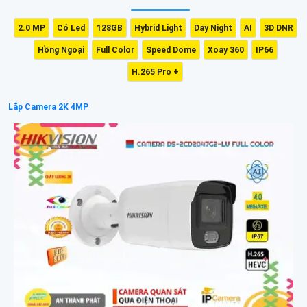
2.0 MP
Có Led
128GB
Hybrid Light
Day Night
AI
3D DNR
Hồng Ngoại
Full Color
Speed Dome
Xoay 360
IP66
H.265 Pro +
Lắp Camera 2K 4MP