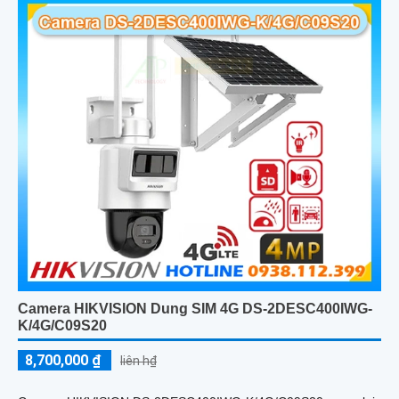
Camera HIKVISION Dung SIM 4G DS-2DESC400IWG-
K/4G/C09S20
8,700,000 ₫
liên h₫