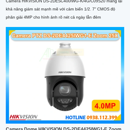
Camera HIKVISION DS-2DESC400IWG-K/4G/C09S20 mang lại
khả năng giám sát mạnh mẽ với cảm biến 1/2. 7" CMOS độ
phân giải 4MP cho hình ảnh rõ nét cả ngày lẫn đêm
Camera Dome HIKVISION DS-2DE4425IWG1-E Zoom