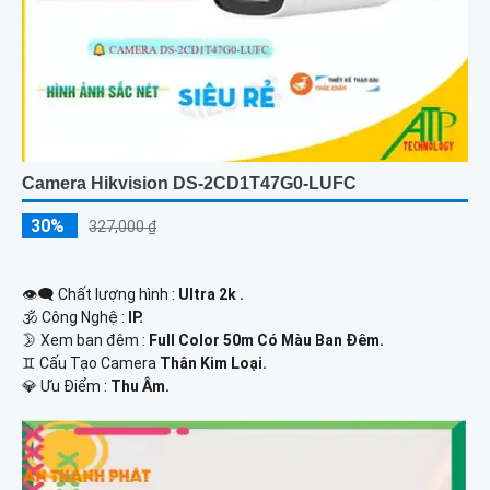
Camera Hikvision DS-2CD1T47G0-LUFC
30%
327,000 ₫
👁️‍🗨 Chất lượng hình :
Ultra 2k .
🕉️ Công Nghệ :
IP.
🌛 Xem ban đêm :
Full Color 50m Có Màu Ban Đêm.
♊ Cấu Tạo Camera
Thân Kim Loại.
️💎 Ưu Điểm :
Thu Âm.