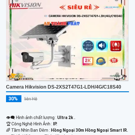
Camera Hikvision DS-2XS2T47G1-LDH/4G/C18S40
30%
liên Hệ
👁️‍🗨 Hình ảnh chất lượng :
Ultra 2k .
🏆 Công Nghệ Hình Ảnh :
IP.
🌈 Tầm Nhìn Ban Đêm :
Hồng Ngoại 30m Hồng Ngoại Smart IR.