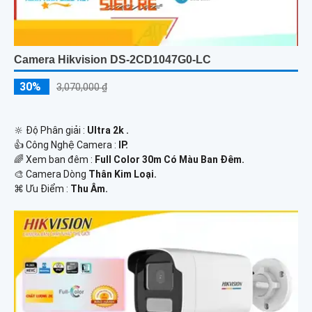
Camera Hikvision DS-2CD1047G0-LC
30%
3,070,000 ₫
🔆 Độ Phân giải :
Ultra 2k .
👍 Công Nghệ Camera :
IP.
🌈 Xem ban đêm :
Full Color 30m Có Màu Ban Đêm.
🎨 Camera Dòng
Thân Kim Loại.
️⌘ Ưu Điểm :
Thu Âm.