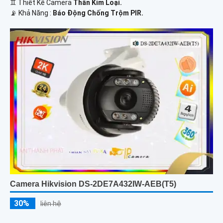
♊ Thiết Kế Camera
Thân Kim Loại.
️📡 Khả Năng :
Báo Động Chống Trộm PIR.
Camera Hikvision DS-2DE7A432IW-AEB(T5)
30%
liên hệ