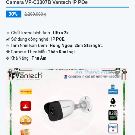
Camera VP-C3307B Vantech IP POe
30%
2,200,000 ₫
🔆 Chất lượng hình Ảnh :
Ultra 2k .
🌠 Sử dụng công nghệ :
IP POE.
⭐ Tầm Nhìn Ban Đêm :
Hồng Ngoại 25m Starlight.
⚒ Camera Theo Mẫu
Thân Kim loại.
️✤ Khả Năng :
Thu Âm.