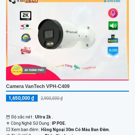
Camera VanTech VPH-C409
1,650,000 ₫
2,900,000 ₫
🦉 Độ sắc nét :
Ultra 2k .
⚜️ Công Nghệ Sử Dụng :
IP POE.
💥 Xem ban đêm :
Hồng Ngoại 30m Có Màu Ban Đêm.