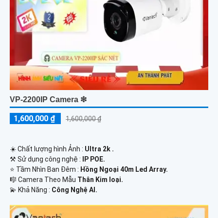
VP-2200IP Camera ❇
1,600,000 ₫
1,600,000 ₫
☀️ Chất lượng hình Ảnh :
Ultra 2k .
⚒ Sử dụng công nghệ :
IP POE.
⭐ Tầm Nhìn Ban Đêm :
Hồng Ngoại 40m Led Array.
🎼️ Camera Theo Mẫu
Thân Kim loại.
️💫 Khả Năng :
Công Nghệ AI.