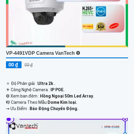
VP-4491VDP Camera VanTech ❂
00 ₫
00 ₫
🔅 Độ Phân giải :
Ultra 2k .
⚜️ Công Nghệ Camera :
IP POE.
❂ Xem ban đêm :
Hồng Ngoại 50m Led Array.
🎼️ Camera Theo Mẫu
Dome Kim loại.
️⇝ Ưu Điểm :
Báo Động Chuyển Động.