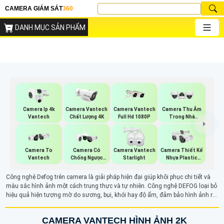
CAMERA GIÁM SÁT
360
DANH MỤC SẢN PHẨM
Camera Ip 4k
Camera Vantech
Camera Vantech
Camera Thu Âm
Vantech
Chất Lượng 4K
Full Hd 1080P
Trong Nhà
Vantech
Camera To
Camera Có
Camera Vantech
Camera Thiết Kế
Vantech
Chống Ngược
Starlight
Nhựa Plastic
Sáng Vantech
Vantech
Công nghệ Defog trên camera là giải pháp hiện đại giúp khôi phục chi tiết và
màu sắc hình ảnh một cách trung thực và tự nhiên. Công nghệ DEFOG loại bỏ
hiệu quả hiện tượng mờ do sương, bụi, khói hay độ ẩm, đảm bảo hình ảnh rõ
nét và sống động trong mọi điều kiện thời tiết. Ngoài ra công nghệ Defog còn
được gọi là công nghệ chống phản chiếu video cải thiện đáng kể chất lượng
CAMERA VANTECH HÌNH ẢNH 2K
hình ảnh trong môi trường khắc nghiệt khói bụi , độ ẩm sương mù. Điều này