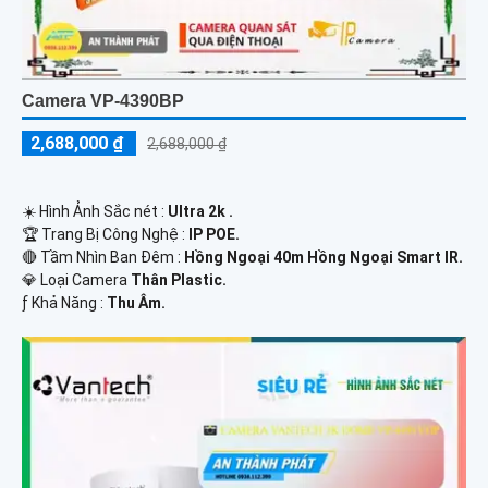
Camera VP-4390BP
2,688,000 ₫
2,688,000 ₫
☀️ Hình Ảnh Sắc nét :
Ultra 2k .
🏆 Trang Bị Công Nghệ :
IP POE.
🔴 Tầm Nhìn Ban Đêm :
Hồng Ngoại 40m Hồng Ngoại Smart IR.
💎 Loại Camera
Thân Plastic.
️ƒ Khả Năng :
Thu Âm.