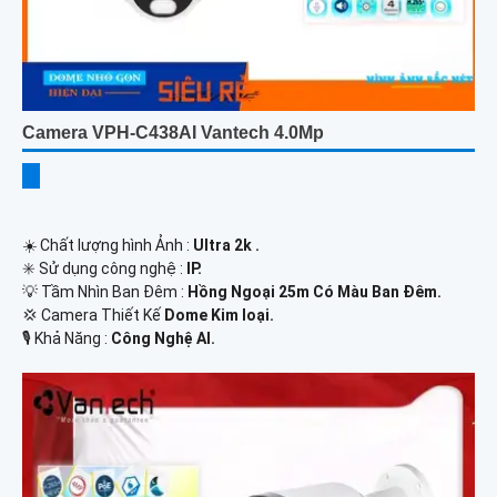
Camera VPH-C438AI Vantech 4.0Mp
☀️ Chất lượng hình Ảnh :
Ultra 2k .
✳️ Sử dụng công nghệ :
IP.
💡 Tầm Nhìn Ban Đêm :
Hồng Ngoại 25m Có Màu Ban Ðêm.
💢 Camera Thiết Kế
Dome Kim loại.
️🎙 Khả Năng :
Công Nghệ AI.