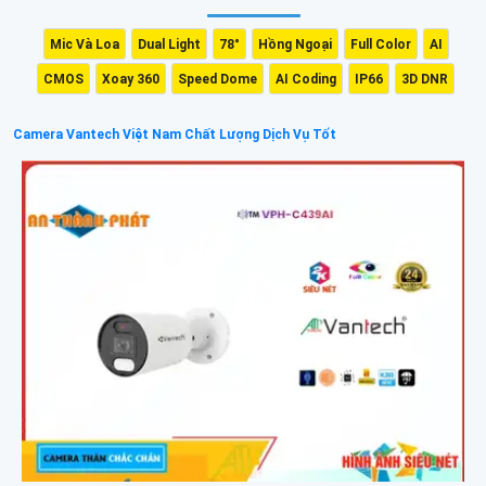
giúp camera duy trì hiệu suất tối ưu phù hợp cho các ứng dụng giám sát ngoài
trời và trong điều kiện thời tiết phức tạp.
Mic Và Loa
Dual Light
78°
Hồng Ngoại
Full Color
AI
CMOS
Xoay 360
Speed Dome
AI Coding
IP66
3D DNR
Camera Vantech Việt Nam Chất Lượng Dịch Vụ Tốt