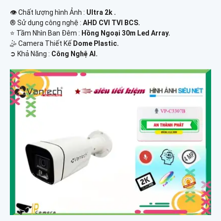
👁 Chất lượng hình Ảnh :
Ultra 2k .
®️ Sử dụng công nghệ :
AHD CVI TVI BCS.
⭐ Tầm Nhìn Ban Đêm :
Hồng Ngoại 30m Led Array.
🤹 Camera Thiết Kế
Dome Plastic.
️➲ Khả Năng :
Công Nghệ AI.