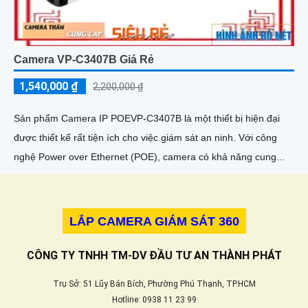
Camera VP-C3407B Giá Rẻ
1,540,000 ₫
2,200,000 ₫
Sản phẩm Camera IP POEVP-C3407B là một thiết bị hiện đại
được thiết kế rất tiện ích cho việc giám sát an ninh. Với công
nghệ Power over Ethernet (POE), camera có khả năng cung...
LẮP CAMERA GIÁM SÁT 360
CÔNG TY TNHH TM-DV ĐẦU TƯ AN THÀNH PHÁT
Trụ Sở: 51 Lũy Bán Bích, Phường Phú Thạnh, TP.HCM
Hotline: 0938 11 23 99