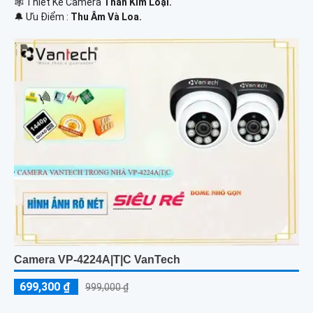
🕸️ Thiết Kế Camera
Thân Kim Loại.
️🔔 Ưu Điểm :
Thu Âm Và Loa.
Camera VP-4224A|T|C VanTech
699,300 ₫
999,000 ₫