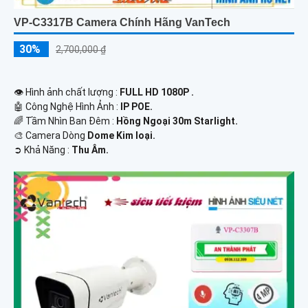
VP-C3317B Camera Chính Hãng VanTech
30%
2,700,000 ₫
👁 Hình ảnh chất lượng :
FULL HD 1080P .
🤖️ Công Nghệ Hình Ảnh :
IP POE.
🌈 Tầm Nhìn Ban Đêm :
Hồng Ngoại 30m Starlight.
🎨 Camera Dòng
Dome Kim loại.
️➲ Khả Năng :
Thu Âm.