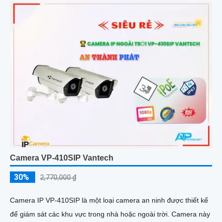
Camera VP-410SIP Vantech
30%
2,770,000 ₫
Camera IP VP-410SIP là một loại camera an ninh được thiết kế
để giám sát các khu vực trong nhà hoặc ngoài trời. Camera này