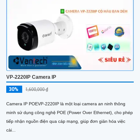
VP-2220IP Camera IP
30%
1,600,000 ₫
Camera IP POEVP-2220IP là một loại camera an ninh thông
minh sử dụng công nghệ POE (Power Over Ethernet), cho phép
tiếp nhận nguồn điện qua cáp mạng, giúp đơn giản hóa việc
cài...