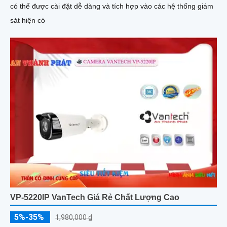
có thể được cài đặt dễ dàng và tích hợp vào các hệ thống giám
sát hiện có
VP-5220IP VanTech Giá Rẻ Chất Lượng Cao
5%-35%
1,980,000 ₫