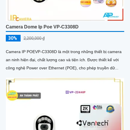
Camera Dome Ip Poe VP-C3308D
30%
2,200,000 ₫
Camera IP POEVP-C3308D là một trong những thiết bị camera
an ninh hiện đại, chất lượng cao và tiện ích. Được thiết kế với
công nghệ Power over Ethernet (POE), cho phép truyền dữ...