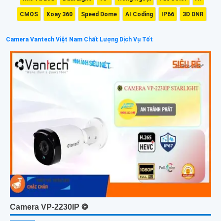
CMOS
Xoay 360
Speed Dome
AI Coding
IP66
3D DNR
Camera Vantech Việt Nam Chất Lượng Dịch Vụ Tốt
Camera VP-2230IP ❂