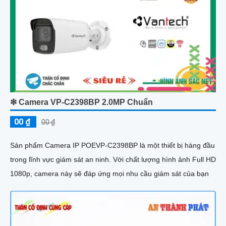
❇ Camera VP-C2398BP 2.0MP Chuẩn
00 ₫
00 ₫
Sản phẩm Camera IP POEVP-C2398BP là một thiết bị hàng đầu
trong lĩnh vực giám sát an ninh. Với chất lượng hình ảnh Full HD
1080p, camera này sẽ đáp ứng mọi nhu cầu giám sát của bạn