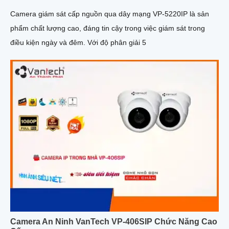
Camera giám sát cấp nguồn qua dây mạng VP-5220IP là sản
phẩm chất lượng cao, đáng tin cậy trong việc giám sát trong
điều kiện ngày và đêm. Với độ phân giải 5
Camera An Ninh VanTech VP-406SIP Chức Năng Cao