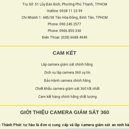
Trụ Sở: 51 Lũy Bán Bích, Phường Phú Thạnh, TP.HCM
Hotline: 0938 11 23 99
Chi Nhánh 1: 445/38 Tân Hòa Đông, Bình Tân, TPHCM
Phone: 090.245.2577
Phone: 0906.855.330
Điện Thoại: (028) 6688.4949
CAM KẾT
Lắp camera giám sát chính hãng.
Dịch vụ lắp camera 360 uy tín
Bảo Hành camera chính hãng
Chiết khấu camera giám sát 360 tốt nhất
Cam kết hàng chính hãng chất lượng
GIỚI THIỆU CAMERA GIÁM SÁT 360
 Thành Phát tự hào là đơn vị cung cấp và lắp camera giám sát an ninh h