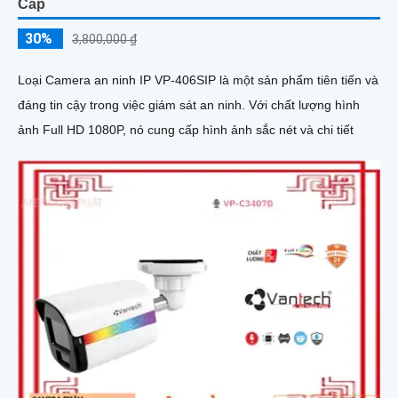
Cấp
30%
3,800,000 ₫
Loại Camera an ninh IP VP-406SIP là một sản phẩm tiên tiến và
đáng tin cậy trong việc giám sát an ninh. Với chất lượng hình
ảnh Full HD 1080P, nó cung cấp hình ảnh sắc nét và chi tiết