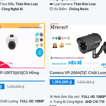
 Theo Mẫu
Thân Kim Loại.
👑 Loại Camera
Thân Kim Loại.
:
Công Nghệ AI.
️💮 Ưu Điểm :
Chống Nước.
VP-100TS|AS|CS Hồng
Camera VP-200A|T|C Chất Lư
1,050,000 ₫
1,500,000 ₫
₫
1,200,000 ₫
💯 Hình Ảnh Sắc nét :
FULL HD 1080P 
 Chất Lượng :
FULL HD 1080P
✳️ Trang Bị Công Nghệ :
AHD CVI TVI