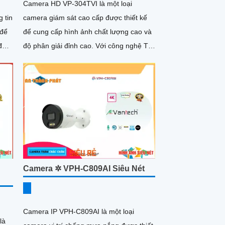
Camera HD VP-304TVI là một loại
 tin
camera giám sát cao cấp được thiết kế
để cung cấp hình ảnh chất lượng cao và
 đảm
độ phân giải đỉnh cao. Với công nghệ TVI
 cho
(Transport Video Interface),...
Camera ✲ VPH-C809AI Siêu Nét
Camera IP VPH-C809AI là một loại
là