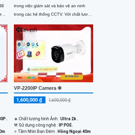
 để
trong việc giám sát và bảo vệ an ninh
ợng.
trong các hệ thống CCTV. Với chất lượng
hình ảnh HD, camera này cung...
VP-2200IP Camera ❇
1,600,000 ₫
1,600,000 ₫
0P .
☀️ Chất lượng hình Ảnh :
Ultra 2k .
⚒ Sử dụng công nghệ :
IP POE.
80m
⭐ Tầm Nhìn Ban Đêm :
Hồng Ngoại 40m