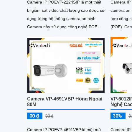
Camera IP POEVP-2224SIP là một thiết
Camera IP 
bị giám sát video chất lượng cao được sử
camera an 
dụng trong hệ thống camera an ninh.
hợp công n
Camera này sử dụng công nghệ POE
(POE). Camera này cho phép nguồn điện
(Power over Ethernet) giúp dễ dàng cấp
và truyền d
nguồn và truyền dữ liệu thông qua một
nhất, giúp 
dây cáp duy nhất
và tiết kiệm
Camera VP-4691VBP Hồng Ngoại
VP-6012I
80M
Nghệ Ca
00 ₫
30%
00 ₫
3
Camera IP POEVP-4691VBP là một mô
Camera IP 