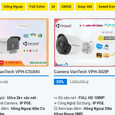
Hồng Ngoại
Full Color
AI
CMOS
Xoay 360
Speed Do
anTech VPH-C519AI
Camera VanTech VPH-302IP
30%
iên Hệ
1,800,000 ₫
iải :
Ultra 2k+ sắc nét .
️👀 Độ sắc nét :
FULL HD 1080P .
hệ Camera :
IP POE.
✳️ Công Nghệ Sử Dụng :
IP POE.
 đêm :
Hồng Ngoại 60m Có
💥 Xem ban đêm :
Hồng Ngoại 30m
êm.
Hồng Ngoại SMD.