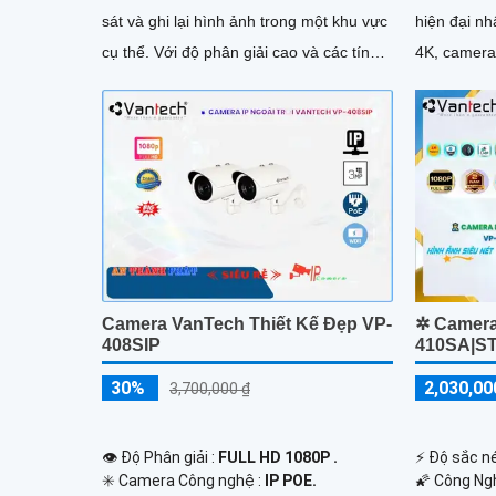
sát và ghi lại hình ảnh trong một khu vực
hiện đại nhất hiện 
cụ thể. Với độ phân giải cao và các tính
4K, camera 
năng thông minh, camera này cung cấp
ràng và chi 
hình ảnh sắc nét và chất lượng
Camera VanTech Thiết Kế Đẹp VP-
✲ Camera
408SIP
410SA|S
30%
2,030,00
3,700,000 ₫
👁 Độ Phân giải :
FULL HD 1080P .
️⚡ Độ sắc né
✳️ Camera Công nghệ :
IP POE.
🌠 Công Ng