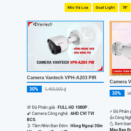
Mic Và Loa
Dual Light
78°
Camera Vantech VPH-A203 PIR
Camera V
30%
1,400,000 ₫
30%
l
💯 Độ Phân giải :
FULL HD 1080P .
️⚡ Độ Phân g
🌠 Camera Công nghệ :
AHD CVI TVI
👍 Công Ng
BCS.
🌜 Xem ban
🌛 Tầm Nhìn Ban Đêm :
Hồng Ngoại 30m
Màu Ban Đ