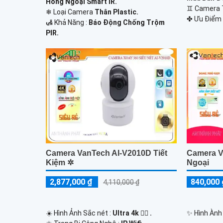
Hồng Ngoại Smart IR.
♊ Camera
❄ Loại Camera
Thân Plastic.
️✤ Ưu Điểm 
️🛃 Khả Năng :
Báo Động Chống Trộm
PIR.
Camera VanTech AI-V2010D Tiết
Camera 
Kiệm ✲
Ngoại
2,877,000 ₫
840,000 
4,110,000 ₫
☀️ Hình Ảnh Sắc nét :
Ultra 4k 👍🏾 .
✨ Hình Ành