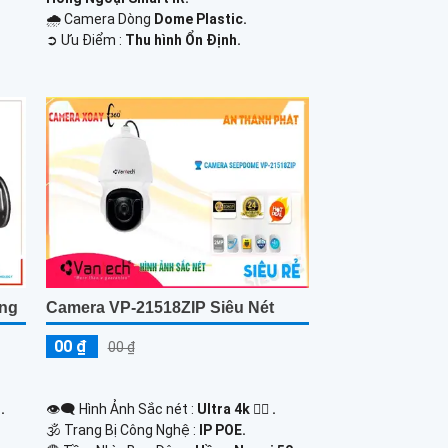
🌧️ Camera Dòng
Dome Plastic.
️➲ Ưu Điểm :
Thu hình Ổn Định.
ợng
Camera VP-21518ZIP Siêu Nét
00 ₫
00 ₫
.
👁️‍🗨 Hình Ảnh Sắc nét :
Ultra 4k 👍🏾 .
🕉️ Trang Bị Công Nghệ :
IP POE.