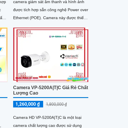
 hợp
camera giám sát âm thanh và hình ảnh
c
được tích hợp sẵn công nghệ Power over
cấp.
Ethernet (POE). Camera này được thiết
kế để dễ dàng cài đặt và sử...
Camera VP-5200A|T|C Giá Rẻ Chất
Lượng Cao
1,260,000 ₫
1,800,000 ₫
n
Camera HD VP-5200A|T|C là một loại
,
camera chất lượng cao được sử dụng