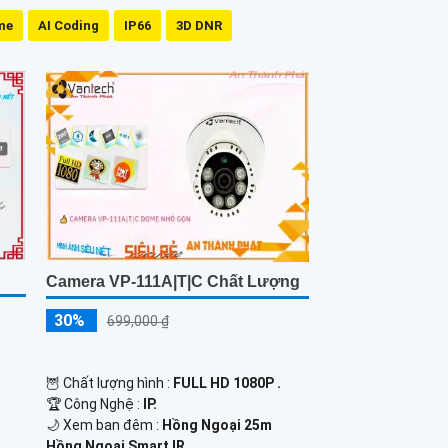
me
AI Coding
IP66
3D DNR
Camera VP-111A|T|C Chất Lượng
30%
699,000 ₫
🦉 Chất lượng hình :
FULL HD 1080P .
🏆 Công Nghệ :
IP.
🌙 Xem ban đêm :
Hồng Ngoại 25m
Hồng Ngoại Smart IR.