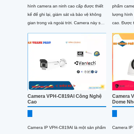
hình camera an ninh cao cấp được thiết
phẩm camer
kế để ghi lại, giám sát và bảo vệ không
lượng hình 
gian trong và ngoài trời. Camera này sử
cao. Được trang bị công nghệ POE
dụng công nghệ Power over...
(Power over
gian và côn
cài đặt
Camera VPH-C819AI Công Nghệ
Camera V
Cao
Dome Nh
Camera IP VPH-C819AI là một sản phẩm
Camera IP 