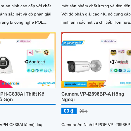
a an ninh cao cấp với chất
một sản phẩm chất lượng và tiên tiến
ảnh sắc nét và độ phân giải
Với độ phân giải cao 4K, nó cung cấp
hình ảnh sắc nét và chi tiết. Hơn nữa,
 Ethernet), giúp tiết kiệm thời
tính năng công nghệ AI...
g sức trong việc cấu hình và
PH-C838AI Thiết Kế
Camera VP-I2696BP-A Hồng
ỏ Gọn
Ngoại
00 ₫
00 ₫
VPH-C838AI là một loại
Camera An Ninh IP POE VP-i2696BP