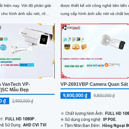
nay. Với độ phân giải
được thiết kế với công nghệ tiên tiến
cho hình ảnh sắc nét, rõ
cung cấp hình ảnh sắc nét và chất lư
tiết
Với chức năng Power over...
 VanTech VP-
VP-2691VBP Camera Quan Sát
T|SC Mẫu Đẹp
9,800,000 ₫
9,800,000 ₫
0 ₫
2,900,000 ₫
🔆 Chất lượng hình Ảnh :
FULL HD 108
t :
FULL HD 1080P .
✳️ Sử dụng công nghệ :
IP POE.
hệ Sử Dụng :
AHD CVI TVI
⭐ Tầm Nhìn Ban Đêm :
Hồng Ngoại 