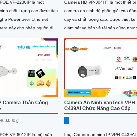
POE VP-2230IP là một
Camera HD VP-304HT là một thiết bị
ninh chất lượng cao được tích
camera an ninh độ phân giải cao đáng
ghệ Power over Ethernet
cậy và chất lượng cao. Được thiết kế để
giám sát và bảo vệ tài sản cũng như
ữ liệu qua một dây cáp duy
bảo an ninh, camera này sẽ mang lại
đơn giản hóa quá trình cài đặt
bạn sự yên tâm và an toàn
 chi phí
P Camera Thân Công
Camera An Ninh VanTech VPH-
o
C439AI Chức Năng Cao Cấp
,960,000 ₫
POE VP-6012IP là một sản
Loại Camera an ninh IP VPH-C439AI 