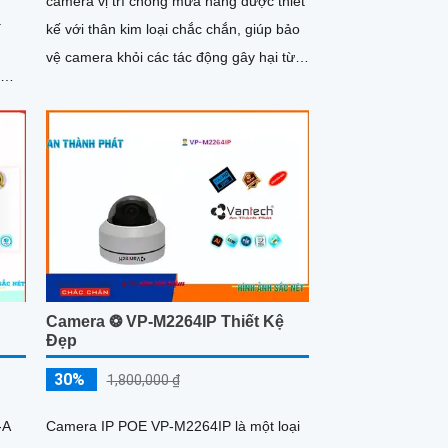
camera vị trí chống mưa nắng được thiết
.
kế với thân kim loại chắc chắn, giúp bảo
vệ camera khỏi các tác động gây hại từ
môi trường bên ngoài....
Camera ❂ VP-M2264IP Thiết Kệ
Đẹp
30%
1,800,000 ₫
-A
Camera IP POE VP-M2264IP là một loại