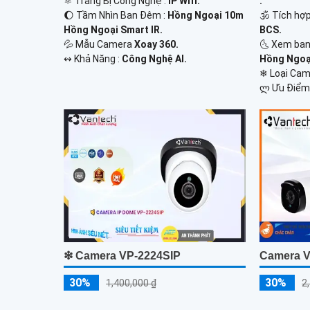
⚛️ Trang Bị Công Nghệ :
IP Wifi.
.
🌔 Tầm Nhìn Ban Đêm :
Hồng Ngoại 10m
🕉️ Tích hợ
Hồng Ngoại Smart IR.
BCS.
💦 Mẫu Camera
Xoay 360.
🌜 Xem ban
️↭ Khả Năng :
Công Nghệ AI.
Hồng Ngoạ
❄ Loại Ca
️ლ Ưu Điểm
❇ Camera VP-2224SIP
Camera V
30%
30%
1,400,000 ₫
2