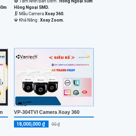
🔴 Tầm Nhìn Ban Đêm :
Hồng Ngoại 50m
40m
Hồng Ngoại SMD.
🗜️ Mẫu Camera
Xoay 360.
️💎 Khả Năng :
Xoay Zoom.
om
VP-304TVI Camera Xoay 360
18,000,000 ₫
00 ₫