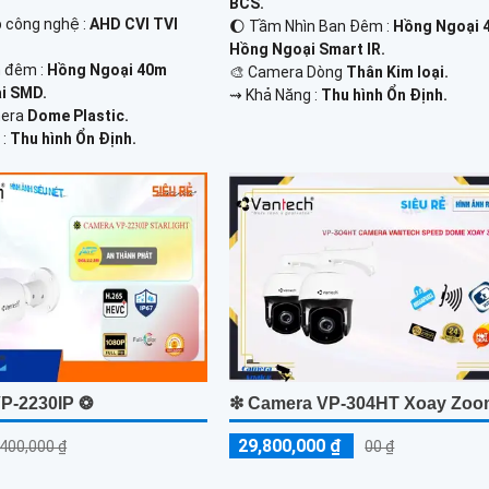
BCS.
p công nghệ :
AHD CVI TVI
🌔 Tầm Nhìn Ban Đêm :
Hồng Ngoại 
Hồng Ngoại Smart IR.
 đêm :
Hồng Ngoại 40m
🎨 Camera Dòng
Thân Kim loại.
i SMD.
️⇝ Khả Năng :
Thu hình Ổn Định.
mera
Dome Plastic.
 :
Thu hình Ổn Định.
P-2230IP ❂
❇ Camera VP-304HT Xoay Zo
29,800,000 ₫
,400,000 ₫
00 ₫