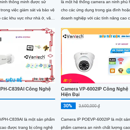
ninh thông minh được sử
là một hệ thống camera an ninh phù
trong việc giám sát và bảo vệ
cho các ứng dụng trong gia đình hoặ
o các khu vực như nhà ở, văn
doanh nghiệp với các tính năng cao 
hàng, nhà kho, trường...
Camera này được tích hợp...
VPH-C839AI Công Nghệ
Camera VP-6002IP Công Nghệ
Hiện Đại
30%
3,600,000 ₫
VPH-C839AI là một sản phẩm
Camera IP POEVP-6002IP là một sả
 cao được trang bị công nghệ
phẩm camera an ninh chất lượng cao